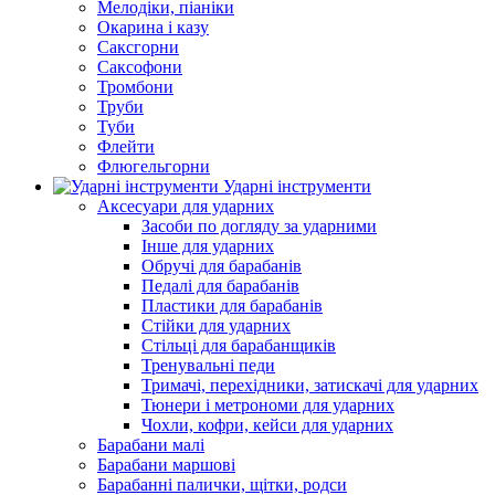
Мелодіки, піаніки
Окарина і казу
Саксгорни
Саксофони
Тромбони
Труби
Туби
Флейти
Флюгельгорни
Ударні інструменти
Аксесуари для ударних
Засоби по догляду за ударними
Інше для ударних
Обручі для барабанів
Педалі для барабанів
Пластики для барабанів
Стійки для ударних
Стільці для барабанщиків
Тренувальні педи
Тримачі, перехідники, затискачі для ударних
Тюнери і метрономи для ударних
Чохли, кофри, кейси для ударних
Барабани малі
Барабани маршові
Барабанні палички, щітки, родси