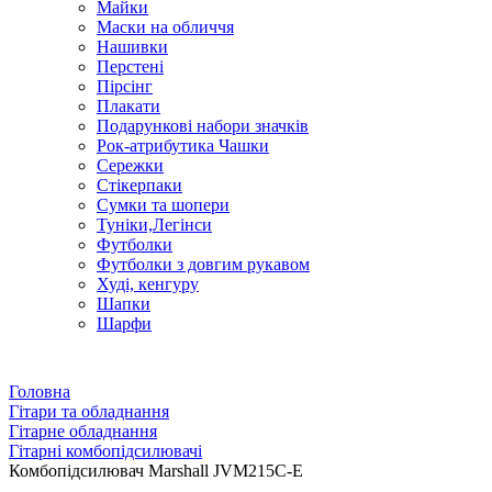
Майки
Маски на обличчя
Нашивки
Перстені
Пірсінг
Плакати
Подарункові набори значків
Рок-атрибутика Чашки
Сережки
Стікерпаки
Сумки та шопери
Туніки,Легінси
Футболки
Футболки з довгим рукавом
Худі, кенгуру
Шапки
Шарфи
Головна
Гітари та обладнання
Гітарне обладнання
Гітарні комбопідсилювачі
Комбопідсилювач Marshall JVM215C-E