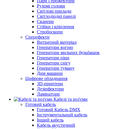
Пари і прожектори
Рухомі голови
Світлові прилади
Світлодіодні панелі
Сканери
Стійки і кріплення
Стробоскопи
Спецефекти
Витратний матеріал
Генератори вогню
Генератори мильних бульбашок
Генератори піни
Генератори снігу
Генератори туману
Дим машини
Цифрове обладнання
3D-принтери
Дезінфектори
Ламінатори
Кабелі та роз'єми
Готовий кабель
Готовий Кабель DMX
Інструментальний кабель
Інший кабель
Кабель акустичний