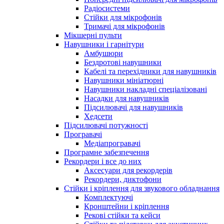
Радіосистеми
Стійки для мікрофонів
Тримачі для мікрофонів
Мікшерні пульти
Навушники і гарнітури
Амбушюри
Бездротові навушники
Кабелі та перехідники для навушників
Навушники мініатюрні
Навушники накладні спеціалізовані
Насадки для навушників
Підсилювачі для навушників
Хедсети
Підсилювачі потужності
Програвачі
Медіапрогравачі
Програмне забезпечення
Рекордери і все до них
Аксесуари для рекордерів
Рекордери, диктофони
Стійки і кріплення для звукового обладнання
Комплектуючі
Кронштейни і кріплення
Рекові стійки та кейси