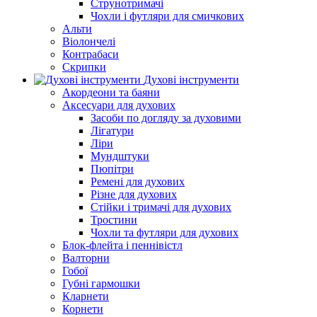
Струнотримачі
Чохли і футляри для смичкових
Альти
Віолончелі
Контрабаси
Скрипки
Духові інструменти
Акордеони та баяни
Аксесуари для духових
Засоби по догляду за духовими
Лігатури
Ліри
Мундштуки
Пюпітри
Ремені для духових
Різне для духових
Стійки і тримачі для духових
Тростини
Чохли та футляри для духових
Блок-флейта і пеннівістл
Валторни
Гобої
Губні гармошки
Кларнети
Корнети