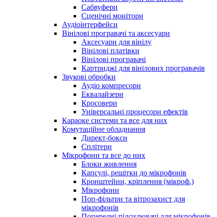
Сабвуфери
Сценічні монітори
Аудіоінтерфейси
Вінілові програвачі та аксесуари
Аксесуари для вінілу
Вінілові платівки
Вінілові програвачі
Картриджі для вінілових програвачів
Звукові обробки
Аудіо компресори
Еквалайзери
Кросовери
Універсальні процесори ефектів
Караоке системи та все для них
Комутаційне обладнання
Директ-бокси
Сплітери
Мікрофони та все до них
Блоки живлення
Капсулі, решітки до мікрофонів
Кронштейни, кріплення (мікроф.)
Мікрофони
Поп-фільтри та вітрозахист для
мікрофонів
Попередні підсилювачі для мікрофонів