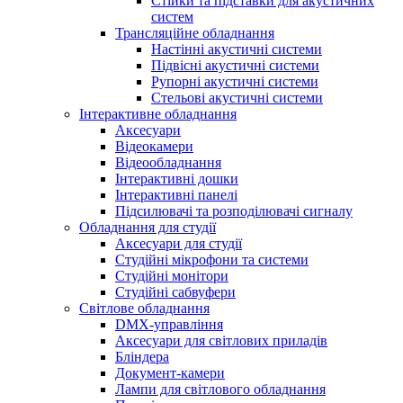
Стійки та підставки для акустичних
систем
Трансляційне обладнання
Настінні акустичні системи
Підвісні акустичні системи
Рупорні акустичні системи
Стельові акустичні системи
Інтерактивне обладнання
Аксесуари
Відеокамери
Відеообладнання
Інтерактивні дошки
Інтерактивні панелі
Підсилювачі та розподілювачі сигналу
Обладнання для студії
Аксесуари для студії
Студійні мікрофони та системи
Студійні монітори
Студійні сабвуфери
Світлове обладнання
DMX-управління
Аксесуари для світлових приладів
Бліндера
Документ-камери
Лампи для світлового обладнання