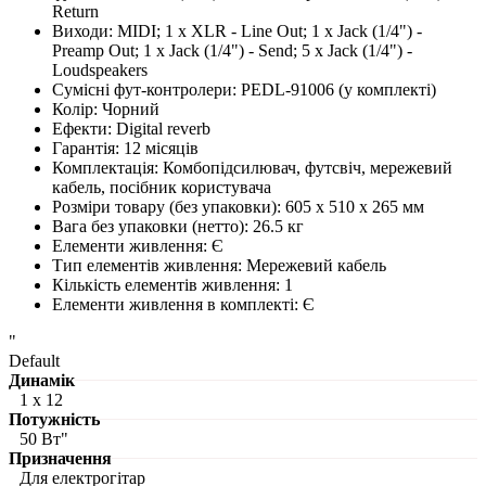
Return
Виходи
:
MIDI; 1 х XLR - Line Out; 1 x Jack (1/4") -
Preamp Out; 1 x Jack (1/4") - Send; 5 x Jack (1/4") -
Loudspeakers
Сумісні фут-контролери
:
PEDL-91006 (у комплекті)
Колір
:
Чорний
Ефекти: Digital reverb
Гарантія
:
12 місяців
Комплектація
:
Комбопідсилювач, футсвіч, мережевий
кабель, посібник користувача
Розміри товару (без упаковки)
:
605 х 510 х 265 мм
Вага без упаковки (нетто)
:
26.5 кг
Елементи живлення
:
Є
Тип елементів живлення
:
Мережевий кабель
Кількість елементів живлення
:
1
Елементи живлення в комплекті
:
Є
"
Default
Динамік
1 х 12
Потужність
50 Вт"
Призначення
Для електрогітар