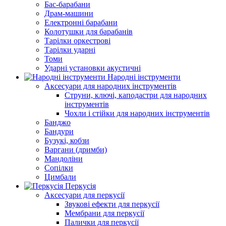
Бас-барабани
Драм-машини
Електронні барабани
Колотушки для барабанів
Тарілки оркестрові
Тарілки ударні
Томи
Ударні установки акустичні
Народні інструменти
Аксесуари для народних інструментів
Струни, ключі, каподастри для народних
інструментів
Чохли і стійки для народних інструментів
Банджо
Бандури
Бузукі, кобзи
Варгани (дримби)
Мандоліни
Сопілки
Цимбали
Перкусія
Аксесуари для перкусії
Звукові ефекти для перкусії
Мембрани для перкусії
Палички для перкусії