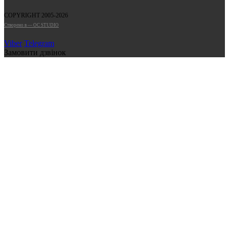
COPYRIGHT 2005-2026
Cтворено в — OC STUDIO
Viber
Telegram
Замовити дзвінок