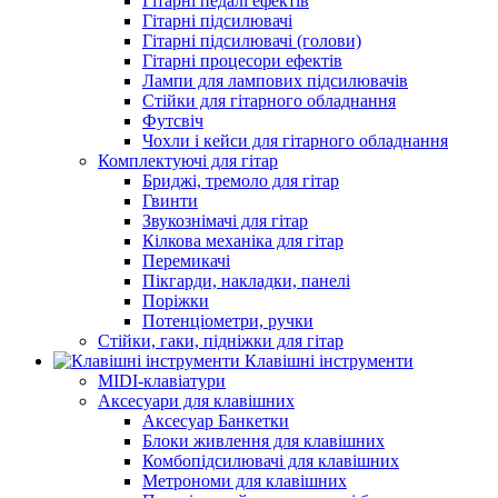
Гітарні педалі ефектів
Гітарні підсилювачі
Гітарні підсилювачі (голови)
Гітарні процесори ефектів
Лампи для лампових підсилювачів
Стійки для гітарного обладнання
Футсвіч
Чохли і кейси для гітарного обладнання
Комплектуючі для гітар
Бриджі, тремоло для гітар
Гвинти
Звукознімачі для гітар
Кілкова механіка для гітар
Перемикачі
Пікгарди, накладки, панелі
Поріжки
Потенціометри, ручки
Стійки, гаки, підніжки для гітар
Клавішні інструменти
MIDI-клавіатури
Аксесуари для клавішних
Аксесуар Банкетки
Блоки живлення для клавішних
Комбопідсилювачі для клавішних
Метрономи для клавішних