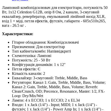
Ламповий комбопідсилювач для електрогітари, потужність 50
Вт, 1x12 Celestion G12B, опір 8 Ом, 2 канали, 3-смуговий
еквалайзер, ревербератор, емульований лінійний вихід XLR,
вхід 1 + міді, петля ефектів, футсвіч, габарити - 605x510x265,
вага - 26.5 кг .
Характеристики:
Гітарне обладнання:
Комбопідсилювачі
Призначення
:
Для електрогітар
Тип кабінета/комбо
:
Напіввідкриті
Схемотехніка
:
Лампові
Потужність
:
25 - 50 Вт
Конфігурація динаміків
:
1 x 12"
Петля ефектів
:
Є
Кількість каналів
:
2
Еквалайзер
:
3-смуговий: Treble, Middle, Bass
Регулятори
:
Канал 1: Gain, Treble, Middle, Bass, Volume;
Канал 2: Gain, Treble, Middle, Bass, Volume; Reverb:
Clean/Crunch, OD; Precence, Resonance, Master: 1/2, FX-
Loop: Dry/Mix/Wet
Лампи
:
4 x ECC83; 1 x ECC83; 2 x EL34
Входи
:
1 x Jack (1/4") - Input; MIDI; 1 x Jack (1/4") -
футсвіч; 1 x Jack (1/4") - Power Amp In; 1 x Jack (1/4") -