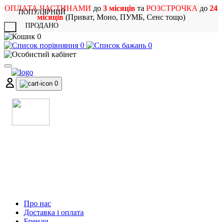
ОПЛАТА ЧАСТИНАМИ
до
3 місяців
та
РОЗСТРОЧКА
до
24
ПОПУЛЯРНИЙ
місяців
(Приват, Моно, ПУМБ, Сенс тощо)
ПРОДАНО
X
0
0
0
0
МАГАЗИН
МУЗИЧНИХ ІНСТРУМЕНТІВ
ТА РОК АТРИБУТИКИ
Про нас
Доставка і оплата
Бренди