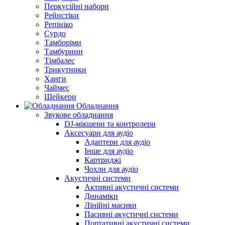
Перкусійні набори
Рейнстіки
Репініко
Сурдо
Тамборіми
Тамбурини
Тімбалес
Трикутники
Ханги
Чаймес
Шейкери
Обладнання
Звукове обладнання
DJ-мікшери та контролери
Аксесуари для аудіо
Адаптери для аудіо
Інше для аудіо
Картриджі
Чохли для аудіо
Акустичні системи
Активні акустичні системи
Динаміки
Лінійні масиви
Пасивні акустичні системи
Портативні акустичні системи