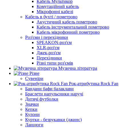
Кабель Мультикор
Комутаційний кабель
Мікрофонні кабелі
Кабель в бухті / пометрово
Акустичний кабель пометрово
Кабель інструментальний пометрово
Кабель мікрофонний пометрово
Роз'єми і перехідники
SPEAKON-роз'єм
XLR-роз'єм
Джек-роз'єм
Перехідники
Різні типи роз'ємів
Музична література
Різне
Сувеніри
Рок-атрибутика Rock Fan
Бандани бафи балаклави
Браслети напульсники наручі
Дитячі футболки
Значки
Кепки
Кулони
Куртки - безрукавки (джинс)
Ланцюги