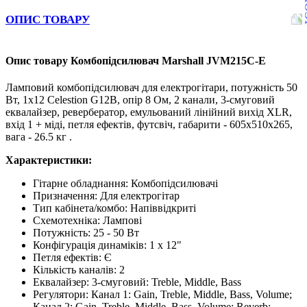
ОПИС ТОВАРУ
Опис товару Комбопідсилювач Marshall JVM215C-E
Ламповий комбопідсилювач для електрогітари, потужність 50
Вт, 1x12 Celestion G12B, опір 8 Ом, 2 канали, 3-смуговий
еквалайзер, ревербератор, емульований лінійний вихід XLR,
вхід 1 + міді, петля ефектів, футсвіч, габарити - 605x510x265,
вага - 26.5 кг .
Характеристики:
Гітарне обладнання:
Комбопідсилювачі
Призначення
:
Для електрогітар
Тип кабінета/комбо
:
Напіввідкриті
Схемотехніка
:
Лампові
Потужність
:
25 - 50 Вт
Конфігурація динаміків
:
1 x 12"
Петля ефектів
:
Є
Кількість каналів
:
2
Еквалайзер
:
3-смуговий: Treble, Middle, Bass
Регулятори
:
Канал 1: Gain, Treble, Middle, Bass, Volume;
Канал 2: Gain, Treble, Middle, Bass, Volume; Reverb: