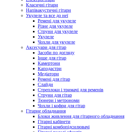
Класичні гітари
Напівакустичні гітари
Укулеле та все до неї
Ремені для укулеле
Різне для укулеле
Струни для укулеле
Укулеле
Чохли для укулеле
Аксесуари для гітар
Засоби по догляду
Інше для гітар
Камертони
Каподастри
Медіатори
Ремені для гітар
Слайди
Стреплоки і тримачі для ременів
Струни для гітар
Тюнери і метрономи
Чохли і кофри для гітар
Гітарне обладнання
Блоки живлення для гітарного обладнання
Гітарні кабінети
Гітарні комбопідсилювачі