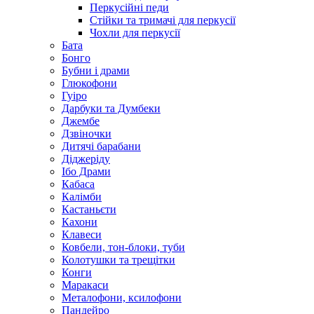
Перкусійні педи
Стійки та тримачі для перкусії
Чохли для перкусії
Бата
Бонго
Бубни і драми
Глюкофони
Гуіро
Дарбуки та Думбеки
Джембе
Дзвіночки
Дитячі барабани
Діджеріду
Ібо Драми
Кабаса
Калімби
Кастаньєти
Кахони
Клавеси
Ковбели, тон-блоки, туби
Колотушки та трещітки
Конги
Маракаси
Металофони, ксилофони
Пандейро