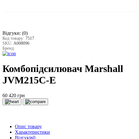
Відгуки:
(0)
Код товару:
7517
SKU:
A008096
Бренд:
Комбопідсилювач Marshall
JVM215C-E
60 420 грн
Опис товару
Характеристики
Відгуків
0