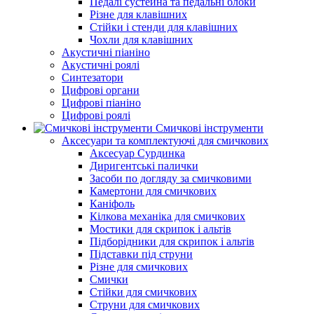
Педалі сустейна та педальні блоки
Різне для клавішних
Стійки і стенди для клавішних
Чохли для клавішних
Акустичні піаніно
Акустичні роялі
Синтезатори
Цифрові органи
Цифрові піаніно
Цифрові роялі
Смичкові інструменти
Аксесуари та комплектуючі для смичкових
Аксесуар Сурдинка
Диригентські палички
Засоби по догляду за смичковими
Камертони для смичкових
Каніфоль
Кілкова механіка для смичкових
Мостики для скрипок і альтів
Підборiдники для скрипок і альтів
Підставки під струни
Різне для смичкових
Смички
Стійки для смичкових
Струни для смичкових