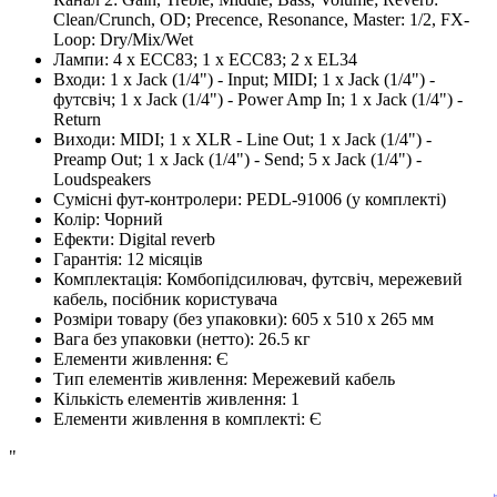
Clean/Crunch, OD; Precence, Resonance, Master: 1/2, FX-
Loop: Dry/Mix/Wet
Лампи
:
4 x ECC83; 1 x ECC83; 2 x EL34
Входи
:
1 x Jack (1/4") - Input; MIDI; 1 x Jack (1/4") -
футсвіч; 1 x Jack (1/4") - Power Amp In; 1 x Jack (1/4") -
Return
Виходи
:
MIDI; 1 х XLR - Line Out; 1 x Jack (1/4") -
Preamp Out; 1 x Jack (1/4") - Send; 5 x Jack (1/4") -
Loudspeakers
Сумісні фут-контролери
:
PEDL-91006 (у комплекті)
Колір
:
Чорний
Ефекти: Digital reverb
Гарантія
:
12 місяців
Комплектація
:
Комбопідсилювач, футсвіч, мережевий
кабель, посібник користувача
Розміри товару (без упаковки)
:
605 х 510 х 265 мм
Вага без упаковки (нетто)
:
26.5 кг
Елементи живлення
:
Є
Тип елементів живлення
:
Мережевий кабель
Кількість елементів живлення
:
1
Елементи живлення в комплекті
:
Є
"