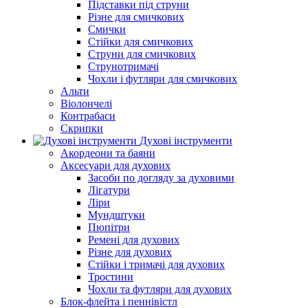
Підставки під струни
Різне для смичкових
Смички
Стійки для смичкових
Струни для смичкових
Струнотримачі
Чохли і футляри для смичкових
Альти
Віолончелі
Контрабаси
Скрипки
Духові інструменти
Акордеони та баяни
Аксесуари для духових
Засоби по догляду за духовими
Лігатури
Ліри
Мундштуки
Пюпітри
Ремені для духових
Різне для духових
Стійки і тримачі для духових
Тростини
Чохли та футляри для духових
Блок-флейта і пеннівістл