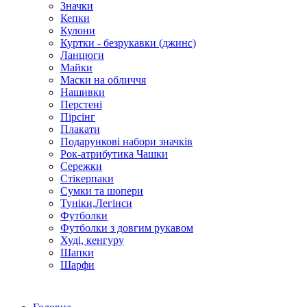
Значки
Кепки
Кулони
Куртки - безрукавки (джинс)
Ланцюги
Майки
Маски на обличчя
Нашивки
Перстені
Пірсінг
Плакати
Подарункові набори значків
Рок-атрибутика Чашки
Сережки
Стікерпаки
Сумки та шопери
Туніки,Легінси
Футболки
Футболки з довгим рукавом
Худі, кенгуру
Шапки
Шарфи