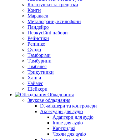
Колотушки та трещітки
Конги
Маракаси
Металофони, ксилофони
Пандейро
Перкусійні набори
Рейнстіки
Репініко
Сурдо
Тамборіми
Тамбурини
Тімбалес
Трикутники
Ханги
Чаймес
Шейкери
Обладнання
Звукове обладнання
DJ-мікшери та контролери
Аксесуари для аудіо
Адаптери для аудіо
Інше для аудіо
Картриджі
Чохли для аудіо
Акустичні системи