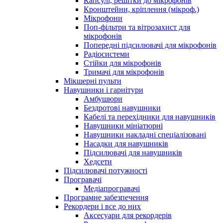
Капсулі, решітки до мікрофонів
Кронштейни, кріплення (мікроф.)
Мікрофони
Поп-фільтри та вітрозахист для
мікрофонів
Попередні підсилювачі для мікрофонів
Радіосистеми
Стійки для мікрофонів
Тримачі для мікрофонів
Мікшерні пульти
Навушники і гарнітури
Амбушюри
Бездротові навушники
Кабелі та перехідники для навушників
Навушники мініатюрні
Навушники накладні спеціалізовані
Насадки для навушників
Підсилювачі для навушників
Хедсети
Підсилювачі потужності
Програвачі
Медіапрогравачі
Програмне забезпечення
Рекордери і все до них
Аксесуари для рекордерів