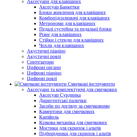
Аксесуари для клавішних
Аксесуар Банкетки
Блоки живлення для клавішних
Комбопідсилювачі для клавішних
Метрономи для клавішних
Педалі сустейна та педальні блоки
Різне для клавішних
Стійки і стенди для клавішних
Чохли для клавішних
Акустичні піаніно
Акустичні роялі
Синтезатори
Цифрові органи
Цифрові піаніно
Цифрові роялі
Смичкові інструменти
Аксесуари та комплектуючі для смичкових
Аксесуар Сурдинка
Диригентські палички
Засоби по догляду за смичковими
Камертони для смичкових
Каніфоль
Кілкова механіка для смичкових
Мостики для скрипок і альтів
Підборiдники для скрипок і альтів