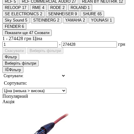
RCF
5
RCF COMMERCIAL AUDIO
27
REAN BY NEUTRIK
12
RELOOP
17
RME
4
RODE
2
ROLAND
1
SE ELECTRONICS
2
SENNHEISER
9
SHURE
65
Sky Sound
5
STEINBERG
2
YAMAHA
2
YOUNASI
1
FENDER
6
Показати ще 47
Сховати
1
-
274428
грн
Ціна
-
грн
Скасувати
Виберіть фільтри
Фільтр
Виберіть фільтри
Фільтр
Сортувати:
Популярний
Акція