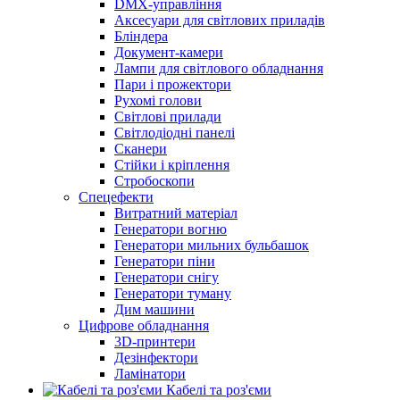
DMX-управління
Аксесуари для світлових приладів
Бліндера
Документ-камери
Лампи для світлового обладнання
Пари і прожектори
Рухомі голови
Світлові прилади
Світлодіодні панелі
Сканери
Стійки і кріплення
Стробоскопи
Спецефекти
Витратний матеріал
Генератори вогню
Генератори мильних бульбашок
Генератори піни
Генератори снігу
Генератори туману
Дим машини
Цифрове обладнання
3D-принтери
Дезінфектори
Ламінатори
Кабелі та роз'єми