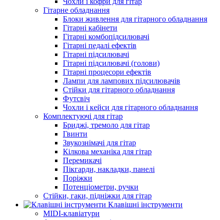
Чохли і кофри для гітар
Гітарне обладнання
Блоки живлення для гітарного обладнання
Гітарні кабінети
Гітарні комбопідсилювачі
Гітарні педалі ефектів
Гітарні підсилювачі
Гітарні підсилювачі (голови)
Гітарні процесори ефектів
Лампи для лампових підсилювачів
Стійки для гітарного обладнання
Футсвіч
Чохли і кейси для гітарного обладнання
Комплектуючі для гітар
Бриджі, тремоло для гітар
Гвинти
Звукознімачі для гітар
Кілкова механіка для гітар
Перемикачі
Пікгарди, накладки, панелі
Поріжки
Потенціометри, ручки
Стійки, гаки, підніжки для гітар
Клавішні інструменти
MIDI-клавіатури