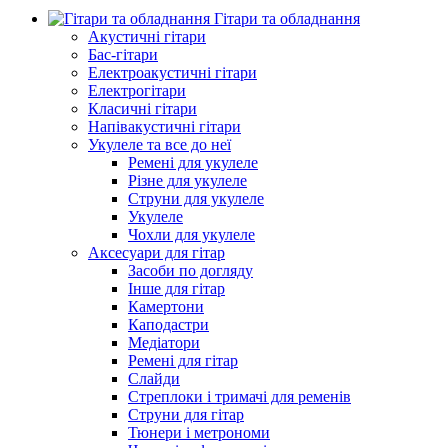
Гітари та обладнання
Акустичні гітари
Бас-гітари
Електроакустичні гітари
Електрогітари
Класичні гітари
Напівакустичні гітари
Укулеле та все до неї
Ремені для укулеле
Різне для укулеле
Струни для укулеле
Укулеле
Чохли для укулеле
Аксесуари для гітар
Засоби по догляду
Інше для гітар
Камертони
Каподастри
Медіатори
Ремені для гітар
Слайди
Стреплоки і тримачі для ременів
Струни для гітар
Тюнери і метрономи