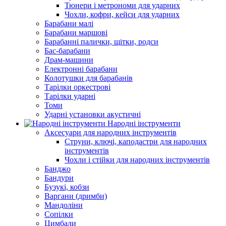
Тюнери і метрономи для ударних
Чохли, кофри, кейси для ударних
Барабани малі
Барабани маршові
Барабанні палички, щітки, родси
Бас-барабани
Драм-машини
Електронні барабани
Колотушки для барабанів
Тарілки оркестрові
Тарілки ударні
Томи
Ударні установки акустичні
Народні інструменти
Аксесуари для народних інструментів
Струни, ключі, каподастри для народних
інструментів
Чохли і стійки для народних інструментів
Банджо
Бандури
Бузукі, кобзи
Варгани (дримби)
Мандоліни
Сопілки
Цимбали