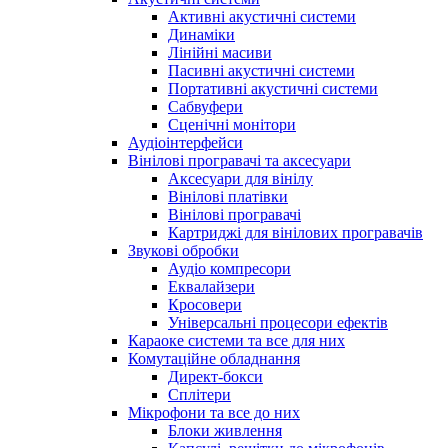
Активні акустичні системи
Динаміки
Лінійні масиви
Пасивні акустичні системи
Портативні акустичні системи
Сабвуфери
Сценічні монітори
Аудіоінтерфейси
Вінілові програвачі та аксесуари
Аксесуари для вінілу
Вінілові платівки
Вінілові програвачі
Картриджі для вінілових програвачів
Звукові обробки
Аудіо компресори
Еквалайзери
Кросовери
Універсальні процесори ефектів
Караоке системи та все для них
Комутаційне обладнання
Директ-бокси
Сплітери
Мікрофони та все до них
Блоки живлення