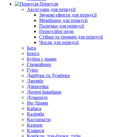
Перкусія
Аксесуари для перкусії
Звукові ефекти для перкусії
Мембрани для перкусії
Палички для перкусії
Перкусійні педи
Стійки та тримачі для перкусії
Чохли для перкусії
Бата
Бонго
Бубни і драми
Глюкофони
Гуіро
Дарбуки та Думбеки
Джембе
Дзвіночки
Дитячі барабани
Діджеріду
Ібо Драми
Кабаса
Калімби
Кастаньєти
Кахони
Клавеси
Ковбели, тон-блоки, туби