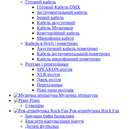
Готовий кабель
Готовий Кабель DMX
Інструментальний кабель
Інший кабель
Кабель акустичний
Кабель Мультикор
Комутаційний кабель
Мікрофонні кабелі
Кабель в бухті / пометрово
Акустичний кабель пометрово
Кабель інструментальний пометрово
Кабель мікрофонний пометрово
Роз'єми і перехідники
SPEAKON-роз'єм
XLR-роз'єм
Джек-роз'єм
Перехідники
Різні типи роз'ємів
Музична література
Різне
Сувеніри
Рок-атрибутика Rock Fan
Бандани бафи балаклави
Браслети напульсники наручі
Дитячі футболки