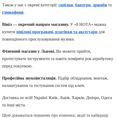
Також у нас є окремі категорії:
сопілки
,
бандури
,
дримби
та
глюкофони
.
Вініл — окремий напрям магазину.
У «8 НОТА» можна
купити
вінілові програвачі, платівки та аксесуари
для
повноцінного прослуховування музики.
Фізичний магазин у Львові.
Ви можете прийти,
протестувати інструменти та навіть поміряти рок-атрибутику
перед покупкою.
Професійна звукоінсталяція.
Підбір обладнання, монтаж,
налаштування та тестування систем під ключ.
Доставка по всій Україні: Київ, Львів, Харків, Дніпро, Одеса
та інші міста.
Щоб дізнаватися першими про новинки, акції та найкращі