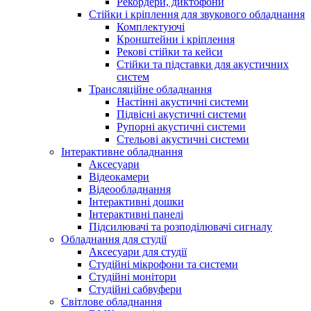
Рекордери, диктофони
Стійки і кріплення для звукового обладнання
Комплектуючі
Кронштейни і кріплення
Рекові стійки та кейси
Стійки та підставки для акустичних
систем
Трансляційне обладнання
Настінні акустичні системи
Підвісні акустичні системи
Рупорні акустичні системи
Стельові акустичні системи
Інтерактивне обладнання
Аксесуари
Відеокамери
Відеообладнання
Інтерактивні дошки
Інтерактивні панелі
Підсилювачі та розподілювачі сигналу
Обладнання для студії
Аксесуари для студії
Студійні мікрофони та системи
Студійні монітори
Студійні сабвуфери
Світлове обладнання