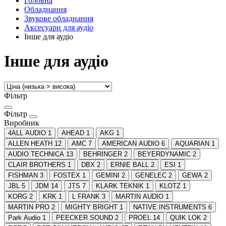
Головна
Обладнання
Звукове обладнання
Аксесуари для аудіо
Інше для аудіо
Інше для аудіо
Фільтр
Фільтр
Виробник
4ALL AUDIO
1
AHEAD
1
AKG
1
ALLEN HEATH
12
AMC
7
AMERICAN AUDIO
6
AQUARIAN
1
AUDIO TECHNICA
13
BEHRINGER
2
BEYERDYNAMIC
2
CLAIR BROTHERS
1
DBX
2
ERNIE BALL
2
ESI
1
FISHMAN
3
FOSTEX
1
GEMINI
2
GENELEC
2
GEWA
2
JBL
5
JDM
14
JTS
7
KLARK TEKNIK
1
KLOTZ
1
KORG
2
KRK
1
L FRANK
3
MARTIN AUDIO
1
MARTIN PRO
2
MIGHTY BRIGHT
1
NATIVE INSTRUMENTS
6
Park Audio
1
PEECKER SOUND
2
PROEL
14
QUIK LOK
2