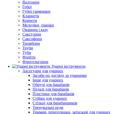
Валторни
Гобої
Губні гармошки
Кларнети
Корнети
Мелодіки, піаніки
Окарина і казу
Саксгорни
Саксофони
Тромбони
Труби
Туби
Флейти
Флюгельгорни
Ударні інструменти
Аксесуари для ударних
Засоби по догляду за ударними
Інше для ударних
Обручі для барабанів
Педалі для барабанів
Пластики для барабанів
Стійки для ударних
Стільці для барабанщиків
Тренувальні педи
Тримачі, перехідники, затискачі для ударних