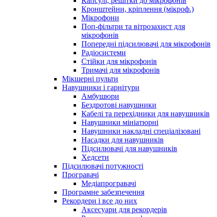
Капсулі, решітки до мікрофонів
Кронштейни, кріплення (мікроф.)
Мікрофони
Поп-фільтри та вітрозахист для
мікрофонів
Попередні підсилювачі для мікрофонів
Радіосистеми
Стійки для мікрофонів
Тримачі для мікрофонів
Мікшерні пульти
Навушники і гарнітури
Амбушюри
Бездротові навушники
Кабелі та перехідники для навушників
Навушники мініатюрні
Навушники накладні спеціалізовані
Насадки для навушників
Підсилювачі для навушників
Хедсети
Підсилювачі потужності
Програвачі
Медіапрогравачі
Програмне забезпечення
Рекордери і все до них
Аксесуари для рекордерів