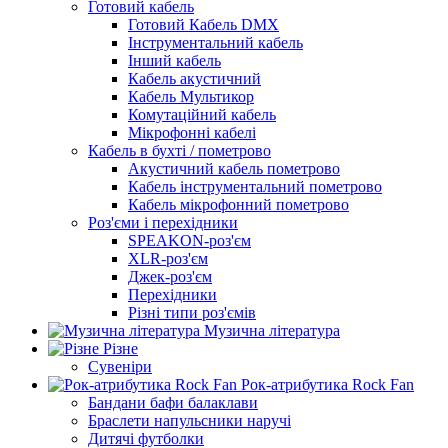
Готовий кабель
Готовий Кабель DMX
Інструментальний кабель
Інший кабель
Кабель акустичний
Кабель Мультикор
Комутаційний кабель
Мікрофонні кабелі
Кабель в бухті / пометрово
Акустичний кабель пометрово
Кабель інструментальний пометрово
Кабель мікрофонний пометрово
Роз'єми і перехідники
SPEAKON-роз'єм
XLR-роз'єм
Джек-роз'єм
Перехідники
Різні типи роз'ємів
Музична література
Різне
Сувеніри
Рок-атрибутика Rock Fan
Бандани бафи балаклави
Браслети напульсники наручі
Дитячі футболки