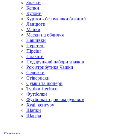
Значки
Кепки
Кулони
Куртки - безрукавки (джинс)
Ланцюги
Майки
Маски на обличчя
Нашивки
Перстені
Пірсінг
Плакати
Подарункові набори значків
Рок-атрибутика Чашки
Сережки
Стікерпаки
Сумки та шопери
Туніки,Легінси
Футболки
Футболки з довгим рукавом
Худі, кенгуру
Шапки
Шарфи