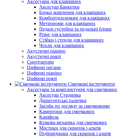
Аксесуари для клавішних
Аксесуар Банкетки
Блоки живлення для клавішних
Комбопідсилювачі для клавішних
Метрономи для клавішних
Педалі сустейна та педальні блоки
Різне для клавішних
Стійки і стенди для клавішних
Чохли для клавішних
Акустичні піаніно
Акустичні роялі
Синтезатори
Цифрові органи
Цифрові піаніно
Цифрові роялі
Смичкові інструменти
Аксесуари та комплектуючі для смичкових
Аксесуар Сурдинка
Диригентські палички
Засоби по догляду за смичковими
Камертони для смичкових
Каніфоль
Кілкова механіка для смичкових
Мостики для скрипок і альтів
Підборiдники для скрипок і альтів