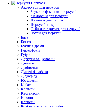
Перкусія
Аксесуари для перкусії
Звукові ефекти для перкусії
Мембрани для перкусії
Палички для перкусії
Перкусійні педи
Стійки та тримачі для перкусії
Чохли для перкусії
Бата
Бонго
Бубни і драми
Глюкофони
Гуіро
Дарбуки та Думбеки
Джембе
Дзвіночки
Дитячі барабани
Діджеріду
Ібо Драми
Кабаса
Калімби
Кастаньєти
Кахони
Клавеси
Ковбели, тон-блоки, туби