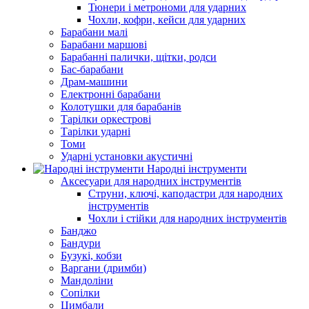
Тюнери і метрономи для ударних
Чохли, кофри, кейси для ударних
Барабани малі
Барабани маршові
Барабанні палички, щітки, родси
Бас-барабани
Драм-машини
Електронні барабани
Колотушки для барабанів
Тарілки оркестрові
Тарілки ударні
Томи
Ударні установки акустичні
Народні інструменти
Аксесуари для народних інструментів
Струни, ключі, каподастри для народних
інструментів
Чохли і стійки для народних інструментів
Банджо
Бандури
Бузукі, кобзи
Варгани (дримби)
Мандоліни
Сопілки
Цимбали