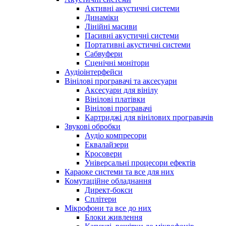
Активні акустичні системи
Динаміки
Лінійні масиви
Пасивні акустичні системи
Портативні акустичні системи
Сабвуфери
Сценічні монітори
Аудіоінтерфейси
Вінілові програвачі та аксесуари
Аксесуари для вінілу
Вінілові платівки
Вінілові програвачі
Картриджі для вінілових програвачів
Звукові обробки
Аудіо компресори
Еквалайзери
Кросовери
Універсальні процесори ефектів
Караоке системи та все для них
Комутаційне обладнання
Директ-бокси
Сплітери
Мікрофони та все до них
Блоки живлення