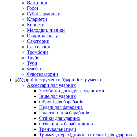
Валторни
Гобої
Губні гармошки
Кларнети
Корнети
Мелодіки, піаніки
Окарина і казу
Саксгорни
Саксофони
Тромбони
Труби
Туби
Флейти
Флюгельгорни
Ударні інструменти
Аксесуари для ударних
Засоби по догляду за ударними
Інше для ударних
Обручі для барабанів
Педалі для барабанів
Пластики для барабанів
Стійки для ударних
Стільці для барабанщиків
Тренувальні педи
Тримачі, перехідники, затискачі для ударних