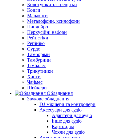
Колотушки та трещітки
Конги
Маракаси
Металофони, ксилофони
Пандейро
Перкусійні набори
Рейнстіки
Репініко
Сурдо
Тамборіми
Тамбурини
Тімбалес
Трикутники
Ханги
Чаймес
Шейкери
Обладнання
Звукове обладнання
DJ-мікшери та контролери
Аксесуари для аудіо
Адаптери для аудіо
Інше для аудіо
Картриджі
Чохли для аудіо
Акустичні системи