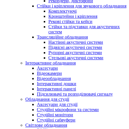
Рекордери, диктофони
Стійки і кріплення для звукового обладнання
Комплектуючі
Кронштейни і кріплення
Рекові стійки та кейси
Стійки та підставки для акустичних
систем
Трансляційне обладнання
Настінні акустичні системи
Підвісні акустичні системи
Рупорні акустичні системи
Стельові акустичні системи
Інтерактивне обладнання
Аксесуари
Відеокамери
Відеообладнання
Інтерактивні дошки
Інтерактивні панелі
Підсилювачі та розподілювачі сигналу
Обладнання для студії
Аксесуари для студії
Студійні мікрофони та системи
Студійні монітори
Студійні сабвуфери
Світлове обладнання