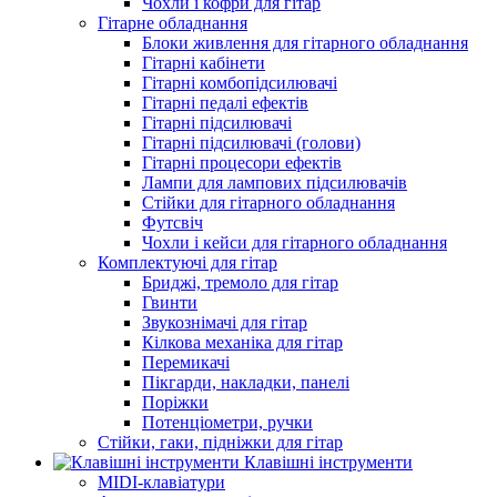
Чохли і кофри для гітар
Гітарне обладнання
Блоки живлення для гітарного обладнання
Гітарні кабінети
Гітарні комбопідсилювачі
Гітарні педалі ефектів
Гітарні підсилювачі
Гітарні підсилювачі (голови)
Гітарні процесори ефектів
Лампи для лампових підсилювачів
Стійки для гітарного обладнання
Футсвіч
Чохли і кейси для гітарного обладнання
Комплектуючі для гітар
Бриджі, тремоло для гітар
Гвинти
Звукознімачі для гітар
Кілкова механіка для гітар
Перемикачі
Пікгарди, накладки, панелі
Поріжки
Потенціометри, ручки
Стійки, гаки, підніжки для гітар
Клавішні інструменти
MIDI-клавіатури