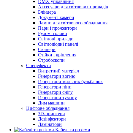
DMX-управління
Аксесуари для світлових приладів
Бліндера
Документ-камери
Лампи для світлового обладнання
Пари і прожектори
Рухомі голови
Світлові прилади
Світлодіодні панелі
Сканери
Стійки і кріплення
Стробоскопи
Спецефекти
Витратний матеріал
Генератори вогню
Генератори мильних бульбашок
Генератори піни
Генератори снігу
Генератори туману
Дим машини
Цифрове обладнання
3D-принтери
Дезінфектори
Ламінатори
Кабелі та роз'єми