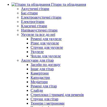
Гітари та обладнання
Акустичні гітари
Бас-гітари
Електроакустичні гітари
Електрогітари
Класичні гітари
Напівакустичні гітари
Укулеле та все до неї
Ремені для укулеле
Різне для укулеле
Струни для укулеле
Укулеле
Чохли для укулеле
Аксесуари для гітар
Засоби по догляду
Інше для гітар
Камертони
Каподастри
Медіатори
Ремені для гітар
Слайди
Стреплоки і тримачі для ременів
Струни для гітар
Тюнери і метрономи