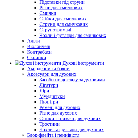
Підставки під струни
Різне для смичкових
Смички
Стійки для смичкових
Струни для смичкових
Струнотримачі
Чохли і футляри для смичкових
Альти
Віолончелі
Контрабаси
Скрипки
Духові інструменти
Акордеони та баяни
Аксесуари для духових
Засоби по догляду за духовими
Лігатури
Ліри
Мундштуки
Пюпітри
Ремені для духових
Різне для духових
Стійки і тримачі для духових
Тростини
Чохли та футляри для духових
Блок-флейта і пеннівістл