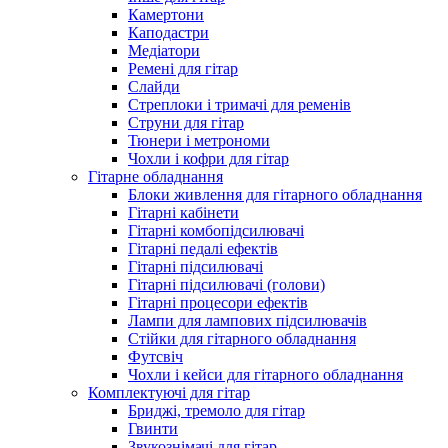
Камертони
Каподастри
Медіатори
Ремені для гітар
Слайди
Стреплоки і тримачі для ременів
Струни для гітар
Тюнери і метрономи
Чохли і кофри для гітар
Гітарне обладнання
Блоки живлення для гітарного обладнання
Гітарні кабінети
Гітарні комбопідсилювачі
Гітарні педалі ефектів
Гітарні підсилювачі
Гітарні підсилювачі (голови)
Гітарні процесори ефектів
Лампи для лампових підсилювачів
Стійки для гітарного обладнання
Футсвіч
Чохли і кейси для гітарного обладнання
Комплектуючі для гітар
Бриджі, тремоло для гітар
Гвинти
Звукознімачі для гітар