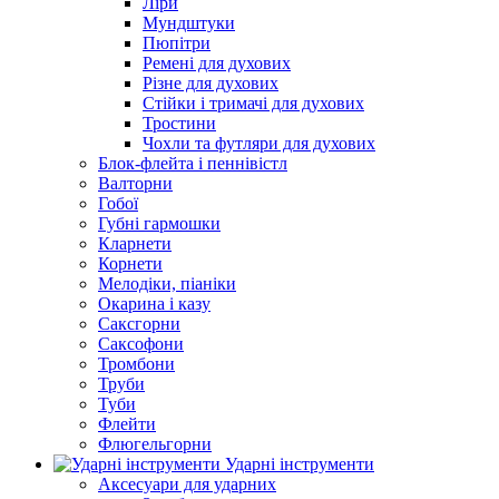
Ліри
Мундштуки
Пюпітри
Ремені для духових
Різне для духових
Стійки і тримачі для духових
Тростини
Чохли та футляри для духових
Блок-флейта і пеннівістл
Валторни
Гобої
Губні гармошки
Кларнети
Корнети
Мелодіки, піаніки
Окарина і казу
Саксгорни
Саксофони
Тромбони
Труби
Туби
Флейти
Флюгельгорни
Ударні інструменти
Аксесуари для ударних