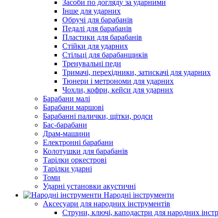
Засоби по догляду за ударними
Інше для ударних
Обручі для барабанів
Педалі для барабанів
Пластики для барабанів
Стійки для ударних
Стільці для барабанщиків
Тренувальні педи
Тримачі, перехідники, затискачі для ударних
Тюнери і метрономи для ударних
Чохли, кофри, кейси для ударних
Барабани малі
Барабани маршові
Барабанні палички, щітки, родси
Бас-барабани
Драм-машини
Електронні барабани
Колотушки для барабанів
Тарілки оркестрові
Тарілки ударні
Томи
Ударні установки акустичні
Народні інструменти
Аксесуари для народних інструментів
Струни, ключі, каподастри для народних інст