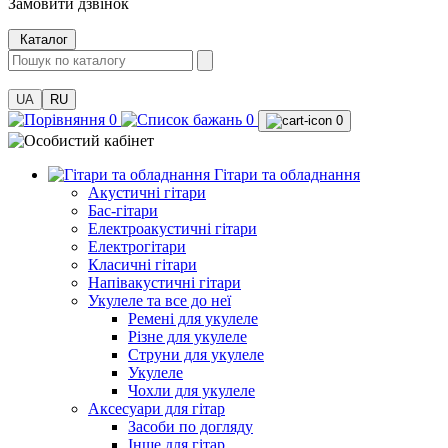
Замовити дзвінок
Каталог
UA
RU
0
0
0
Гітари та обладнання
Акустичні гітари
Бас-гітари
Електроакустичні гітари
Електрогітари
Класичні гітари
Напівакустичні гітари
Укулеле та все до неї
Ремені для укулеле
Різне для укулеле
Струни для укулеле
Укулеле
Чохли для укулеле
Аксесуари для гітар
Засоби по догляду
Інше для гітар