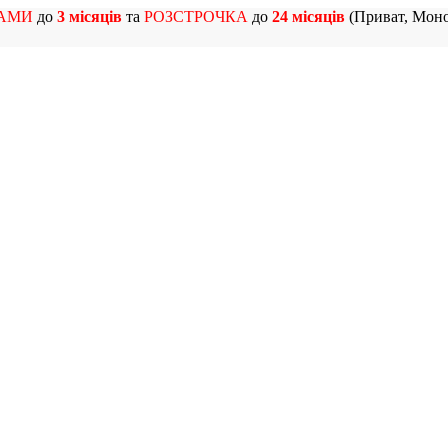
АМИ
до
3 місяців
та
РОЗСТРОЧКА
до
24 місяців
(Приват, Моно