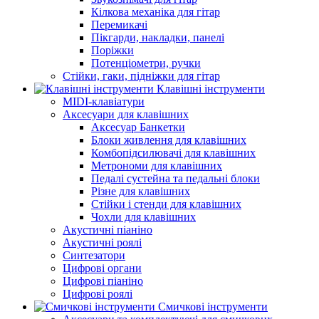
Кілкова механіка для гітар
Перемикачі
Пікгарди, накладки, панелі
Поріжки
Потенціометри, ручки
Стійки, гаки, підніжки для гітар
Клавішні інструменти
MIDI-клавіатури
Аксесуари для клавішних
Аксесуар Банкетки
Блоки живлення для клавішних
Комбопідсилювачі для клавішних
Метрономи для клавішних
Педалі сустейна та педальні блоки
Різне для клавішних
Стійки і стенди для клавішних
Чохли для клавішних
Акустичні піаніно
Акустичні роялі
Синтезатори
Цифрові органи
Цифрові піаніно
Цифрові роялі
Смичкові інструменти