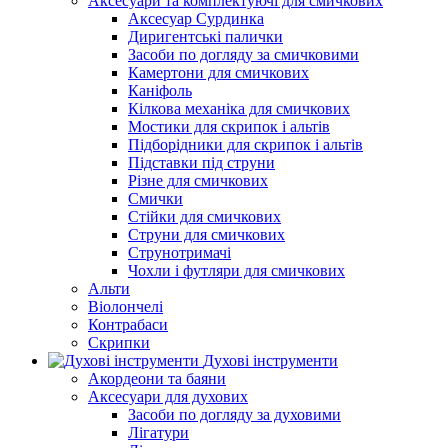
Аксесуари та комплектуючі для смичкових
Аксесуар Сурдинка
Диригентські палички
Засоби по догляду за смичковими
Камертони для смичкових
Каніфоль
Кілкова механіка для смичкових
Мостики для скрипок і альтів
Підборiдники для скрипок і альтів
Підставки під струни
Різне для смичкових
Смички
Стійки для смичкових
Струни для смичкових
Струнотримачі
Чохли і футляри для смичкових
Альти
Віолончелі
Контрабаси
Скрипки
Духові інструменти
Акордеони та баяни
Аксесуари для духових
Засоби по догляду за духовими
Лігатури