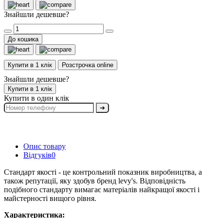
Знайшли дешевше?
До кошика
Купити в 1 клік
Розстрочка online
Знайшли дешевше?
Купити в 1 клік
Купити в один клік
➔
Опис товару
Відгуків
0
Стандарт якості - це контрольний показник виробництва, а
також репутації, яку здобув бренд levy's. Відповідність
подібного стандарту вимагає матеріалів найкращої якості і
майстерності вищого рівня.
Характеристика: