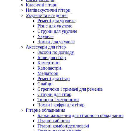
Класичні гітари
Напівакустичні гітари
Укулеле та все до неї
Ремені для укулеле
Різне для укулеле
Струни для укулеле
Укулеле
Чохли для укулеле
Аксесуари для гітар
Засоби по догляду
Інше для гітар
Камертони
Каподастри
Медіатори
Ремені для гітар
Слайди
Стреплоки і тримачі для ременів
Струни для гітар
Тюнери і метрономи
Чохли і кофри для гітар
Гітарне обладнання
Блоки живлення для гітарного обладнання
Гітарні кабінети
Гітарні комбопідсилювачі