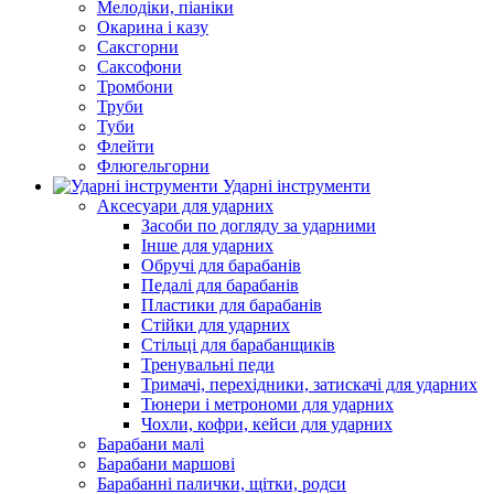
Мелодіки, піаніки
Окарина і казу
Саксгорни
Саксофони
Тромбони
Труби
Туби
Флейти
Флюгельгорни
Ударні інструменти
Аксесуари для ударних
Засоби по догляду за ударними
Інше для ударних
Обручі для барабанів
Педалі для барабанів
Пластики для барабанів
Стійки для ударних
Стільці для барабанщиків
Тренувальні педи
Тримачі, перехідники, затискачі для ударних
Тюнери і метрономи для ударних
Чохли, кофри, кейси для ударних
Барабани малі
Барабани маршові
Барабанні палички, щітки, родси