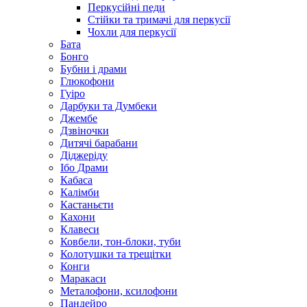
Перкусійні педи
Стійки та тримачі для перкусії
Чохли для перкусії
Бата
Бонго
Бубни і драми
Глюкофони
Гуіро
Дарбуки та Думбеки
Джембе
Дзвіночки
Дитячі барабани
Діджеріду
Ібо Драми
Кабаса
Калімби
Кастаньєти
Кахони
Клавеси
Ковбели, тон-блоки, туби
Колотушки та трещітки
Конги
Маракаси
Металофони, ксилофони
Пандейро