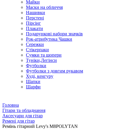
Майки
Маски на обличчя
Нашивки
Перстені
Пірсінг
Плакати
Подарункові набори значків
Рок-атрибутика Чашки
Сережки
Стікерпаки
Сумки та шопери
Туніки,Легінси
Футболки
Футболки з довгим рукавом
Худі, кенгуру
Шапки
Шарфи
Головна
Гітари та обладнання
Аксесуари для гітар
Ремені для гітар
Ремінь гітарний Levy's M8POLYTAN