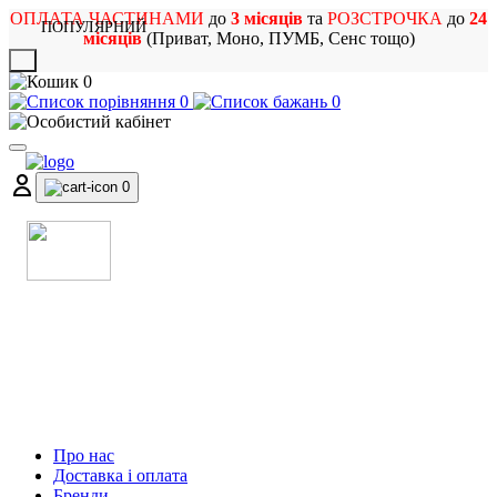
ОПЛАТА ЧАСТИНАМИ
до
3 місяців
та
РОЗСТРОЧКА
до
24
ПОПУЛЯРНИЙ
місяців
(Приват, Моно, ПУМБ, Сенс тощо)
X
0
0
0
0
МАГАЗИН
МУЗИЧНИХ ІНСТРУМЕНТІВ
ТА РОК АТРИБУТИКИ
Про нас
Доставка і оплата
Бренди