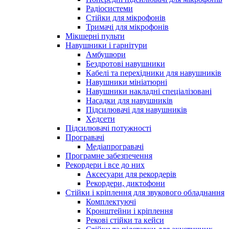
Радіосистеми
Стійки для мікрофонів
Тримачі для мікрофонів
Мікшерні пульти
Навушники і гарнітури
Амбушюри
Бездротові навушники
Кабелі та перехідники для навушників
Навушники мініатюрні
Навушники накладні спеціалізовані
Насадки для навушників
Підсилювачі для навушників
Хедсети
Підсилювачі потужності
Програвачі
Медіапрогравачі
Програмне забезпечення
Рекордери і все до них
Аксесуари для рекордерів
Рекордери, диктофони
Стійки і кріплення для звукового обладнання
Комплектуючі
Кронштейни і кріплення
Рекові стійки та кейси