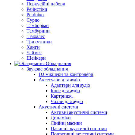
Перкусійні набори
Рейнстіки
Репініко
Сурдо
Тамборіми
Тамбурини
Тімбалес
Трикутники
Ханги
Чаймес
Шейкери
Обладнання
Звукове обладнання
DJ-мікшери та контролери
Аксесуари для аудіо
Адаптери для аудіо
Інше для аудіо
Картриджі
Чохли для аудіо
Акустичні системи
Активні акустичні системи
Динаміки
Лінійні масиви
Пасивні акустичні системи
Портативні акустичні системи