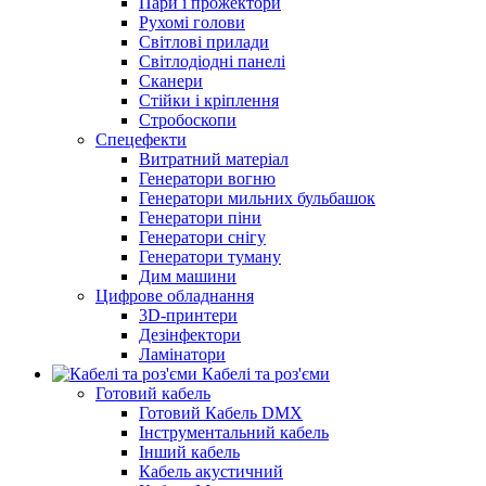
Пари і прожектори
Рухомі голови
Світлові прилади
Світлодіодні панелі
Сканери
Стійки і кріплення
Стробоскопи
Спецефекти
Витратний матеріал
Генератори вогню
Генератори мильних бульбашок
Генератори піни
Генератори снігу
Генератори туману
Дим машини
Цифрове обладнання
3D-принтери
Дезінфектори
Ламінатори
Кабелі та роз'єми
Готовий кабель
Готовий Кабель DMX
Інструментальний кабель
Інший кабель
Кабель акустичний