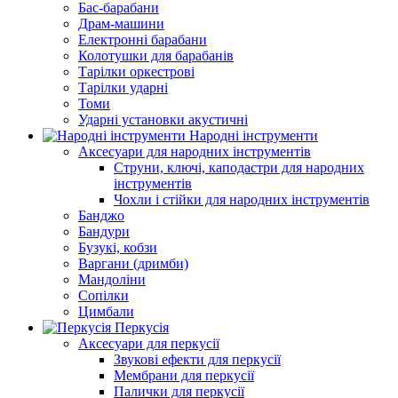
Бас-барабани
Драм-машини
Електронні барабани
Колотушки для барабанів
Тарілки оркестрові
Тарілки ударні
Томи
Ударні установки акустичні
Народні інструменти
Аксесуари для народних інструментів
Струни, ключі, каподастри для народних
інструментів
Чохли і стійки для народних інструментів
Банджо
Бандури
Бузукі, кобзи
Варгани (дримби)
Мандоліни
Сопілки
Цимбали
Перкусія
Аксесуари для перкусії
Звукові ефекти для перкусії
Мембрани для перкусії
Палички для перкусії