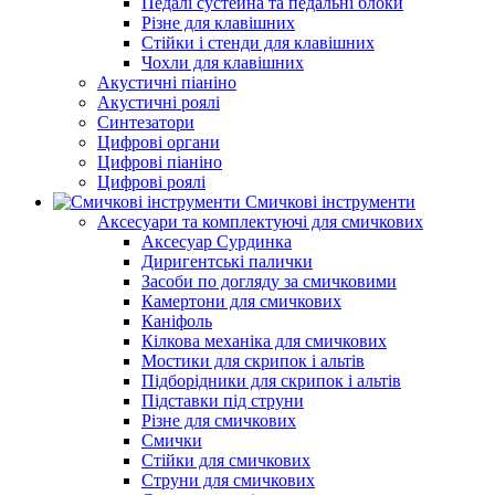
Педалі сустейна та педальні блоки
Різне для клавішних
Стійки і стенди для клавішних
Чохли для клавішних
Акустичні піаніно
Акустичні роялі
Синтезатори
Цифрові органи
Цифрові піаніно
Цифрові роялі
Смичкові інструменти
Аксесуари та комплектуючі для смичкових
Аксесуар Сурдинка
Диригентські палички
Засоби по догляду за смичковими
Камертони для смичкових
Каніфоль
Кілкова механіка для смичкових
Мостики для скрипок і альтів
Підборiдники для скрипок і альтів
Підставки під струни
Різне для смичкових
Смички
Стійки для смичкових
Струни для смичкових