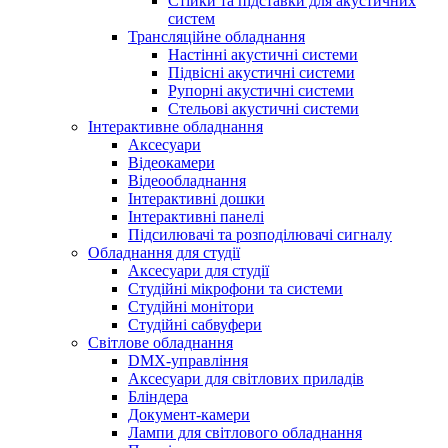
Стійки та підставки для акустичних
систем
Трансляційне обладнання
Настінні акустичні системи
Підвісні акустичні системи
Рупорні акустичні системи
Стельові акустичні системи
Інтерактивне обладнання
Аксесуари
Відеокамери
Відеообладнання
Інтерактивні дошки
Інтерактивні панелі
Підсилювачі та розподілювачі сигналу
Обладнання для студії
Аксесуари для студії
Студійні мікрофони та системи
Студійні монітори
Студійні сабвуфери
Світлове обладнання
DMX-управління
Аксесуари для світлових приладів
Бліндера
Документ-камери
Лампи для світлового обладнання