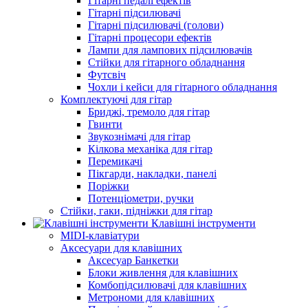
Гітарні педалі ефектів
Гітарні підсилювачі
Гітарні підсилювачі (голови)
Гітарні процесори ефектів
Лампи для лампових підсилювачів
Стійки для гітарного обладнання
Футсвіч
Чохли і кейси для гітарного обладнання
Комплектуючі для гітар
Бриджі, тремоло для гітар
Гвинти
Звукознімачі для гітар
Кілкова механіка для гітар
Перемикачі
Пікгарди, накладки, панелі
Поріжки
Потенціометри, ручки
Стійки, гаки, підніжки для гітар
Клавішні інструменти
MIDI-клавіатури
Аксесуари для клавішних
Аксесуар Банкетки
Блоки живлення для клавішних
Комбопідсилювачі для клавішних
Метрономи для клавішних