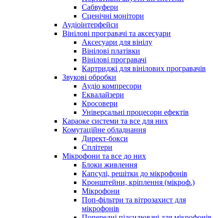
Сабвуфери
Сценічні монітори
Аудіоінтерфейси
Вінілові програвачі та аксесуари
Аксесуари для вінілу
Вінілові платівки
Вінілові програвачі
Картриджі для вінілових програвачів
Звукові обробки
Аудіо компресори
Еквалайзери
Кросовери
Універсальні процесори ефектів
Караоке системи та все для них
Комутаційне обладнання
Директ-бокси
Сплітери
Мікрофони та все до них
Блоки живлення
Капсулі, решітки до мікрофонів
Кронштейни, кріплення (мікроф.)
Мікрофони
Поп-фільтри та вітрозахист для
мікрофонів
Попередні підсилювачі для мікрофонів