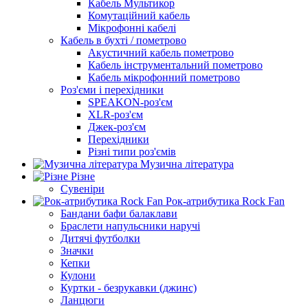
Кабель Мультикор
Комутаційний кабель
Мікрофонні кабелі
Кабель в бухті / пометрово
Акустичний кабель пометрово
Кабель інструментальний пометрово
Кабель мікрофонний пометрово
Роз'єми і перехідники
SPEAKON-роз'єм
XLR-роз'єм
Джек-роз'єм
Перехідники
Різні типи роз'ємів
Музична література
Різне
Сувеніри
Рок-атрибутика Rock Fan
Бандани бафи балаклави
Браслети напульсники наручі
Дитячі футболки
Значки
Кепки
Кулони
Куртки - безрукавки (джинс)
Ланцюги