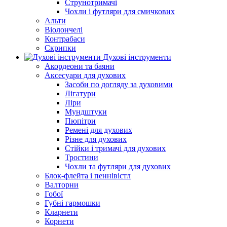
Струнотримачі
Чохли і футляри для смичкових
Альти
Віолончелі
Контрабаси
Скрипки
Духові інструменти
Акордеони та баяни
Аксесуари для духових
Засоби по догляду за духовими
Лігатури
Ліри
Мундштуки
Пюпітри
Ремені для духових
Різне для духових
Стійки і тримачі для духових
Тростини
Чохли та футляри для духових
Блок-флейта і пеннівістл
Валторни
Гобої
Губні гармошки
Кларнети
Корнети