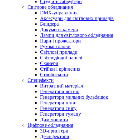
Студійні сабвуфери
Світлове обладнання
DMX-управління
Аксесуари для світлових приладів
Бліндера
Документ-камери
Лампи для світлового обладнання
Пари і прожектори
Рухомі голови
Світлові прилади
Світлодіодні панелі
Сканери
Стійки і кріплення
Стробоскопи
Спецефекти
Витратний матеріал
Генератори вогню
Генератори мильних бульбашок
Генератори піни
Генератори снігу
Генератори туману
Дим машини
Цифрове обладнання
3D-принтери
Дезінфектори