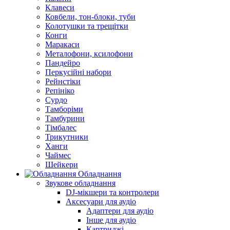
Клавеси
Ковбели, тон-блоки, туби
Колотушки та трещітки
Конги
Маракаси
Металофони, ксилофони
Пандейро
Перкусійні набори
Рейнстіки
Репініко
Сурдо
Тамборіми
Тамбурини
Тімбалес
Трикутники
Ханги
Чаймес
Шейкери
Обладнання
Звукове обладнання
DJ-мікшери та контролери
Аксесуари для аудіо
Адаптери для аудіо
Інше для аудіо
Картриджі