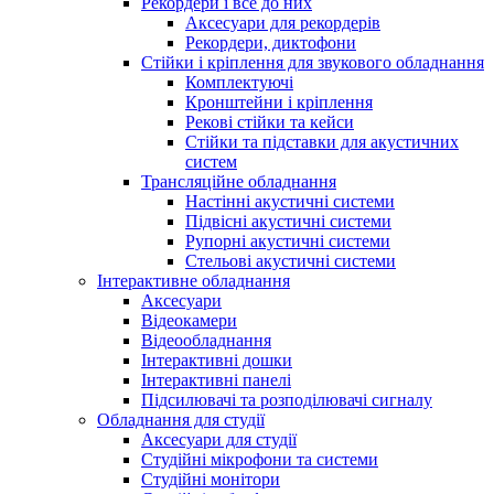
Рекордери і все до них
Аксесуари для рекордерів
Рекордери, диктофони
Стійки і кріплення для звукового обладнання
Комплектуючі
Кронштейни і кріплення
Рекові стійки та кейси
Стійки та підставки для акустичних
систем
Трансляційне обладнання
Настінні акустичні системи
Підвісні акустичні системи
Рупорні акустичні системи
Стельові акустичні системи
Інтерактивне обладнання
Аксесуари
Відеокамери
Відеообладнання
Інтерактивні дошки
Інтерактивні панелі
Підсилювачі та розподілювачі сигналу
Обладнання для студії
Аксесуари для студії
Студійні мікрофони та системи
Студійні монітори