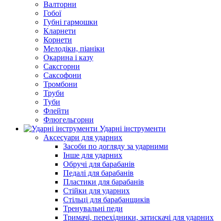
Валторни
Гобої
Губні гармошки
Кларнети
Корнети
Мелодіки, піаніки
Окарина і казу
Саксгорни
Саксофони
Тромбони
Труби
Туби
Флейти
Флюгельгорни
Ударні інструменти
Аксесуари для ударних
Засоби по догляду за ударними
Інше для ударних
Обручі для барабанів
Педалі для барабанів
Пластики для барабанів
Стійки для ударних
Стільці для барабанщиків
Тренувальні педи
Тримачі, перехідники, затискачі для ударних