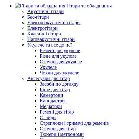
Гітари та обладнання
Акустичні гітари
Бас-гітари
Електроакустичні гітари
Електрогітари
Класичні гітари
Напівакустичні гітари
Укулеле та все до неї
Ремені для укулеле
Різне для укулеле
Струни для укулеле
Укулеле
Чохли для укулеле
Аксесуари для гітар
Засоби по догляду
Інше для гітар
Камертони
Каподастри
Медіатори
Ремені для гітар
Слайди
Стреплоки і тримачі для ременів
Струни для гітар
Тюнери і метрономи