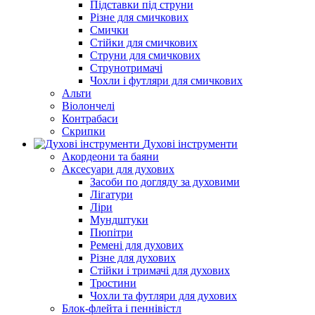
Підставки під струни
Різне для смичкових
Смички
Стійки для смичкових
Струни для смичкових
Струнотримачі
Чохли і футляри для смичкових
Альти
Віолончелі
Контрабаси
Скрипки
Духові інструменти
Акордеони та баяни
Аксесуари для духових
Засоби по догляду за духовими
Лігатури
Ліри
Мундштуки
Пюпітри
Ремені для духових
Різне для духових
Стійки і тримачі для духових
Тростини
Чохли та футляри для духових
Блок-флейта і пеннівістл