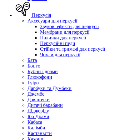
Перкусія
Аксесуари для перкусії
Звукові ефекти для перкусії
Мембрани для перкусії
Палички для перкусії
Перкусійні педи
Стійки та тримачі для перкусії
Чохли для перкусії
Бата
Бонго
Бубни і драми
Глюкофони
Гуіро
Дарбуки та Думбеки
Джембе
Дзвіночки
Дитячі барабани
Діджеріду
Ібо Драми
Кабаса
Калімби
Кастаньєти
Кахони