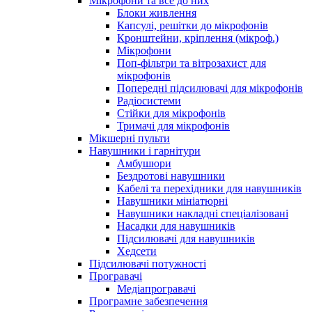
Мікрофони та все до них
Блоки живлення
Капсулі, решітки до мікрофонів
Кронштейни, кріплення (мікроф.)
Мікрофони
Поп-фільтри та вітрозахист для
мікрофонів
Попередні підсилювачі для мікрофонів
Радіосистеми
Стійки для мікрофонів
Тримачі для мікрофонів
Мікшерні пульти
Навушники і гарнітури
Амбушюри
Бездротові навушники
Кабелі та перехідники для навушників
Навушники мініатюрні
Навушники накладні спеціалізовані
Насадки для навушників
Підсилювачі для навушників
Хедсети
Підсилювачі потужності
Програвачі
Медіапрогравачі
Програмне забезпечення