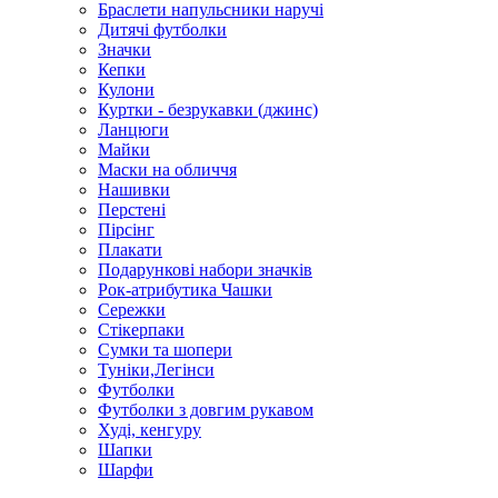
Браслети напульсники наручі
Дитячі футболки
Значки
Кепки
Кулони
Куртки - безрукавки (джинс)
Ланцюги
Майки
Маски на обличчя
Нашивки
Перстені
Пірсінг
Плакати
Подарункові набори значків
Рок-атрибутика Чашки
Сережки
Стікерпаки
Сумки та шопери
Туніки,Легінси
Футболки
Футболки з довгим рукавом
Худі, кенгуру
Шапки
Шарфи