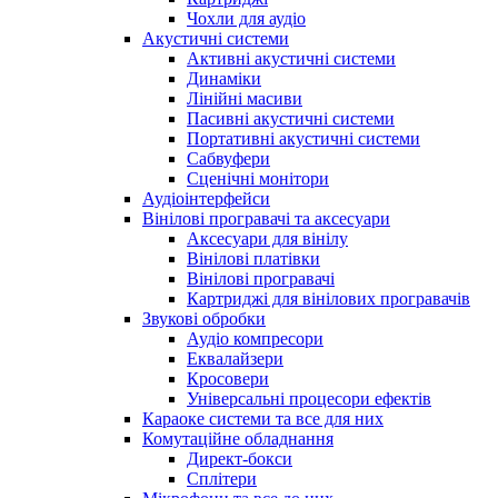
Чохли для аудіо
Акустичні системи
Активні акустичні системи
Динаміки
Лінійні масиви
Пасивні акустичні системи
Портативні акустичні системи
Сабвуфери
Сценічні монітори
Аудіоінтерфейси
Вінілові програвачі та аксесуари
Аксесуари для вінілу
Вінілові платівки
Вінілові програвачі
Картриджі для вінілових програвачів
Звукові обробки
Аудіо компресори
Еквалайзери
Кросовери
Універсальні процесори ефектів
Караоке системи та все для них
Комутаційне обладнання
Директ-бокси
Сплітери