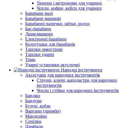
Тюнери і метрономи для ударних
Чохли, кофри, кейси для ударних
Барабани малі
Барабани маршові
Барабанні палички, щітки, родси
Бас-барабани
Драм-машини
Електронні барабани
Колотушки для барабанів
Тарілки оркестрові
Тарілки ударні
Томи
Ударні установки акустичні
Народні інструменти
Аксесуари для народних інструментів
Струни, ключі, каподастри для народних
інструментів
Чохли і стійки для народних інструментів
Банджо
Бандури
Бузукі, кобзи
Варгани (дримби)
Мандоліни
Сопілки
Цимбали