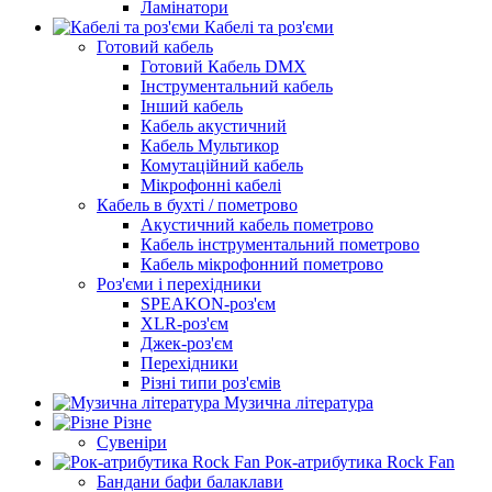
Ламінатори
Кабелі та роз'єми
Готовий кабель
Готовий Кабель DMX
Інструментальний кабель
Інший кабель
Кабель акустичний
Кабель Мультикор
Комутаційний кабель
Мікрофонні кабелі
Кабель в бухті / пометрово
Акустичний кабель пометрово
Кабель інструментальний пометрово
Кабель мікрофонний пометрово
Роз'єми і перехідники
SPEAKON-роз'єм
XLR-роз'єм
Джек-роз'єм
Перехідники
Різні типи роз'ємів
Музична література
Різне
Сувеніри
Рок-атрибутика Rock Fan
Бандани бафи балаклави