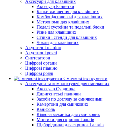
Аксесуари для клавішних
Аксесуар Банкетки
Блоки живлення для клавішних
Комбопідсилювачі для клавішних
Метрономи для клавішних
Педалі сустейна та педальні блоки
Різне для клавішних
Стійки і стенди для клавішних
Чохли для клавішних
Акустичні піаніно
Акустичні роялі
Синтезатори
Цифрові органи
Цифрові піаніно
Цифрові роялі
Смичкові інструменти
Аксесуари та комплектуючі для смичкових
Аксесуар Сурдинка
Диригентські палички
Засоби по догляду за смичковими
Камертони для смичкових
Каніфоль
Кілкова механіка для смичкових
Мостики для скрипок і альтів
Підборiдники для скрипок і альтів