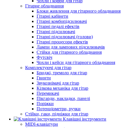
Чохли і кофри для гітар
Гітарне обладнання
Блоки живлення для гітарного обладнання
Гітарні кабінети
Гітарні комбопідсилювачі
Гітарні педалі ефектів
Гітарні підсилювачі
Гітарні підсилювачі (голови)
Гітарні процесори ефектів
Лампи для лампових підсилювачів
Стійки для гітарного обладнання
Футсвіч
Чохли і кейси для гітарного обладнання
Комплектуючі для гітар
Бриджі, тремоло для гітар
Гвинти
Звукознімачі для гітар
Кілкова механіка для гітар
Перемикачі
Пікгарди, накладки, панелі
Поріжки
Потенціометри, ручки
Стійки, гаки, підніжки для гітар
Клавішні інструменти
MIDI-клавіатури