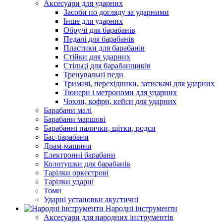
Аксесуари для ударних
Засоби по догляду за ударними
Інше для ударних
Обручі для барабанів
Педалі для барабанів
Пластики для барабанів
Стійки для ударних
Стільці для барабанщиків
Тренувальні педи
Тримачі, перехідники, затискачі для ударних
Тюнери і метрономи для ударних
Чохли, кофри, кейси для ударних
Барабани малі
Барабани маршові
Барабанні палички, щітки, родси
Бас-барабани
Драм-машини
Електронні барабани
Колотушки для барабанів
Тарілки оркестрові
Тарілки ударні
Томи
Ударні установки акустичні
Народні інструменти
Аксесуари для народних інструментів