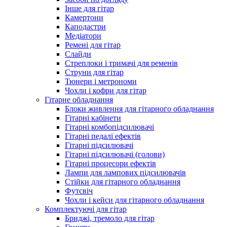
Інше для гітар
Камертони
Каподастри
Медіатори
Ремені для гітар
Слайди
Стреплоки і тримачі для ременів
Струни для гітар
Тюнери і метрономи
Чохли і кофри для гітар
Гітарне обладнання
Блоки живлення для гітарного обладнання
Гітарні кабінети
Гітарні комбопідсилювачі
Гітарні педалі ефектів
Гітарні підсилювачі
Гітарні підсилювачі (голови)
Гітарні процесори ефектів
Лампи для лампових підсилювачів
Стійки для гітарного обладнання
Футсвіч
Чохли і кейси для гітарного обладнання
Комплектуючі для гітар
Бриджі, тремоло для гітар