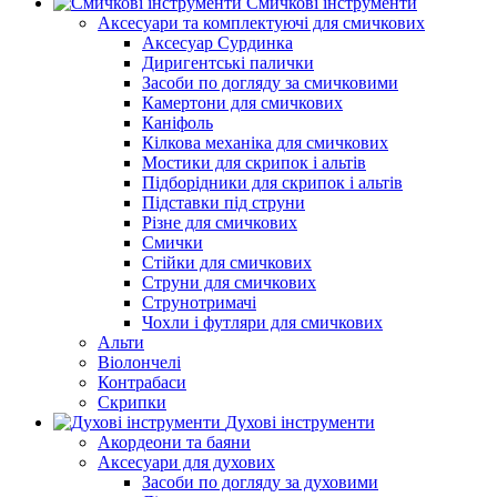
Смичкові інструменти
Аксесуари та комплектуючі для смичкових
Аксесуар Сурдинка
Диригентські палички
Засоби по догляду за смичковими
Камертони для смичкових
Каніфоль
Кілкова механіка для смичкових
Мостики для скрипок і альтів
Підборiдники для скрипок і альтів
Підставки під струни
Різне для смичкових
Смички
Стійки для смичкових
Струни для смичкових
Струнотримачі
Чохли і футляри для смичкових
Альти
Віолончелі
Контрабаси
Скрипки
Духові інструменти
Акордеони та баяни
Аксесуари для духових
Засоби по догляду за духовими