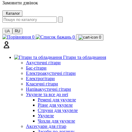
Замовити дзвінок
Каталог
UA
RU
0
0
0
Гітари та обладнання
Акустичні гітари
Бас-гітари
Електроакустичні гітари
Електрогітари
Класичні гітари
Напівакустичні гітари
Укулеле та все до неї
Ремені для укулеле
Різне для укулеле
Струни для укулеле
Укулеле
Чохли для укулеле
Аксесуари для гітар
Засоби по догляду