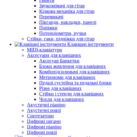
Гвинти
Звукознімачі для гітар
Кілкова механіка для гітар
Перемикачі
Пікгарди, накладки, панелі
Поріжки
Потенціометри, ручки
Стійки, гаки, підніжки для гітар
Клавішні інструменти
MIDI-клавіатури
Аксесуари для клавішних
Аксесуар Банкетки
Блоки живлення для клавішних
Комбопідсилювачі для клавішних
Метрономи для клавішних
Педалі сустейна та педальні блоки
Різне для клавішних
Стійки і стенди для клавішних
Чохли для клавішних
Акустичні піаніно
Акустичні роялі
Синтезатори
Цифрові органи
Цифрові піаніно
Цифрові роялі