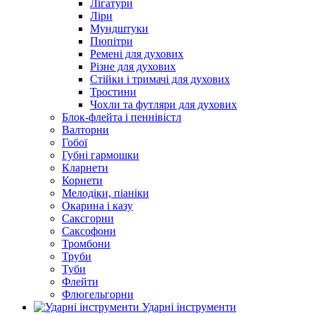
Лігатури
Ліри
Мундштуки
Пюпітри
Ремені для духових
Різне для духових
Стійки і тримачі для духових
Тростини
Чохли та футляри для духових
Блок-флейта і пеннівістл
Валторни
Гобої
Губні гармошки
Кларнети
Корнети
Мелодіки, піаніки
Окарина і казу
Саксгорни
Саксофони
Тромбони
Труби
Туби
Флейти
Флюгельгорни
Ударні інструменти