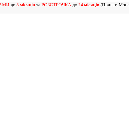
АМИ
до
3 місяців
та
РОЗСТРОЧКА
до
24 місяців
(Приват, Моно