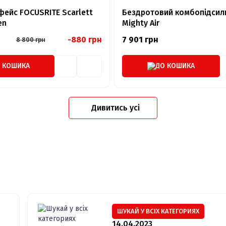
фейс FOCUSRITE Scarlett
Бездротовий комбопідсил
en
Mighty Air
-880 грн
7 901 грн
8 800 грн
 КОШИКА
ДО КОШИКА
Дивитись усі
ШУКАЙ У ВСІХ КАТЕГОРИЯХ
14.04.2023