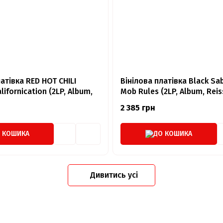
атівка RED HOT CHILI
Вінілова платівка Black Sa
ifornication (2LP, Album,
Mob Rules (2LP, Album, Reis
Remastered, Vinyl)
2 385 грн
 КОШИКА
ДО КОШИКА
Дивитись усі