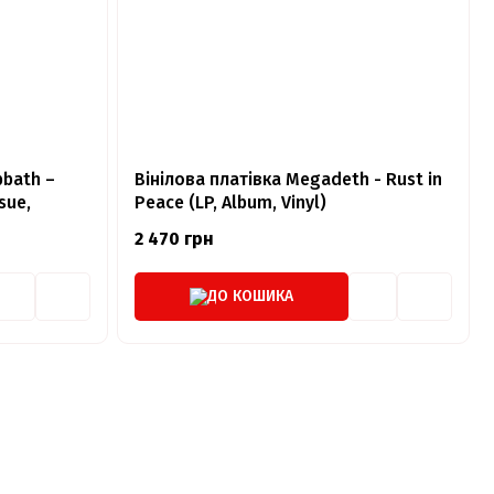
bbath –
Вінілова платівка Megadeth - Rust in
sue,
Peace (LP, Album, Vinyl)
2 470 грн
ДО КОШИКА