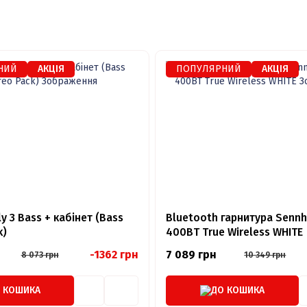
НИЙ
АКЦІЯ
ПОПУЛЯРНИЙ
АКЦІЯ
ly 3 Bass + кабінет (Bass
Bluetooth гарнитура Sennh
k)
400BT True Wireless WHITE
-1362 грн
7 089 грн
8 073 грн
10 349 грн
 КОШИКА
ДО КОШИКА