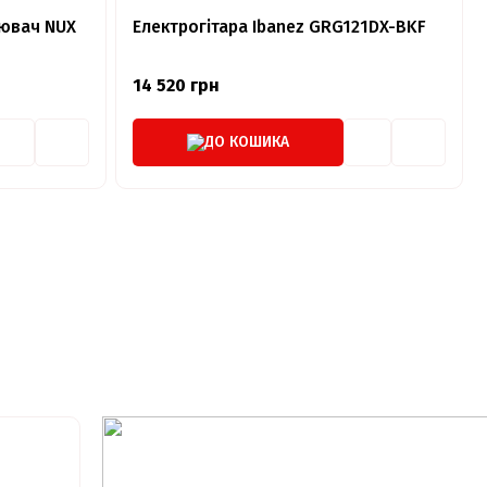
ювач NUX
Електрогітара Ibanez‎‎ GRG121DX-BKF
14 520 грн
ДО КОШИКА