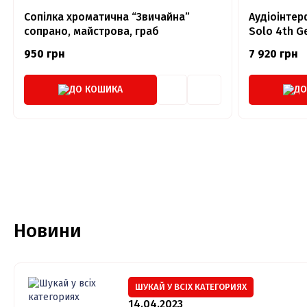
Сопілка хроматична “Звичайна”
Аудіоінтер
сопрано, майстрова, граб
Solo 4th G
950 грн
7 920 грн
ДО КОШИКА
ДО
Новини
ШУКАЙ У ВСІХ КАТЕГОРИЯХ
14.04.2023