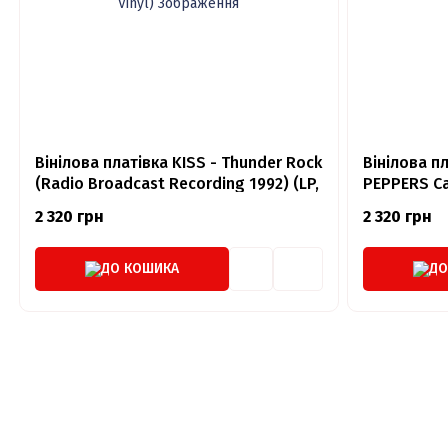
Вінілова платівка KISS - Thunder Rock
Вінілова пл
(Radio Broadcast Recording 1992) (LP,
PEPPERS Cal
EP, Limited Edition, Unofficial Release,
Vinyl)
2 320 грн
2 320 грн
Red Vinyl)
ДО КОШИКА
ДО