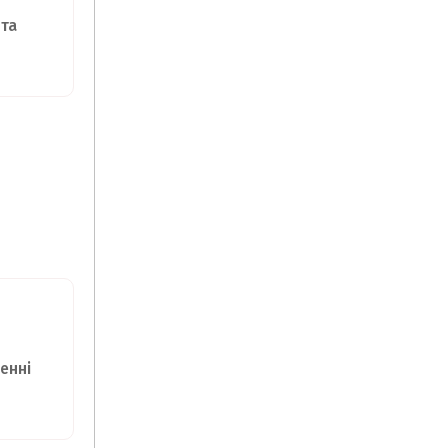
та
енні