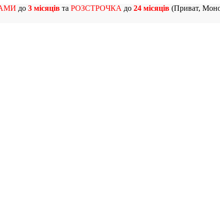
АМИ
до
3 місяців
та
РОЗСТРОЧКА
до
24 місяців
(Приват, Моно