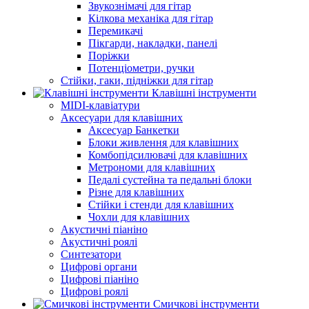
Звукознімачі для гітар
Кілкова механіка для гітар
Перемикачі
Пікгарди, накладки, панелі
Поріжки
Потенціометри, ручки
Стійки, гаки, підніжки для гітар
Клавішні інструменти
MIDI-клавіатури
Аксесуари для клавішних
Аксесуар Банкетки
Блоки живлення для клавішних
Комбопідсилювачі для клавішних
Метрономи для клавішних
Педалі сустейна та педальні блоки
Різне для клавішних
Стійки і стенди для клавішних
Чохли для клавішних
Акустичні піаніно
Акустичні роялі
Синтезатори
Цифрові органи
Цифрові піаніно
Цифрові роялі
Смичкові інструменти