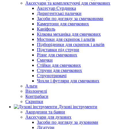
Аксесуари та комплектуючі для смичкових
Аксесуар Сурдинка
Диригентські палички
Засоби по догляду за смичковими
Камертони для смичкових
Каніфоль
Кілкова механіка для смичкових
Мостики для скрипок і альтів
Підборiдники для скрипок і альтів
Підставки під струни
Різне для смичкових
Смички
Стійки для смичкових
Струни для смичкових
Струнотримачі
Чохли і футляри для смичкових
Альти
Віолончелі
Контрабаси
Скрипки
Духові інструменти
Акордеони та баяни
Аксесуари для духових
Засоби по догляду за духовими
Лігатури