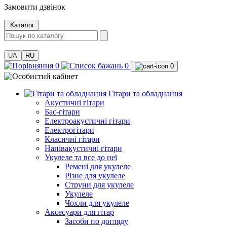
Замовити дзвінок
Каталог
UA
RU
0
0
0
Гітари та обладнання
Акустичні гітари
Бас-гітари
Електроакустичні гітари
Електрогітари
Класичні гітари
Напівакустичні гітари
Укулеле та все до неї
Ремені для укулеле
Різне для укулеле
Струни для укулеле
Укулеле
Чохли для укулеле
Аксесуари для гітар
Засоби по догляду