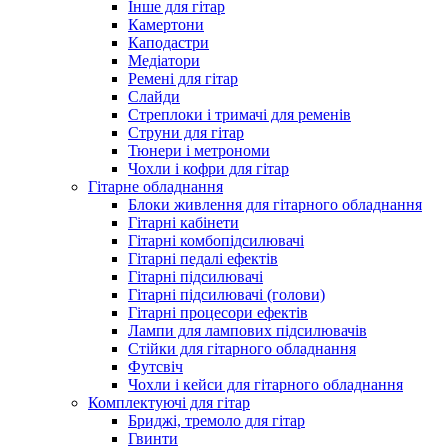
Інше для гітар
Камертони
Каподастри
Медіатори
Ремені для гітар
Слайди
Стреплоки і тримачі для ременів
Струни для гітар
Тюнери і метрономи
Чохли і кофри для гітар
Гітарне обладнання
Блоки живлення для гітарного обладнання
Гітарні кабінети
Гітарні комбопідсилювачі
Гітарні педалі ефектів
Гітарні підсилювачі
Гітарні підсилювачі (голови)
Гітарні процесори ефектів
Лампи для лампових підсилювачів
Стійки для гітарного обладнання
Футсвіч
Чохли і кейси для гітарного обладнання
Комплектуючі для гітар
Бриджі, тремоло для гітар
Гвинти