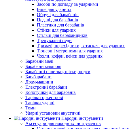
Засоби по догляду за ударними
Інше для ударних
Обручі для барабанів
Педалі для барабанів
Пластики для барабанів
Стійки для ударних
Стільці для барабанщиків
Тренувальні педи
Тримачі, перехідники, затискачі для ударних
Тюнери і метрономи для ударних
Чохли, кофри, кейси для ударних
Барабани малі
Барабани маршові
Барабанні палички, щітки, родси
Бас-барабани
Драм-машини
Електронні барабани
Колотушки для барабанів
Тарілки оркестрові
Тарілки ударні
Томи
Ударні установки акустичні
Народні інструменти
Аксесуари для народних інструментів
Струни, ключі, каподастри для народних інст