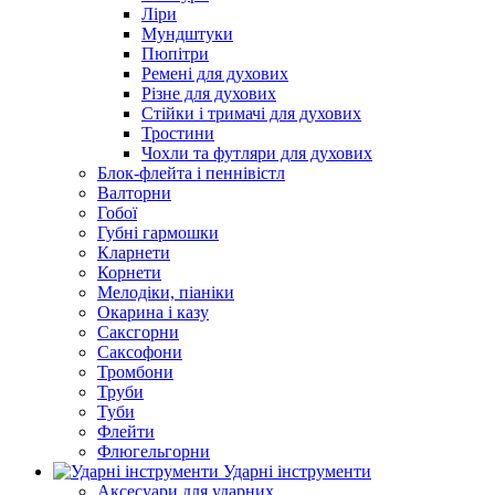
Ліри
Мундштуки
Пюпітри
Ремені для духових
Різне для духових
Стійки і тримачі для духових
Тростини
Чохли та футляри для духових
Блок-флейта і пеннівістл
Валторни
Гобої
Губні гармошки
Кларнети
Корнети
Мелодіки, піаніки
Окарина і казу
Саксгорни
Саксофони
Тромбони
Труби
Туби
Флейти
Флюгельгорни
Ударні інструменти
Аксесуари для ударних