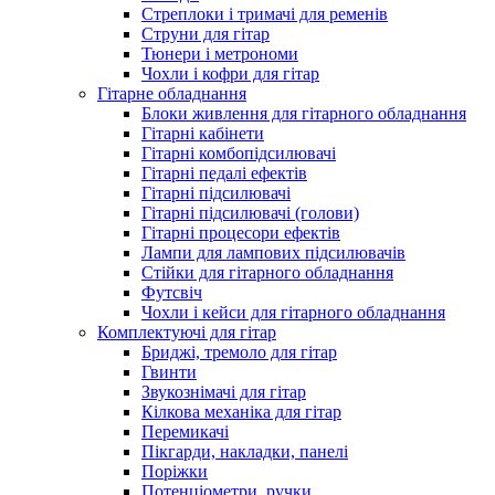
Стреплоки і тримачі для ременів
Струни для гітар
Тюнери і метрономи
Чохли і кофри для гітар
Гітарне обладнання
Блоки живлення для гітарного обладнання
Гітарні кабінети
Гітарні комбопідсилювачі
Гітарні педалі ефектів
Гітарні підсилювачі
Гітарні підсилювачі (голови)
Гітарні процесори ефектів
Лампи для лампових підсилювачів
Стійки для гітарного обладнання
Футсвіч
Чохли і кейси для гітарного обладнання
Комплектуючі для гітар
Бриджі, тремоло для гітар
Гвинти
Звукознімачі для гітар
Кілкова механіка для гітар
Перемикачі
Пікгарди, накладки, панелі
Поріжки
Потенціометри, ручки