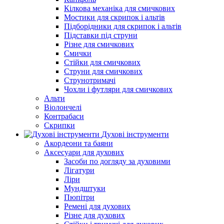
Кілкова механіка для смичкових
Мостики для скрипок і альтів
Підборiдники для скрипок і альтів
Підставки під струни
Різне для смичкових
Смички
Стійки для смичкових
Струни для смичкових
Струнотримачі
Чохли і футляри для смичкових
Альти
Віолончелі
Контрабаси
Скрипки
Духові інструменти
Акордеони та баяни
Аксесуари для духових
Засоби по догляду за духовими
Лігатури
Ліри
Мундштуки
Пюпітри
Ремені для духових
Різне для духових