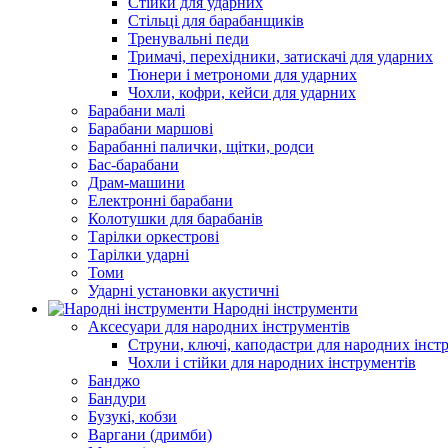
Стійки для ударних
Стільці для барабанщиків
Тренувальні педи
Тримачі, перехідники, затискачі для ударних
Тюнери і метрономи для ударних
Чохли, кофри, кейси для ударних
Барабани малі
Барабани маршові
Барабанні палички, щітки, родси
Бас-барабани
Драм-машини
Електронні барабани
Колотушки для барабанів
Тарілки оркестрові
Тарілки ударні
Томи
Ударні установки акустичні
Народні інструменти
Аксесуари для народних інструментів
Струни, ключі, каподастри для народних інст
Чохли і стійки для народних інструментів
Банджо
Бандури
Бузукі, кобзи
Варгани (дримби)