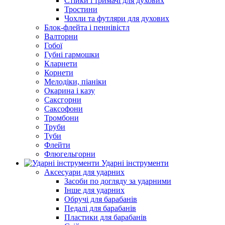
Стійки і тримачі для духових
Тростини
Чохли та футляри для духових
Блок-флейта і пеннівістл
Валторни
Гобої
Губні гармошки
Кларнети
Корнети
Мелодіки, піаніки
Окарина і казу
Саксгорни
Саксофони
Тромбони
Труби
Туби
Флейти
Флюгельгорни
Ударні інструменти
Аксесуари для ударних
Засоби по догляду за ударними
Інше для ударних
Обручі для барабанів
Педалі для барабанів
Пластики для барабанів