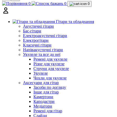
0
0
0
Гітари та обладнання
Акустичні гітари
Бас-гітари
Електроакустичні гітари
Електрогітари
Класичні гітари
Напівакустичні гітари
Укулеле та все до неї
Ремені для укулеле
Різне для укулеле
Струни для укулеле
Укулеле
Чохли для укулеле
Аксесуари для гітар
Засоби по догляду
Інше для гітар
Камертони
Каподастри
Медіатори
Ремені для гітар
Слайди