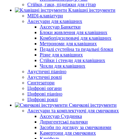
Стійки, гаки, підніжки для гітар
Клавішні інструменти
MIDI-клавіатури
Аксесуари для клавішних
Аксесуар Банкетки
Блоки живлення для клавішних
Комбопідсилювачі для клавішних
Метрономи для клавішних
Педалі сустейна та педальні блоки
Різне для клавішних
Стійки і стенди для клавішних
Чохли для клавішних
Акустичні піаніно
Акустичні роялі
Синтезатори
Цифрові органи
Цифрові піаніно
Цифрові роялі
Смичкові інструменти
Аксесуари та комплектуючі для смичкових
Аксесуар Сурдинка
Диригентські палички
Засоби по догляду за смичковими
Камертони для смичкових
Каніфоль