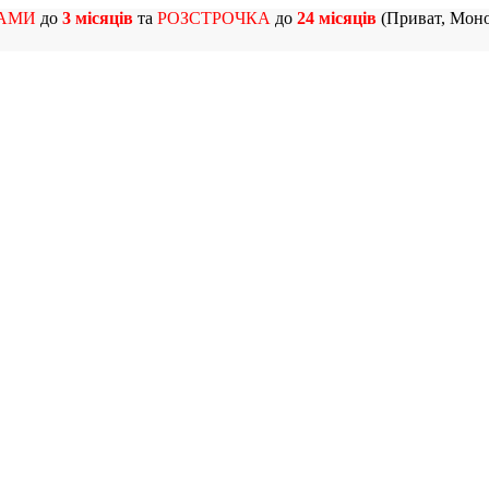
АМИ
до
3 місяців
та
РОЗСТРОЧКА
до
24 місяців
(Приват, Моно