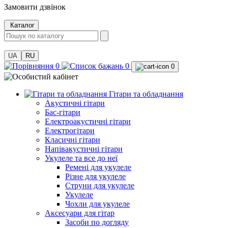
Замовити дзвінок
Каталог
UA
RU
0
0
0
Гітари та обладнання
Акустичні гітари
Бас-гітари
Електроакустичні гітари
Електрогітари
Класичні гітари
Напівакустичні гітари
Укулеле та все до неї
Ремені для укулеле
Різне для укулеле
Струни для укулеле
Укулеле
Чохли для укулеле
Аксесуари для гітар
Засоби по догляду