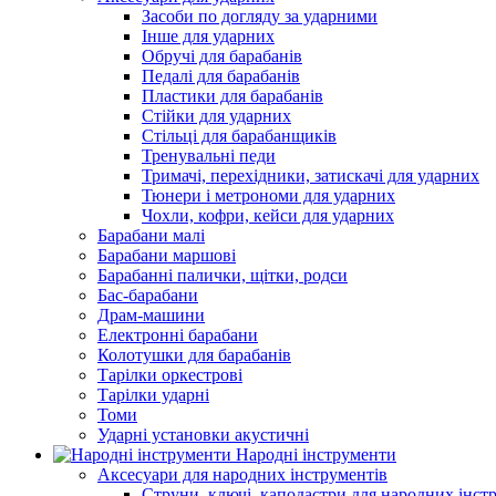
Засоби по догляду за ударними
Інше для ударних
Обручі для барабанів
Педалі для барабанів
Пластики для барабанів
Стійки для ударних
Стільці для барабанщиків
Тренувальні педи
Тримачі, перехідники, затискачі для ударних
Тюнери і метрономи для ударних
Чохли, кофри, кейси для ударних
Барабани малі
Барабани маршові
Барабанні палички, щітки, родси
Бас-барабани
Драм-машини
Електронні барабани
Колотушки для барабанів
Тарілки оркестрові
Тарілки ударні
Томи
Ударні установки акустичні
Народні інструменти
Аксесуари для народних інструментів
Струни, ключі, каподастри для народних інст