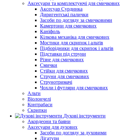
Аксесуари та комплектуючі для смичкових
Аксесуар Сурдинка
Диригентські палички
Засоби по догляду за смичковими
Камертони для смичкових
Каніфоль
Кілкова механіка для смичкових
Мостики для скрипок і альтів
Підборiдники для скрипок і альтів
Підставки під струни
Різне для смичкових
Смички
Стійки для смичкових
Струни для смичкових
Струнотримачі
Чохли і футляри для смичкових
Альти
Віолончелі
Контрабаси
Скрипки
Духові інструменти
Акордеони та баяни
Аксесуари для духових
Засоби по догляду за духовими
Лігатури