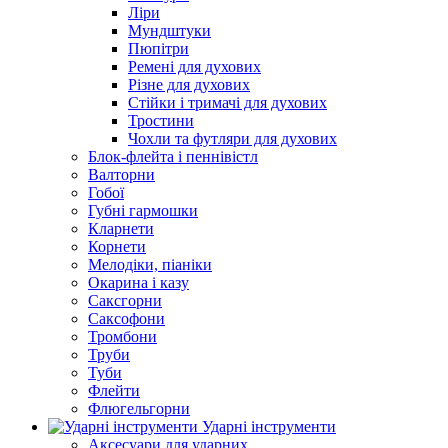
Ліри
Мундштуки
Пюпітри
Ремені для духових
Різне для духових
Стійки і тримачі для духових
Тростини
Чохли та футляри для духових
Блок-флейта і пеннівістл
Валторни
Гобої
Губні гармошки
Кларнети
Корнети
Мелодіки, піаніки
Окарина і казу
Саксгорни
Саксофони
Тромбони
Труби
Туби
Флейти
Флюгельгорни
Ударні інструменти
Аксесуари для ударних