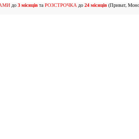
АМИ
до
3 місяців
та
РОЗСТРОЧКА
до
24 місяців
(Приват, Моно