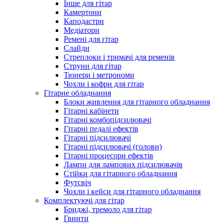
Інше для гітар
Камертони
Каподастри
Медіатори
Ремені для гітар
Слайди
Стреплоки і тримачі для ременів
Струни для гітар
Тюнери і метрономи
Чохли і кофри для гітар
Гітарне обладнання
Блоки живлення для гітарного обладнання
Гітарні кабінети
Гітарні комбопідсилювачі
Гітарні педалі ефектів
Гітарні підсилювачі
Гітарні підсилювачі (голови)
Гітарні процесори ефектів
Лампи для лампових підсилювачів
Стійки для гітарного обладнання
Футсвіч
Чохли і кейси для гітарного обладнання
Комплектуючі для гітар
Бриджі, тремоло для гітар
Гвинти