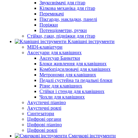
Звукознімачі для гітар
Кілкова механіка для гітар
Перемикачі
Пікгарди, накладки, панелі
Поріжки
Потенціометри, ручки
Стійки, гаки, підніжки для гітар
Клавішні інструменти
MIDI-клавіатури
Аксесуари для клавішних
Аксесуар Банкетки
Блоки живлення для клавішних
Комбопідсилювачі для клавішних
Метрономи для клавішних
Педалі сустейна та педальні блоки
Різне для клавішних
Стійки і стенди для клавішних
Чохли для клавішних
Акустичні піаніно
Акустичні роялі
Синтезатори
Цифрові органи
Цифрові піаніно
Цифрові роялі
Смичкові інструменти