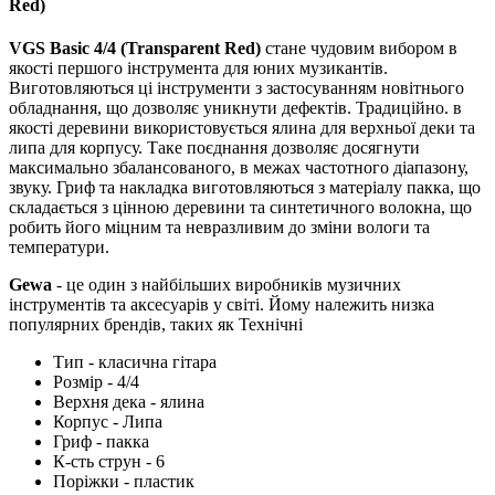
Red)
VGS Basic 4/4 (Transparent Red)
стане чудовим вибором в
якості першого інструмента для юних музикантів.
Виготовляються ці інструменти з застосуванням новітнього
обладнання, що дозволяє уникнути дефектів. Традиційно. в
якості деревини використовується ялина для верхньої деки та
липа для корпусу. Таке поєднання дозволяє досягнути
максимально збалансованого, в межах частотного діапазону,
звуку. Гриф та накладка виготовляються з матеріалу пакка, що
складається з цінною деревини та синтетичного волокна, що
робить його міцним та невразливим до зміни вологи та
температури.
Gewa
- це один з найбільших виробників музичних
інструментів та аксесуарів у світі. Йому належить низка
популярних брендів, таких як
Технічні
Тип - класична гітара
Розмір - 4/4
Верхня дека - ялина
Корпус - Липа
Гриф - пакка
К-сть струн - 6
Поріжки - пластик