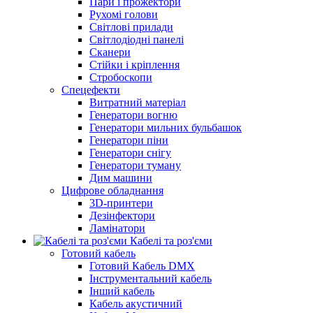
Пари і прожектори
Рухомі голови
Світлові прилади
Світлодіодні панелі
Сканери
Стійки і кріплення
Стробоскопи
Спецефекти
Витратний матеріал
Генератори вогню
Генератори мильних бульбашок
Генератори піни
Генератори снігу
Генератори туману
Дим машини
Цифрове обладнання
3D-принтери
Дезінфектори
Ламінатори
Кабелі та роз'єми
Готовий кабель
Готовий Кабель DMX
Інструментальний кабель
Інший кабель
Кабель акустичний