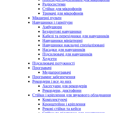
Радіосистеми
Стійки для мікрофонів
Тримачі для мікрофонів
Мікшерні пульти
Навушники і гарнітури
Амбушюри
Бездротові навушники
Кабелі та перехідники для навушників
Навушники мініатюрні
Навушники накладні спеціалізовані
Насадки для навушників
Підсилювачі для навушників
Хедсети
Підсилювачі потужності
Програвачі
Медіапрогравачі
Програмне забезпечення
Рекордери і все до них
Аксесуари для рекордерів
Рекордери, диктофони
Стійки і кріплення для звукового обладнання
Комплектуючі
Кронштейни і кріплення
Рекові стійки та кейси