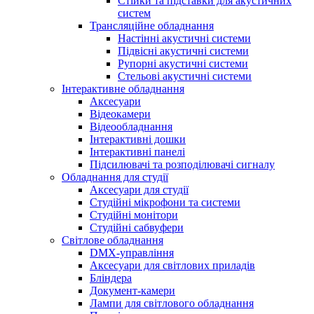
Стійки та підставки для акустичних
систем
Трансляційне обладнання
Настінні акустичні системи
Підвісні акустичні системи
Рупорні акустичні системи
Стельові акустичні системи
Інтерактивне обладнання
Аксесуари
Відеокамери
Відеообладнання
Інтерактивні дошки
Інтерактивні панелі
Підсилювачі та розподілювачі сигналу
Обладнання для студії
Аксесуари для студії
Студійні мікрофони та системи
Студійні монітори
Студійні сабвуфери
Світлове обладнання
DMX-управління
Аксесуари для світлових приладів
Бліндера
Документ-камери
Лампи для світлового обладнання