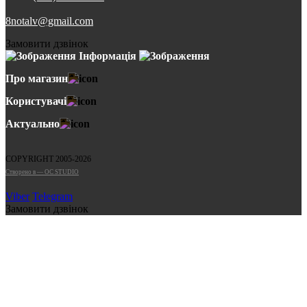
8notalv@gmail.com
Замовити дзвінок
Інформація
Про магазин
Користувачі
Актуально
COPYRIGHT 2005-2026
Cтворено в — OC STUDIO
Viber
Telegram
Замовити дзвінок