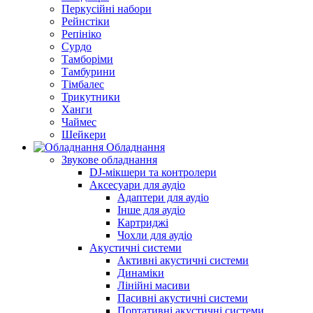
Перкусійні набори
Рейнстіки
Репініко
Сурдо
Тамборіми
Тамбурини
Тімбалес
Трикутники
Ханги
Чаймес
Шейкери
Обладнання
Звукове обладнання
DJ-мікшери та контролери
Аксесуари для аудіо
Адаптери для аудіо
Інше для аудіо
Картриджі
Чохли для аудіо
Акустичні системи
Активні акустичні системи
Динаміки
Лінійні масиви
Пасивні акустичні системи
Портативні акустичні системи