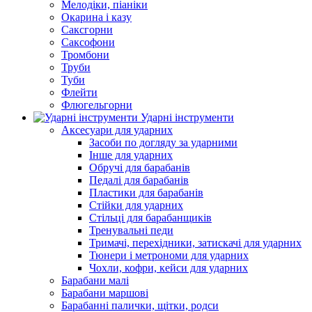
Мелодіки, піаніки
Окарина і казу
Саксгорни
Саксофони
Тромбони
Труби
Туби
Флейти
Флюгельгорни
Ударні інструменти
Аксесуари для ударних
Засоби по догляду за ударними
Інше для ударних
Обручі для барабанів
Педалі для барабанів
Пластики для барабанів
Стійки для ударних
Стільці для барабанщиків
Тренувальні педи
Тримачі, перехідники, затискачі для ударних
Тюнери і метрономи для ударних
Чохли, кофри, кейси для ударних
Барабани малі
Барабани маршові
Барабанні палички, щітки, родси