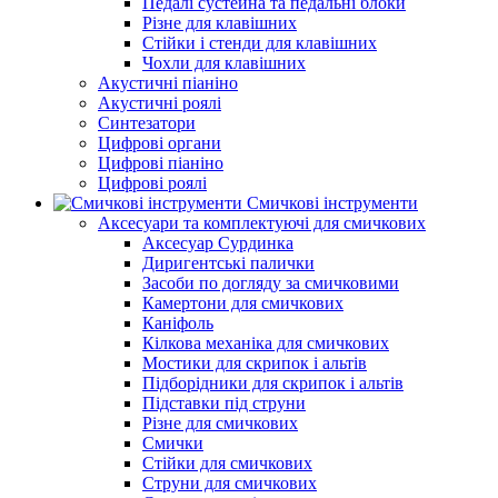
Педалі сустейна та педальні блоки
Різне для клавішних
Стійки і стенди для клавішних
Чохли для клавішних
Акустичні піаніно
Акустичні роялі
Синтезатори
Цифрові органи
Цифрові піаніно
Цифрові роялі
Смичкові інструменти
Аксесуари та комплектуючі для смичкових
Аксесуар Сурдинка
Диригентські палички
Засоби по догляду за смичковими
Камертони для смичкових
Каніфоль
Кілкова механіка для смичкових
Мостики для скрипок і альтів
Підборiдники для скрипок і альтів
Підставки під струни
Різне для смичкових
Смички
Стійки для смичкових
Струни для смичкових