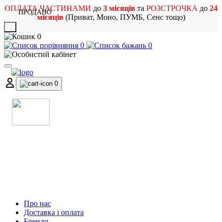
ОПЛАТА ЧАСТИНАМИ
до
3 місяців
та
РОЗСТРОЧКА
до
24
ПРОДАНО
місяців
(Приват, Моно, ПУМБ, Сенс тощо)
X
0
0
0
0
МАГАЗИН
МУЗИЧНИХ ІНСТРУМЕНТІВ
ТА РОК АТРИБУТИКИ
Про нас
Доставка і оплата
Бренди