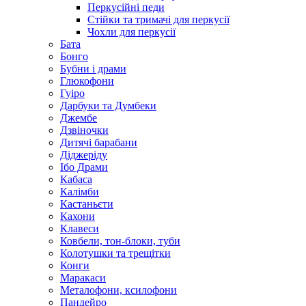
Перкусійні педи
Стійки та тримачі для перкусії
Чохли для перкусії
Бата
Бонго
Бубни і драми
Глюкофони
Гуіро
Дарбуки та Думбеки
Джембе
Дзвіночки
Дитячі барабани
Діджеріду
Ібо Драми
Кабаса
Калімби
Кастаньєти
Кахони
Клавеси
Ковбели, тон-блоки, туби
Колотушки та трещітки
Конги
Маракаси
Металофони, ксилофони
Пандейро