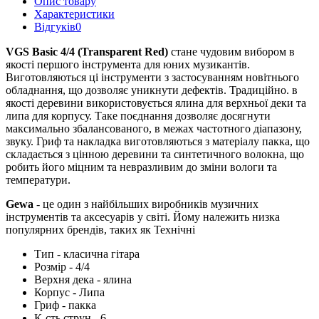
Опис товару
Характеристики
Відгуків
0
VGS Basic 4/4 (Transparent Red)
стане чудовим вибором в
якості першого інструмента для юних музикантів.
Виготовляються ці інструменти з застосуванням новітнього
обладнання, що дозволяє уникнути дефектів. Традиційно. в
якості деревини використовується ялина для верхньої деки та
липа для корпусу. Таке поєднання дозволяє досягнути
максимально збалансованого, в межах частотного діапазону,
звуку. Гриф та накладка виготовляються з матеріалу пакка, що
складається з цінною деревини та синтетичного волокна, що
робить його міцним та невразливим до зміни вологи та
температури.
Gewa
- це один з найбільших виробників музичних
інструментів та аксесуарів у світі. Йому належить низка
популярних брендів, таких як
Технічні
Тип - класична гітара
Розмір - 4/4
Верхня дека - ялина
Корпус - Липа
Гриф - пакка
К-сть струн - 6