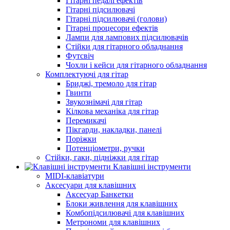
Гітарні педалі ефектів
Гітарні підсилювачі
Гітарні підсилювачі (голови)
Гітарні процесори ефектів
Лампи для лампових підсилювачів
Стійки для гітарного обладнання
Футсвіч
Чохли і кейси для гітарного обладнання
Комплектуючі для гітар
Бриджі, тремоло для гітар
Гвинти
Звукознімачі для гітар
Кілкова механіка для гітар
Перемикачі
Пікгарди, накладки, панелі
Поріжки
Потенціометри, ручки
Стійки, гаки, підніжки для гітар
Клавішні інструменти
MIDI-клавіатури
Аксесуари для клавішних
Аксесуар Банкетки
Блоки живлення для клавішних
Комбопідсилювачі для клавішних
Метрономи для клавішних