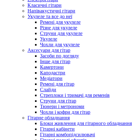
Класичні гітари
Напівакустичні гітари
Укулеле та все до неї
Ремені для укулеле
Різне для укулеле
Струни для укулеле
Укулеле
Чохли для укулеле
Аксесуари для гітар
Засоби по догляду
Інше для гітар
Камертони
Каподастри
Медіатори
Ремені для гітар
Слайди
Стреплоки і тримачі для ременів
Струни для гітар
Тюнери і метрономи
Чохли і кофри для гітар
Гітарне обладнання
Блоки живлення для гітарного обладнання
Гітарні кабінети
Гітарні комбопідсилювачі