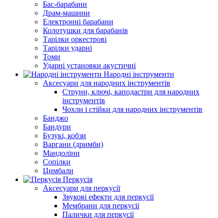
Бас-барабани
Драм-машини
Електронні барабани
Колотушки для барабанів
Тарілки оркестрові
Тарілки ударні
Томи
Ударні установки акустичні
Народні інструменти
Аксесуари для народних інструментів
Струни, ключі, каподастри для народних
інструментів
Чохли і стійки для народних інструментів
Банджо
Бандури
Бузукі, кобзи
Варгани (дримби)
Мандоліни
Сопілки
Цимбали
Перкусія
Аксесуари для перкусії
Звукові ефекти для перкусії
Мембрани для перкусії
Палички для перкусії