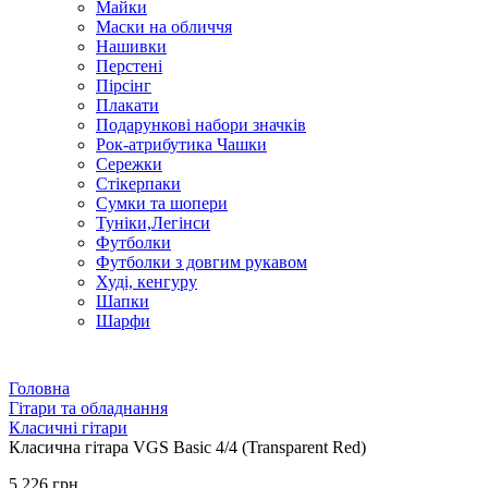
Майки
Маски на обличчя
Нашивки
Перстені
Пірсінг
Плакати
Подарункові набори значків
Рок-атрибутика Чашки
Сережки
Стікерпаки
Сумки та шопери
Туніки,Легінси
Футболки
Футболки з довгим рукавом
Худі, кенгуру
Шапки
Шарфи
Головна
Гітари та обладнання
Класичні гітари
Класична гітара VGS Basic 4/4 (Transparent Red)
5 226 грн