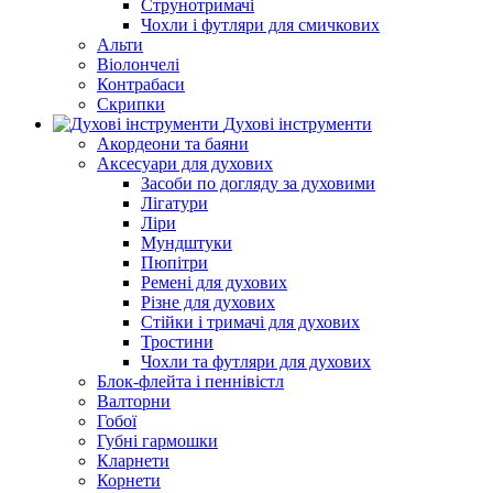
Струнотримачі
Чохли і футляри для смичкових
Альти
Віолончелі
Контрабаси
Скрипки
Духові інструменти
Акордеони та баяни
Аксесуари для духових
Засоби по догляду за духовими
Лігатури
Ліри
Мундштуки
Пюпітри
Ремені для духових
Різне для духових
Стійки і тримачі для духових
Тростини
Чохли та футляри для духових
Блок-флейта і пеннівістл
Валторни
Гобої
Губні гармошки
Кларнети
Корнети