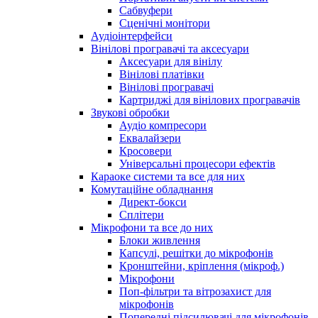
Сабвуфери
Сценічні монітори
Аудіоінтерфейси
Вінілові програвачі та аксесуари
Аксесуари для вінілу
Вінілові платівки
Вінілові програвачі
Картриджі для вінілових програвачів
Звукові обробки
Аудіо компресори
Еквалайзери
Кросовери
Універсальні процесори ефектів
Караоке системи та все для них
Комутаційне обладнання
Директ-бокси
Сплітери
Мікрофони та все до них
Блоки живлення
Капсулі, решітки до мікрофонів
Кронштейни, кріплення (мікроф.)
Мікрофони
Поп-фільтри та вітрозахист для
мікрофонів
Попередні підсилювачі для мікрофонів