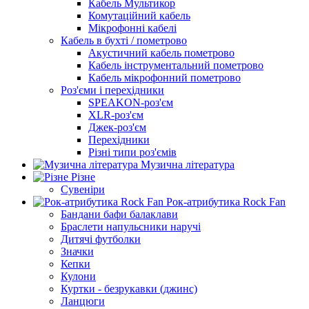
Кабель Мультикор
Комутаційний кабель
Мікрофонні кабелі
Кабель в бухті / пометрово
Акустичний кабель пометрово
Кабель інструментальний пометрово
Кабель мікрофонний пометрово
Роз'єми і перехідники
SPEAKON-роз'єм
XLR-роз'єм
Джек-роз'єм
Перехідники
Різні типи роз'ємів
Музична література
Різне
Сувеніри
Рок-атрибутика Rock Fan
Бандани бафи балаклави
Браслети напульсники наручі
Дитячі футболки
Значки
Кепки
Кулони
Куртки - безрукавки (джинс)
Ланцюги