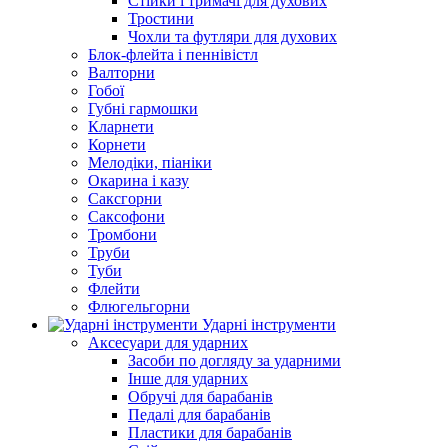
Стійки і тримачі для духових
Тростини
Чохли та футляри для духових
Блок-флейта і пеннівістл
Валторни
Гобої
Губні гармошки
Кларнети
Корнети
Мелодіки, піаніки
Окарина і казу
Саксгорни
Саксофони
Тромбони
Труби
Туби
Флейти
Флюгельгорни
Ударні інструменти
Аксесуари для ударних
Засоби по догляду за ударними
Інше для ударних
Обручі для барабанів
Педалі для барабанів
Пластики для барабанів