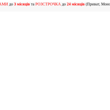
АМИ
до
3 місяців
та
РОЗСТРОЧКА
до
24 місяців
(Приват, Моно