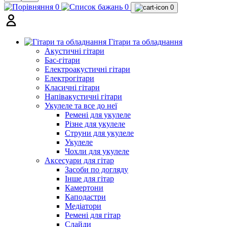
0
0
0
Гітари та обладнання
Акустичні гітари
Бас-гітари
Електроакустичні гітари
Електрогітари
Класичні гітари
Напівакустичні гітари
Укулеле та все до неї
Ремені для укулеле
Різне для укулеле
Струни для укулеле
Укулеле
Чохли для укулеле
Аксесуари для гітар
Засоби по догляду
Інше для гітар
Камертони
Каподастри
Медіатори
Ремені для гітар
Слайди