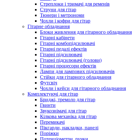
Стреплоки і тримачі для ременів
Струни для гітар
Тюнери і метрономи
Чохли і кофри для гітар
Гітарне обладнання
Блоки живлення для гітарного обладнання
Гітарні кабінети
Гітарні комбопідсилювачі
Гітарні педалі ефектів
Гітарні підсилювачі
Гітарні підсилювачі (голови)
Гітарні процесори ефектів
Лампи для лампових підсилювачів
Стійки для гітарного обладнання
Футсвіч
Чохли і кейси для гітарного обладнання
Комплектуючі для гітар
Бриджі, тремоло для гітар
Гвинти
Звукознімачі для гітар
Кілкова механіка для гітар
Перемикачі
Пікгарди, накладки, панелі
Поріжки
Потенціометри, ручки