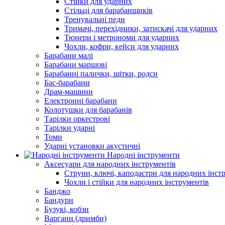
Стійки для ударних
Стільці для барабанщиків
Тренувальні педи
Тримачі, перехідники, затискачі для ударних
Тюнери і метрономи для ударних
Чохли, кофри, кейси для ударних
Барабани малі
Барабани маршові
Барабанні палички, щітки, родси
Бас-барабани
Драм-машини
Електронні барабани
Колотушки для барабанів
Тарілки оркестрові
Тарілки ударні
Томи
Ударні установки акустичні
Народні інструменти
Аксесуари для народних інструментів
Струни, ключі, каподастри для народних інст
Чохли і стійки для народних інструментів
Банджо
Бандури
Бузукі, кобзи
Варгани (дримби)