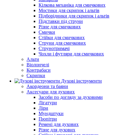
Кілкова механіка для смичкових
Мостики для скрипок і альтів
Підборiдники для скрипок і альтів
Підставки під струни
Різне для смичкових
Смички
Стійки для смичкових
Струни для смичкових
Струнотримачі
Чохли і футляри для смичкових
Альти
Віолончелі
Контрабаси
Скрипки
Духові інструменти
Акордеони та баяни
Аксесуари для духових
Засоби по догляду за духовими
Лігатури
Ліри
Мундштуки
Пюпітри
Ремені для духових
Різне для духових