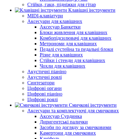
Стійки, гаки, підніжки для гітар
Клавішні інструменти
MIDI-клавіатури
Аксесуари для клавішних
Аксесуар Банкетки
Блоки живлення для клавішних
Комбопідсилювачі для клавішних
Метрономи для клавішних
Педалі сустейна та педальні блоки
Різне для клавішних
Стійки і стенди для клавішних
Чохли для клавішних
Акустичні піаніно
Акустичні роялі
Синтезатори
Цифрові органи
Цифрові піаніно
Цифрові роялі
Смичкові інструменти
Аксесуари та комплектуючі для смичкових
Аксесуар Сурдинка
Диригентські палички
Засоби по догляду за смичковими
Камертони для смичкових
Каніфоль