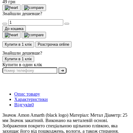
49 грн
Знайшли дешевше?
До кошика
Купити в 1 клік
Розстрочка online
Знайшли дешевше?
Купити в 1 клік
Купити в один клік
➔
Опис товару
Характеристики
Відгуків
0
Значок Amon Amarth (black logo) Матеріал: Метал Діаметр: 25
мм Значок закатний. Виконано на металевій основі.
Зображення покрито спеціальною щільною плівкою, яка
захищає його від пошкоджень, вологи, а також стирання.