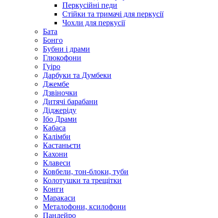
Перкусійні педи
Стійки та тримачі для перкусії
Чохли для перкусії
Бата
Бонго
Бубни і драми
Глюкофони
Гуіро
Дарбуки та Думбеки
Джембе
Дзвіночки
Дитячі барабани
Діджеріду
Ібо Драми
Кабаса
Калімби
Кастаньєти
Кахони
Клавеси
Ковбели, тон-блоки, туби
Колотушки та трещітки
Конги
Маракаси
Металофони, ксилофони
Пандейро