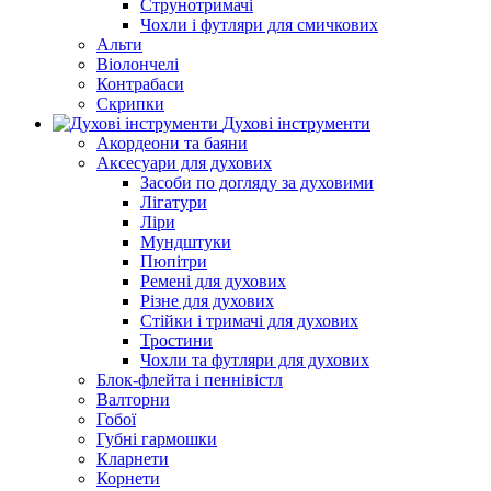
Струнотримачі
Чохли і футляри для смичкових
Альти
Віолончелі
Контрабаси
Скрипки
Духові інструменти
Акордеони та баяни
Аксесуари для духових
Засоби по догляду за духовими
Лігатури
Ліри
Мундштуки
Пюпітри
Ремені для духових
Різне для духових
Стійки і тримачі для духових
Тростини
Чохли та футляри для духових
Блок-флейта і пеннівістл
Валторни
Гобої
Губні гармошки
Кларнети
Корнети