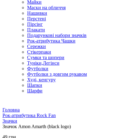
Майки
Маски на обличчя
Нашивки
Перстені
Пірсінг
Плакати
Подарункові набори значків
Рок-атрибутика Чашки
Сережки
Стікерпаки
Сумки та шопери
Туніки,Легінси
Футболки
Футболки з довгим рукавом
Худі, кенгуру
Шапки
Шарфи
Головна
Рок-атрибутика Rock Fan
Значки
Значок Amon Amarth (black logo)
49 грн