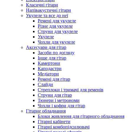
Класичні гітари
Напівакустичні гітари
Укулеле та все до неї
Ремені для укулеле
Різне для укулеле
Струни для укулеле
Укулеле
Чохли для укулеле
Аксесуари для гітар
Засоби по догляду
Інше для гітар
Камертони
Каподастри
Медіатори
Ремені для гітар
Слайди
Стреплоки і тримачі для ременів
Струни для гітар
Тюнери і метрономи
Чохли і кофри для гітар
Гітарне обладнання
Блоки живлення для гітарного обладнання
Гітарні кабінети
Гітарні комбопідсилювачі