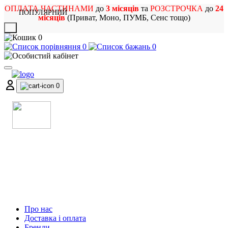
ОПЛАТА ЧАСТИНАМИ
до
3 місяців
та
РОЗСТРОЧКА
до
24
ПОПУЛЯРНИЙ
місяців
(Приват, Моно, ПУМБ, Сенс тощо)
X
0
0
0
0
МАГАЗИН
МУЗИЧНИХ ІНСТРУМЕНТІВ
ТА РОК АТРИБУТИКИ
Про нас
Доставка і оплата
Бренди