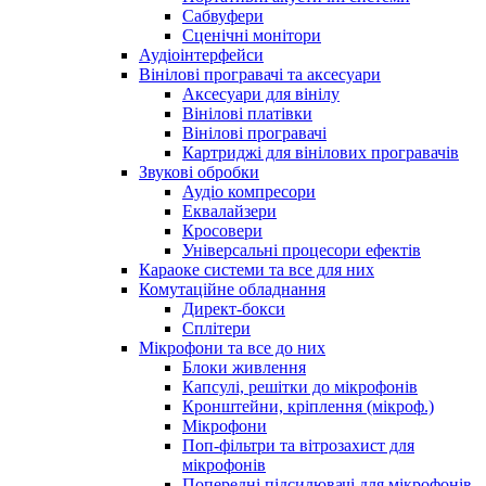
Сабвуфери
Сценічні монітори
Аудіоінтерфейси
Вінілові програвачі та аксесуари
Аксесуари для вінілу
Вінілові платівки
Вінілові програвачі
Картриджі для вінілових програвачів
Звукові обробки
Аудіо компресори
Еквалайзери
Кросовери
Універсальні процесори ефектів
Караоке системи та все для них
Комутаційне обладнання
Директ-бокси
Сплітери
Мікрофони та все до них
Блоки живлення
Капсулі, решітки до мікрофонів
Кронштейни, кріплення (мікроф.)
Мікрофони
Поп-фільтри та вітрозахист для
мікрофонів
Попередні підсилювачі для мікрофонів