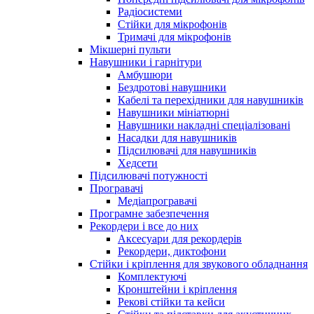
Радіосистеми
Стійки для мікрофонів
Тримачі для мікрофонів
Мікшерні пульти
Навушники і гарнітури
Амбушюри
Бездротові навушники
Кабелі та перехідники для навушників
Навушники мініатюрні
Навушники накладні спеціалізовані
Насадки для навушників
Підсилювачі для навушників
Хедсети
Підсилювачі потужності
Програвачі
Медіапрогравачі
Програмне забезпечення
Рекордери і все до них
Аксесуари для рекордерів
Рекордери, диктофони
Стійки і кріплення для звукового обладнання
Комплектуючі
Кронштейни і кріплення
Рекові стійки та кейси