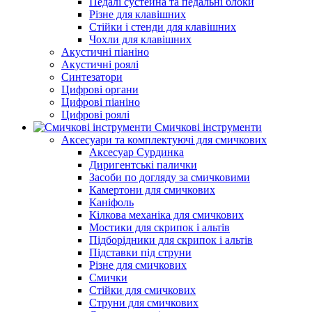
Педалі сустейна та педальні блоки
Різне для клавішних
Стійки і стенди для клавішних
Чохли для клавішних
Акустичні піаніно
Акустичні роялі
Синтезатори
Цифрові органи
Цифрові піаніно
Цифрові роялі
Смичкові інструменти
Аксесуари та комплектуючі для смичкових
Аксесуар Сурдинка
Диригентські палички
Засоби по догляду за смичковими
Камертони для смичкових
Каніфоль
Кілкова механіка для смичкових
Мостики для скрипок і альтів
Підборiдники для скрипок і альтів
Підставки під струни
Різне для смичкових
Смички
Стійки для смичкових
Струни для смичкових