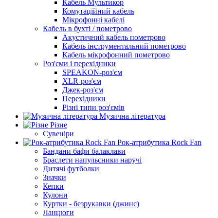
Кабель Мультикор
Комутаційний кабель
Мікрофонні кабелі
Кабель в бухті / пометрово
Акустичний кабель пометрово
Кабель інструментальний пометрово
Кабель мікрофонний пометрово
Роз'єми і перехідники
SPEAKON-роз'єм
XLR-роз'єм
Джек-роз'єм
Перехідники
Різні типи роз'ємів
Музична література
Різне
Сувеніри
Рок-атрибутика Rock Fan
Бандани бафи балаклави
Браслети напульсники наручі
Дитячі футболки
Значки
Кепки
Кулони
Куртки - безрукавки (джинс)
Ланцюги