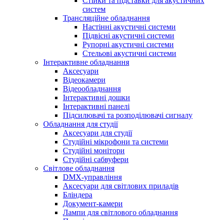
Стійки та підставки для акустичних
систем
Трансляційне обладнання
Настінні акустичні системи
Підвісні акустичні системи
Рупорні акустичні системи
Стельові акустичні системи
Інтерактивне обладнання
Аксесуари
Відеокамери
Відеообладнання
Інтерактивні дошки
Інтерактивні панелі
Підсилювачі та розподілювачі сигналу
Обладнання для студії
Аксесуари для студії
Студійні мікрофони та системи
Студійні монітори
Студійні сабвуфери
Світлове обладнання
DMX-управління
Аксесуари для світлових приладів
Бліндера
Документ-камери
Лампи для світлового обладнання