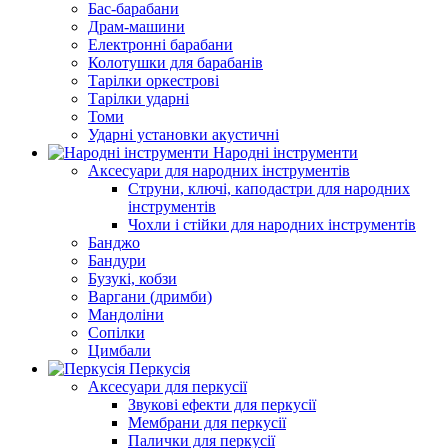
Бас-барабани
Драм-машини
Електронні барабани
Колотушки для барабанів
Тарілки оркестрові
Тарілки ударні
Томи
Ударні установки акустичні
Народні інструменти
Аксесуари для народних інструментів
Струни, ключі, каподастри для народних
інструментів
Чохли і стійки для народних інструментів
Банджо
Бандури
Бузукі, кобзи
Варгани (дримби)
Мандоліни
Сопілки
Цимбали
Перкусія
Аксесуари для перкусії
Звукові ефекти для перкусії
Мембрани для перкусії
Палички для перкусії