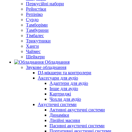
Перкусійні набори
Рейнстіки
Репініко
Сурдо
Тамборіми
Тамбурини
Тімбалес
Трикутники
Ханги
Чаймес
Шейкери
Обладнання
Звукове обладнання
DJ-мікшери та контролери
Аксесуари для аудіо
Адаптери для аудіо
Інше для аудіо
Картриджі
Чохли для аудіо
Акустичні системи
Активні акустичні системи
Динаміки
Лінійні масиви
Пасивні акустичні системи
Портативні акустичні системи