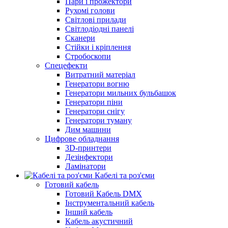
Пари і прожектори
Рухомі голови
Світлові прилади
Світлодіодні панелі
Сканери
Стійки і кріплення
Стробоскопи
Спецефекти
Витратний матеріал
Генератори вогню
Генератори мильних бульбашок
Генератори піни
Генератори снігу
Генератори туману
Дим машини
Цифрове обладнання
3D-принтери
Дезінфектори
Ламінатори
Кабелі та роз'єми
Готовий кабель
Готовий Кабель DMX
Інструментальний кабель
Інший кабель
Кабель акустичний