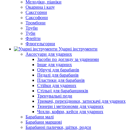
Мелодіки, піаніки
Окарина і казу
Саксгорни
Саксофони
Тромбони
Труби
Туби
Флейти
Флюгельгорни
Ударні інструменти
Аксесуари для ударних
Засоби по догляду за ударними
Інше для ударних
Обручі для барабанів
Педалі для барабанів
Пластики для барабанів
Стійки для ударних
Стільці для барабанщиків
Тренувальні педи
Тримачі, перехідники, затискачі для ударних
Тюнери і метрономи для ударних
Чохли, кофри, кейси для ударних
Барабани малі
Барабани маршові
Барабанні палички, щітки, родси