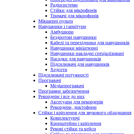
Радіосистеми
Стійки для мікрофонів
Тримачі для мікрофонів
Мікшерні пульти
Навушники і гарнітури
Амбушюри
Бездротові навушники
Кабелі та перехідники для навушників
Навушники мініатюрні
Навушники накладні спеціалізовані
Насадки для навушників
Підсилювачі для навушників
Хедсети
Підсилювачі потужності
Програвачі
Медіапрогравачі
Програмне забезпечення
Рекордери і все до них
Аксесуари для рекордерів
Рекордери, диктофони
Стійки і кріплення для звукового обладнання
Комплектуючі
Кронштейни і кріплення
Рекові стійки та кейси