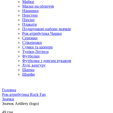
Майки
Маски на обличчя
Нашивки
Перстені
Пірсінг
Плакати
Подарункові набори значків
Рок-атрибутика Чашки
Сережки
Стікерпаки
Сумки та шопери
Туніки,Легінси
Футболки
Футболки з довгим рукавом
Худі, кенгуру
Шапки
Шарфи
Головна
Рок-атрибутика Rock Fan
Значки
Значок Artillery (logo)
49 грн