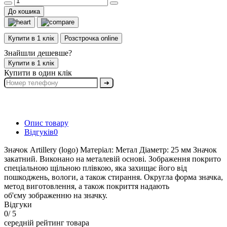
До кошика
Купити в 1 клік
Розстрочка online
Знайшли дешевше?
Купити в 1 клік
Купити в один клік
➔
Опис товару
Відгуків
0
Значок Artillery (logo) Матеріал: Метал Діаметр: 25 мм Значок
закатний. Виконано на металевій основі. Зображення покрито
спеціальною щільною плівкою, яка захищає його від
пошкоджень, вологи, а також стирання. Округла форма значка,
метод виготовлення, а також покриття надають
об'єму зображенню на значку.
Відгуки
0
/ 5
середній рейтинг товара