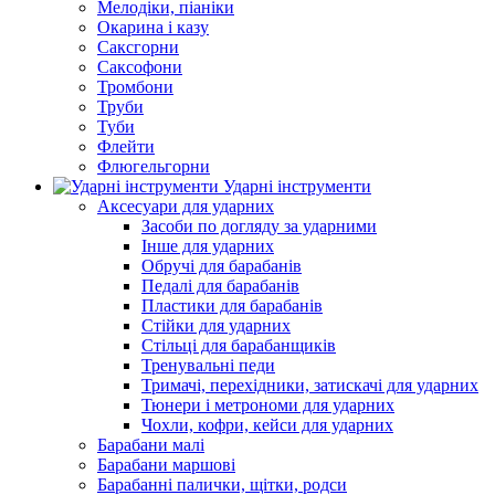
Мелодіки, піаніки
Окарина і казу
Саксгорни
Саксофони
Тромбони
Труби
Туби
Флейти
Флюгельгорни
Ударні інструменти
Аксесуари для ударних
Засоби по догляду за ударними
Інше для ударних
Обручі для барабанів
Педалі для барабанів
Пластики для барабанів
Стійки для ударних
Стільці для барабанщиків
Тренувальні педи
Тримачі, перехідники, затискачі для ударних
Тюнери і метрономи для ударних
Чохли, кофри, кейси для ударних
Барабани малі
Барабани маршові
Барабанні палички, щітки, родси