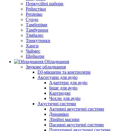
Перкусійні набори
Рейнстіки
Репініко
Сурдо
Тамборіми
Тамбурини
Тімбалес
Трикутники
Ханги
Чаймес
Шейкери
Обладнання
Звукове обладнання
DJ-мікшери та контролери
Аксесуари для аудіо
Адаптери для аудіо
Інше для аудіо
Картриджі
Чохли для аудіо
Акустичні системи
Активні акустичні системи
Динаміки
Лінійні масиви
Пасивні акустичні системи
Портативні акустичні системи