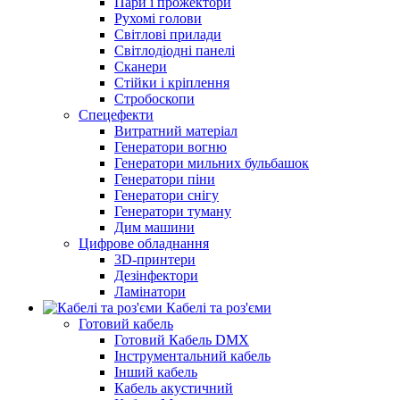
Пари і прожектори
Рухомі голови
Світлові прилади
Світлодіодні панелі
Сканери
Стійки і кріплення
Стробоскопи
Спецефекти
Витратний матеріал
Генератори вогню
Генератори мильних бульбашок
Генератори піни
Генератори снігу
Генератори туману
Дим машини
Цифрове обладнання
3D-принтери
Дезінфектори
Ламінатори
Кабелі та роз'єми
Готовий кабель
Готовий Кабель DMX
Інструментальний кабель
Інший кабель
Кабель акустичний