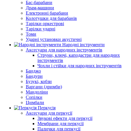
Бас-барабани
Драм-машини
Електронні барабани
Колотушки для барабанів
Тарілки оркестрові
Тарілки ударні
Томи
Ударні установки акустичні
Народні інструменти
Аксесуари для народних інструментів
Струни, ключі, каподастри для народних
інструментів
Чохли і стійки для народних інструментів
Банджо
Бандури
Бузукі, кобзи
Варгани (дримби)
Мандоліни
Сопілки
Цимбали
Перкусія
Аксесуари для перкусії
Звукові ефекти для перкусії
Мембрани для перкусії
Палички для перкусії