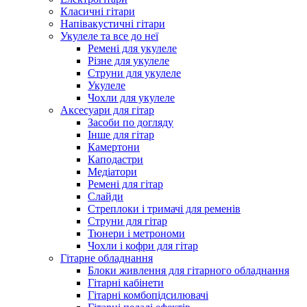
Класичні гітари
Напівакустичні гітари
Укулеле та все до неї
Ремені для укулеле
Різне для укулеле
Струни для укулеле
Укулеле
Чохли для укулеле
Аксесуари для гітар
Засоби по догляду
Інше для гітар
Камертони
Каподастри
Медіатори
Ремені для гітар
Слайди
Стреплоки і тримачі для ременів
Струни для гітар
Тюнери і метрономи
Чохли і кофри для гітар
Гітарне обладнання
Блоки живлення для гітарного обладнання
Гітарні кабінети
Гітарні комбопідсилювачі