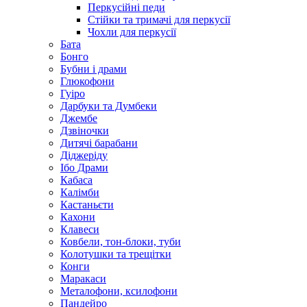
Перкусійні педи
Стійки та тримачі для перкусії
Чохли для перкусії
Бата
Бонго
Бубни і драми
Глюкофони
Гуіро
Дарбуки та Думбеки
Джембе
Дзвіночки
Дитячі барабани
Діджеріду
Ібо Драми
Кабаса
Калімби
Кастаньєти
Кахони
Клавеси
Ковбели, тон-блоки, туби
Колотушки та трещітки
Конги
Маракаси
Металофони, ксилофони
Пандейро