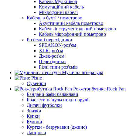
Кабель Мультикор
Комутаційний кабель
Мікрофонні кабелі
Кабель в бухті / пометрово
Акустичний кабель пометрово
Кабель інструментальний пометрово
Кабель мікрофонний пометрово
Роз'єми і перехідники
SPEAKON-роз'єм
XLR-роз'єм
Джек-роз'єм
Перехідники
Різні типи роз'ємів
Музична література
Різне
Сувеніри
Рок-атрибутика Rock Fan
Бандани бафи балаклави
Браслети напульсники наручі
Дитячі футболки
Значки
Кепки
Кулони
Куртки - безрукавки (джинс)
Ланцюги