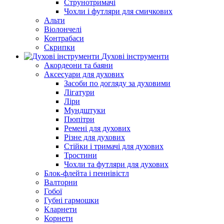
Струнотримачі
Чохли і футляри для смичкових
Альти
Віолончелі
Контрабаси
Скрипки
Духові інструменти
Акордеони та баяни
Аксесуари для духових
Засоби по догляду за духовими
Лігатури
Ліри
Мундштуки
Пюпітри
Ремені для духових
Різне для духових
Стійки і тримачі для духових
Тростини
Чохли та футляри для духових
Блок-флейта і пеннівістл
Валторни
Гобої
Губні гармошки
Кларнети
Корнети