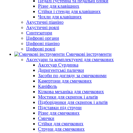
Педалі сустейна та педальні блоки
Різне для клавішних
Стійки і стенди для клавішних
Чохли для клавішних
Акустичні піаніно
Акустичні роялі
Синтезатори
Цифрові органи
Цифрові піаніно
Цифрові роялі
Смичкові інструменти
Аксесуари та комплектуючі для смичкових
Аксесуар Сурдинка
Диригентські палички
Засоби по догляду за смичковими
Камертони для смичкових
Каніфоль
Кілкова механіка для смичкових
Мостики для скрипок і альтів
Підборiдники для скрипок і альтів
Підставки під струни
Різне для смичкових
Смички
Стійки для смичкових
Струни для смичкових