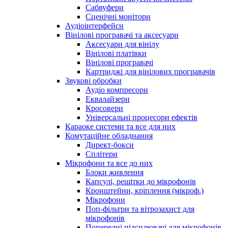
Сабвуфери
Сценічні монітори
Аудіоінтерфейси
Вінілові програвачі та аксесуари
Аксесуари для вінілу
Вінілові платівки
Вінілові програвачі
Картриджі для вінілових програвачів
Звукові обробки
Аудіо компресори
Еквалайзери
Кросовери
Універсальні процесори ефектів
Караоке системи та все для них
Комутаційне обладнання
Директ-бокси
Сплітери
Мікрофони та все до них
Блоки живлення
Капсулі, решітки до мікрофонів
Кронштейни, кріплення (мікроф.)
Мікрофони
Поп-фільтри та вітрозахист для
мікрофонів
Попередні підсилювачі для мікрофонів