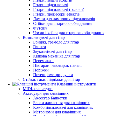
Гітарні педалі ефектів
Гітарні підсилювачі
Гітарні підсилювачі (голови)
Гітарні процесори ефектів
Лампи для лампових підсилювачів
Стійки для гітарного обладнання
Футсвіч
Чохли і кейси для гітарного обладнання
Комплектуючі для гітар
Бриджі, тремоло для гітар
Гвинти
Звукознімачі для гітар
Кілкова механіка для гітар
Перемикачі
Пікгарди, накладки, панелі
Поріжки
Потенціометри, ручки
Стійки, гаки, підніжки для гітар
Клавішні інструменти
MIDI-клавіатури
Аксесуари для клавішних
Аксесуар Банкетки
Блоки живлення для клавішних
Комбопідсилювачі для клавішних
Метрономи для клавішних