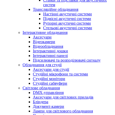
Стійки та підставки для акустичних
систем
Трансляційне обладнання
Настінні акустичні системи
Підвісні акустичні системи
Рупорні акустичні системи
Стельові акустичні системи
Інтерактивне обладнання
Аксесуари
Відеокамери
Відеообладнання
Інтерактивні дошки
Інтерактивні панелі
Підсилювачі та розподілювачі сигналу
Обладнання для студії
Аксесуари для студії
Студійні мікрофони та системи
Студійні монітори
Студійні сабвуфери
Світлове обладнання
DMX-управління
Аксесуари для світлових приладів
Бліндера
Документ-камери
Лампи для світлового обладнання