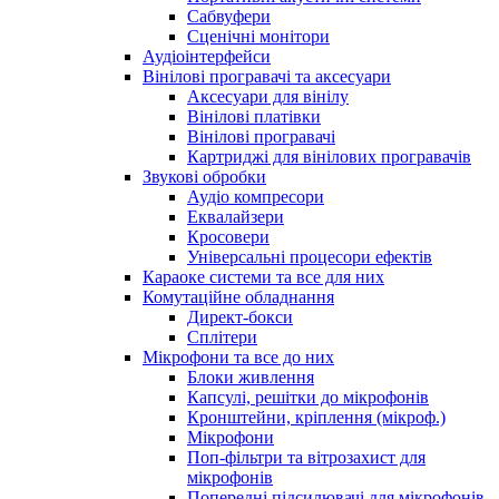
Сабвуфери
Сценічні монітори
Аудіоінтерфейси
Вінілові програвачі та аксесуари
Аксесуари для вінілу
Вінілові платівки
Вінілові програвачі
Картриджі для вінілових програвачів
Звукові обробки
Аудіо компресори
Еквалайзери
Кросовери
Універсальні процесори ефектів
Караоке системи та все для них
Комутаційне обладнання
Директ-бокси
Сплітери
Мікрофони та все до них
Блоки живлення
Капсулі, решітки до мікрофонів
Кронштейни, кріплення (мікроф.)
Мікрофони
Поп-фільтри та вітрозахист для
мікрофонів
Попередні підсилювачі для мікрофонів