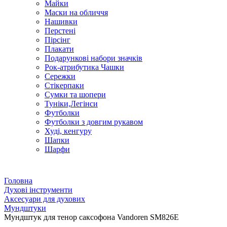
Майки
Маски на обличчя
Нашивки
Перстені
Пірсінг
Плакати
Подарункові набори значків
Рок-атрибутика Чашки
Сережки
Стікерпаки
Сумки та шопери
Туніки,Легінси
Футболки
Футболки з довгим рукавом
Худі, кенгуру
Шапки
Шарфи
Головна
Духові інструменти
Аксесуари для духових
Мундштуки
Мундштук для тенор саксофона Vandoren SM826E