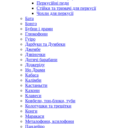
Перкусійні педи
Стійки та тримачі для перкусії
Чохли для перкусії
Бата
Бонго
Бубни і драми
Глюкофони
Гуіро
Дарбуки та Думбеки
Джембе
Дзвіночки
Дитячі барабани
Діджеріду
Ібо Драми
Кабаса
Калімби
Кастаньєти
Кахони
Клавеси
Ковбели, тон-блоки, туби
Колотушки та трещітки
Конги
Маракаси
Металофони, ксилофони
Пандейро