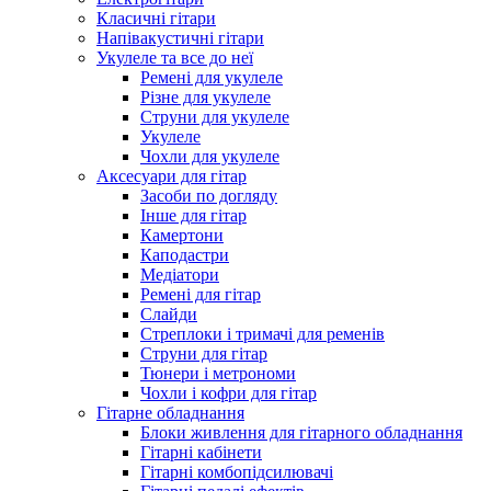
Класичні гітари
Напівакустичні гітари
Укулеле та все до неї
Ремені для укулеле
Різне для укулеле
Струни для укулеле
Укулеле
Чохли для укулеле
Аксесуари для гітар
Засоби по догляду
Інше для гітар
Камертони
Каподастри
Медіатори
Ремені для гітар
Слайди
Стреплоки і тримачі для ременів
Струни для гітар
Тюнери і метрономи
Чохли і кофри для гітар
Гітарне обладнання
Блоки живлення для гітарного обладнання
Гітарні кабінети
Гітарні комбопідсилювачі