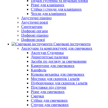
Педалі сустейна та педальні блоки
Різне для клавішних
Стійки і стенди для клавішних
Чохли для клавішних
Акустичні піаніно
Акустичні роялі
Синтезатори
Цифрові органи
Цифрові піаніно
Цифрові роялі
Смичкові інструменти
Аксесуари та комплектуючі для смичкових
Аксесуар Сурдинка
Диригентські палички
Засоби по догляду за смичковими
Камертони для смичкових
Каніфоль
Кілкова механіка для смичкових
Мостики для скрипок і альтів
Підборiдники для скрипок і альтів
Підставки під струни
Різне для смичкових
Смички
Стійки для смичкових
Струни для смичкових