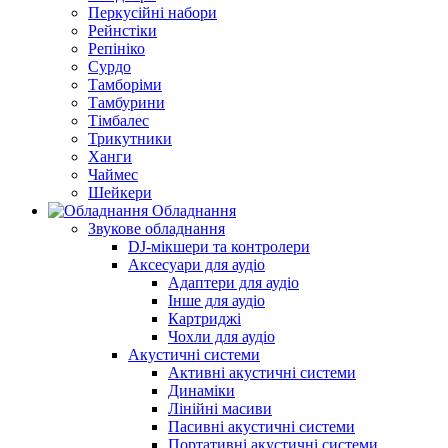
Перкусійні набори
Рейнстіки
Репініко
Сурдо
Тамборіми
Тамбурини
Тімбалес
Трикутники
Ханги
Чаймес
Шейкери
Обладнання
Звукове обладнання
DJ-мікшери та контролери
Аксесуари для аудіо
Адаптери для аудіо
Інше для аудіо
Картриджі
Чохли для аудіо
Акустичні системи
Активні акустичні системи
Динаміки
Лінійні масиви
Пасивні акустичні системи
Портативні акустичні системи