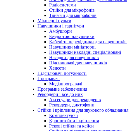
Радіосистеми
Стійки для мікрофонів
Тримачі для мікрофонів
Мікшерні пульти
Навушники і гарнітури
Амбушюри
Бездротові навушники
Кабелі та перехідники для навушників
Навушники мініатюрні
Навушники накладні спеціалізовані
Насадки для навушників
Підсилювачі для навушників
Хедсети
Підсилювачі потужності
Програвачі
Медіапрогравачі
Програмне забезпечення
Рекордери і все до них
Аксесуари для рекордерів
Рекордери, диктофони
Стійки і кріплення для звукового обладнання
Комплектуючі
Кронштейни і кріплення
Рекові стійки та кейси