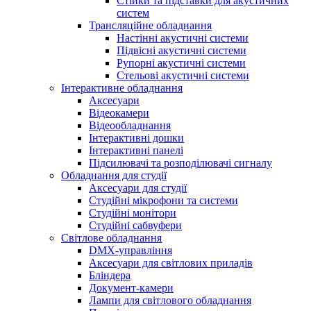
Стійки та підставки для акустичних
систем
Трансляційне обладнання
Настінні акустичні системи
Підвісні акустичні системи
Рупорні акустичні системи
Стельові акустичні системи
Інтерактивне обладнання
Аксесуари
Відеокамери
Відеообладнання
Інтерактивні дошки
Інтерактивні панелі
Підсилювачі та розподілювачі сигналу
Обладнання для студії
Аксесуари для студії
Студійні мікрофони та системи
Студійні монітори
Студійні сабвуфери
Світлове обладнання
DMX-управління
Аксесуари для світлових приладів
Бліндера
Документ-камери
Лампи для світлового обладнання