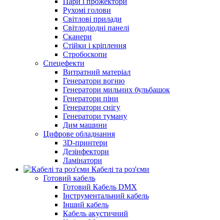
Пари і прожектори
Рухомі голови
Світлові прилади
Світлодіодні панелі
Сканери
Стійки і кріплення
Стробоскопи
Спецефекти
Витратний матеріал
Генератори вогню
Генератори мильних бульбашок
Генератори піни
Генератори снігу
Генератори туману
Дим машини
Цифрове обладнання
3D-принтери
Дезінфектори
Ламінатори
Кабелі та роз'єми
Готовий кабель
Готовий Кабель DMX
Інструментальний кабель
Інший кабель
Кабель акустичний