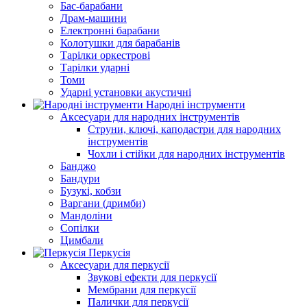
Бас-барабани
Драм-машини
Електронні барабани
Колотушки для барабанів
Тарілки оркестрові
Тарілки ударні
Томи
Ударні установки акустичні
Народні інструменти
Аксесуари для народних інструментів
Струни, ключі, каподастри для народних
інструментів
Чохли і стійки для народних інструментів
Банджо
Бандури
Бузукі, кобзи
Варгани (дримби)
Мандоліни
Сопілки
Цимбали
Перкусія
Аксесуари для перкусії
Звукові ефекти для перкусії
Мембрани для перкусії
Палички для перкусії