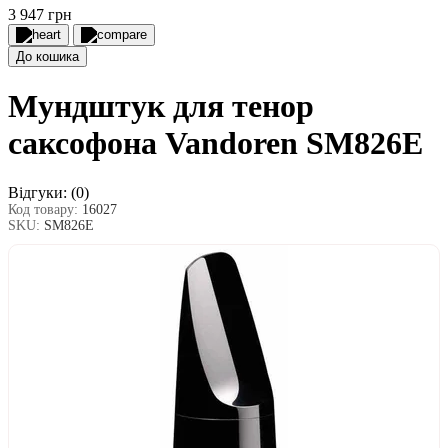
3 947 грн
До кошика
Мундштук для тенор
саксофона Vandoren SM826E
Відгуки:
(0)
Код товару:
16027
SKU:
SM826E