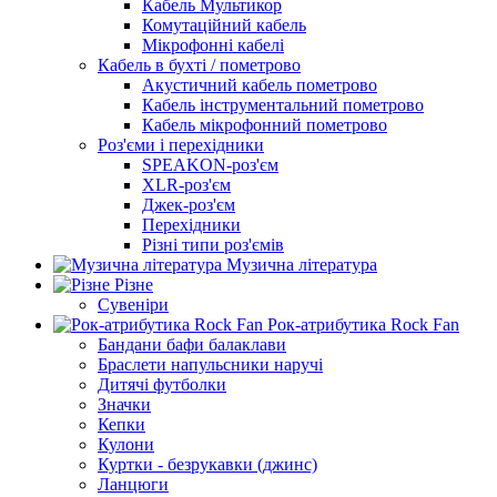
Кабель Мультикор
Комутаційний кабель
Мікрофонні кабелі
Кабель в бухті / пометрово
Акустичний кабель пометрово
Кабель інструментальний пометрово
Кабель мікрофонний пометрово
Роз'єми і перехідники
SPEAKON-роз'єм
XLR-роз'єм
Джек-роз'єм
Перехідники
Різні типи роз'ємів
Музична література
Різне
Сувеніри
Рок-атрибутика Rock Fan
Бандани бафи балаклави
Браслети напульсники наручі
Дитячі футболки
Значки
Кепки
Кулони
Куртки - безрукавки (джинс)
Ланцюги