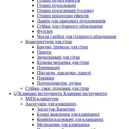
Гітарні педалі ефектів
Гітарні підсилювачі
Гітарні підсилювачі (голови)
Гітарні процесори ефектів
Лампи для лампових підсилювачів
Стійки для гітарного обладнання
Футсвіч
Чохли і кейси для гітарного обладнання
Комплектуючі для гітар
Бриджі, тремоло для гітар
Гвинти
Звукознімачі для гітар
Кілкова механіка для гітар
Перемикачі
Пікгарди, накладки, панелі
Поріжки
Потенціометри, ручки
Стійки, гаки, підніжки для гітар
Клавішні інструменти
MIDI-клавіатури
Аксесуари для клавішних
Аксесуар Банкетки
Блоки живлення для клавішних
Комбопідсилювачі для клавішних
Метрономи для клавішних