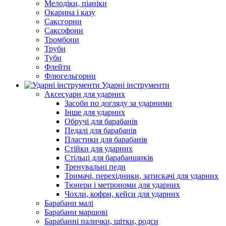
Мелодіки, піаніки
Окарина і казу
Саксгорни
Саксофони
Тромбони
Труби
Туби
Флейти
Флюгельгорни
Ударні інструменти
Аксесуари для ударних
Засоби по догляду за ударними
Інше для ударних
Обручі для барабанів
Педалі для барабанів
Пластики для барабанів
Стійки для ударних
Стільці для барабанщиків
Тренувальні педи
Тримачі, перехідники, затискачі для ударних
Тюнери і метрономи для ударних
Чохли, кофри, кейси для ударних
Барабани малі
Барабани маршові
Барабанні палички, щітки, родси