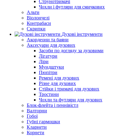
Струнотримачі
Чохли і футляри для смичкових
Альти
Віолончелі
Контрабаси
Скрипки
Духові інструменти
Акордеони та баяни
Аксесуари для духових
Засоби по догляду за духовими
Лігатури
Ліри
Мундштуки
Пюпітри
Ремені для духових
Різне для духових
Стійки і тримачі для духових
Тростини
Чохли та футляри для духових
Блок-флейта і пеннівістл
Валторни
Гобої
Губні гармошки
Кларнети
Корнети