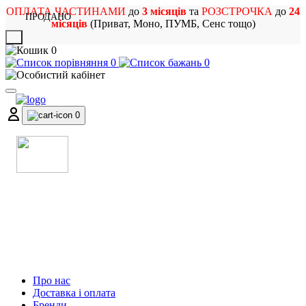
ОПЛАТА ЧАСТИНАМИ
до
3 місяців
та
РОЗСТРОЧКА
до
24
ПРОДАНО
місяців
(Приват, Моно, ПУМБ, Сенс тощо)
X
0
0
0
0
МАГАЗИН
МУЗИЧНИХ ІНСТРУМЕНТІВ
ТА РОК АТРИБУТИКИ
Про нас
Доставка і оплата
Бренди