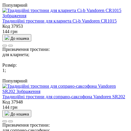
Популярний
Традицiйнi тростини для кларнета Сі-b Vandoren CR1015
Код 37953
144 грн
До кошика
Призначення тростини:
для кларнета;
Розмір:
1;
Популярний
Традиційні тростини для сопрано-саксофона Vandoren SR202
Код 37948
144 грн
До кошика
Призначення тростини:
для сопрано-саксофона;