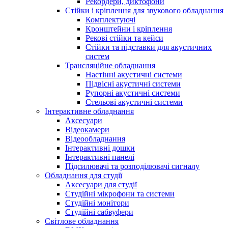
Рекордери, диктофони
Стійки і кріплення для звукового обладнання
Комплектуючі
Кронштейни і кріплення
Рекові стійки та кейси
Стійки та підставки для акустичних
систем
Трансляційне обладнання
Настінні акустичні системи
Підвісні акустичні системи
Рупорні акустичні системи
Стельові акустичні системи
Інтерактивне обладнання
Аксесуари
Відеокамери
Відеообладнання
Інтерактивні дошки
Інтерактивні панелі
Підсилювачі та розподілювачі сигналу
Обладнання для студії
Аксесуари для студії
Студійні мікрофони та системи
Студійні монітори
Студійні сабвуфери
Світлове обладнання