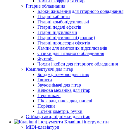
Чохли і кофри для гітар
Гітарне обладнання
Блоки живлення для гітарного обладнання
Гітарні кабінети
Гітарні комбопідсилювачі
Гітарні педалі ефектів
Гітарні підсилювачі
Гітарні підсилювачі (голови)
Гітарні процесори ефектів
Лампи для лампових підсилювачів
Стійки для гітарного обладнання
Футсвіч
Чохли і кейси для гітарного обладнання
Комплектуючі для гітар
Бриджі, тремоло для гітар
Гвинти
Звукознімачі для гітар
Кілкова механіка для гітар
Перемикачі
Пікгарди, накладки, панелі
Поріжки
Потенціометри, ручки
Стійки, гаки, підніжки для гітар
Клавішні інструменти
MIDI-клавіатури