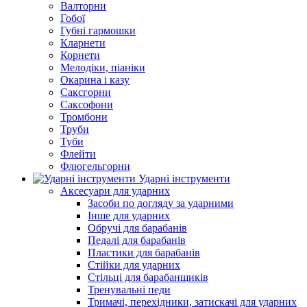
Валторни
Гобої
Губні гармошки
Кларнети
Корнети
Мелодіки, піаніки
Окарина і казу
Саксгорни
Саксофони
Тромбони
Труби
Туби
Флейти
Флюгельгорни
Ударні інструменти
Аксесуари для ударних
Засоби по догляду за ударними
Інше для ударних
Обручі для барабанів
Педалі для барабанів
Пластики для барабанів
Стійки для ударних
Стільці для барабанщиків
Тренувальні педи
Тримачі, перехідники, затискачі для ударних