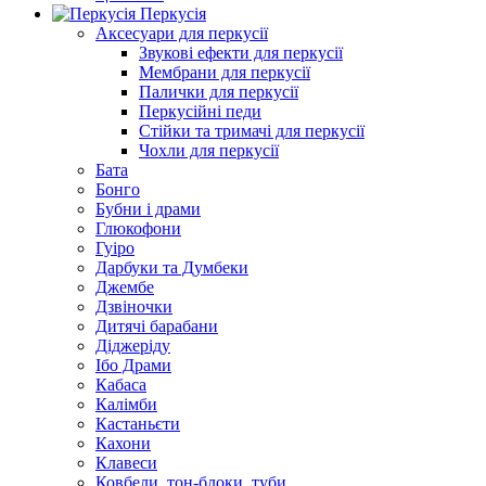
Перкусія
Аксесуари для перкусії
Звукові ефекти для перкусії
Мембрани для перкусії
Палички для перкусії
Перкусійні педи
Стійки та тримачі для перкусії
Чохли для перкусії
Бата
Бонго
Бубни і драми
Глюкофони
Гуіро
Дарбуки та Думбеки
Джембе
Дзвіночки
Дитячі барабани
Діджеріду
Ібо Драми
Кабаса
Калімби
Кастаньєти
Кахони
Клавеси
Ковбели, тон-блоки, туби