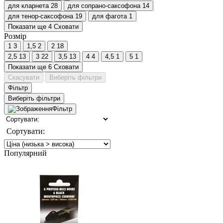
для кларнета
28
для сопрано-саксофона
14
для тенор-саксофона
19
для фагота
1
Показати ще 4
Сховати
Розмір
1
3
1,5
2
2
18
2,5
13
3
22
3,5
13
4
4
4,5
1
5
1
Показати ще 6
Сховати
Скасувати
Виберіть фільтри
Фільтр
Виберіть фільтри
Фільтр
Сортувати:
Популярний