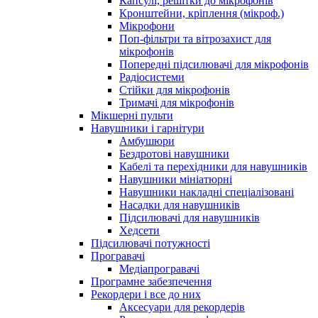
Капсулі, решітки до мікрофонів
Кронштейни, кріплення (мікроф.)
Мікрофони
Поп-фільтри та вітрозахист для
мікрофонів
Попередні підсилювачі для мікрофонів
Радіосистеми
Стійки для мікрофонів
Тримачі для мікрофонів
Мікшерні пульти
Навушники і гарнітури
Амбушюри
Бездротові навушники
Кабелі та перехідники для навушників
Навушники мініатюрні
Навушники накладні спеціалізовані
Насадки для навушників
Підсилювачі для навушників
Хедсети
Підсилювачі потужності
Програвачі
Медіапрогравачі
Програмне забезпечення
Рекордери і все до них
Аксесуари для рекордерів