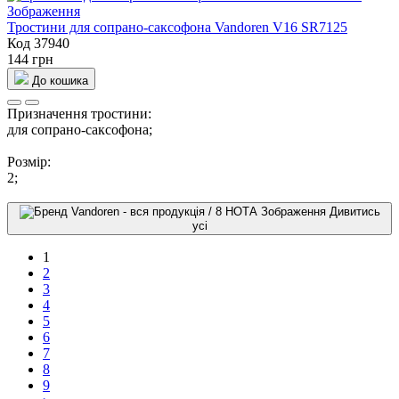
Тростини для сопрано-саксофона Vandoren V16 SR7125
Код 37940
144 грн
До кошика
Призначення тростини:
для сопрано-саксофона;
Розмір:
2;
Дивитись
усі
1
2
3
4
5
6
7
8
9