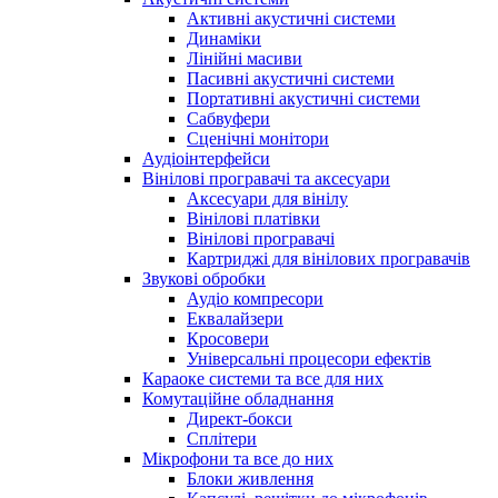
Активні акустичні системи
Динаміки
Лінійні масиви
Пасивні акустичні системи
Портативні акустичні системи
Сабвуфери
Сценічні монітори
Аудіоінтерфейси
Вінілові програвачі та аксесуари
Аксесуари для вінілу
Вінілові платівки
Вінілові програвачі
Картриджі для вінілових програвачів
Звукові обробки
Аудіо компресори
Еквалайзери
Кросовери
Універсальні процесори ефектів
Караоке системи та все для них
Комутаційне обладнання
Директ-бокси
Сплітери
Мікрофони та все до них
Блоки живлення