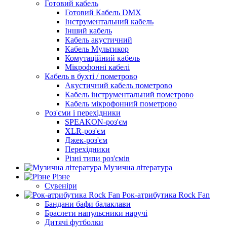
Готовий кабель
Готовий Кабель DMX
Інструментальний кабель
Інший кабель
Кабель акустичний
Кабель Мультикор
Комутаційний кабель
Мікрофонні кабелі
Кабель в бухті / пометрово
Акустичний кабель пометрово
Кабель інструментальний пометрово
Кабель мікрофонний пометрово
Роз'єми і перехідники
SPEAKON-роз'єм
XLR-роз'єм
Джек-роз'єм
Перехідники
Різні типи роз'ємів
Музична література
Різне
Сувеніри
Рок-атрибутика Rock Fan
Бандани бафи балаклави
Браслети напульсники наручі
Дитячі футболки