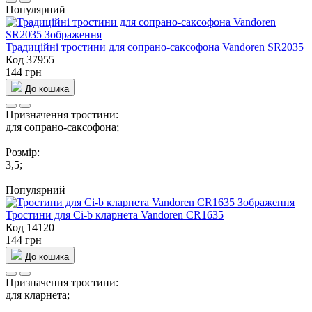
Популярний
Традиційні тростини для сопрано-саксофона Vandoren SR2035
Код 37955
144 грн
До кошика
Призначення тростини:
для сопрано-саксофона;
Розмір:
3,5;
Популярний
Тростини для Сі-b кларнета Vandoren CR1635
Код 14120
144 грн
До кошика
Призначення тростини:
для кларнета;