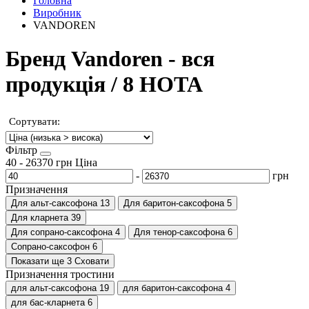
Головна
Виробник
VANDOREN
Бренд Vandoren - вся
продукція / 8 НОТА
Сортувати:
Фільтр
40
-
26370
грн
Ціна
-
грн
Призначення
Для альт-саксофона
13
Для баритон-саксофона
5
Для кларнета
39
Для сопрано-саксофона
4
Для тенор-саксофона
6
Сопрано-саксофон
6
Показати ще 3
Сховати
Призначення тростини
для альт-саксофона
19
для баритон-саксофона
4
для бас-кларнета
6