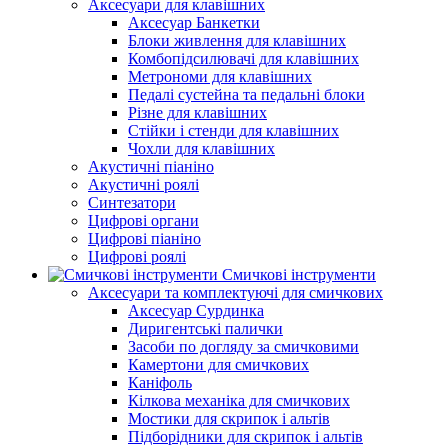
Аксесуари для клавішних
Аксесуар Банкетки
Блоки живлення для клавішних
Комбопідсилювачі для клавішних
Метрономи для клавішних
Педалі сустейна та педальні блоки
Різне для клавішних
Стійки і стенди для клавішних
Чохли для клавішних
Акустичні піаніно
Акустичні роялі
Синтезатори
Цифрові органи
Цифрові піаніно
Цифрові роялі
Смичкові інструменти
Аксесуари та комплектуючі для смичкових
Аксесуар Сурдинка
Диригентські палички
Засоби по догляду за смичковими
Камертони для смичкових
Каніфоль
Кілкова механіка для смичкових
Мостики для скрипок і альтів
Підборiдники для скрипок і альтів