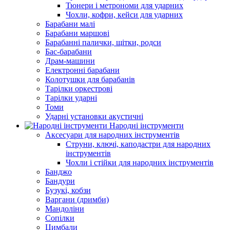
Тюнери і метрономи для ударних
Чохли, кофри, кейси для ударних
Барабани малі
Барабани маршові
Барабанні палички, щітки, родси
Бас-барабани
Драм-машини
Електронні барабани
Колотушки для барабанів
Тарілки оркестрові
Тарілки ударні
Томи
Ударні установки акустичні
Народні інструменти
Аксесуари для народних інструментів
Струни, ключі, каподастри для народних
інструментів
Чохли і стійки для народних інструментів
Банджо
Бандури
Бузукі, кобзи
Варгани (дримби)
Мандоліни
Сопілки
Цимбали