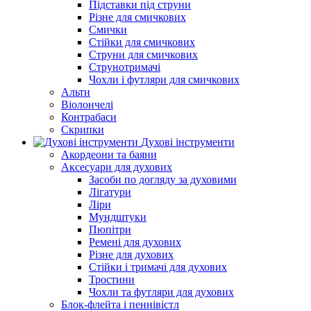
Підставки під струни
Різне для смичкових
Смички
Стійки для смичкових
Струни для смичкових
Струнотримачі
Чохли і футляри для смичкових
Альти
Віолончелі
Контрабаси
Скрипки
Духові інструменти
Акордеони та баяни
Аксесуари для духових
Засоби по догляду за духовими
Лігатури
Ліри
Мундштуки
Пюпітри
Ремені для духових
Різне для духових
Стійки і тримачі для духових
Тростини
Чохли та футляри для духових
Блок-флейта і пеннівістл