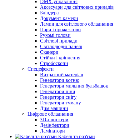
DMX-управління
Аксесуари для світлових приладів
Бліндера
Документ-камери
Лампи для світлового обладнання
Пари і прожектори
Рухомі голови
Світлові прилади
Світлодіодні панелі
Сканери
Стійки і кріплення
Стробоскопи
Спецефекти
Витратний матеріал
Генератори вогню
Генератори мильних бульбашок
Генератори піни
Генератори снігу
Генератори туману
Дим машини
Цифрове обладнання
3D-принтери
Дезінфектори
Ламінатори
Кабелі та роз'єми