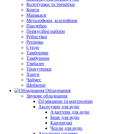
Колотушки та трещітки
Конги
Маракаси
Металофони, ксилофони
Пандейро
Перкусійні набори
Рейнстіки
Репініко
Сурдо
Тамборіми
Тамбурини
Тімбалес
Трикутники
Ханги
Чаймес
Шейкери
Обладнання
Звукове обладнання
DJ-мікшери та контролери
Аксесуари для аудіо
Адаптери для аудіо
Інше для аудіо
Картриджі
Чохли для аудіо
Акустичні системи