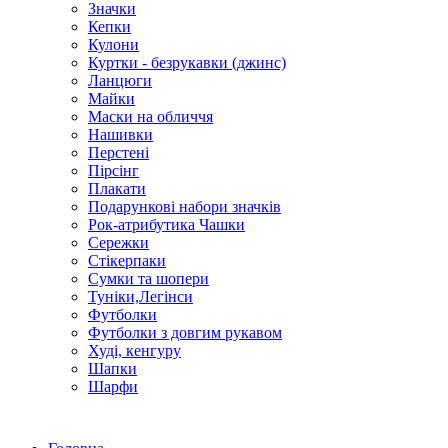
Значки
Кепки
Кулони
Куртки - безрукавки (джинс)
Ланцюги
Майки
Маски на обличчя
Нашивки
Перстені
Пірсінг
Плакати
Подарункові набори значків
Рок-атрибутика Чашки
Сережки
Стікерпаки
Сумки та шопери
Туніки,Легінси
Футболки
Футболки з довгим рукавом
Худі, кенгуру
Шапки
Шарфи