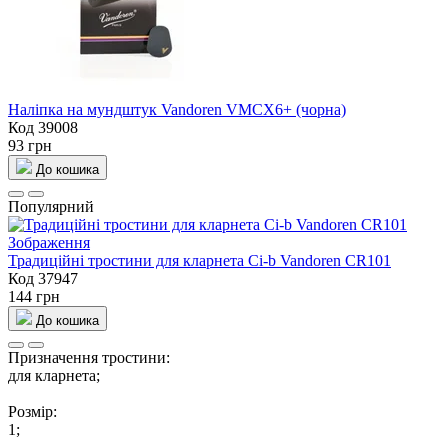
Налiпка на мундштук Vandoren VMCX6+ (чорна)
Код 39008
93 грн
До кошика
Популярний
Традицiйнi тростини для кларнета Сі-b Vandoren CR101
Код 37947
144 грн
До кошика
Призначення тростини:
для кларнета;
Розмір:
1;