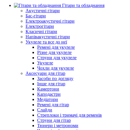
Гітари та обладнання
Акустичні гітари
Бас-гітари
Електроакустичні гітари
Електрогітари
Класичні гітари
Напівакустичні гітари
Укулеле та все до неї
Ремені для укулеле
Різне для укулеле
Струни для укулеле
Укулеле
Чохли для укулеле
Аксесуари для гітар
Засоби по догляду
Інше для гітар
Камертони
Каподастри
Медіатори
Ремені для гітар
Слайди
Стреплоки і тримачі для ременів
Струни для гітар
Тюнери і метрономи