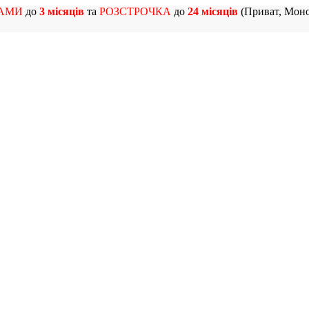
АМИ
до
3 місяців
та
РОЗСТРОЧКА
до
24 місяців
(Приват, Моно