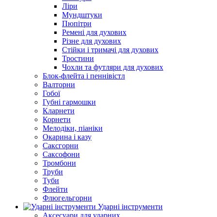
Ліри
Мундштуки
Пюпітри
Ремені для духових
Різне для духових
Стійки і тримачі для духових
Тростини
Чохли та футляри для духових
Блок-флейта і пеннівістл
Валторни
Гобої
Губні гармошки
Кларнети
Корнети
Мелодіки, піаніки
Окарина і казу
Саксгорни
Саксофони
Тромбони
Труби
Туби
Флейти
Флюгельгорни
Ударні інструменти
Аксесуари для ударних