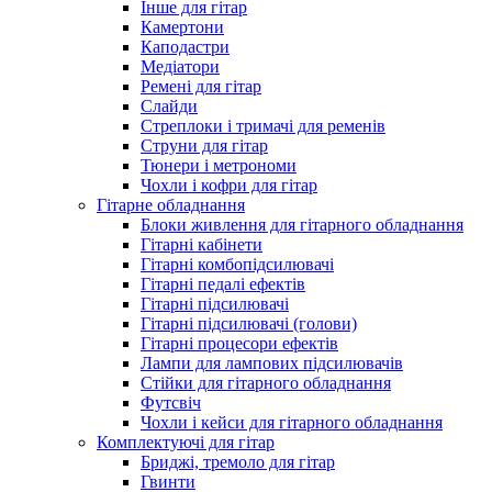
Інше для гітар
Камертони
Каподастри
Медіатори
Ремені для гітар
Слайди
Стреплоки і тримачі для ременів
Струни для гітар
Тюнери і метрономи
Чохли і кофри для гітар
Гітарне обладнання
Блоки живлення для гітарного обладнання
Гітарні кабінети
Гітарні комбопідсилювачі
Гітарні педалі ефектів
Гітарні підсилювачі
Гітарні підсилювачі (голови)
Гітарні процесори ефектів
Лампи для лампових підсилювачів
Стійки для гітарного обладнання
Футсвіч
Чохли і кейси для гітарного обладнання
Комплектуючі для гітар
Бриджі, тремоло для гітар
Гвинти