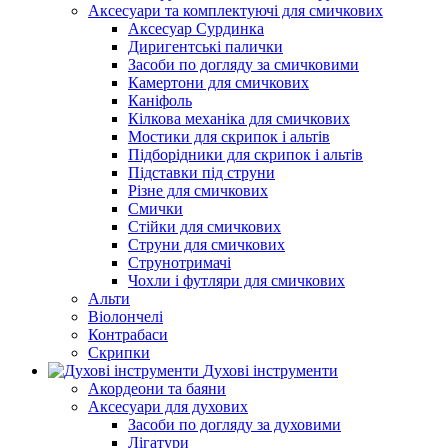
Аксесуари та комплектуючі для смичкових
Аксесуар Сурдинка
Диригентські палички
Засоби по догляду за смичковими
Камертони для смичкових
Каніфоль
Кілкова механіка для смичкових
Мостики для скрипок і альтів
Підборiдники для скрипок і альтів
Підставки під струни
Різне для смичкових
Смички
Стійки для смичкових
Струни для смичкових
Струнотримачі
Чохли і футляри для смичкових
Альти
Віолончелі
Контрабаси
Скрипки
Духові інструменти
Акордеони та баяни
Аксесуари для духових
Засоби по догляду за духовими
Лігатури