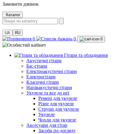
Замовити дзвінок
Каталог
UA
RU
0
0
0
Гітари та обладнання
Акустичні гітари
Бас-гітари
Електроакустичні гітари
Електрогітари
Класичні гітари
Напівакустичні гітари
Укулеле та все до неї
Ремені для укулеле
Різне для укулеле
Струни для укулеле
Укулеле
Чохли для укулеле
Аксесуари для гітар
Засоби по догляду