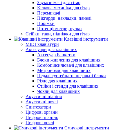
Звукознімачі для гітар
Кілкова механіка для гітар
Перемикачі
Пікгарди, накладки, панелі
Поріжки
Потенціометри, ручки
Стійки, гаки, підніжки для гітар
Клавішні інструменти
MIDI-клавіатури
Аксесуари для клавішних
Аксесуар Банкетки
Блоки живлення для клавішних
Комбопідсилювачі для клавішних
Метрономи для клавішних
Педалі сустейна та педальні блоки
Різне для клавішних
Стійки і стенди для клавішних
Чохли для клавішних
Акустичні піаніно
Акустичні роялі
Синтезатори
Цифрові органи
Цифрові піаніно
Цифрові роялі
Смичкові інструменти