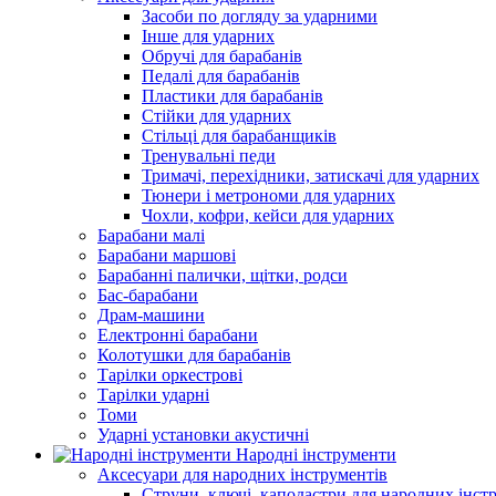
Засоби по догляду за ударними
Інше для ударних
Обручі для барабанів
Педалі для барабанів
Пластики для барабанів
Стійки для ударних
Стільці для барабанщиків
Тренувальні педи
Тримачі, перехідники, затискачі для ударних
Тюнери і метрономи для ударних
Чохли, кофри, кейси для ударних
Барабани малі
Барабани маршові
Барабанні палички, щітки, родси
Бас-барабани
Драм-машини
Електронні барабани
Колотушки для барабанів
Тарілки оркестрові
Тарілки ударні
Томи
Ударні установки акустичні
Народні інструменти
Аксесуари для народних інструментів
Струни, ключі, каподастри для народних інст