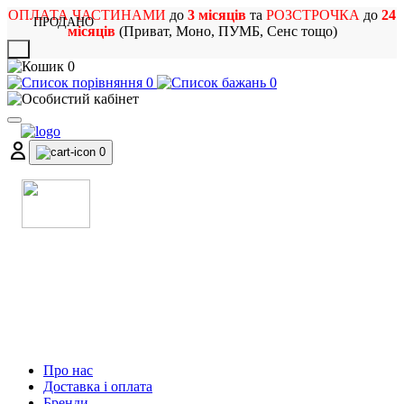
ОПЛАТА ЧАСТИНАМИ
до
3 місяців
та
РОЗСТРОЧКА
до
24
ПРОДАНО
місяців
(Приват, Моно, ПУМБ, Сенс тощо)
X
0
0
0
0
МАГАЗИН
МУЗИЧНИХ ІНСТРУМЕНТІВ
ТА РОК АТРИБУТИКИ
Про нас
Доставка і оплата
Бренди