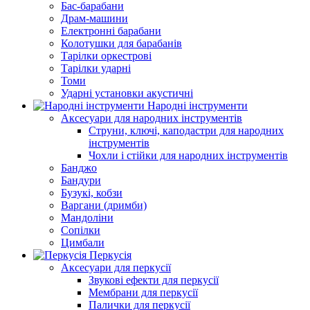
Бас-барабани
Драм-машини
Електронні барабани
Колотушки для барабанів
Тарілки оркестрові
Тарілки ударні
Томи
Ударні установки акустичні
Народні інструменти
Аксесуари для народних інструментів
Струни, ключі, каподастри для народних
інструментів
Чохли і стійки для народних інструментів
Банджо
Бандури
Бузукі, кобзи
Варгани (дримби)
Мандоліни
Сопілки
Цимбали
Перкусія
Аксесуари для перкусії
Звукові ефекти для перкусії
Мембрани для перкусії
Палички для перкусії