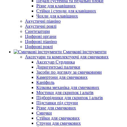
Педалі сустейна та педальні блоки
Різне для клавішних
Стійки і стенди для клавішних
Чохли для клавішних
Акустичні піаніно
Акустичні роялі
Синтезатори
Цифрові органи
Цифрові піаніно
Цифрові роялі
Смичкові інструменти
Аксесуари та комплектуючі для смичкових
Аксесуар Сурдинка
Диригентські палички
Засоби по догляду за смичковими
Камертони для смичкових
Каніфоль
Кілкова механіка для смичкових
Мостики для скрипок і альтів
Підборiдники для скрипок і альтів
Підставки під струни
Різне для смичкових
Смички
Стійки для смичкових
Струни для смичкових