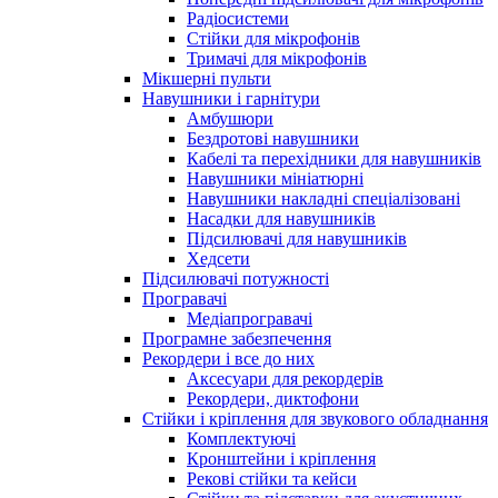
Радіосистеми
Стійки для мікрофонів
Тримачі для мікрофонів
Мікшерні пульти
Навушники і гарнітури
Амбушюри
Бездротові навушники
Кабелі та перехідники для навушників
Навушники мініатюрні
Навушники накладні спеціалізовані
Насадки для навушників
Підсилювачі для навушників
Хедсети
Підсилювачі потужності
Програвачі
Медіапрогравачі
Програмне забезпечення
Рекордери і все до них
Аксесуари для рекордерів
Рекордери, диктофони
Стійки і кріплення для звукового обладнання
Комплектуючі
Кронштейни і кріплення
Рекові стійки та кейси