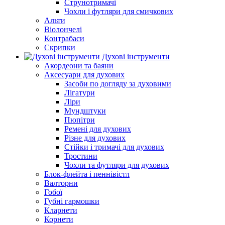
Струнотримачі
Чохли і футляри для смичкових
Альти
Віолончелі
Контрабаси
Скрипки
Духові інструменти
Акордеони та баяни
Аксесуари для духових
Засоби по догляду за духовими
Лігатури
Ліри
Мундштуки
Пюпітри
Ремені для духових
Різне для духових
Стійки і тримачі для духових
Тростини
Чохли та футляри для духових
Блок-флейта і пеннівістл
Валторни
Гобої
Губні гармошки
Кларнети
Корнети