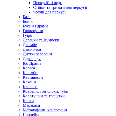
Перкусійні педи
Стійки та тримачі для перкусії
Чохли для перкусії
Бата
Бонго
Бубни і драми
Глюкофони
Гуіро
Дарбуки та Думбеки
Джембе
Дзвіночки
Дитячі барабани
Діджеріду
Ібо Драми
Кабаса
Калімби
Кастаньєти
Кахони
Клавеси
Ковбели, тон-блоки, туби
Колотушки та трещітки
Конги
Маракаси
Металофони, ксилофони
Пандейро