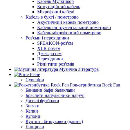
Кабель Мультикор
Комутаційний кабель
Мікрофонні кабелі
Кабель в бухті / пометрово
Акустичний кабель пометрово
Кабель інструментальний пометрово
Кабель мікрофонний пометрово
Роз'єми і перехідники
SPEAKON-роз'єм
XLR-роз'єм
Джек-роз'єм
Перехідники
Різні типи роз'ємів
Музична література
Різне
Сувеніри
Рок-атрибутика Rock Fan
Бандани бафи балаклави
Браслети напульсники наручі
Дитячі футболки
Значки
Кепки
Кулони
Куртки - безрукавки (джинс)
Ланцюги