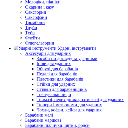
Мелодіки, піаніки
Окарина і казу
Саксгорни
Саксофони
Тромбони
Труби
Туби
Флейти
Флюгельгорни
Ударні інструменти
Аксесуари для ударних
Засоби по догляду за ударними
Інше для ударних
Обручі для барабанів
Педалі для барабанів
Пластики для барабанів
Стійки для ударних
Стільці для барабанщиків
Тренувальні педи
Тримачі, перехідники, затискачі для ударних
Тюнери і метрономи для ударних
Чохли, кофри, кейси для ударних
Барабани малі
Барабани маршові
Барабанні палички, щітки, родси