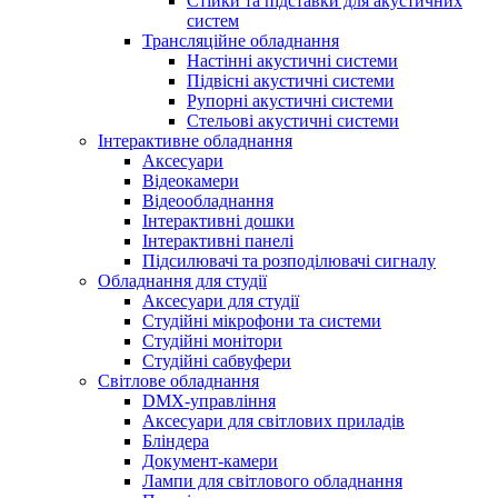
Стійки та підставки для акустичних
систем
Трансляційне обладнання
Настінні акустичні системи
Підвісні акустичні системи
Рупорні акустичні системи
Стельові акустичні системи
Інтерактивне обладнання
Аксесуари
Відеокамери
Відеообладнання
Інтерактивні дошки
Інтерактивні панелі
Підсилювачі та розподілювачі сигналу
Обладнання для студії
Аксесуари для студії
Студійні мікрофони та системи
Студійні монітори
Студійні сабвуфери
Світлове обладнання
DMX-управління
Аксесуари для світлових приладів
Бліндера
Документ-камери
Лампи для світлового обладнання