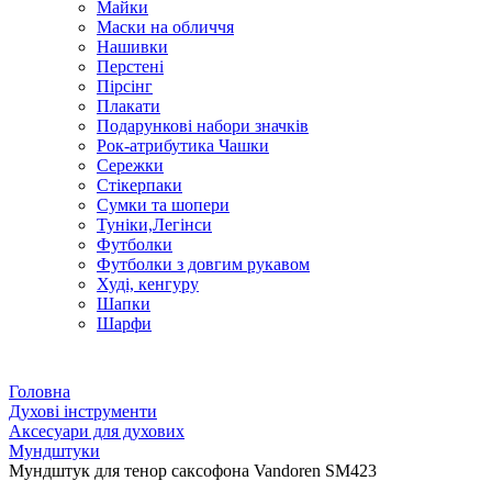
Майки
Маски на обличчя
Нашивки
Перстені
Пірсінг
Плакати
Подарункові набори значків
Рок-атрибутика Чашки
Сережки
Стікерпаки
Сумки та шопери
Туніки,Легінси
Футболки
Футболки з довгим рукавом
Худі, кенгуру
Шапки
Шарфи
Головна
Духові інструменти
Аксесуари для духових
Мундштуки
Мундштук для тенор саксофона Vandoren SM423