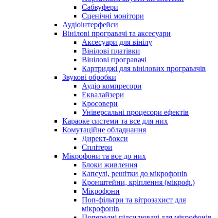
Сабвуфери
Сценічні монітори
Аудіоінтерфейси
Вінілові програвачі та аксесуари
Аксесуари для вінілу
Вінілові платівки
Вінілові програвачі
Картриджі для вінілових програвачів
Звукові обробки
Аудіо компресори
Еквалайзери
Кросовери
Універсальні процесори ефектів
Караоке системи та все для них
Комутаційне обладнання
Директ-бокси
Сплітери
Мікрофони та все до них
Блоки живлення
Капсулі, решітки до мікрофонів
Кронштейни, кріплення (мікроф.)
Мікрофони
Поп-фільтри та вітрозахист для
мікрофонів
Попередні підсилювачі для мікрофонів