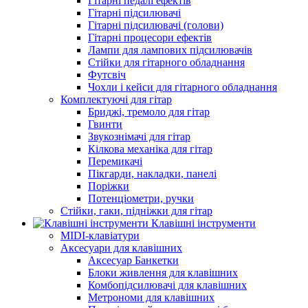
Гітарні педалі ефектів
Гітарні підсилювачі
Гітарні підсилювачі (голови)
Гітарні процесори ефектів
Лампи для лампових підсилювачів
Стійки для гітарного обладнання
Футсвіч
Чохли і кейси для гітарного обладнання
Комплектуючі для гітар
Бриджі, тремоло для гітар
Гвинти
Звукознімачі для гітар
Кілкова механіка для гітар
Перемикачі
Пікгарди, накладки, панелі
Поріжки
Потенціометри, ручки
Стійки, гаки, підніжки для гітар
Клавішні інструменти
MIDI-клавіатури
Аксесуари для клавішних
Аксесуар Банкетки
Блоки живлення для клавішних
Комбопідсилювачі для клавішних
Метрономи для клавішних