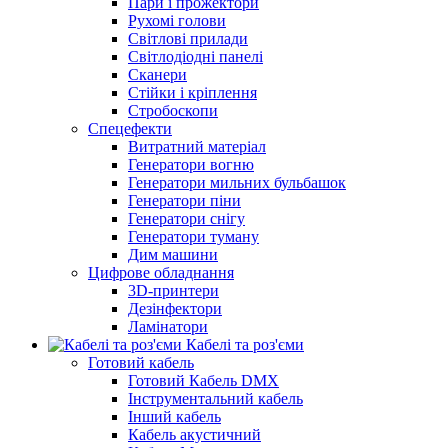
Пари і прожектори
Рухомі голови
Світлові прилади
Світлодіодні панелі
Сканери
Стійки і кріплення
Стробоскопи
Спецефекти
Витратний матеріал
Генератори вогню
Генератори мильних бульбашок
Генератори піни
Генератори снігу
Генератори туману
Дим машини
Цифрове обладнання
3D-принтери
Дезінфектори
Ламінатори
Кабелі та роз'єми
Готовий кабель
Готовий Кабель DMX
Інструментальний кабель
Інший кабель
Кабель акустичний