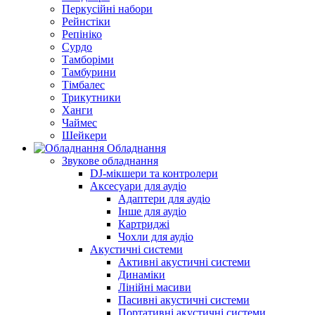
Перкусійні набори
Рейнстіки
Репініко
Сурдо
Тамборіми
Тамбурини
Тімбалес
Трикутники
Ханги
Чаймес
Шейкери
Обладнання
Звукове обладнання
DJ-мікшери та контролери
Аксесуари для аудіо
Адаптери для аудіо
Інше для аудіо
Картриджі
Чохли для аудіо
Акустичні системи
Активні акустичні системи
Динаміки
Лінійні масиви
Пасивні акустичні системи
Портативні акустичні системи