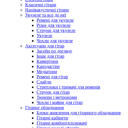
Класичні гітари
Напівакустичні гітари
Укулеле та все до неї
Ремені для укулеле
Різне для укулеле
Струни для укулеле
Укулеле
Чохли для укулеле
Аксесуари для гітар
Засоби по догляду
Інше для гітар
Камертони
Каподастри
Медіатори
Ремені для гітар
Слайди
Стреплоки і тримачі для ременів
Струни для гітар
Тюнери і метрономи
Чохли і кофри для гітар
Гітарне обладнання
Блоки живлення для гітарного обладнання
Гітарні кабінети
Гітарні комбопідсилювачі