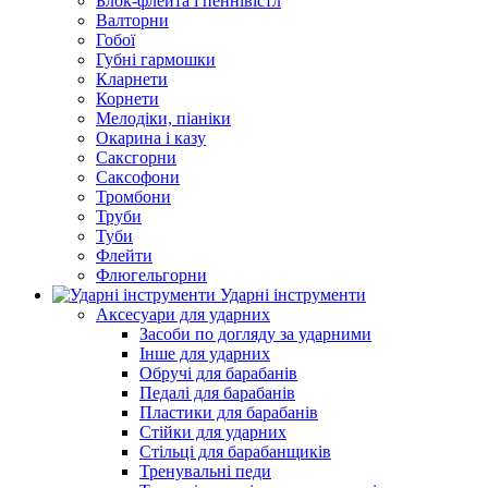
Блок-флейта і пеннівістл
Валторни
Гобої
Губні гармошки
Кларнети
Корнети
Мелодіки, піаніки
Окарина і казу
Саксгорни
Саксофони
Тромбони
Труби
Туби
Флейти
Флюгельгорни
Ударні інструменти
Аксесуари для ударних
Засоби по догляду за ударними
Інше для ударних
Обручі для барабанів
Педалі для барабанів
Пластики для барабанів
Стійки для ударних
Стільці для барабанщиків
Тренувальні педи