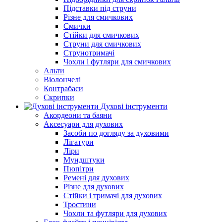
Підставки під струни
Різне для смичкових
Смички
Стійки для смичкових
Струни для смичкових
Струнотримачі
Чохли і футляри для смичкових
Альти
Віолончелі
Контрабаси
Скрипки
Духові інструменти
Акордеони та баяни
Аксесуари для духових
Засоби по догляду за духовими
Лігатури
Ліри
Мундштуки
Пюпітри
Ремені для духових
Різне для духових
Стійки і тримачі для духових
Тростини
Чохли та футляри для духових