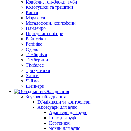
Ковбели, тон-блоки, туби
Колотушки та трещітки
Конги
Маракаси
Металофони, ксилофони
Пандейро
Перкусійні набори
Рейнстіки
Репініко
Сурдо
Тамборіми
Тамбурини
Тімбалес
Трикутники
Ханги
Чаймес
Шейкери
Обладнання
Звукове обладнання
DJ-мікшери та контролери
Аксесуари для аудіо
Адаптери для аудіо
Інше для аудіо
Картриджі
Чохли для аудіо