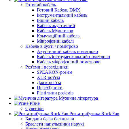
Готовий кабель
Готовий Кабель DMX
Інструментальний кабель
Інший кабель
Кабель акустичний
Кабель Мультикор
Комутаційний кабель
Мікрофонні кабелі
Кабель в бухті / пометрово
Акустичний кабель пометрово
Кабель інструментальний пометрово
Кабель мікрофонний пометрово
Роз'єми і перехідники
SPEAKON-роз'єм
XLR-роз'єм
Джек-роз'єм
Перехідники
Різні типи роз'ємів
Музична література
Різне
Сувеніри
Рок-атрибутика Rock Fan
Бандани бафи балаклави
Браслети напульсники наручі