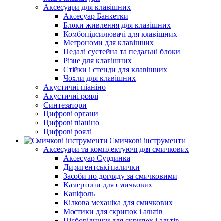
Аксесуари для клавішних
Аксесуар Банкетки
Блоки живлення для клавішних
Комбопідсилювачі для клавішних
Метрономи для клавішних
Педалі сустейна та педальні блоки
Різне для клавішних
Стійки і стенди для клавішних
Чохли для клавішних
Акустичні піаніно
Акустичні роялі
Синтезатори
Цифрові органи
Цифрові піаніно
Цифрові роялі
Смичкові інструменти
Аксесуари та комплектуючі для смичкових
Аксесуар Сурдинка
Диригентські палички
Засоби по догляду за смичковими
Камертони для смичкових
Каніфоль
Кілкова механіка для смичкових
Мостики для скрипок і альтів
Підборiдники для скрипок і альтів