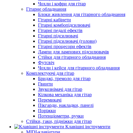
Чохли і кофри для гітар
Гітарне обладнання
Блоки живлення для гітарного обладнання
Гітарні кабінети
Гітарні комбопідсилювачі
Гітарні педалі ефектів
Гітарні підсилювачі
Гітарні підсилювачі (голови)
Гітарні процесори ефектів
Лампи для лампових підсилювачів
Стійки для гітарного обладнання
Футсвіч
Чохли і кейси для гітарного обладнання
Комплектуючі для гітар
Бриджі, тремоло для гітар
Гвинти
Звукознімачі для гітар
Кілкова механіка для гітар
Перемикачі
Пікгарди, накладки, панелі
Поріжки
Потенціометри, ручки
Стійки, гаки, підніжки для гітар
Клавішні інструменти
MIDI-клавіатури