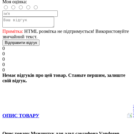
Моя оцінка:
Примітка:
HTML розмітка не підтримується! Використовуйте
звичайний текст.
Відправити відгук
0
0
0
0
0
Немає відгуків про цей товар. Станьте першим, залиште
свій відгук.
ОПИС ТОВАРУ
Опис товару Мундштук для альт саксофона Vandoren