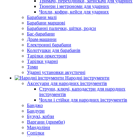
Тримачі, перехідники, затискачі для ударних
Тюнери і метрономи для ударних
Чохли, кофри, кейси для ударних
Барабани малі
Барабани маршові
Барабанні палички, щітки, родси
Бас-барабани
Драм-машини
Електронні барабани
Колотушки для барабанів
Тарілки оркестрові
Тарілки ударні
Томи
Ударні установки акустичні
Народні інструменти
Аксесуари для народних інструментів
Струни, ключі, каподастри для народних
інструментів
Чохли і стійки для народних інструментів
Банджо
Бандури
Бузукі, кобзи
Варгани (дримби)
Мандоліни
Сопілки