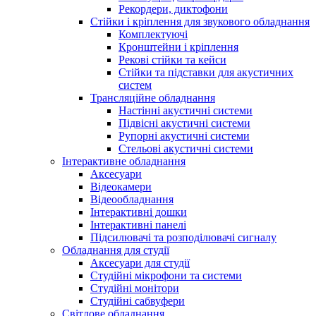
Рекордери, диктофони
Стійки і кріплення для звукового обладнання
Комплектуючі
Кронштейни і кріплення
Рекові стійки та кейси
Стійки та підставки для акустичних
систем
Трансляційне обладнання
Настінні акустичні системи
Підвісні акустичні системи
Рупорні акустичні системи
Стельові акустичні системи
Інтерактивне обладнання
Аксесуари
Відеокамери
Відеообладнання
Інтерактивні дошки
Інтерактивні панелі
Підсилювачі та розподілювачі сигналу
Обладнання для студії
Аксесуари для студії
Студійні мікрофони та системи
Студійні монітори
Студійні сабвуфери
Світлове обладнання