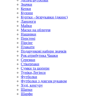
Дитячі футболки
Значки
Кепки
Кулони
Куртки - безрукавки (джинс)
Ланцюги
Майки
Маски на обличчя
Нашивки
Перстені
Пірсінг
Плакати
Подарункові набори значків
Рок-атрибутика Чашки
Сережки
Стікерпаки
Сумки та шопери
Туніки,Легінси
Футболки
Футболки з довгим рукавом
Худі, кенгуру
Шапки
Шарфи