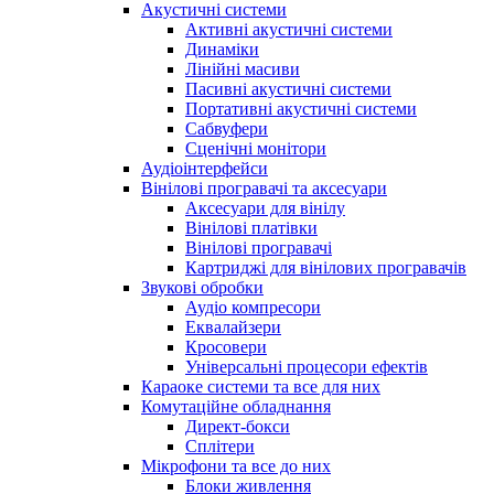
Акустичні системи
Активні акустичні системи
Динаміки
Лінійні масиви
Пасивні акустичні системи
Портативні акустичні системи
Сабвуфери
Сценічні монітори
Аудіоінтерфейси
Вінілові програвачі та аксесуари
Аксесуари для вінілу
Вінілові платівки
Вінілові програвачі
Картриджі для вінілових програвачів
Звукові обробки
Аудіо компресори
Еквалайзери
Кросовери
Універсальні процесори ефектів
Караоке системи та все для них
Комутаційне обладнання
Директ-бокси
Сплітери
Мікрофони та все до них
Блоки живлення