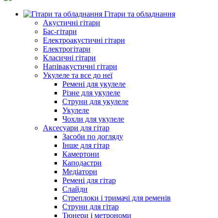
Гітари та обладнання
Акустичні гітари
Бас-гітари
Електроакустичні гітари
Електрогітари
Класичні гітари
Напівакустичні гітари
Укулеле та все до неї
Ремені для укулеле
Різне для укулеле
Струни для укулеле
Укулеле
Чохли для укулеле
Аксесуари для гітар
Засоби по догляду
Інше для гітар
Камертони
Каподастри
Медіатори
Ремені для гітар
Слайди
Стреплоки і тримачі для ременів
Струни для гітар
Тюнери і метрономи