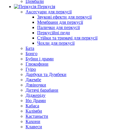
Цимбали
Перкусія
Аксесуари для перкусії
Звукові ефекти для перкусії
Мембрани для перкусії
Палички для перкусії
Перкусійні педи
Стійки та тримачі для перкусії
Чохли для перкусії
Бата
Бонго
Бубни і драми
Глюкофони
Гуіро
Дарбуки та Думбеки
Джембе
Дзвіночки
Дитячі барабани
Діджеріду
Ібо Драми
Кабаса
Калімби
Кастаньєти
Кахони
Клавеси