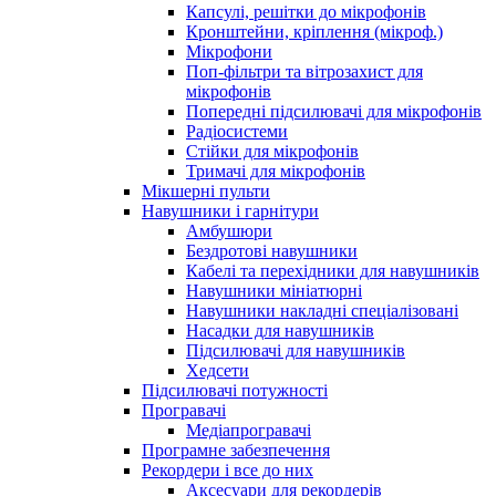
Капсулі, решітки до мікрофонів
Кронштейни, кріплення (мікроф.)
Мікрофони
Поп-фільтри та вітрозахист для
мікрофонів
Попередні підсилювачі для мікрофонів
Радіосистеми
Стійки для мікрофонів
Тримачі для мікрофонів
Мікшерні пульти
Навушники і гарнітури
Амбушюри
Бездротові навушники
Кабелі та перехідники для навушників
Навушники мініатюрні
Навушники накладні спеціалізовані
Насадки для навушників
Підсилювачі для навушників
Хедсети
Підсилювачі потужності
Програвачі
Медіапрогравачі
Програмне забезпечення
Рекордери і все до них
Аксесуари для рекордерів