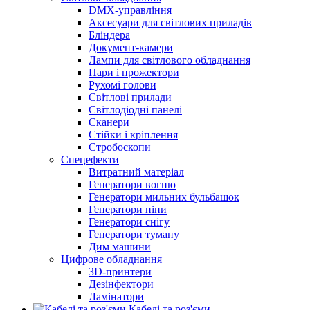
DMX-управління
Аксесуари для світлових приладів
Бліндера
Документ-камери
Лампи для світлового обладнання
Пари і прожектори
Рухомі голови
Світлові прилади
Світлодіодні панелі
Сканери
Стійки і кріплення
Стробоскопи
Спецефекти
Витратний матеріал
Генератори вогню
Генератори мильних бульбашок
Генератори піни
Генератори снігу
Генератори туману
Дим машини
Цифрове обладнання
3D-принтери
Дезінфектори
Ламінатори
Кабелі та роз'єми