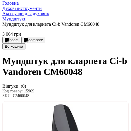
Головна
Духові інструменти
Аксесуари для духових
Мундштуки
Мундштук для кларнета Сі-b Vandoren CM60048
3 064 грн
До кошика
Мундштук для кларнета Сі-b
Vandoren CM60048
Відгуки:
(0)
Код товару:
15969
SKU:
СМ60048