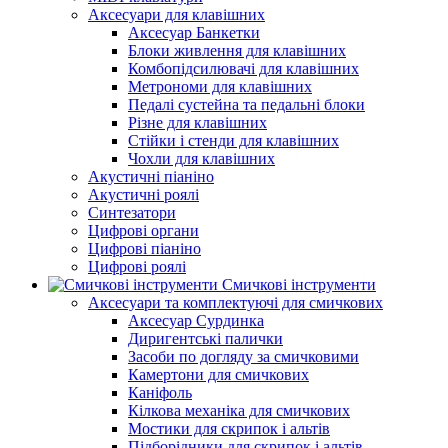
Аксесуари для клавішних
Аксесуар Банкетки
Блоки живлення для клавішних
Комбопідсилювачі для клавішних
Метрономи для клавішних
Педалі сустейна та педальні блоки
Різне для клавішних
Стійки і стенди для клавішних
Чохли для клавішних
Акустичні піаніно
Акустичні роялі
Синтезатори
Цифрові органи
Цифрові піаніно
Цифрові роялі
Смичкові інструменти
Аксесуари та комплектуючі для смичкових
Аксесуар Сурдинка
Диригентські палички
Засоби по догляду за смичковими
Камертони для смичкових
Каніфоль
Кілкова механіка для смичкових
Мостики для скрипок і альтів
Підборiдники для скрипок і альтів