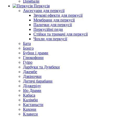
Цимбали
Перкусія
Аксесуари для перкусії
Звукові ефекти для перкусії
Мембрани для перкусії
Палички для перкусії
Перкусійні педи
Стійки та тримачі для перкусії
Чохли для перкусії
Бата
Бонго
Бубни і драми
Глюкофони
Гуіро
Дарбуки та Думбеки
Джембе
Дзвіночки
Дитячі барабани
Діджеріду
Ібо Драми
Кабаса
Калімби
Кастаньєти
Кахони
Клавеси