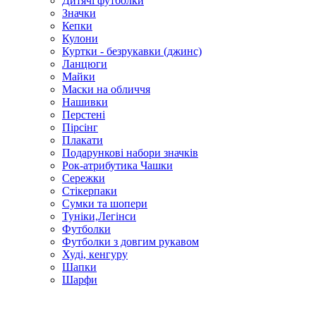
Дитячі футболки
Значки
Кепки
Кулони
Куртки - безрукавки (джинс)
Ланцюги
Майки
Маски на обличчя
Нашивки
Перстені
Пірсінг
Плакати
Подарункові набори значків
Рок-атрибутика Чашки
Сережки
Стікерпаки
Сумки та шопери
Туніки,Легінси
Футболки
Футболки з довгим рукавом
Худі, кенгуру
Шапки
Шарфи