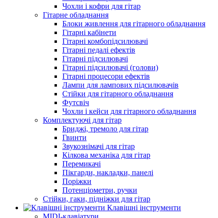
Чохли і кофри для гітар
Гітарне обладнання
Блоки живлення для гітарного обладнання
Гітарні кабінети
Гітарні комбопідсилювачі
Гітарні педалі ефектів
Гітарні підсилювачі
Гітарні підсилювачі (голови)
Гітарні процесори ефектів
Лампи для лампових підсилювачів
Стійки для гітарного обладнання
Футсвіч
Чохли і кейси для гітарного обладнання
Комплектуючі для гітар
Бриджі, тремоло для гітар
Гвинти
Звукознімачі для гітар
Кілкова механіка для гітар
Перемикачі
Пікгарди, накладки, панелі
Поріжки
Потенціометри, ручки
Стійки, гаки, підніжки для гітар
Клавішні інструменти
MIDI-клавіатури