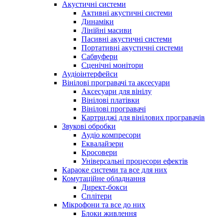
Акустичні системи
Активні акустичні системи
Динаміки
Лінійні масиви
Пасивні акустичні системи
Портативні акустичні системи
Сабвуфери
Сценічні монітори
Аудіоінтерфейси
Вінілові програвачі та аксесуари
Аксесуари для вінілу
Вінілові платівки
Вінілові програвачі
Картриджі для вінілових програвачів
Звукові обробки
Аудіо компресори
Еквалайзери
Кросовери
Універсальні процесори ефектів
Караоке системи та все для них
Комутаційне обладнання
Директ-бокси
Сплітери
Мікрофони та все до них
Блоки живлення