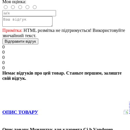
Моя оцінка:
Примітка:
HTML розмітка не підтримується! Використовуйте
звичайний текст.
Відправити відгук
0
0
0
0
0
Немає відгуків про цей товар. Станьте першим, залиште
свій відгук.
ОПИС ТОВАРУ
Опис товару Мундштук для кларнета Сі-b Vandoren