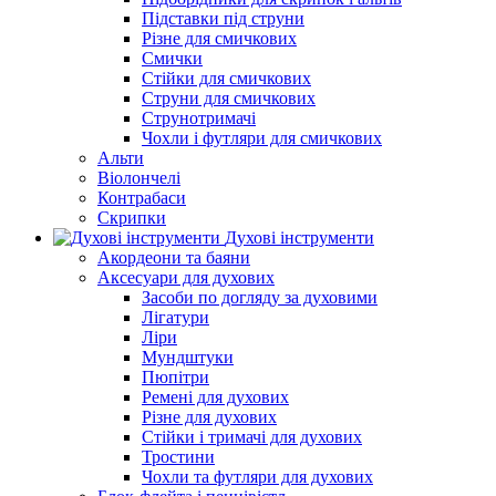
Підставки під струни
Різне для смичкових
Смички
Стійки для смичкових
Струни для смичкових
Струнотримачі
Чохли і футляри для смичкових
Альти
Віолончелі
Контрабаси
Скрипки
Духові інструменти
Акордеони та баяни
Аксесуари для духових
Засоби по догляду за духовими
Лігатури
Ліри
Мундштуки
Пюпітри
Ремені для духових
Різне для духових
Стійки і тримачі для духових
Тростини
Чохли та футляри для духових