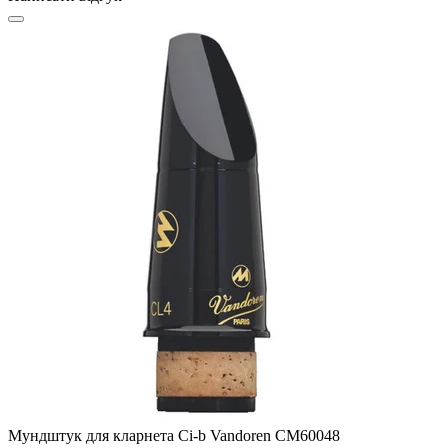
Мундштук для кларнета Сі-b Vandoren CM60048