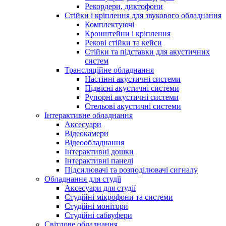
Рекордери, диктофони
Стійки і кріплення для звукового обладнання
Комплектуючі
Кронштейни і кріплення
Рекові стійки та кейси
Стійки та підставки для акустичних
систем
Трансляційне обладнання
Настінні акустичні системи
Підвісні акустичні системи
Рупорні акустичні системи
Стельові акустичні системи
Інтерактивне обладнання
Аксесуари
Відеокамери
Відеообладнання
Інтерактивні дошки
Інтерактивні панелі
Підсилювачі та розподілювачі сигналу
Обладнання для студії
Аксесуари для студії
Студійні мікрофони та системи
Студійні монітори
Студійні сабвуфери
Світлове обладнання