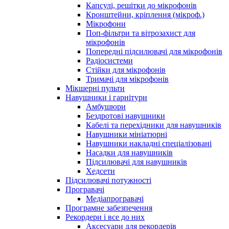
Капсулі, решітки до мікрофонів
Кронштейни, кріплення (мікроф.)
Мікрофони
Поп-фільтри та вітрозахист для
мікрофонів
Попередні підсилювачі для мікрофонів
Радіосистеми
Стійки для мікрофонів
Тримачі для мікрофонів
Мікшерні пульти
Навушники і гарнітури
Амбушюри
Бездротові навушники
Кабелі та перехідники для навушників
Навушники мініатюрні
Навушники накладні спеціалізовані
Насадки для навушників
Підсилювачі для навушників
Хедсети
Підсилювачі потужності
Програвачі
Медіапрогравачі
Програмне забезпечення
Рекордери і все до них
Аксесуари для рекордерів