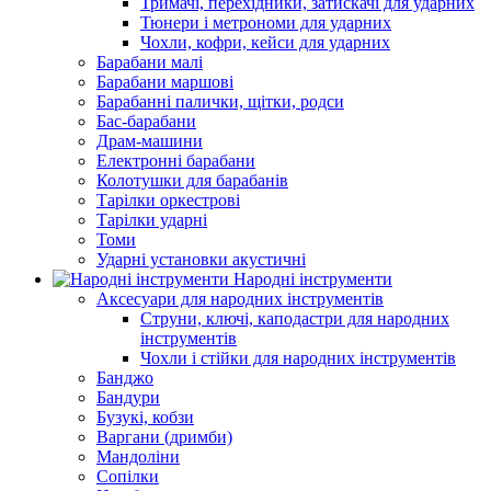
Тримачі, перехідники, затискачі для ударних
Тюнери і метрономи для ударних
Чохли, кофри, кейси для ударних
Барабани малі
Барабани маршові
Барабанні палички, щітки, родси
Бас-барабани
Драм-машини
Електронні барабани
Колотушки для барабанів
Тарілки оркестрові
Тарілки ударні
Томи
Ударні установки акустичні
Народні інструменти
Аксесуари для народних інструментів
Струни, ключі, каподастри для народних
інструментів
Чохли і стійки для народних інструментів
Банджо
Бандури
Бузукі, кобзи
Варгани (дримби)
Мандоліни
Сопілки