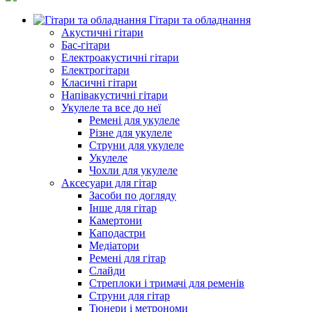
Гітари та обладнання
Акустичні гітари
Бас-гітари
Електроакустичні гітари
Електрогітари
Класичні гітари
Напівакустичні гітари
Укулеле та все до неї
Ремені для укулеле
Різне для укулеле
Струни для укулеле
Укулеле
Чохли для укулеле
Аксесуари для гітар
Засоби по догляду
Інше для гітар
Камертони
Каподастри
Медіатори
Ремені для гітар
Слайди
Стреплоки і тримачі для ременів
Струни для гітар
Тюнери і метрономи