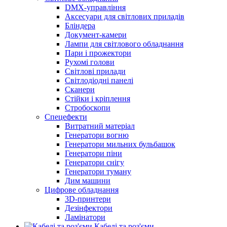
DMX-управління
Аксесуари для світлових приладів
Бліндера
Документ-камери
Лампи для світлового обладнання
Пари і прожектори
Рухомі голови
Світлові прилади
Світлодіодні панелі
Сканери
Стійки і кріплення
Стробоскопи
Спецефекти
Витратний матеріал
Генератори вогню
Генератори мильних бульбашок
Генератори піни
Генератори снігу
Генератори туману
Дим машини
Цифрове обладнання
3D-принтери
Дезінфектори
Ламінатори
Кабелі та роз'єми