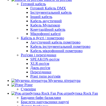
Готовий кабель
Готовий Кабель DMX
Інструментальний кабель
Інший кабель
Кабель акустичний
Кабель Мультикор
Комутаційний кабель
Мікрофонні кабелі
Кабель в бухті / пометрово
Акустичний кабель пометрово
Кабель інструментальний пометрово
Кабель мікрофонний пометрово
Роз'єми і перехідники
SPEAKON-роз'єм
XLR-роз'єм
Джек-роз'єм
Перехідники
Різні типи роз'ємів
Музична література
Різне
Сувеніри
Рок-атрибутика Rock Fan
Бандани бафи балаклави
Браслети напульсники наручі