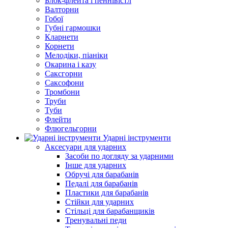
Блок-флейта і пеннівістл
Валторни
Гобої
Губні гармошки
Кларнети
Корнети
Мелодіки, піаніки
Окарина і казу
Саксгорни
Саксофони
Тромбони
Труби
Туби
Флейти
Флюгельгорни
Ударні інструменти
Аксесуари для ударних
Засоби по догляду за ударними
Інше для ударних
Обручі для барабанів
Педалі для барабанів
Пластики для барабанів
Стійки для ударних
Стільці для барабанщиків
Тренувальні педи