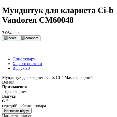
Мундштук для кларнета Сі-b
Vandoren CM60048
3 064 грн
Опис товару
Характеристики
Відгуків
0
Мундштук для кларнета Сі-b, CL4 Masters, чорний
Default
Призначення
Для кларнета
Відгуки
0
/ 5
середній рейтинг товара
Написати відгук
Написати відгук