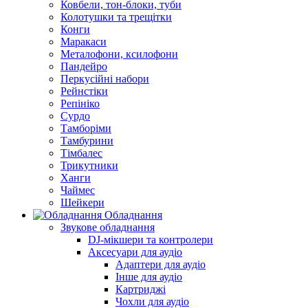
Ковбели, тон-блоки, туби
Колотушки та трещітки
Конги
Маракаси
Металофони, ксилофони
Пандейро
Перкусійні набори
Рейнстіки
Репініко
Сурдо
Тамборіми
Тамбурини
Тімбалес
Трикутники
Ханги
Чаймес
Шейкери
Обладнання
Звукове обладнання
DJ-мікшери та контролери
Аксесуари для аудіо
Адаптери для аудіо
Інше для аудіо
Картриджі
Чохли для аудіо