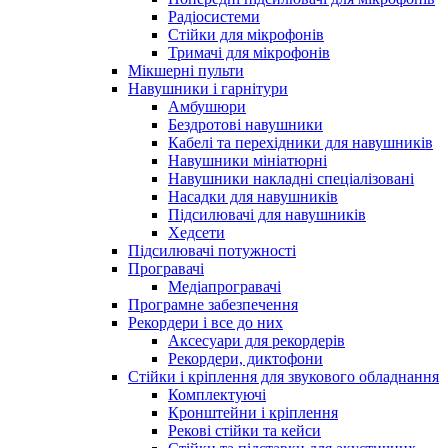
Радіосистеми
Стійки для мікрофонів
Тримачі для мікрофонів
Мікшерні пульти
Навушники і гарнітури
Амбушюри
Бездротові навушники
Кабелі та перехідники для навушників
Навушники мініатюрні
Навушники накладні спеціалізовані
Насадки для навушників
Підсилювачі для навушників
Хедсети
Підсилювачі потужності
Програвачі
Медіапрогравачі
Програмне забезпечення
Рекордери і все до них
Аксесуари для рекордерів
Рекордери, диктофони
Стійки і кріплення для звукового обладнання
Комплектуючі
Кронштейни і кріплення
Рекові стійки та кейси