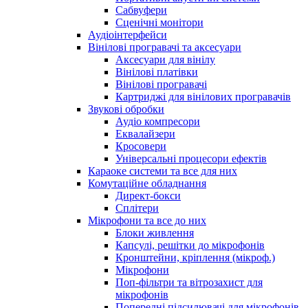
Сабвуфери
Сценічні монітори
Аудіоінтерфейси
Вінілові програвачі та аксесуари
Аксесуари для вінілу
Вінілові платівки
Вінілові програвачі
Картриджі для вінілових програвачів
Звукові обробки
Аудіо компресори
Еквалайзери
Кросовери
Універсальні процесори ефектів
Караоке системи та все для них
Комутаційне обладнання
Директ-бокси
Сплітери
Мікрофони та все до них
Блоки живлення
Капсулі, решітки до мікрофонів
Кронштейни, кріплення (мікроф.)
Мікрофони
Поп-фільтри та вітрозахист для
мікрофонів
Попередні підсилювачі для мікрофонів