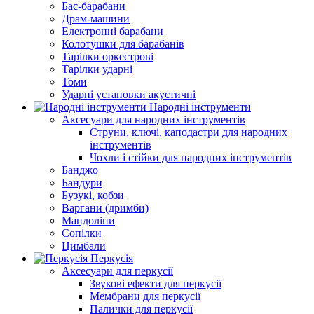
Бас-барабани
Драм-машини
Електронні барабани
Колотушки для барабанів
Тарілки оркестрові
Тарілки ударні
Томи
Ударні установки акустичні
Народні інструменти
Аксесуари для народних інструментів
Струни, ключі, каподастри для народних
інструментів
Чохли і стійки для народних інструментів
Банджо
Бандури
Бузукі, кобзи
Варгани (дримби)
Мандоліни
Сопілки
Цимбали
Перкусія
Аксесуари для перкусії
Звукові ефекти для перкусії
Мембрани для перкусії
Палички для перкусії