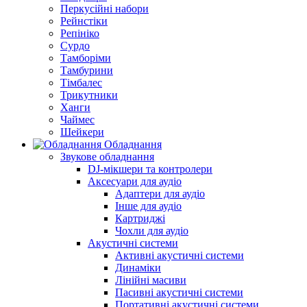
Перкусійні набори
Рейнстіки
Репініко
Сурдо
Тамборіми
Тамбурини
Тімбалес
Трикутники
Ханги
Чаймес
Шейкери
Обладнання
Звукове обладнання
DJ-мікшери та контролери
Аксесуари для аудіо
Адаптери для аудіо
Інше для аудіо
Картриджі
Чохли для аудіо
Акустичні системи
Активні акустичні системи
Динаміки
Лінійні масиви
Пасивні акустичні системи
Портативні акустичні системи