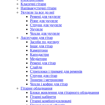
Класичні гітари
Напівакустичні гітари
Укулеле та все до неї
Ремені для укулеле
Різне для укулеле
Струни для укулеле
Укулеле
Чохли для укулеле
Аксесуари для гітар
Засоби по догляду
Інше для гітар
Камертони
Каподастри
Медіатори
Ремені для гітар
Слайди
Стреплоки і тримачі для ременів
Струни для гітар
Тюнери і метрономи
Чохли і кофри для гітар
Гітарне обладнання
Блоки живлення для гітарного обладнання
Гітарні кабінети
Гітарні комбопідсилювачі