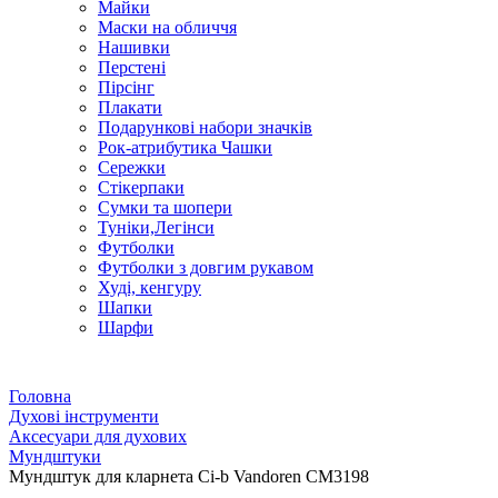
Майки
Маски на обличчя
Нашивки
Перстені
Пірсінг
Плакати
Подарункові набори значків
Рок-атрибутика Чашки
Сережки
Стікерпаки
Сумки та шопери
Туніки,Легінси
Футболки
Футболки з довгим рукавом
Худі, кенгуру
Шапки
Шарфи
Головна
Духові інструменти
Аксесуари для духових
Мундштуки
Мундштук для кларнета Сі-b Vandoren CM3198