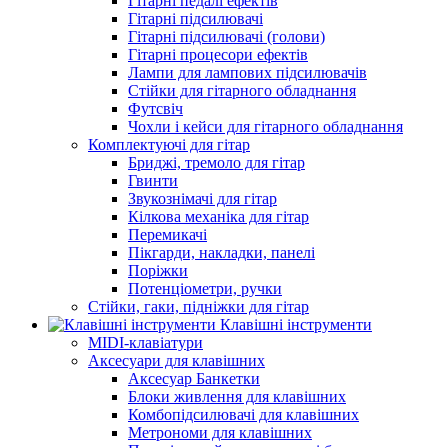
Гітарні педалі ефектів
Гітарні підсилювачі
Гітарні підсилювачі (голови)
Гітарні процесори ефектів
Лампи для лампових підсилювачів
Стійки для гітарного обладнання
Футсвіч
Чохли і кейси для гітарного обладнання
Комплектуючі для гітар
Бриджі, тремоло для гітар
Гвинти
Звукознімачі для гітар
Кілкова механіка для гітар
Перемикачі
Пікгарди, накладки, панелі
Поріжки
Потенціометри, ручки
Стійки, гаки, підніжки для гітар
Клавішні інструменти
MIDI-клавіатури
Аксесуари для клавішних
Аксесуар Банкетки
Блоки живлення для клавішних
Комбопідсилювачі для клавішних
Метрономи для клавішних