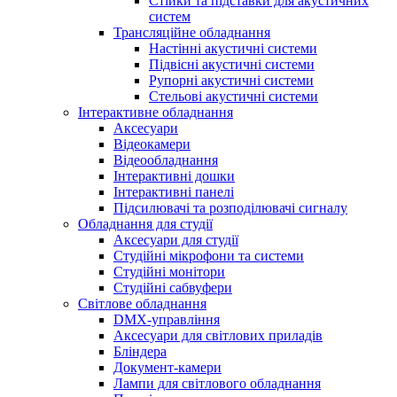
Стійки та підставки для акустичних
систем
Трансляційне обладнання
Настінні акустичні системи
Підвісні акустичні системи
Рупорні акустичні системи
Стельові акустичні системи
Інтерактивне обладнання
Аксесуари
Відеокамери
Відеообладнання
Інтерактивні дошки
Інтерактивні панелі
Підсилювачі та розподілювачі сигналу
Обладнання для студії
Аксесуари для студії
Студійні мікрофони та системи
Студійні монітори
Студійні сабвуфери
Світлове обладнання
DMX-управління
Аксесуари для світлових приладів
Бліндера
Документ-камери
Лампи для світлового обладнання