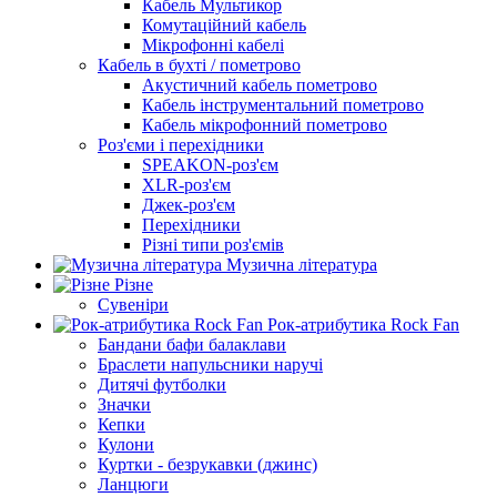
Кабель Мультикор
Комутаційний кабель
Мікрофонні кабелі
Кабель в бухті / пометрово
Акустичний кабель пометрово
Кабель інструментальний пометрово
Кабель мікрофонний пометрово
Роз'єми і перехідники
SPEAKON-роз'єм
XLR-роз'єм
Джек-роз'єм
Перехідники
Різні типи роз'ємів
Музична література
Різне
Сувеніри
Рок-атрибутика Rock Fan
Бандани бафи балаклави
Браслети напульсники наручі
Дитячі футболки
Значки
Кепки
Кулони
Куртки - безрукавки (джинс)
Ланцюги