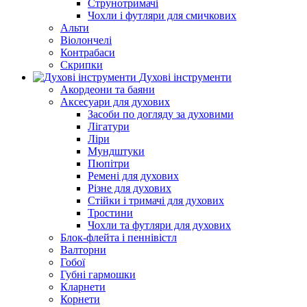
Струнотримачі
Чохли і футляри для смичкових
Альти
Віолончелі
Контрабаси
Скрипки
Духові інструменти
Акордеони та баяни
Аксесуари для духових
Засоби по догляду за духовими
Лігатури
Ліри
Мундштуки
Пюпітри
Ремені для духових
Різне для духових
Стійки і тримачі для духових
Тростини
Чохли та футляри для духових
Блок-флейта і пеннівістл
Валторни
Гобої
Губні гармошки
Кларнети
Корнети