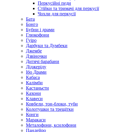
Перкусійні педи
Стійки та тримачі для перкусії
Чохли для перкусії
Бата
Бонго
Бубни і драми
Глюкофони
Гуіро
Дарбуки та Думбеки
Джембе
Дзвіночки
Дитячі барабани
Діджеріду
Ібо Драми
Кабаса
Калімби
Кастаньєти
Кахони
Клавеси
Ковбели, тон-блоки, туби
Колотушки та трещітки
Конги
Маракаси
Металофони, ксилофони
Пандейро