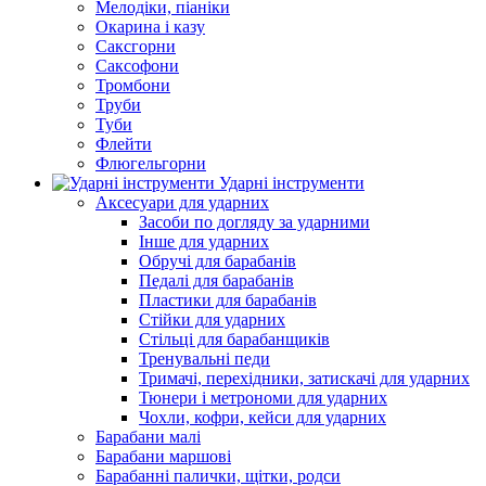
Мелодіки, піаніки
Окарина і казу
Саксгорни
Саксофони
Тромбони
Труби
Туби
Флейти
Флюгельгорни
Ударні інструменти
Аксесуари для ударних
Засоби по догляду за ударними
Інше для ударних
Обручі для барабанів
Педалі для барабанів
Пластики для барабанів
Стійки для ударних
Стільці для барабанщиків
Тренувальні педи
Тримачі, перехідники, затискачі для ударних
Тюнери і метрономи для ударних
Чохли, кофри, кейси для ударних
Барабани малі
Барабани маршові
Барабанні палички, щітки, родси