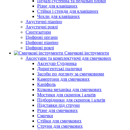
Педалі сустейна та педальні блоки
Різне для клавішних
Стійки і стенди для клавішних
Чохли для клавішних
Акустичні піаніно
Акустичні роялі
Синтезатори
Цифрові органи
Цифрові піаніно
Цифрові роялі
Смичкові інструменти
Аксесуари та комплектуючі для смичкових
Аксесуар Сурдинка
Диригентські палички
Засоби по догляду за смичковими
Камертони для смичкових
Каніфоль
Кілкова механіка для смичкових
Мостики для скрипок і альтів
Підборiдники для скрипок і альтів
Підставки під струни
Різне для смичкових
Смички
Стійки для смичкових
Струни для смичкових