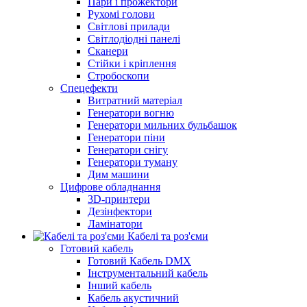
Пари і прожектори
Рухомі голови
Світлові прилади
Світлодіодні панелі
Сканери
Стійки і кріплення
Стробоскопи
Спецефекти
Витратний матеріал
Генератори вогню
Генератори мильних бульбашок
Генератори піни
Генератори снігу
Генератори туману
Дим машини
Цифрове обладнання
3D-принтери
Дезінфектори
Ламінатори
Кабелі та роз'єми
Готовий кабель
Готовий Кабель DMX
Інструментальний кабель
Інший кабель
Кабель акустичний