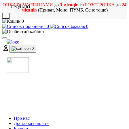
ОПЛАТА ЧАСТИНАМИ
до
3 місяців
та
РОЗСТРОЧКА
до
24
ПРОДАНО
місяців
(Приват, Моно, ПУМБ, Сенс тощо)
X
0
0
0
0
МАГАЗИН
МУЗИЧНИХ ІНСТРУМЕНТІВ
ТА РОК АТРИБУТИКИ
Про нас
Доставка і оплата
Бренди