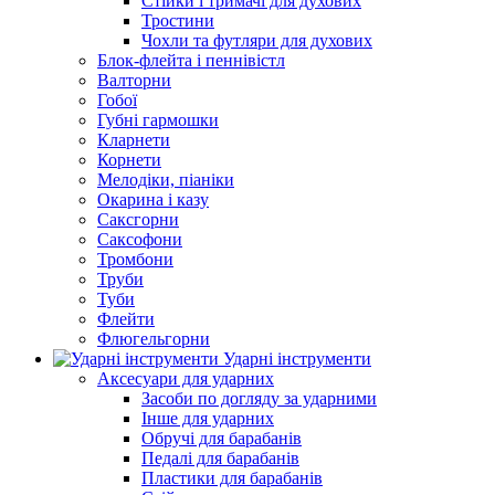
Стійки і тримачі для духових
Тростини
Чохли та футляри для духових
Блок-флейта і пеннівістл
Валторни
Гобої
Губні гармошки
Кларнети
Корнети
Мелодіки, піаніки
Окарина і казу
Саксгорни
Саксофони
Тромбони
Труби
Туби
Флейти
Флюгельгорни
Ударні інструменти
Аксесуари для ударних
Засоби по догляду за ударними
Інше для ударних
Обручі для барабанів
Педалі для барабанів
Пластики для барабанів