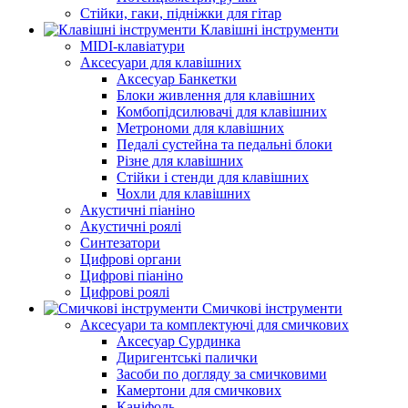
Стійки, гаки, підніжки для гітар
Клавішні інструменти
MIDI-клавіатури
Аксесуари для клавішних
Аксесуар Банкетки
Блоки живлення для клавішних
Комбопідсилювачі для клавішних
Метрономи для клавішних
Педалі сустейна та педальні блоки
Різне для клавішних
Стійки і стенди для клавішних
Чохли для клавішних
Акустичні піаніно
Акустичні роялі
Синтезатори
Цифрові органи
Цифрові піаніно
Цифрові роялі
Смичкові інструменти
Аксесуари та комплектуючі для смичкових
Аксесуар Сурдинка
Диригентські палички
Засоби по догляду за смичковими
Камертони для смичкових
Каніфоль