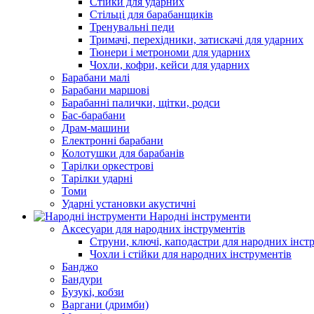
Стійки для ударних
Стільці для барабанщиків
Тренувальні педи
Тримачі, перехідники, затискачі для ударних
Тюнери і метрономи для ударних
Чохли, кофри, кейси для ударних
Барабани малі
Барабани маршові
Барабанні палички, щітки, родси
Бас-барабани
Драм-машини
Електронні барабани
Колотушки для барабанів
Тарілки оркестрові
Тарілки ударні
Томи
Ударні установки акустичні
Народні інструменти
Аксесуари для народних інструментів
Струни, ключі, каподастри для народних інст
Чохли і стійки для народних інструментів
Банджо
Бандури
Бузукі, кобзи
Варгани (дримби)