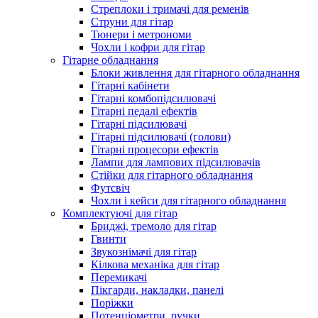
Стреплоки і тримачі для ременів
Струни для гітар
Тюнери і метрономи
Чохли і кофри для гітар
Гітарне обладнання
Блоки живлення для гітарного обладнання
Гітарні кабінети
Гітарні комбопідсилювачі
Гітарні педалі ефектів
Гітарні підсилювачі
Гітарні підсилювачі (голови)
Гітарні процесори ефектів
Лампи для лампових підсилювачів
Стійки для гітарного обладнання
Футсвіч
Чохли і кейси для гітарного обладнання
Комплектуючі для гітар
Бриджі, тремоло для гітар
Гвинти
Звукознімачі для гітар
Кілкова механіка для гітар
Перемикачі
Пікгарди, накладки, панелі
Поріжки
Потенціометри, ручки