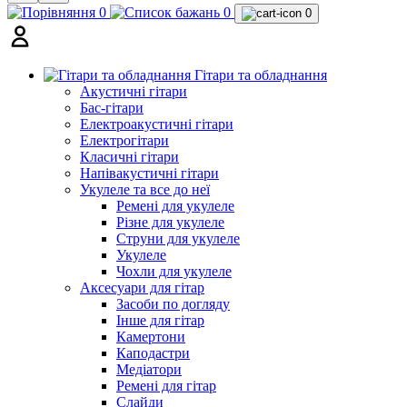
0
0
0
Гітари та обладнання
Акустичні гітари
Бас-гітари
Електроакустичні гітари
Електрогітари
Класичні гітари
Напівакустичні гітари
Укулеле та все до неї
Ремені для укулеле
Різне для укулеле
Струни для укулеле
Укулеле
Чохли для укулеле
Аксесуари для гітар
Засоби по догляду
Інше для гітар
Камертони
Каподастри
Медіатори
Ремені для гітар
Слайди