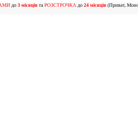
АМИ
до
3 місяців
та
РОЗСТРОЧКА
до
24 місяців
(Приват, Моно