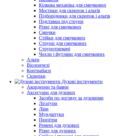
Кілкова механіка для смичкових
Мостики для скрипок і альтів
Підборiдники для скрипок і альтів
Підставки під струни
Різне для смичкових
Смички
Стійки для смичкових
Струни для смичкових
Струнотримачі
Чохли і футляри для смичкових
Альти
Віолончелі
Контрабаси
Скрипки
Духові інструменти
Акордеони та баяни
Аксесуари для духових
Засоби по догляду за духовими
Лігатури
Ліри
Мундштуки
Пюпітри
Ремені для духових
Різне для духових