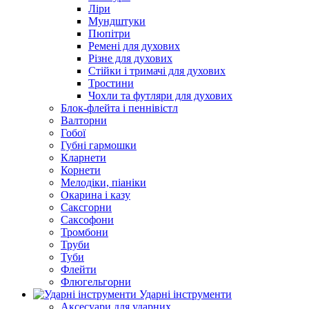
Ліри
Мундштуки
Пюпітри
Ремені для духових
Різне для духових
Стійки і тримачі для духових
Тростини
Чохли та футляри для духових
Блок-флейта і пеннівістл
Валторни
Гобої
Губні гармошки
Кларнети
Корнети
Мелодіки, піаніки
Окарина і казу
Саксгорни
Саксофони
Тромбони
Труби
Туби
Флейти
Флюгельгорни
Ударні інструменти
Аксесуари для ударних