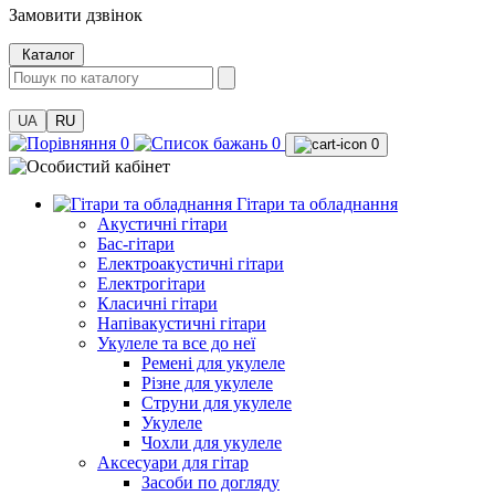
Замовити дзвінок
Каталог
UA
RU
0
0
0
Гітари та обладнання
Акустичні гітари
Бас-гітари
Електроакустичні гітари
Електрогітари
Класичні гітари
Напівакустичні гітари
Укулеле та все до неї
Ремені для укулеле
Різне для укулеле
Струни для укулеле
Укулеле
Чохли для укулеле
Аксесуари для гітар
Засоби по догляду