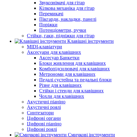
Звукознімачі для гітар
Кілкова механіка для гітар
Перемикачі
Пікгарди, накладки, панелі
Поріжки
Потенціометри, ручки
Стійки, гаки, підніжки для гітар
Клавішні інструменти
MIDI-клавіатури
Аксесуари для клавішних
Аксесуар Банкетки
Блоки живлення для клавішних
Комбопідсилювачі для клавішних
Метрономи для клавішних
Педалі сустейна та педальні блоки
Різне для клавішних
Стійки і стенди для клавішних
Чохли для клавішних
Акустичні піаніно
Акустичні роялі
Синтезатори
Цифрові органи
Цифрові піаніно
Цифрові роялі
Смичкові інструменти