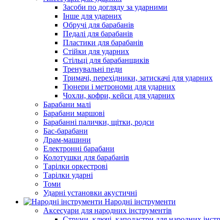
Засоби по догляду за ударними
Інше для ударних
Обручі для барабанів
Педалі для барабанів
Пластики для барабанів
Стійки для ударних
Стільці для барабанщиків
Тренувальні педи
Тримачі, перехідники, затискачі для ударних
Тюнери і метрономи для ударних
Чохли, кофри, кейси для ударних
Барабани малі
Барабани маршові
Барабанні палички, щітки, родси
Бас-барабани
Драм-машини
Електронні барабани
Колотушки для барабанів
Тарілки оркестрові
Тарілки ударні
Томи
Ударні установки акустичні
Народні інструменти
Аксесуари для народних інструментів
Струни, ключі, каподастри для народних інст