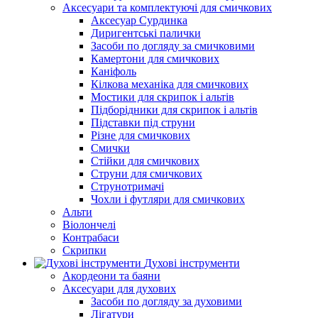
Аксесуари та комплектуючі для смичкових
Аксесуар Сурдинка
Диригентські палички
Засоби по догляду за смичковими
Камертони для смичкових
Каніфоль
Кілкова механіка для смичкових
Мостики для скрипок і альтів
Підборiдники для скрипок і альтів
Підставки під струни
Різне для смичкових
Смички
Стійки для смичкових
Струни для смичкових
Струнотримачі
Чохли і футляри для смичкових
Альти
Віолончелі
Контрабаси
Скрипки
Духові інструменти
Акордеони та баяни
Аксесуари для духових
Засоби по догляду за духовими
Лігатури