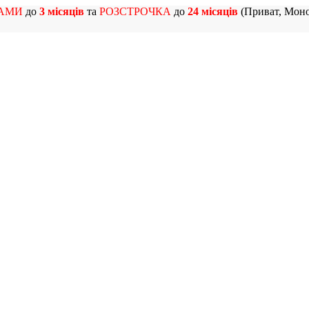
АМИ
до
3 місяців
та
РОЗСТРОЧКА
до
24 місяців
(Приват, Моно