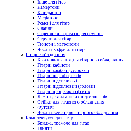
Інше для гітар
Камертони
Каподастри
Медіатори
Ремені для гітар
Слайди
Стреплоки і тримачі для ременів
Струни для гітар
Тюнери і метрономи
Чохли і кофри для гітар
Гітарне обладнання
Блоки живлення для гітарного обладнання
Гітарні кабінети
Гітарні комбопідсилювачі
Гітарні педалі ефектів
Гітарні підсилювачі
Гітарні підсилювачі (голови)
Гітарні процесори ефектів
Лампи для лампових підсилювачів
Стійки для гітарного обладнання
Футсвіч
Чохли і кейси для гітарного обладнання
Комплектуючі для гітар
Бриджі, тремоло для гітар
Гвинти