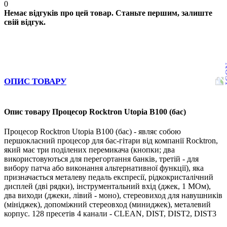
0
Немає відгуків про цей товар. Станьте першим, залиште
свій відгук.
ОПИС ТОВАРУ
Опис товару Процесор Rocktron Utopia B100 (бас)
Процесор Rocktron Utopia B100 (бас) - являє собою
першокласний процесор для бас-гітари від компанії Rocktron,
який має три поділених перемикача (кнопки; два
використовуються для перегортання банків, третій - для
вибору патча або виконання альтернативної функції), яка
призначається металеву педаль експресії, рідкокристалічний
дисплей (дві рядки), інструментальний вхід (джек, 1 МОм),
два виходи (джеки, лівий - моно), стереовиход для навушників
(мініджек), допоміжний стереовход (миниджек), металевий
корпус. 128 пресетів 4 канали - CLEAN, DIST, DIST2, DIST3