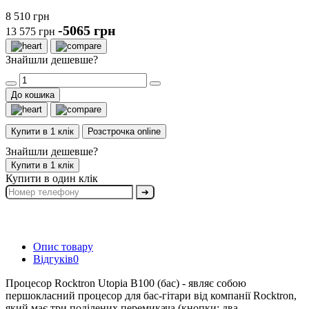
8 510 грн
-5065 грн
13 575 грн
Знайшли дешевше?
До кошика
Купити в 1 клік
Розстрочка online
Знайшли дешевше?
Купити в 1 клік
Купити в один клік
➔
Опис товару
Відгуків
0
Процесор Rocktron Utopia B100 (бас) - являє собою
першокласний процесор для бас-гітари від компанії Rocktron,
який має три поділених перемикача (кнопки; два