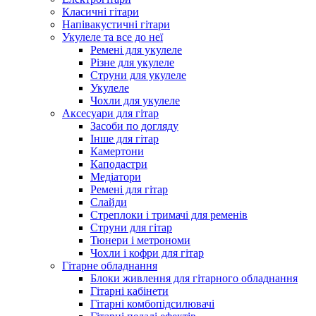
Класичні гітари
Напівакустичні гітари
Укулеле та все до неї
Ремені для укулеле
Різне для укулеле
Струни для укулеле
Укулеле
Чохли для укулеле
Аксесуари для гітар
Засоби по догляду
Інше для гітар
Камертони
Каподастри
Медіатори
Ремені для гітар
Слайди
Стреплоки і тримачі для ременів
Струни для гітар
Тюнери і метрономи
Чохли і кофри для гітар
Гітарне обладнання
Блоки живлення для гітарного обладнання
Гітарні кабінети
Гітарні комбопідсилювачі