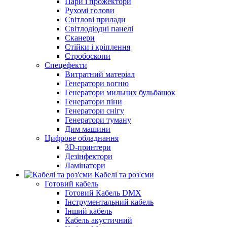
Пари і прожектори
Рухомі голови
Світлові прилади
Світлодіодні панелі
Сканери
Стійки і кріплення
Стробоскопи
Спецефекти
Витратний матеріал
Генератори вогню
Генератори мильних бульбашок
Генератори піни
Генератори снігу
Генератори туману
Дим машини
Цифрове обладнання
3D-принтери
Дезінфектори
Ламінатори
Кабелі та роз'єми
Готовий кабель
Готовий Кабель DMX
Інструментальний кабель
Інший кабель
Кабель акустичний