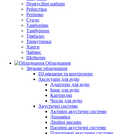
Перкусійні набори
Рейнстіки
Репініко
Сурдо
Тамборіми
Тамбурини
Тімбалес
Трикутники
Ханги
Чаймес
Шейкери
Обладнання
Звукове обладнання
DJ-мікшери та контролери
Аксесуари для аудіо
Адаптери для аудіо
Інше для аудіо
Картриджі
Чохли для аудіо
Акустичні системи
Активні акустичні системи
Динаміки
Лінійні масиви
Пасивні акустичні системи
Портативні акустичні системи