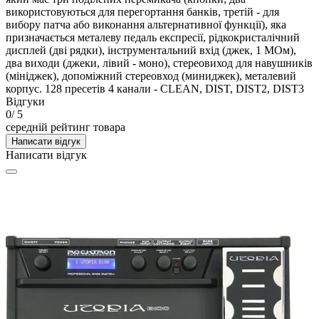
використовуються для перегортання банків, третій - для
вибору патча або виконання альтернативної функції), яка
призначається металеву педаль експресії, рідкокристалічний
дисплей (дві рядки), інструментальний вхід (джек, 1 МОм),
два виходи (джеки, лівий - моно), стереовиход для навушників
(мініджек), допоміжний стереовход (миниджек), металевий
корпус. 128 пресетів 4 канали - CLEAN, DIST, DIST2, DIST3
Відгуки
0
/ 5
середній рейтинг товара
Написати відгук
Написати відгук