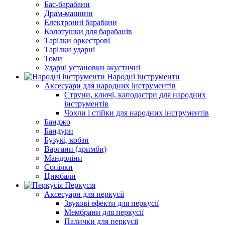
Бас-барабани
Драм-машини
Електронні барабани
Колотушки для барабанів
Тарілки оркестрові
Тарілки ударні
Томи
Ударні установки акустичні
Народні інструменти
Аксесуари для народних інструментів
Струни, ключі, каподастри для народних
інструментів
Чохли і стійки для народних інструментів
Банджо
Бандури
Бузукі, кобзи
Варгани (дримби)
Мандоліни
Сопілки
Цимбали
Перкусія
Аксесуари для перкусії
Звукові ефекти для перкусії
Мембрани для перкусії
Палички для перкусії