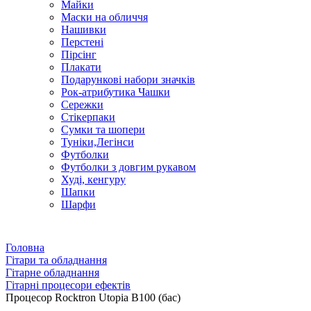
Майки
Маски на обличчя
Нашивки
Перстені
Пірсінг
Плакати
Подарункові набори значків
Рок-атрибутика Чашки
Сережки
Стікерпаки
Сумки та шопери
Туніки,Легінси
Футболки
Футболки з довгим рукавом
Худі, кенгуру
Шапки
Шарфи
Головна
Гітари та обладнання
Гітарне обладнання
Гітарні процесори ефектів
Процесор Rocktron Utopia B100 (бас)