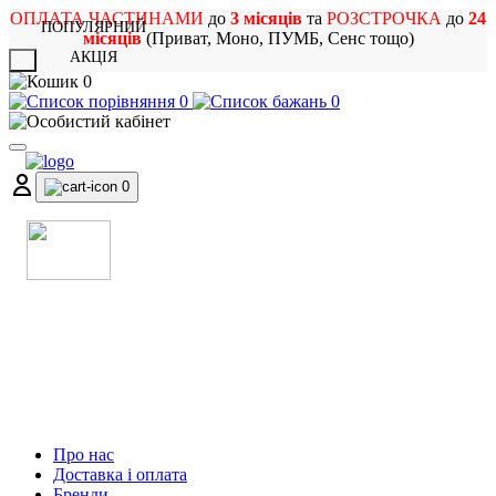
ОПЛАТА ЧАСТИНАМИ
до
3 місяців
та
РОЗСТРОЧКА
до
24
ПОПУЛЯРНИЙ
місяців
(Приват, Моно, ПУМБ, Сенс тощо)
АКЦІЯ
X
0
0
0
0
МАГАЗИН
МУЗИЧНИХ ІНСТРУМЕНТІВ
ТА РОК АТРИБУТИКИ
Про нас
Доставка і оплата
Бренди