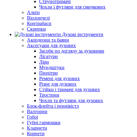
Струнотримачі
Чохли і футляри для смичкових
Альти
Віолончелі
Контрабаси
Скрипки
Духові інструменти
Акордеони та баяни
Аксесуари для духових
Засоби по догляду за духовими
Лігатури
Ліри
Мундштуки
Пюпітри
Ремені для духових
Різне для духових
Стійки і тримачі для духових
Тростини
Чохли та футляри для духових
Блок-флейта і пеннівістл
Валторни
Гобої
Губні гармошки
Кларнети
Корнети