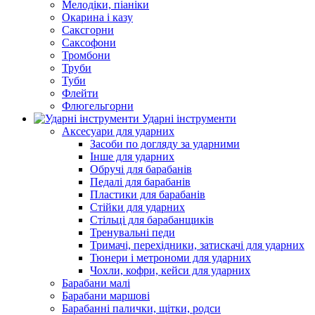
Мелодіки, піаніки
Окарина і казу
Саксгорни
Саксофони
Тромбони
Труби
Туби
Флейти
Флюгельгорни
Ударні інструменти
Аксесуари для ударних
Засоби по догляду за ударними
Інше для ударних
Обручі для барабанів
Педалі для барабанів
Пластики для барабанів
Стійки для ударних
Стільці для барабанщиків
Тренувальні педи
Тримачі, перехідники, затискачі для ударних
Тюнери і метрономи для ударних
Чохли, кофри, кейси для ударних
Барабани малі
Барабани маршові
Барабанні палички, щітки, родси