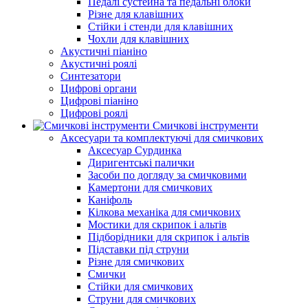
Педалі сустейна та педальні блоки
Різне для клавішних
Стійки і стенди для клавішних
Чохли для клавішних
Акустичні піаніно
Акустичні роялі
Синтезатори
Цифрові органи
Цифрові піаніно
Цифрові роялі
Смичкові інструменти
Аксесуари та комплектуючі для смичкових
Аксесуар Сурдинка
Диригентські палички
Засоби по догляду за смичковими
Камертони для смичкових
Каніфоль
Кілкова механіка для смичкових
Мостики для скрипок і альтів
Підборiдники для скрипок і альтів
Підставки під струни
Різне для смичкових
Смички
Стійки для смичкових
Струни для смичкових