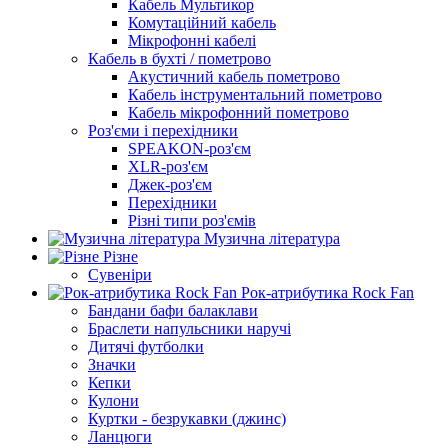
Кабель Мультикор
Комутаційний кабель
Мікрофонні кабелі
Кабель в бухті / пометрово
Акустичний кабель пометрово
Кабель інструментальний пометрово
Кабель мікрофонний пометрово
Роз'єми і перехідники
SPEAKON-роз'єм
XLR-роз'єм
Джек-роз'єм
Перехідники
Різні типи роз'ємів
Музична література
Різне
Сувеніри
Рок-атрибутика Rock Fan
Бандани бафи балаклави
Браслети напульсники наручі
Дитячі футболки
Значки
Кепки
Кулони
Куртки - безрукавки (джинс)
Ланцюги