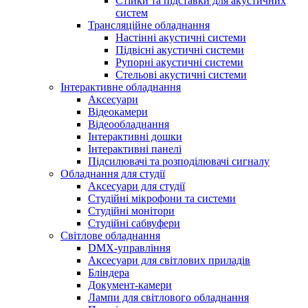
Стійки та підставки для акустичних
систем
Трансляційне обладнання
Настінні акустичні системи
Підвісні акустичні системи
Рупорні акустичні системи
Стельові акустичні системи
Інтерактивне обладнання
Аксесуари
Відеокамери
Відеообладнання
Інтерактивні дошки
Інтерактивні панелі
Підсилювачі та розподілювачі сигналу
Обладнання для студії
Аксесуари для студії
Студійні мікрофони та системи
Студійні монітори
Студійні сабвуфери
Світлове обладнання
DMX-управління
Аксесуари для світлових приладів
Бліндера
Документ-камери
Лампи для світлового обладнання