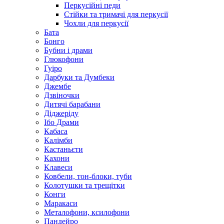
Перкусійні педи
Стійки та тримачі для перкусії
Чохли для перкусії
Бата
Бонго
Бубни і драми
Глюкофони
Гуіро
Дарбуки та Думбеки
Джембе
Дзвіночки
Дитячі барабани
Діджеріду
Ібо Драми
Кабаса
Калімби
Кастаньєти
Кахони
Клавеси
Ковбели, тон-блоки, туби
Колотушки та трещітки
Конги
Маракаси
Металофони, ксилофони
Пандейро