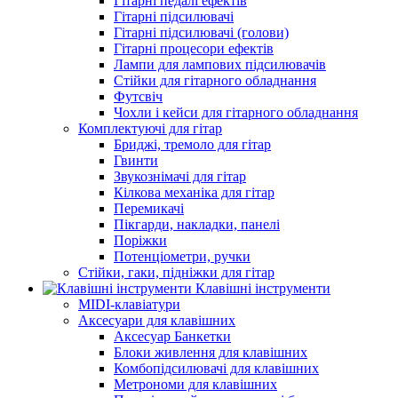
Гітарні педалі ефектів
Гітарні підсилювачі
Гітарні підсилювачі (голови)
Гітарні процесори ефектів
Лампи для лампових підсилювачів
Стійки для гітарного обладнання
Футсвіч
Чохли і кейси для гітарного обладнання
Комплектуючі для гітар
Бриджі, тремоло для гітар
Гвинти
Звукознімачі для гітар
Кілкова механіка для гітар
Перемикачі
Пікгарди, накладки, панелі
Поріжки
Потенціометри, ручки
Стійки, гаки, підніжки для гітар
Клавішні інструменти
MIDI-клавіатури
Аксесуари для клавішних
Аксесуар Банкетки
Блоки живлення для клавішних
Комбопідсилювачі для клавішних
Метрономи для клавішних