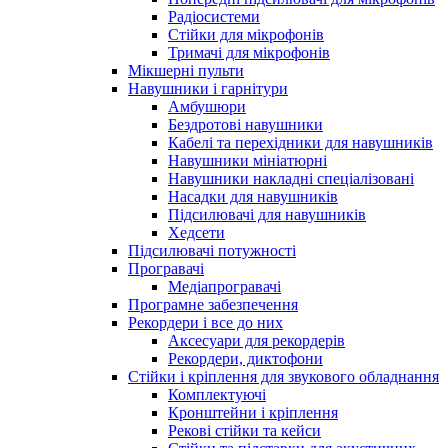
Радіосистеми
Стійки для мікрофонів
Тримачі для мікрофонів
Мікшерні пульти
Навушники і гарнітури
Амбушюри
Бездротові навушники
Кабелі та перехідники для навушників
Навушники мініатюрні
Навушники накладні спеціалізовані
Насадки для навушників
Підсилювачі для навушників
Хедсети
Підсилювачі потужності
Програвачі
Медіапрогравачі
Програмне забезпечення
Рекордери і все до них
Аксесуари для рекордерів
Рекордери, диктофони
Стійки і кріплення для звукового обладнання
Комплектуючі
Кронштейни і кріплення
Рекові стійки та кейси