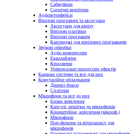
Сабвуфери
Сценічні монітори
Аудіоінтерфейси
Вінілові програвачі та аксесуари
Аксесуари для вінілу
Вінілові платівки
Вінілові програвачі
Картриджі для вінілових програвачів
Звукові обробки
Аудіо компресори
Еквалайзери
Кросовери
Універсальні процесори ефектів
Караоке системи та все для них
Комутаційне обладнання
Директ-бокси
Сплітери
Мікрофони та все до них
Блоки живлення
Капсулі, решітки до мікрофонів
Кронштейни, кріплення (мікроф.)
Мікрофони
Поп-фільтри та вітрозахист для
мікрофонів
Попередні підсилювачі для мікрофонів