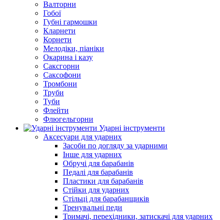
Валторни
Гобої
Губні гармошки
Кларнети
Корнети
Мелодіки, піаніки
Окарина і казу
Саксгорни
Саксофони
Тромбони
Труби
Туби
Флейти
Флюгельгорни
Ударні інструменти
Аксесуари для ударних
Засоби по догляду за ударними
Інше для ударних
Обручі для барабанів
Педалі для барабанів
Пластики для барабанів
Стійки для ударних
Стільці для барабанщиків
Тренувальні педи
Тримачі, перехідники, затискачі для ударних