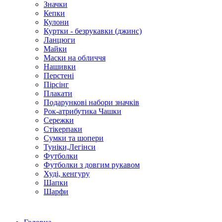
Значки
Кепки
Кулони
Куртки - безрукавки (джинс)
Ланцюги
Майки
Маски на обличчя
Нашивки
Перстені
Пірсінг
Плакати
Подарункові набори значків
Рок-атрибутика Чашки
Сережки
Стікерпаки
Сумки та шопери
Туніки,Легінси
Футболки
Футболки з довгим рукавом
Худі, кенгуру
Шапки
Шарфи