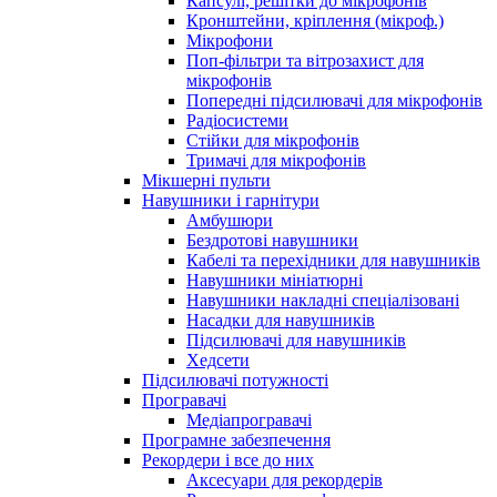
Капсулі, решітки до мікрофонів
Кронштейни, кріплення (мікроф.)
Мікрофони
Поп-фільтри та вітрозахист для
мікрофонів
Попередні підсилювачі для мікрофонів
Радіосистеми
Стійки для мікрофонів
Тримачі для мікрофонів
Мікшерні пульти
Навушники і гарнітури
Амбушюри
Бездротові навушники
Кабелі та перехідники для навушників
Навушники мініатюрні
Навушники накладні спеціалізовані
Насадки для навушників
Підсилювачі для навушників
Хедсети
Підсилювачі потужності
Програвачі
Медіапрогравачі
Програмне забезпечення
Рекордери і все до них
Аксесуари для рекордерів