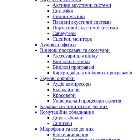
Активні акустичні системи
Динаміки
Лінійні масиви
Пасивні акустичні системи
Портативні акустичні системи
Сабвуфери
Сценічні монітори
Аудіоінтерфейси
Вінілові програвачі та аксесуари
Аксесуари для вінілу
Вінілові платівки
Вінілові програвачі
Картриджі для вінілових програвачів
Звукові обробки
Аудіо компресори
Еквалайзери
Кросовери
Універсальні процесори ефектів
Караоке системи та все для них
Комутаційне обладнання
Директ-бокси
Сплітери
Мікрофони та все до них
Блоки живлення