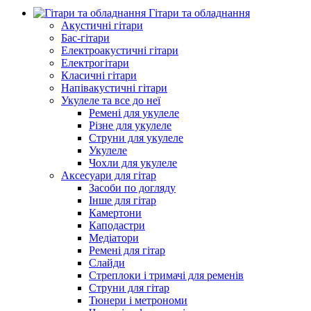
Гітари та обладнання
Акустичні гітари
Бас-гітари
Електроакустичні гітари
Електрогітари
Класичні гітари
Напівакустичні гітари
Укулеле та все до неї
Ремені для укулеле
Різне для укулеле
Струни для укулеле
Укулеле
Чохли для укулеле
Аксесуари для гітар
Засоби по догляду
Інше для гітар
Камертони
Каподастри
Медіатори
Ремені для гітар
Слайди
Стреплоки і тримачі для ременів
Струни для гітар
Тюнери і метрономи