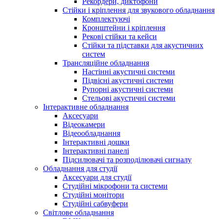
Рекордери, диктофони
Стійки і кріплення для звукового обладнання
Комплектуючі
Кронштейни і кріплення
Рекові стійки та кейси
Стійки та підставки для акустичних
систем
Трансляційне обладнання
Настінні акустичні системи
Підвісні акустичні системи
Рупорні акустичні системи
Стельові акустичні системи
Інтерактивне обладнання
Аксесуари
Відеокамери
Відеообладнання
Інтерактивні дошки
Інтерактивні панелі
Підсилювачі та розподілювачі сигналу
Обладнання для студії
Аксесуари для студії
Студійні мікрофони та системи
Студійні монітори
Студійні сабвуфери
Світлове обладнання