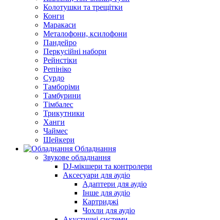
Колотушки та трещітки
Конги
Маракаси
Металофони, ксилофони
Пандейро
Перкусійні набори
Рейнстіки
Репініко
Сурдо
Тамборіми
Тамбурини
Тімбалес
Трикутники
Ханги
Чаймес
Шейкери
Обладнання
Звукове обладнання
DJ-мікшери та контролери
Аксесуари для аудіо
Адаптери для аудіо
Інше для аудіо
Картриджі
Чохли для аудіо
Акустичні системи