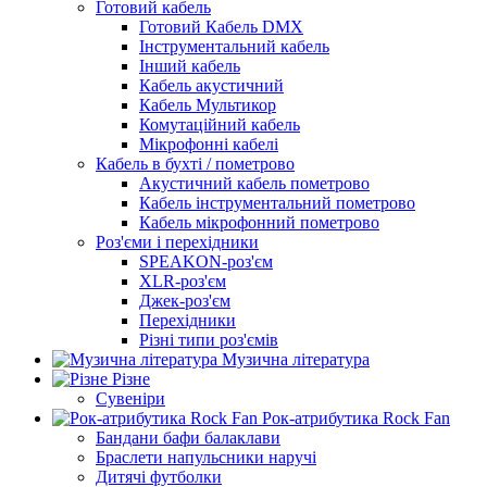
Готовий кабель
Готовий Кабель DMX
Інструментальний кабель
Інший кабель
Кабель акустичний
Кабель Мультикор
Комутаційний кабель
Мікрофонні кабелі
Кабель в бухті / пометрово
Акустичний кабель пометрово
Кабель інструментальний пометрово
Кабель мікрофонний пометрово
Роз'єми і перехідники
SPEAKON-роз'єм
XLR-роз'єм
Джек-роз'єм
Перехідники
Різні типи роз'ємів
Музична література
Різне
Сувеніри
Рок-атрибутика Rock Fan
Бандани бафи балаклави
Браслети напульсники наручі
Дитячі футболки