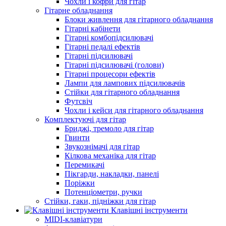
Чохли і кофри для гітар
Гітарне обладнання
Блоки живлення для гітарного обладнання
Гітарні кабінети
Гітарні комбопідсилювачі
Гітарні педалі ефектів
Гітарні підсилювачі
Гітарні підсилювачі (голови)
Гітарні процесори ефектів
Лампи для лампових підсилювачів
Стійки для гітарного обладнання
Футсвіч
Чохли і кейси для гітарного обладнання
Комплектуючі для гітар
Бриджі, тремоло для гітар
Гвинти
Звукознімачі для гітар
Кілкова механіка для гітар
Перемикачі
Пікгарди, накладки, панелі
Поріжки
Потенціометри, ручки
Стійки, гаки, підніжки для гітар
Клавішні інструменти
MIDI-клавіатури