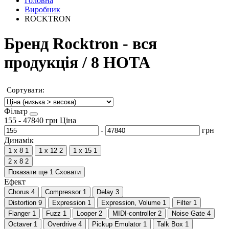
Головна
Виробник
ROCKTRON
Бренд Rocktron - вся
продукція / 8 НОТА
Сортувати:
Фільтр
155
-
47840
грн
Ціна
-
грн
Динамік
1 х 8
1
1 х 12
2
1 х 15
1
2 х 8
2
Показати ще 1
Сховати
Ефект
Chorus
4
Compressor
1
Delay
3
Distortion
9
Expression
1
Expression, Volume
1
Filter
1
Flanger
1
Fuzz
1
Looper
2
MIDI-controller
2
Noise Gate
4
Octaver
1
Overdrive
4
Pickup Emulator
1
Talk Box
1