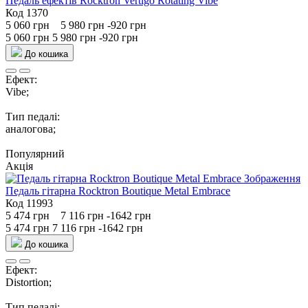
Педаль ефектів Rocktron Vertigo Rotating Vibe
Код 1370
5 060 грн
5 980 грн
-920 грн
5 060 грн
5 980 грн
-920 грн
До кошика
Ефект:
Vibe;
Тип педалі:
аналогова;
Популярний
Акція
Педаль гітарна Rocktron Boutique Metal Embrace
Код 11993
5 474 грн
7 116 грн
-1642 грн
5 474 грн
7 116 грн
-1642 грн
До кошика
Ефект:
Distortion;
Тип педалі: