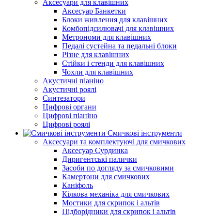
Аксесуари для клавішних
Аксесуар Банкетки
Блоки живлення для клавішних
Комбопідсилювачі для клавішних
Метрономи для клавішних
Педалі сустейна та педальні блоки
Різне для клавішних
Стійки і стенди для клавішних
Чохли для клавішних
Акустичні піаніно
Акустичні роялі
Синтезатори
Цифрові органи
Цифрові піаніно
Цифрові роялі
Смичкові інструменти
Аксесуари та комплектуючі для смичкових
Аксесуар Сурдинка
Диригентські палички
Засоби по догляду за смичковими
Камертони для смичкових
Каніфоль
Кілкова механіка для смичкових
Мостики для скрипок і альтів
Підборiдники для скрипок і альтів