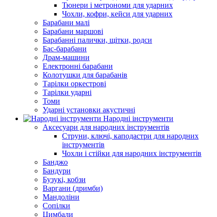
Тюнери і метрономи для ударних
Чохли, кофри, кейси для ударних
Барабани малі
Барабани маршові
Барабанні палички, щітки, родси
Бас-барабани
Драм-машини
Електронні барабани
Колотушки для барабанів
Тарілки оркестрові
Тарілки ударні
Томи
Ударні установки акустичні
Народні інструменти
Аксесуари для народних інструментів
Струни, ключі, каподастри для народних
інструментів
Чохли і стійки для народних інструментів
Банджо
Бандури
Бузукі, кобзи
Варгани (дримби)
Мандоліни
Сопілки
Цимбали