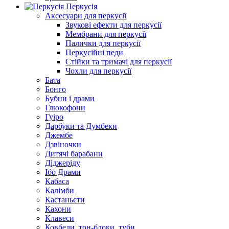
Перкусія
Аксесуари для перкусії
Звукові ефекти для перкусії
Мембрани для перкусії
Палички для перкусії
Перкусійні педи
Стійки та тримачі для перкусії
Чохли для перкусії
Бата
Бонго
Бубни і драми
Глюкофони
Гуіро
Дарбуки та Думбеки
Джембе
Дзвіночки
Дитячі барабани
Діджеріду
Ібо Драми
Кабаса
Калімби
Кастаньєти
Кахони
Клавеси
Ковбели, тон-блоки, туби