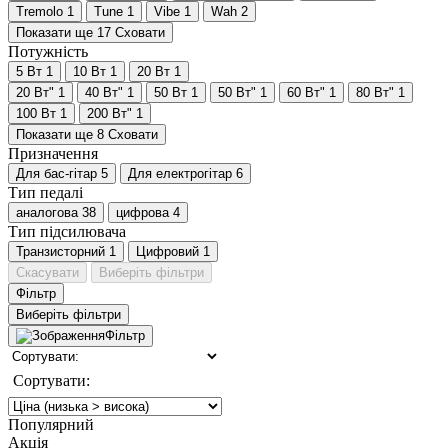
Tremolo
1
Tune
1
Vibe
1
Wah
2
Показати ще 17
Сховати
Потужність
5 Вт
1
10 Вт
1
20 Вт
1
20 Вт"
1
40 Вт"
1
50 Вт
1
50 Вт"
1
60 Вт"
1
80 Вт"
1
100 Вт
1
200 Вт"
1
Показати ще 8
Сховати
Призначення
Для бас-гітар
5
Для електрогітар
6
Тип педалі
аналогова
38
цифрова
4
Тип підсилювача
Транзисторний
1
Цифровий
1
Скасувати
Виберіть фільтри
Фільтр
Виберіть фільтри
Фільтр
Сортувати:
Популярний
Акція