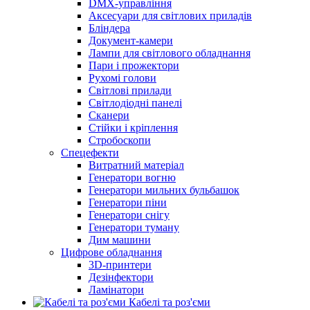
DMX-управління
Аксесуари для світлових приладів
Бліндера
Документ-камери
Лампи для світлового обладнання
Пари і прожектори
Рухомі голови
Світлові прилади
Світлодіодні панелі
Сканери
Стійки і кріплення
Стробоскопи
Спецефекти
Витратний матеріал
Генератори вогню
Генератори мильних бульбашок
Генератори піни
Генератори снігу
Генератори туману
Дим машини
Цифрове обладнання
3D-принтери
Дезінфектори
Ламінатори
Кабелі та роз'єми