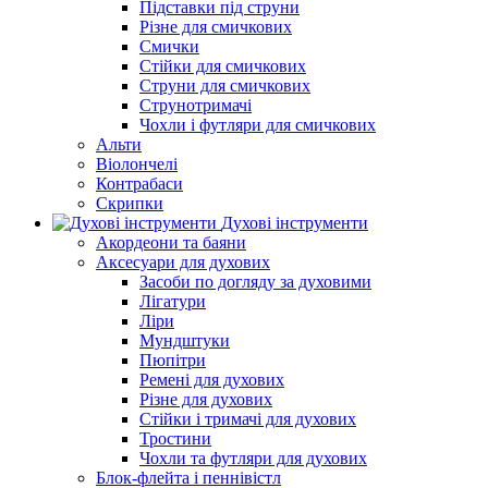
Підставки під струни
Різне для смичкових
Смички
Стійки для смичкових
Струни для смичкових
Струнотримачі
Чохли і футляри для смичкових
Альти
Віолончелі
Контрабаси
Скрипки
Духові інструменти
Акордеони та баяни
Аксесуари для духових
Засоби по догляду за духовими
Лігатури
Ліри
Мундштуки
Пюпітри
Ремені для духових
Різне для духових
Стійки і тримачі для духових
Тростини
Чохли та футляри для духових
Блок-флейта і пеннівістл