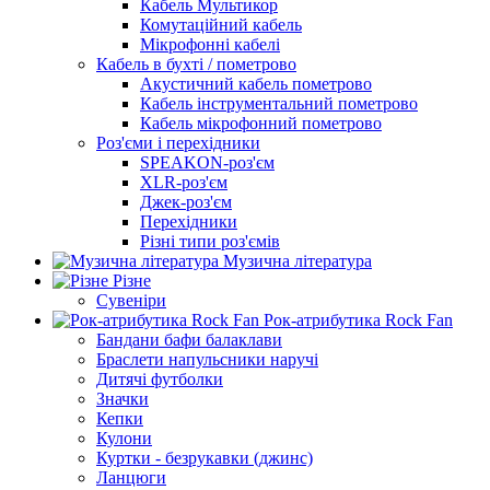
Кабель Мультикор
Комутаційний кабель
Мікрофонні кабелі
Кабель в бухті / пометрово
Акустичний кабель пометрово
Кабель інструментальний пометрово
Кабель мікрофонний пометрово
Роз'єми і перехідники
SPEAKON-роз'єм
XLR-роз'єм
Джек-роз'єм
Перехідники
Різні типи роз'ємів
Музична література
Різне
Сувеніри
Рок-атрибутика Rock Fan
Бандани бафи балаклави
Браслети напульсники наручі
Дитячі футболки
Значки
Кепки
Кулони
Куртки - безрукавки (джинс)
Ланцюги