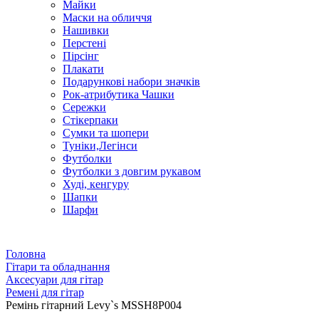
Майки
Маски на обличчя
Нашивки
Перстені
Пірсінг
Плакати
Подарункові набори значків
Рок-атрибутика Чашки
Сережки
Стікерпаки
Сумки та шопери
Туніки,Легінси
Футболки
Футболки з довгим рукавом
Худі, кенгуру
Шапки
Шарфи
Головна
Гітари та обладнання
Аксесуари для гітар
Ремені для гітар
Ремінь гітарний Levy`s MSSH8P004