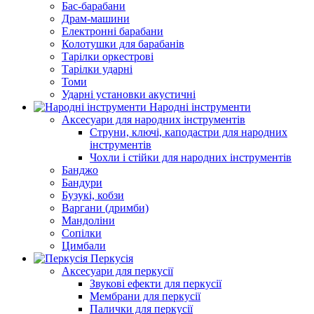
Бас-барабани
Драм-машини
Електронні барабани
Колотушки для барабанів
Тарілки оркестрові
Тарілки ударні
Томи
Ударні установки акустичні
Народні інструменти
Аксесуари для народних інструментів
Струни, ключі, каподастри для народних
інструментів
Чохли і стійки для народних інструментів
Банджо
Бандури
Бузукі, кобзи
Варгани (дримби)
Мандоліни
Сопілки
Цимбали
Перкусія
Аксесуари для перкусії
Звукові ефекти для перкусії
Мембрани для перкусії
Палички для перкусії