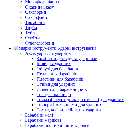
Мелодіки, піаніки
Окарина і казу
Саксгорни
Саксофони
Тромбони
Труби
Туби
Флейти
Флюгельгорни
Ударні інструменти
Аксесуари для ударних
Засоби по догляду за ударними
Інше для ударних
Обручі для барабанів
Педалі для барабанів
Пластики для барабанів
Стійки для ударних
Стільці для барабанщиків
Тренувальні педи
Тримачі, перехідники, затискачі для ударних
Тюнери і метрономи для ударних
Чохли, кофри, кейси для ударних
Барабани малі
Барабани маршові
Барабанні палички, щітки, родси