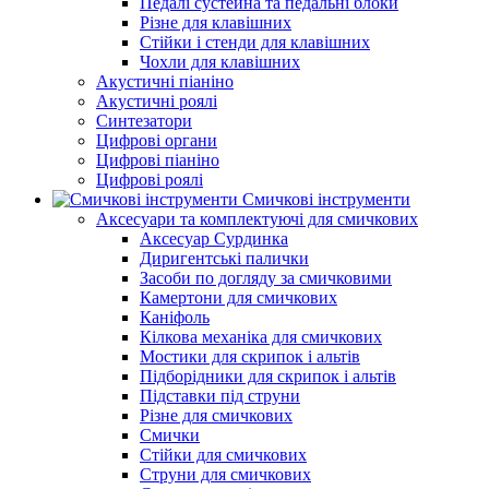
Педалі сустейна та педальні блоки
Різне для клавішних
Стійки і стенди для клавішних
Чохли для клавішних
Акустичні піаніно
Акустичні роялі
Синтезатори
Цифрові органи
Цифрові піаніно
Цифрові роялі
Смичкові інструменти
Аксесуари та комплектуючі для смичкових
Аксесуар Сурдинка
Диригентські палички
Засоби по догляду за смичковими
Камертони для смичкових
Каніфоль
Кілкова механіка для смичкових
Мостики для скрипок і альтів
Підборiдники для скрипок і альтів
Підставки під струни
Різне для смичкових
Смички
Стійки для смичкових
Струни для смичкових