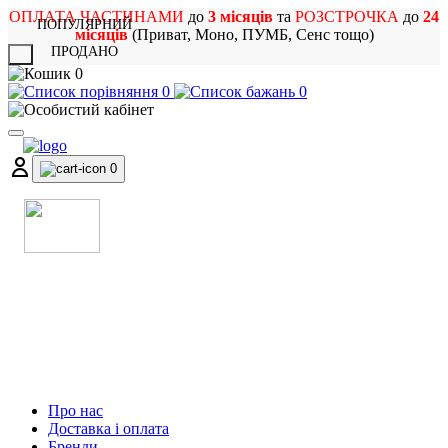
ОПЛАТА ЧАСТИНАМИ
до
3 місяців
та
РОЗСТРОЧКА
до
24
ПОПУЛЯРНИЙ
місяців
(Приват, Моно, ПУМБ, Сенс тощо)
ПРОДАНО
X
0
0
0
0
МАГАЗИН
МУЗИЧНИХ ІНСТРУМЕНТІВ
ТА РОК АТРИБУТИКИ
Про нас
Доставка і оплата
Бренди