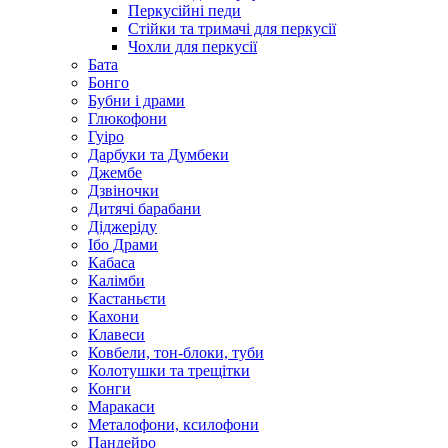
Перкусійні педи
Стійки та тримачі для перкусії
Чохли для перкусії
Бата
Бонго
Бубни і драми
Глюкофони
Гуіро
Дарбуки та Думбеки
Джембе
Дзвіночки
Дитячі барабани
Діджеріду
Ібо Драми
Кабаса
Калімби
Кастаньєти
Кахони
Клавеси
Ковбели, тон-блоки, туби
Колотушки та трещітки
Конги
Маракаси
Металофони, ксилофони
Пандейро