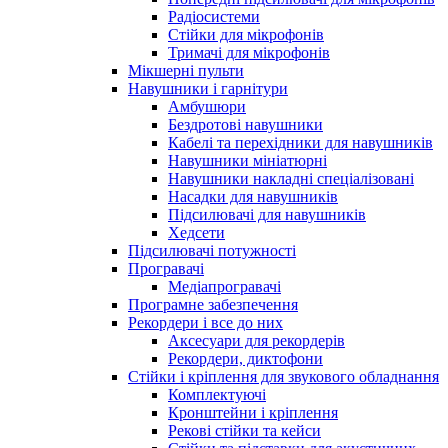
Радіосистеми
Стійки для мікрофонів
Тримачі для мікрофонів
Мікшерні пульти
Навушники і гарнітури
Амбушюри
Бездротові навушники
Кабелі та перехідники для навушників
Навушники мініатюрні
Навушники накладні спеціалізовані
Насадки для навушників
Підсилювачі для навушників
Хедсети
Підсилювачі потужності
Програвачі
Медіапрогравачі
Програмне забезпечення
Рекордери і все до них
Аксесуари для рекордерів
Рекордери, диктофони
Стійки і кріплення для звукового обладнання
Комплектуючі
Кронштейни і кріплення
Рекові стійки та кейси