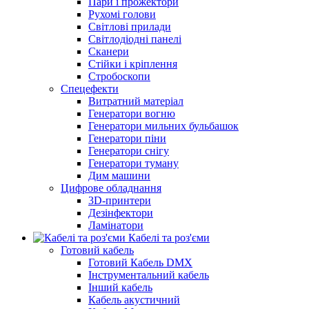
Пари і прожектори
Рухомі голови
Світлові прилади
Світлодіодні панелі
Сканери
Стійки і кріплення
Стробоскопи
Спецефекти
Витратний матеріал
Генератори вогню
Генератори мильних бульбашок
Генератори піни
Генератори снігу
Генератори туману
Дим машини
Цифрове обладнання
3D-принтери
Дезінфектори
Ламінатори
Кабелі та роз'єми
Готовий кабель
Готовий Кабель DMX
Інструментальний кабель
Інший кабель
Кабель акустичний