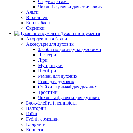
Струнотримачі
Чохли і футляри для смичкових
Альти
Віолончелі
Контрабаси
Скрипки
Духові інструменти
Акордеони та баяни
Аксесуари для духових
Засоби по догляду за духовими
Лігатури
Ліри
Мундштуки
Пюпітри
Ремені для духових
Різне для духових
Стійки і тримачі для духових
Тростини
Чохли та футляри для духових
Блок-флейта і пеннівістл
Валторни
Гобої
Губні гармошки
Кларнети
Корнети