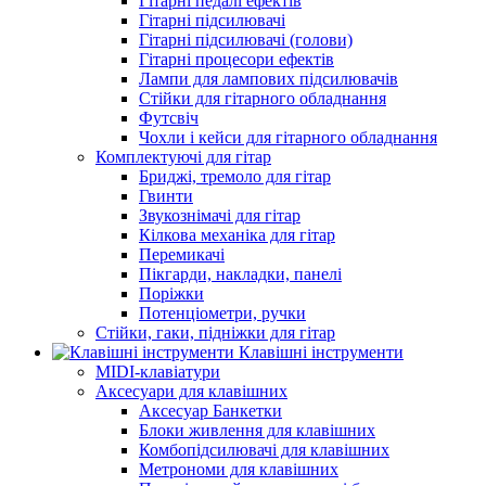
Гітарні педалі ефектів
Гітарні підсилювачі
Гітарні підсилювачі (голови)
Гітарні процесори ефектів
Лампи для лампових підсилювачів
Стійки для гітарного обладнання
Футсвіч
Чохли і кейси для гітарного обладнання
Комплектуючі для гітар
Бриджі, тремоло для гітар
Гвинти
Звукознімачі для гітар
Кілкова механіка для гітар
Перемикачі
Пікгарди, накладки, панелі
Поріжки
Потенціометри, ручки
Стійки, гаки, підніжки для гітар
Клавішні інструменти
MIDI-клавіатури
Аксесуари для клавішних
Аксесуар Банкетки
Блоки живлення для клавішних
Комбопідсилювачі для клавішних
Метрономи для клавішних