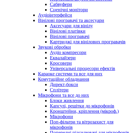
Сабвуфери
Сценічні монітори
Аудіоінтерфейси
Вінілові програвачі та аксесуари
Аксесуари для вінілу
Вінілові платівки
Вінілові програвачі
Картриджі для вінілових програвачів
Звукові обробки
Аудіо компресори
Еквалайзери
Кросовери
Універсальні процесори ефектів
Караоке системи та все для них
Комутаційне обладнання
Директ-бокси
Сплітери
Мікрофони та все до них
Блоки живлення
Капсулі, решітки до мікрофонів
Кронштейни, кріплення (мікроф.)
Мікрофони
Поп-фільтри та вітрозахист для
мікрофонів
Попередні підсилювачі для мікрофонів