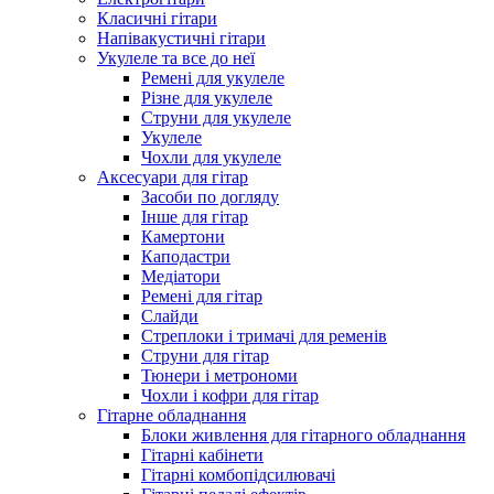
Класичні гітари
Напівакустичні гітари
Укулеле та все до неї
Ремені для укулеле
Різне для укулеле
Струни для укулеле
Укулеле
Чохли для укулеле
Аксесуари для гітар
Засоби по догляду
Інше для гітар
Камертони
Каподастри
Медіатори
Ремені для гітар
Слайди
Стреплоки і тримачі для ременів
Струни для гітар
Тюнери і метрономи
Чохли і кофри для гітар
Гітарне обладнання
Блоки живлення для гітарного обладнання
Гітарні кабінети
Гітарні комбопідсилювачі