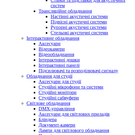
Стійки та підставки для акустичних
систем
Трансляційне обладнання
Настінні акустичні системи
Підвісні акустичні системи
Рупорні акустичні системи
Стельові акустичні системи
Інтерактивне обладнання
Аксесуари
Відеокамери
Відеообладнання
Інтерактивні дошки
Інтерактивні панелі
Підсилювачі та розподілювачі сигналу
Обладнання для студії
Аксесуари для студії
Студійні мікрофони та системи
Студійні монітори
Студійні сабвуфери
Світлове обладнання
DMX-управління
Аксесуари для світлових приладів
Бліндера
Документ-камери
Лампи для світлового обладнання