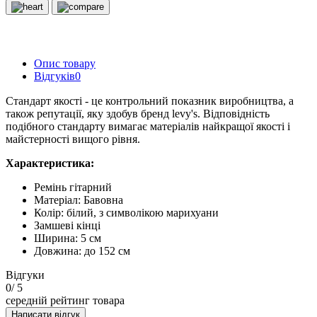
Опис товару
Відгуків
0
Стандарт якості - це контрольний показник виробництва, а
також репутації, яку здобув бренд levy's. Відповідність
подібного стандарту вимагає матеріалів найкращої якості і
майстерності вищого рівня.
Характеристика:
Ремінь гітарний
Матеріал: Бавовна
Колір: білий, з символікою марихуани
Замшеві кінці
Ширина: 5 см
Довжина: до 152 см
Відгуки
0
/ 5
середній рейтинг товара
Написати відгук