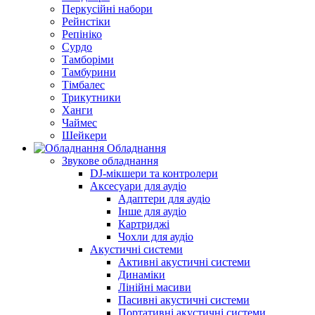
Перкусійні набори
Рейнстіки
Репініко
Сурдо
Тамборіми
Тамбурини
Тімбалес
Трикутники
Ханги
Чаймес
Шейкери
Обладнання
Звукове обладнання
DJ-мікшери та контролери
Аксесуари для аудіо
Адаптери для аудіо
Інше для аудіо
Картриджі
Чохли для аудіо
Акустичні системи
Активні акустичні системи
Динаміки
Лінійні масиви
Пасивні акустичні системи
Портативні акустичні системи