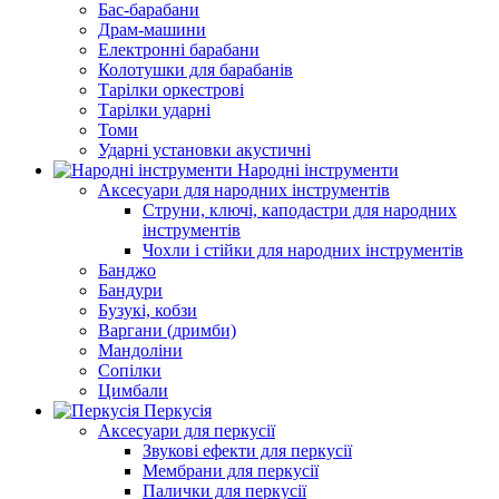
Бас-барабани
Драм-машини
Електронні барабани
Колотушки для барабанів
Тарілки оркестрові
Тарілки ударні
Томи
Ударні установки акустичні
Народні інструменти
Аксесуари для народних інструментів
Струни, ключі, каподастри для народних
інструментів
Чохли і стійки для народних інструментів
Банджо
Бандури
Бузукі, кобзи
Варгани (дримби)
Мандоліни
Сопілки
Цимбали
Перкусія
Аксесуари для перкусії
Звукові ефекти для перкусії
Мембрани для перкусії
Палички для перкусії