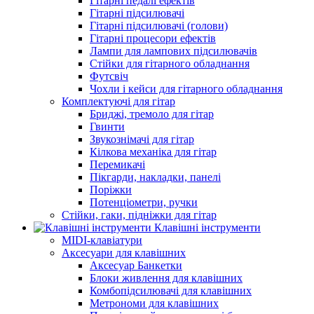
Гітарні педалі ефектів
Гітарні підсилювачі
Гітарні підсилювачі (голови)
Гітарні процесори ефектів
Лампи для лампових підсилювачів
Стійки для гітарного обладнання
Футсвіч
Чохли і кейси для гітарного обладнання
Комплектуючі для гітар
Бриджі, тремоло для гітар
Гвинти
Звукознімачі для гітар
Кілкова механіка для гітар
Перемикачі
Пікгарди, накладки, панелі
Поріжки
Потенціометри, ручки
Стійки, гаки, підніжки для гітар
Клавішні інструменти
MIDI-клавіатури
Аксесуари для клавішних
Аксесуар Банкетки
Блоки живлення для клавішних
Комбопідсилювачі для клавішних
Метрономи для клавішних