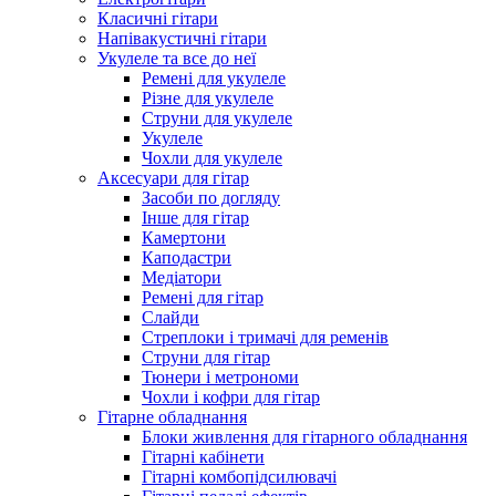
Класичні гітари
Напівакустичні гітари
Укулеле та все до неї
Ремені для укулеле
Різне для укулеле
Струни для укулеле
Укулеле
Чохли для укулеле
Аксесуари для гітар
Засоби по догляду
Інше для гітар
Камертони
Каподастри
Медіатори
Ремені для гітар
Слайди
Стреплоки і тримачі для ременів
Струни для гітар
Тюнери і метрономи
Чохли і кофри для гітар
Гітарне обладнання
Блоки живлення для гітарного обладнання
Гітарні кабінети
Гітарні комбопідсилювачі