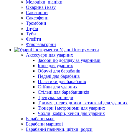
Мелодіки, піаніки
Окарина і казу
Саксгорни
Саксофони
Тромбони
Труби
Туби
Флейти
Флюгельгорни
Ударні інструменти
Аксесуари для ударних
Засоби по догляду за ударними
Інше для ударних
Обручі для барабанів
Педалі для барабанів
Пластики для барабанів
Стійки для ударних
Стільці для барабанщиків
Тренувальні педи
Тримачі, перехідники, затискачі для ударних
Тюнери і метрономи для ударних
Чохли, кофри, кейси для ударних
Барабани малі
Барабани маршові
Барабанні палички, щітки, родси