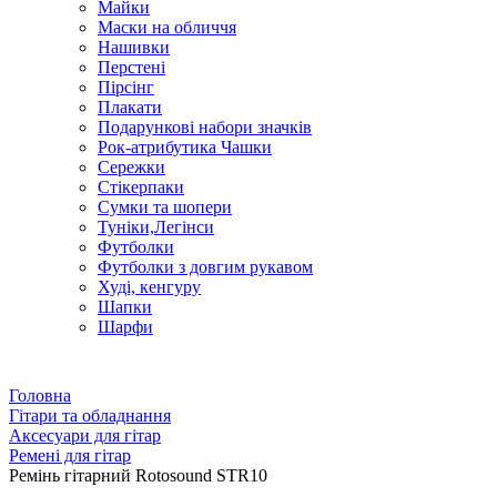
Майки
Маски на обличчя
Нашивки
Перстені
Пірсінг
Плакати
Подарункові набори значків
Рок-атрибутика Чашки
Сережки
Стікерпаки
Сумки та шопери
Туніки,Легінси
Футболки
Футболки з довгим рукавом
Худі, кенгуру
Шапки
Шарфи
Головна
Гітари та обладнання
Аксесуари для гітар
Ремені для гітар
Ремінь гітарний Rotosound STR10