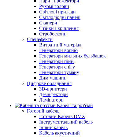
Пари і прожектори
Рухомі голови
Світлові прилади
Світлодіодні панелі
Сканери
Стійки і кріплення
Стробоскопи
Спецефекти
Витратний матеріал
Генератори вогню
Генератори мильних бульбашок
Генератори піни
Генератори снігу
Генератори туману
Дим машини
Цифрове обладнання
3D-принтери
Дезінфектори
Ламінатори
Кабелі та роз'єми
Готовий кабель
Готовий Кабель DMX
Інструментальний кабель
Інший кабель
Кабель акустичний