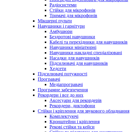
Радіосистеми
Стійки для мікрофонів
Тримачі для мікрофонів
Мікшерні пульти
Навушники і гарнітури
Амбушюри
Бездротові навушники
Кабелі та перехідники для навушників
Навушники мініатюрні
Навушники накладні спеціалізовані
Насадки для навушників
Підсилювачі для навушників
Хедсети
Підсилювачі потужності
Програвачі
Медіапрогравачі
Програмне забезпечення
Рекордери і все до них
Аксесуари для рекордерів
Рекордери, диктофони
Стійки і кріплення для звукового обладнання
Комплектуючі
Кронштейни і кріплення
Рекові стійки та кейси