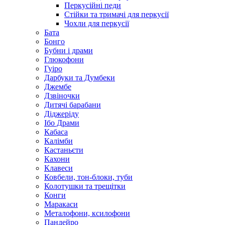
Перкусійні педи
Стійки та тримачі для перкусії
Чохли для перкусії
Бата
Бонго
Бубни і драми
Глюкофони
Гуіро
Дарбуки та Думбеки
Джембе
Дзвіночки
Дитячі барабани
Діджеріду
Ібо Драми
Кабаса
Калімби
Кастаньєти
Кахони
Клавеси
Ковбели, тон-блоки, туби
Колотушки та трещітки
Конги
Маракаси
Металофони, ксилофони
Пандейро