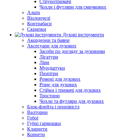
Струнотримачі
Чохли і футляри для смичкових
Альти
Віолончелі
Контрабаси
Скрипки
Духові інструменти
Акордеони та баяни
Аксесуари для духових
Засоби по догляду за духовими
Лігатури
Ліри
Мундштуки
Пюпітри
Ремені для духових
Різне для духових
Стійки і тримачі для духових
Тростини
Чохли та футляри для духових
Блок-флейта і пеннівістл
Валторни
Гобої
Губні гармошки
Кларнети
Корнети