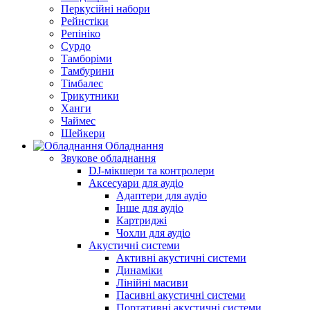
Перкусійні набори
Рейнстіки
Репініко
Сурдо
Тамборіми
Тамбурини
Тімбалес
Трикутники
Ханги
Чаймес
Шейкери
Обладнання
Звукове обладнання
DJ-мікшери та контролери
Аксесуари для аудіо
Адаптери для аудіо
Інше для аудіо
Картриджі
Чохли для аудіо
Акустичні системи
Активні акустичні системи
Динаміки
Лінійні масиви
Пасивні акустичні системи
Портативні акустичні системи