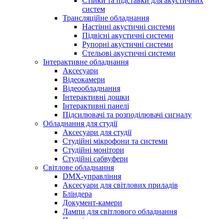
Стійки та підставки для акустичних
систем
Трансляційне обладнання
Настінні акустичні системи
Підвісні акустичні системи
Рупорні акустичні системи
Стельові акустичні системи
Інтерактивне обладнання
Аксесуари
Відеокамери
Відеообладнання
Інтерактивні дошки
Інтерактивні панелі
Підсилювачі та розподілювачі сигналу
Обладнання для студії
Аксесуари для студії
Студійні мікрофони та системи
Студійні монітори
Студійні сабвуфери
Світлове обладнання
DMX-управління
Аксесуари для світлових приладів
Бліндера
Документ-камери
Лампи для світлового обладнання