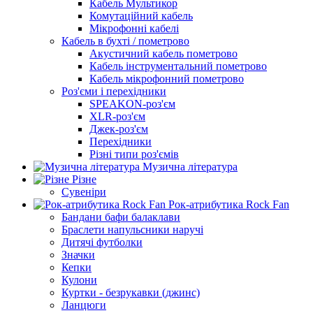
Кабель Мультикор
Комутаційний кабель
Мікрофонні кабелі
Кабель в бухті / пометрово
Акустичний кабель пометрово
Кабель інструментальний пометрово
Кабель мікрофонний пометрово
Роз'єми і перехідники
SPEAKON-роз'єм
XLR-роз'єм
Джек-роз'єм
Перехідники
Різні типи роз'ємів
Музична література
Різне
Сувеніри
Рок-атрибутика Rock Fan
Бандани бафи балаклави
Браслети напульсники наручі
Дитячі футболки
Значки
Кепки
Кулони
Куртки - безрукавки (джинс)
Ланцюги