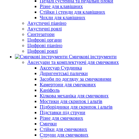
Педалі сустейна та педальні блоки
Різне для клавішних
Стійки і стенди для клавішних
Чохли для клавішних
Акустичні піаніно
Акустичні роялі
Синтезатори
Цифрові органи
Цифрові піаніно
Цифрові роялі
Смичкові інструменти
Аксесуари та комплектуючі для смичкових
Аксесуар Сурдинка
Диригентські палички
Засоби по догляду за смичковими
Камертони для смичкових
Каніфоль
Кілкова механіка для смичкових
Мостики для скрипок і альтів
Підборiдники для скрипок і альтів
Підставки під струни
Різне для смичкових
Смички
Стійки для смичкових
Струни для смичкових