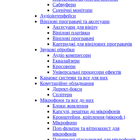
Сабвуфери
Сценічні монітори
Аудіоінтерфейси
Вінілові програвачі та аксесуари
Аксесуари для вінілу
Вінілові платівки
Вінілові програвачі
Картриджі для вінілових програвачів
Звукові обробки
Аудіо компресори
Еквалайзери
Кросовери
Універсальні процесори ефектів
Караоке системи та все для них
Комутаційне обладнання
Директ-бокси
Сплітери
Мікрофони та все до них
Блоки живлення
Капсулі, решітки до мікрофонів
Кронштейни, кріплення (мікроф.)
Мікрофони
Поп-фільтри та вітрозахист для
мікрофонів
Попередні підсилювачі для мікрофонів