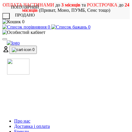
ОПЛАТА ЧАСТИНАМИ
до
3 місяців
та
РОЗСТРОЧКА
до
24
ПОПУЛЯРНИЙ
місяців
(Приват, Моно, ПУМБ, Сенс тощо)
ПРОДАНО
X
0
0
0
0
МАГАЗИН
МУЗИЧНИХ ІНСТРУМЕНТІВ
ТА РОК АТРИБУТИКИ
Про нас
Доставка і оплата
Бренди