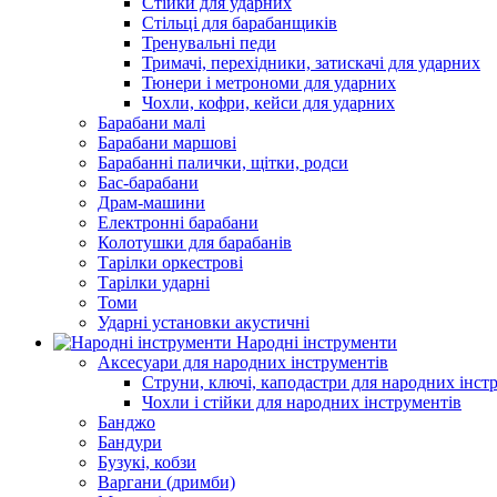
Стійки для ударних
Стільці для барабанщиків
Тренувальні педи
Тримачі, перехідники, затискачі для ударних
Тюнери і метрономи для ударних
Чохли, кофри, кейси для ударних
Барабани малі
Барабани маршові
Барабанні палички, щітки, родси
Бас-барабани
Драм-машини
Електронні барабани
Колотушки для барабанів
Тарілки оркестрові
Тарілки ударні
Томи
Ударні установки акустичні
Народні інструменти
Аксесуари для народних інструментів
Струни, ключі, каподастри для народних інст
Чохли і стійки для народних інструментів
Банджо
Бандури
Бузукі, кобзи
Варгани (дримби)