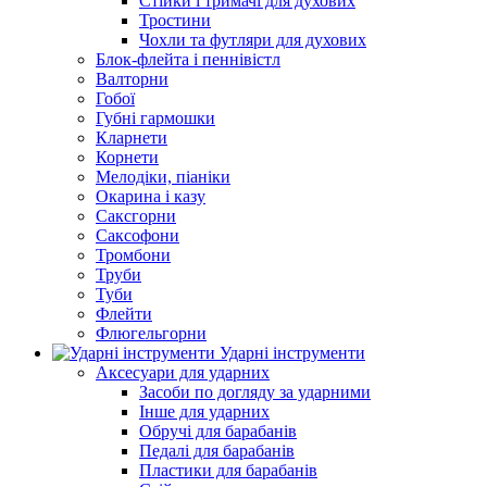
Стійки і тримачі для духових
Тростини
Чохли та футляри для духових
Блок-флейта і пеннівістл
Валторни
Гобої
Губні гармошки
Кларнети
Корнети
Мелодіки, піаніки
Окарина і казу
Саксгорни
Саксофони
Тромбони
Труби
Туби
Флейти
Флюгельгорни
Ударні інструменти
Аксесуари для ударних
Засоби по догляду за ударними
Інше для ударних
Обручі для барабанів
Педалі для барабанів
Пластики для барабанів