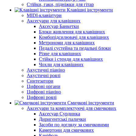
Стійки, гаки, підніжки для гітар
Клавішні інструменти
MIDI-клавіатури
Аксесуари для клавішних
Аксесуар Банкетки
Блоки живлення для клавішних
Комбопідсилювачі для клавішних
Метрономи для клавішних
Педалі сустейна та педальні блоки
Різне для клавішних
Стійки і стенди для клавішних
Чохли для клавішних
Акустичні піаніно
Акустичні роялі
Синтезатори
Цифрові органи
Цифрові піаніно
Цифрові роялі
Смичкові інструменти
Аксесуари та комплектуючі для смичкових
Аксесуар Сурдинка
Диригентські палички
Засоби по догляду за смичковими
Камертони для смичкових
Каніфоль