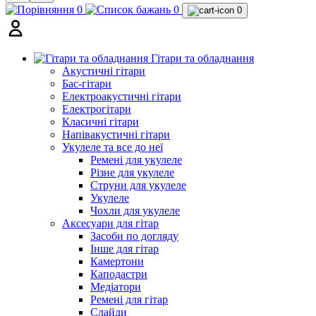
0
0
0
Гітари та обладнання
Акустичні гітари
Бас-гітари
Електроакустичні гітари
Електрогітари
Класичні гітари
Напівакустичні гітари
Укулеле та все до неї
Ремені для укулеле
Різне для укулеле
Струни для укулеле
Укулеле
Чохли для укулеле
Аксесуари для гітар
Засоби по догляду
Інше для гітар
Камертони
Каподастри
Медіатори
Ремені для гітар
Слайди