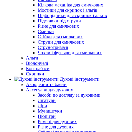
Кілкова механіка для смичкових
Мостики для скрипок і альтів
Підборiдники для скрипок і альтів
Підставки під струни
Різне для смичкових
Смички
Стійки для смичкових
Струни для смичкових
Струнотримачі
Чохли і футляри для смичкових
Альти
Віолончелі
Контрабаси
Скрипки
Духові інструменти
Акордеони та баяни
Аксесуари для духових
Засоби по догляду за духовими
Лігатури
Ліри
Мундштуки
Пюпітри
Ремені для духових
Різне для духових