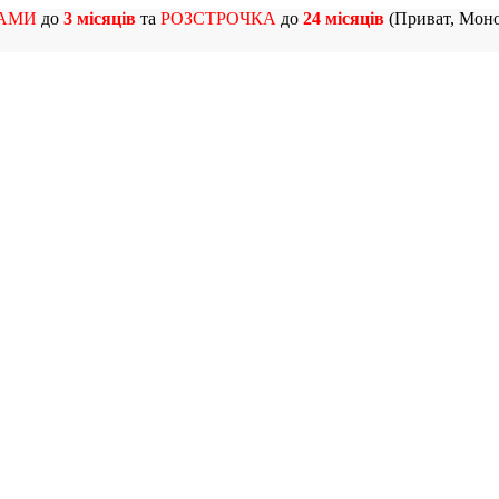
АМИ
до
3 місяців
та
РОЗСТРОЧКА
до
24 місяців
(Приват, Моно