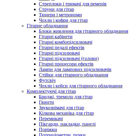
Стреплоки і тримачі для ременів
Струни для гітар
Тюнери і метрономи
Чохли і кофри для гітар
Гітарне обладнання
Блоки живлення для гітарного обладнання
Гітарні кабінети
Гітарні комбопідсилювачі
Гітарні педалі ефектів
Гітарні підсилювачі
Гітарні підсилювачі (голови)
Гітарні процесори ефектів
Лампи для лампових підсилювачів
Стійки для гітарного обладнання
Футсвіч
Чохли і кейси для гітарного обладнання
Комплектуючі для гітар
Бриджі, тремоло для гітар
Гвинти
Звукознімачі для гітар
Кілкова механіка для гітар
Перемикачі
Пікгарди, накладки, панелі
Поріжки
Потенціометри, ручки