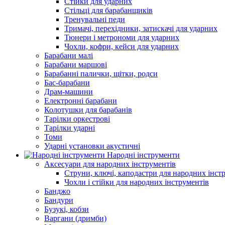
Стійки для ударних
Стільці для барабанщиків
Тренувальні педи
Тримачі, перехідники, затискачі для ударних
Тюнери і метрономи для ударних
Чохли, кофри, кейси для ударних
Барабани малі
Барабани маршові
Барабанні палички, щітки, родси
Бас-барабани
Драм-машини
Електронні барабани
Колотушки для барабанів
Тарілки оркестрові
Тарілки ударні
Томи
Ударні установки акустичні
Народні інструменти
Аксесуари для народних інструментів
Струни, ключі, каподастри для народних інст
Чохли і стійки для народних інструментів
Банджо
Бандури
Бузукі, кобзи
Варгани (дримби)