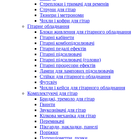
Стреплоки і тримачі для ременів
Струни для гітар
Тюнери і метрономи
Чохли і кофри для гітар
Гітарне обладнання
Блоки живлення для гітарного обладнання
Гітарні кабінети
Гітарні комбопідсилювачі
Гітарні педалі ефектів
Гітарні підсилювачі
Гітарні підсилювачі (голови)
Гітарні процесори ефектів
Лампи для лампових підсилювачів
Стійки для гітарного обладнання
Футсвіч
Чохли і кейси для гітарного обладнання
Комплектуючі для гітар
Бриджі, тремоло для гітар
Гвинти
Звукознімачі для гітар
Кілкова механіка для гітар
Перемикачі
Пікгарди, накладки, панелі
Поріжки
Потенціометри, ручки