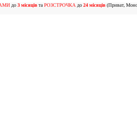
АМИ
до
3 місяців
та
РОЗСТРОЧКА
до
24 місяців
(Приват, Моно