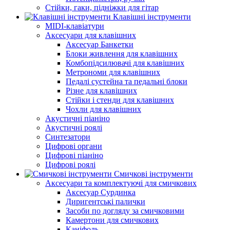
Стійки, гаки, підніжки для гітар
Клавішні інструменти
MIDI-клавіатури
Аксесуари для клавішних
Аксесуар Банкетки
Блоки живлення для клавішних
Комбопідсилювачі для клавішних
Метрономи для клавішних
Педалі сустейна та педальні блоки
Різне для клавішних
Стійки і стенди для клавішних
Чохли для клавішних
Акустичні піаніно
Акустичні роялі
Синтезатори
Цифрові органи
Цифрові піаніно
Цифрові роялі
Смичкові інструменти
Аксесуари та комплектуючі для смичкових
Аксесуар Сурдинка
Диригентські палички
Засоби по догляду за смичковими
Камертони для смичкових
Каніфоль