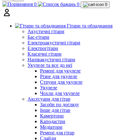
0
0
0
Гітари та обладнання
Акустичні гітари
Бас-гітари
Електроакустичні гітари
Електрогітари
Класичні гітари
Напівакустичні гітари
Укулеле та все до неї
Ремені для укулеле
Різне для укулеле
Струни для укулеле
Укулеле
Чохли для укулеле
Аксесуари для гітар
Засоби по догляду
Інше для гітар
Камертони
Каподастри
Медіатори
Ремені для гітар
Слайди