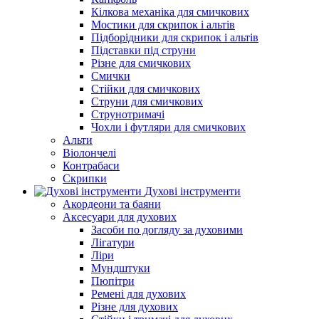
Кілкова механіка для смичкових
Мостики для скрипок і альтів
Підборiдники для скрипок і альтів
Підставки під струни
Різне для смичкових
Смички
Стійки для смичкових
Струни для смичкових
Струнотримачі
Чохли і футляри для смичкових
Альти
Віолончелі
Контрабаси
Скрипки
Духові інструменти
Акордеони та баяни
Аксесуари для духових
Засоби по догляду за духовими
Лігатури
Ліри
Мундштуки
Пюпітри
Ремені для духових
Різне для духових