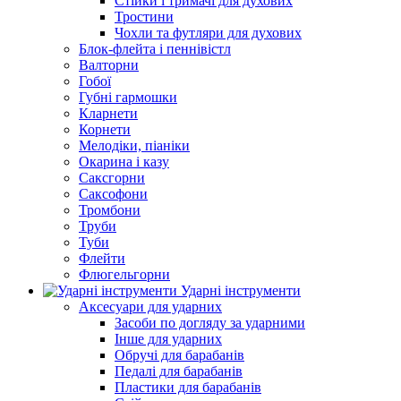
Стійки і тримачі для духових
Тростини
Чохли та футляри для духових
Блок-флейта і пеннівістл
Валторни
Гобої
Губні гармошки
Кларнети
Корнети
Мелодіки, піаніки
Окарина і казу
Саксгорни
Саксофони
Тромбони
Труби
Туби
Флейти
Флюгельгорни
Ударні інструменти
Аксесуари для ударних
Засоби по догляду за ударними
Інше для ударних
Обручі для барабанів
Педалі для барабанів
Пластики для барабанів