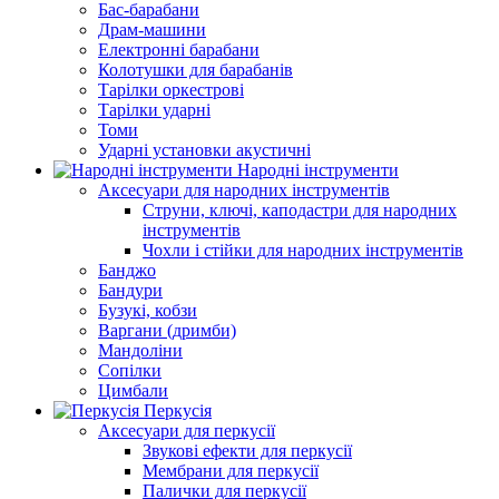
Бас-барабани
Драм-машини
Електронні барабани
Колотушки для барабанів
Тарілки оркестрові
Тарілки ударні
Томи
Ударні установки акустичні
Народні інструменти
Аксесуари для народних інструментів
Струни, ключі, каподастри для народних
інструментів
Чохли і стійки для народних інструментів
Банджо
Бандури
Бузукі, кобзи
Варгани (дримби)
Мандоліни
Сопілки
Цимбали
Перкусія
Аксесуари для перкусії
Звукові ефекти для перкусії
Мембрани для перкусії
Палички для перкусії