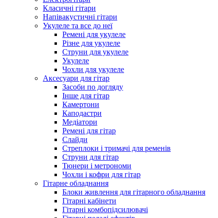
Класичні гітари
Напівакустичні гітари
Укулеле та все до неї
Ремені для укулеле
Різне для укулеле
Струни для укулеле
Укулеле
Чохли для укулеле
Аксесуари для гітар
Засоби по догляду
Інше для гітар
Камертони
Каподастри
Медіатори
Ремені для гітар
Слайди
Стреплоки і тримачі для ременів
Струни для гітар
Тюнери і метрономи
Чохли і кофри для гітар
Гітарне обладнання
Блоки живлення для гітарного обладнання
Гітарні кабінети
Гітарні комбопідсилювачі