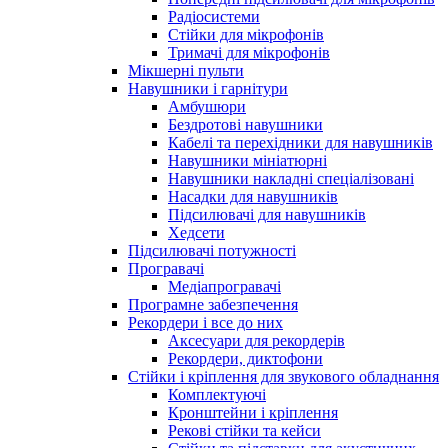
Радіосистеми
Стійки для мікрофонів
Тримачі для мікрофонів
Мікшерні пульти
Навушники і гарнітури
Амбушюри
Бездротові навушники
Кабелі та перехідники для навушників
Навушники мініатюрні
Навушники накладні спеціалізовані
Насадки для навушників
Підсилювачі для навушників
Хедсети
Підсилювачі потужності
Програвачі
Медіапрогравачі
Програмне забезпечення
Рекордери і все до них
Аксесуари для рекордерів
Рекордери, диктофони
Стійки і кріплення для звукового обладнання
Комплектуючі
Кронштейни і кріплення
Рекові стійки та кейси