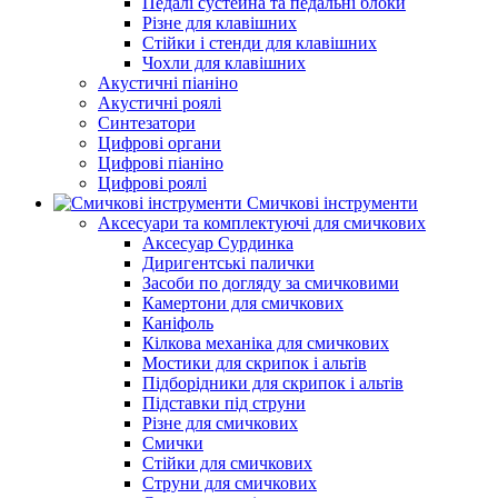
Педалі сустейна та педальні блоки
Різне для клавішних
Стійки і стенди для клавішних
Чохли для клавішних
Акустичні піаніно
Акустичні роялі
Синтезатори
Цифрові органи
Цифрові піаніно
Цифрові роялі
Смичкові інструменти
Аксесуари та комплектуючі для смичкових
Аксесуар Сурдинка
Диригентські палички
Засоби по догляду за смичковими
Камертони для смичкових
Каніфоль
Кілкова механіка для смичкових
Мостики для скрипок і альтів
Підборiдники для скрипок і альтів
Підставки під струни
Різне для смичкових
Смички
Стійки для смичкових
Струни для смичкових