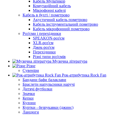
Кабель Мультикор
Комутаційний кабель
Мікрофонні кабелі
Кабель в бухті / пометрово
Акустичний кабель пометрово
Кабель інструментальний пометрово
Кабель мікрофонний пометрово
Роз'єми і перехідники
SPEAKON-роз'єм
XLR-роз'єм
Джек-роз'єм
Перехідники
Різні типи роз'ємів
Музична література
Різне
Сувеніри
Рок-атрибутика Rock Fan
Бандани бафи балаклави
Браслети напульсники наручі
Дитячі футболки
Значки
Кепки
Кулони
Куртки - безрукавки (джинс)
Ланцюги