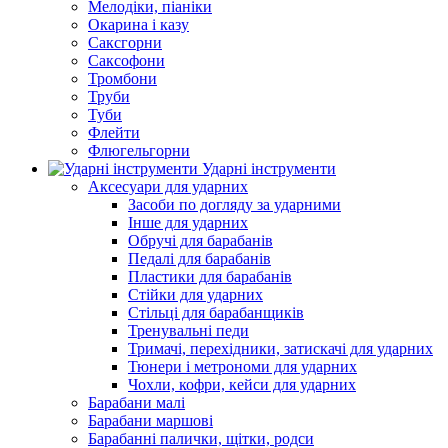
Мелодіки, піаніки
Окарина і казу
Саксгорни
Саксофони
Тромбони
Труби
Туби
Флейти
Флюгельгорни
Ударні інструменти
Аксесуари для ударних
Засоби по догляду за ударними
Інше для ударних
Обручі для барабанів
Педалі для барабанів
Пластики для барабанів
Стійки для ударних
Стільці для барабанщиків
Тренувальні педи
Тримачі, перехідники, затискачі для ударних
Тюнери і метрономи для ударних
Чохли, кофри, кейси для ударних
Барабани малі
Барабани маршові
Барабанні палички, щітки, родси