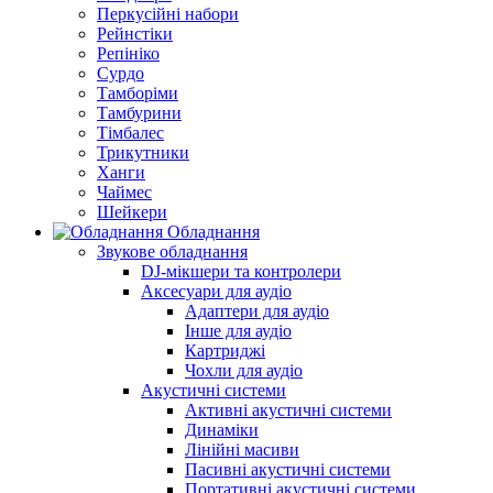
Перкусійні набори
Рейнстіки
Репініко
Сурдо
Тамборіми
Тамбурини
Тімбалес
Трикутники
Ханги
Чаймес
Шейкери
Обладнання
Звукове обладнання
DJ-мікшери та контролери
Аксесуари для аудіо
Адаптери для аудіо
Інше для аудіо
Картриджі
Чохли для аудіо
Акустичні системи
Активні акустичні системи
Динаміки
Лінійні масиви
Пасивні акустичні системи
Портативні акустичні системи