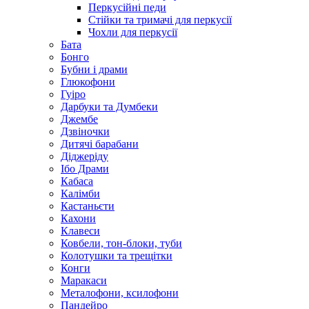
Перкусійні педи
Стійки та тримачі для перкусії
Чохли для перкусії
Бата
Бонго
Бубни і драми
Глюкофони
Гуіро
Дарбуки та Думбеки
Джембе
Дзвіночки
Дитячі барабани
Діджеріду
Ібо Драми
Кабаса
Калімби
Кастаньєти
Кахони
Клавеси
Ковбели, тон-блоки, туби
Колотушки та трещітки
Конги
Маракаси
Металофони, ксилофони
Пандейро