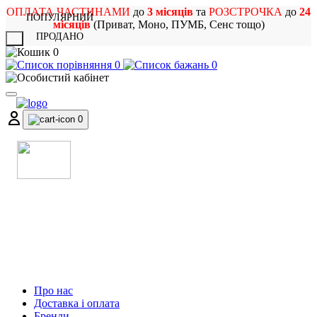
ОПЛАТА ЧАСТИНАМИ
до
3 місяців
та
РОЗСТРОЧКА
до
24
ПОПУЛЯРНИЙ
місяців
(Приват, Моно, ПУМБ, Сенс тощо)
ПРОДАНО
X
0
0
0
0
МАГАЗИН
МУЗИЧНИХ ІНСТРУМЕНТІВ
ТА РОК АТРИБУТИКИ
Про нас
Доставка і оплата
Бренди