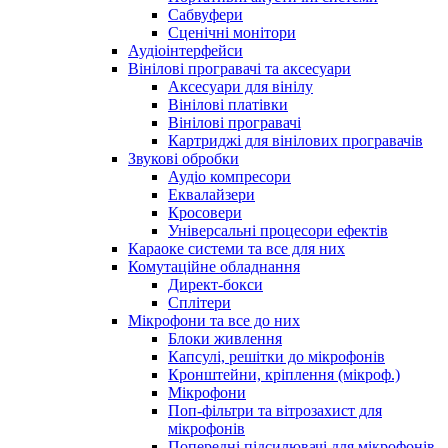
Сабвуфери
Сценічні монітори
Аудіоінтерфейси
Вінілові програвачі та аксесуари
Аксесуари для вінілу
Вінілові платівки
Вінілові програвачі
Картриджі для вінілових програвачів
Звукові обробки
Аудіо компресори
Еквалайзери
Кросовери
Універсальні процесори ефектів
Караоке системи та все для них
Комутаційне обладнання
Директ-бокси
Сплітери
Мікрофони та все до них
Блоки живлення
Капсулі, решітки до мікрофонів
Кронштейни, кріплення (мікроф.)
Мікрофони
Поп-фільтри та вітрозахист для
мікрофонів
Попередні підсилювачі для мікрофонів