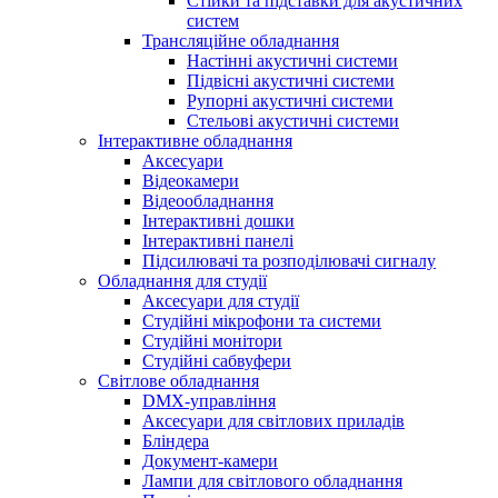
Стійки та підставки для акустичних
систем
Трансляційне обладнання
Настінні акустичні системи
Підвісні акустичні системи
Рупорні акустичні системи
Стельові акустичні системи
Інтерактивне обладнання
Аксесуари
Відеокамери
Відеообладнання
Інтерактивні дошки
Інтерактивні панелі
Підсилювачі та розподілювачі сигналу
Обладнання для студії
Аксесуари для студії
Студійні мікрофони та системи
Студійні монітори
Студійні сабвуфери
Світлове обладнання
DMX-управління
Аксесуари для світлових приладів
Бліндера
Документ-камери
Лампи для світлового обладнання