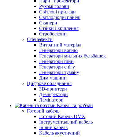
Пари і прожектори
Рухомі голови
Світлові прилади
Світлодіодні панелі
Сканери
Стійки і кріплення
Стробоскопи
Спецефекти
Витратний матеріал
Генератори вогню
Генератори мильних бульбашок
Генератори піни
Генератори снігу
Генератори туману
Дим машини
Цифрове обладнання
3D-принтери
Дезінфектори
Ламінатори
Кабелі та роз'єми
Готовий кабель
Готовий Кабель DMX
Інструментальний кабель
Інший кабель
Кабель акустичний