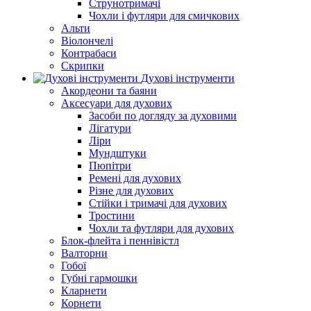
Струнотримачі
Чохли і футляри для смичкових
Альти
Віолончелі
Контрабаси
Скрипки
Духові інструменти
Акордеони та баяни
Аксесуари для духових
Засоби по догляду за духовими
Лігатури
Ліри
Мундштуки
Пюпітри
Ремені для духових
Різне для духових
Стійки і тримачі для духових
Тростини
Чохли та футляри для духових
Блок-флейта і пеннівістл
Валторни
Гобої
Губні гармошки
Кларнети
Корнети