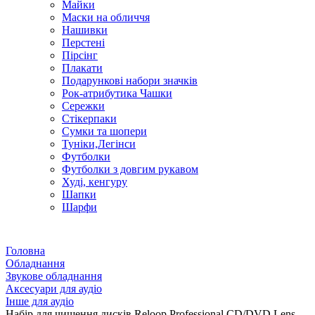
Майки
Маски на обличчя
Нашивки
Перстені
Пірсінг
Плакати
Подарункові набори значків
Рок-атрибутика Чашки
Сережки
Стікерпаки
Сумки та шопери
Туніки,Легінси
Футболки
Футболки з довгим рукавом
Худі, кенгуру
Шапки
Шарфи
Головна
Обладнання
Звукове обладнання
Аксесуари для аудіо
Інше для аудіо
Набір для чищення дисків Reloop Professional CD/DVD Lens