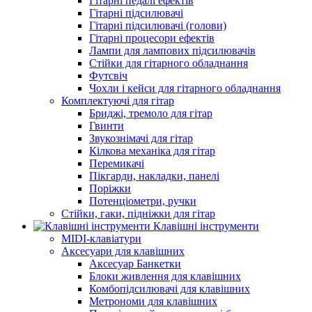
Гітарні педалі ефектів
Гітарні підсилювачі
Гітарні підсилювачі (голови)
Гітарні процесори ефектів
Лампи для лампових підсилювачів
Стійки для гітарного обладнання
Футсвіч
Чохли і кейси для гітарного обладнання
Комплектуючі для гітар
Бриджі, тремоло для гітар
Гвинти
Звукознімачі для гітар
Кілкова механіка для гітар
Перемикачі
Пікгарди, накладки, панелі
Поріжки
Потенціометри, ручки
Стійки, гаки, підніжки для гітар
Клавішні інструменти
MIDI-клавіатури
Аксесуари для клавішних
Аксесуар Банкетки
Блоки живлення для клавішних
Комбопідсилювачі для клавішних
Метрономи для клавішних