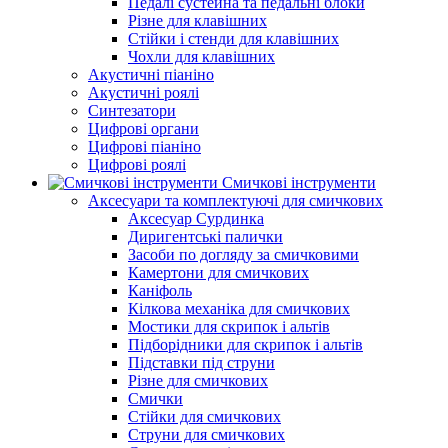
Педалі сустейна та педальні блоки
Різне для клавішних
Стійки і стенди для клавішних
Чохли для клавішних
Акустичні піаніно
Акустичні роялі
Синтезатори
Цифрові органи
Цифрові піаніно
Цифрові роялі
Смичкові інструменти
Аксесуари та комплектуючі для смичкових
Аксесуар Сурдинка
Диригентські палички
Засоби по догляду за смичковими
Камертони для смичкових
Каніфоль
Кілкова механіка для смичкових
Мостики для скрипок і альтів
Підборiдники для скрипок і альтів
Підставки під струни
Різне для смичкових
Смички
Стійки для смичкових
Струни для смичкових