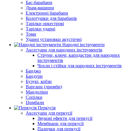
Бас-барабани
Драм-машини
Електронні барабани
Колотушки для барабанів
Тарілки оркестрові
Тарілки ударні
Томи
Ударні установки акустичні
Народні інструменти
Аксесуари для народних інструментів
Струни, ключі, каподастри для народних
інструментів
Чохли і стійки для народних інструментів
Банджо
Бандури
Бузукі, кобзи
Варгани (дримби)
Мандоліни
Сопілки
Цимбали
Перкусія
Аксесуари для перкусії
Звукові ефекти для перкусії
Мембрани для перкусії
Палички для перкусії