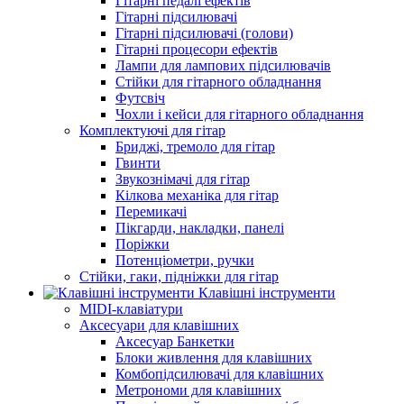
Гітарні педалі ефектів
Гітарні підсилювачі
Гітарні підсилювачі (голови)
Гітарні процесори ефектів
Лампи для лампових підсилювачів
Стійки для гітарного обладнання
Футсвіч
Чохли і кейси для гітарного обладнання
Комплектуючі для гітар
Бриджі, тремоло для гітар
Гвинти
Звукознімачі для гітар
Кілкова механіка для гітар
Перемикачі
Пікгарди, накладки, панелі
Поріжки
Потенціометри, ручки
Стійки, гаки, підніжки для гітар
Клавішні інструменти
MIDI-клавіатури
Аксесуари для клавішних
Аксесуар Банкетки
Блоки живлення для клавішних
Комбопідсилювачі для клавішних
Метрономи для клавішних