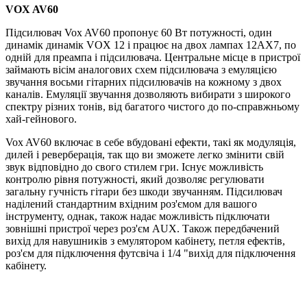
VOX AV60
Підсилювач Vox AV60 пропонує 60 Вт потужності, один
динамік динамік VOX 12 і працює на двох лампах 12AX7, по
одній для преампа і підсилювача.
Центральне місце в пристрої
займають вісім аналогових схем підсилювача з емуляцією
звучання восьми гітарних підсилювачів на кожному з двох
каналів.
Емуляції звучання дозволяють вибирати з широкого
спектру різних тонів, від багатого чистого до по-справжньому
хай-гейнового.
Vox AV60 включає в себе вбудовані ефекти, такі як модуляція,
дилей і реверберація, так що ви зможете легко змінити свій
звук відповідно до свого стилем гри.
Існує можливість
контролю рівня потужності, який дозволяє регулювати
загальну гучність гітари без шкоди звучанням.
Підсилювач
наділений стандартним вхідним роз'ємом для вашого
інструменту, однак, також надає можливість підключати
зовнішні пристрої через роз'єм AUX.
Також передбачений
вихід для навушників з емулятором кабінету, петля ефектів,
роз'єм для підключення футсвіча і 1/4 "вихід для підключення
кабінету.