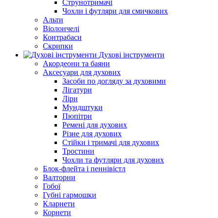
Струнотримачі
Чохли і футляри для смичкових
Альти
Віолончелі
Контрабаси
Скрипки
Духові інструменти
Акордеони та баяни
Аксесуари для духових
Засоби по догляду за духовими
Лігатури
Ліри
Мундштуки
Пюпітри
Ремені для духових
Різне для духових
Стійки і тримачі для духових
Тростини
Чохли та футляри для духових
Блок-флейта і пеннівістл
Валторни
Гобої
Губні гармошки
Кларнети
Корнети