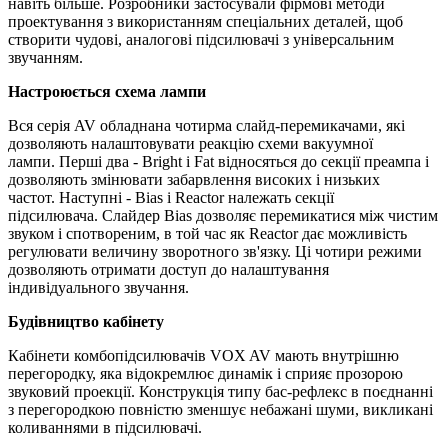
навіть більше.
Розробники застосували фірмові методи
проектування з використанням спеціальних деталей, щоб
створити чудові, аналогові підсилювачі з універсальним
звучанням.
Настроюється схема лампи
Вся серія AV обладнана чотирма слайд-перемикачами, які
дозволяють налаштовувати реакцію схеми вакуумної
лампи.
Перші два - Bright і Fat відносяться до секції преампа і
дозволяють змінювати забарвлення високих і низьких
частот.
Наступні - Bias і Reactor належать секції
підсилювача.
Слайдер Bias дозволяє перемикатися між чистим
звуком і спотвореним, в той час як Reactor дає можливість
регулювати величину зворотного зв'язку.
Ці чотири режими
дозволяють отримати доступ до налаштування
індивідуального звучання.
Будівництво кабінету
Кабінети комбопідсилювачів VOX AV мають внутрішню
перегородку, яка відокремлює динамік і сприяє прозорою
звуковий проекції.
Конструкція типу бас-рефлекс в поєднанні
з перегородкою повністю зменшує небажані шуми, викликані
коливаннями в підсилювачі.