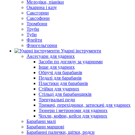
Мелодіки, піаніки
Окарина і казу
Саксгорни
Саксофони
Тромбони
Труби
Туби
Флейти
Флюгельгорни
Ударні інструменти
Аксесуари для ударних
Засоби по догляду за ударними
Інше для ударних
Обручі для барабанів
Педалі для барабанів
Пластики для барабанів
Стійки для ударних
Стільці для барабанщиків
Тренувальні педи
Тримачі, перехідники, затискачі для ударних
Тюнери і метрономи для ударних
Чохли, кофри, кейси для ударних
Барабани малі
Барабани маршові
Барабанні палички, щітки, родси