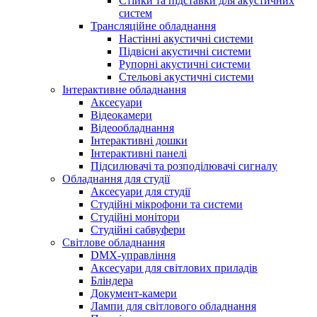
Стійки та підставки для акустичних
систем
Трансляційне обладнання
Настінні акустичні системи
Підвісні акустичні системи
Рупорні акустичні системи
Стельові акустичні системи
Інтерактивне обладнання
Аксесуари
Відеокамери
Відеообладнання
Інтерактивні дошки
Інтерактивні панелі
Підсилювачі та розподілювачі сигналу
Обладнання для студії
Аксесуари для студії
Студійні мікрофони та системи
Студійні монітори
Студійні сабвуфери
Світлове обладнання
DMX-управління
Аксесуари для світлових приладів
Бліндера
Документ-камери
Лампи для світлового обладнання