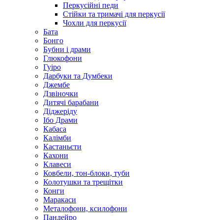
Перкусійні педи
Стійки та тримачі для перкусії
Чохли для перкусії
Бата
Бонго
Бубни і драми
Глюкофони
Гуіро
Дарбуки та Думбеки
Джембе
Дзвіночки
Дитячі барабани
Діджеріду
Ібо Драми
Кабаса
Калімби
Кастаньєти
Кахони
Клавеси
Ковбели, тон-блоки, туби
Колотушки та трещітки
Конги
Маракаси
Металофони, ксилофони
Пандейро