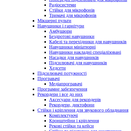
Радіосистеми
Стійки для мікрофонів
Тримачі для мікрофонів
Мікшерні пульти
Навушники і гарнітури
Амбушюри
Бездротові навушники
Кабелі та перехідники для навушників
Навушники мініатюрні
Навушники накладні спеціалізовані
Насадки для навушників
Підсилювачі для навушників
Хедсети
Підсилювачі потужності
Програвачі
Медіапрогравачі
Програмне забезпечення
Рекордери і все до них
Аксесуари для рекордерів
Рекордери, диктофони
Стійки і кріплення для звукового обладнання
Комплектуючі
Кронштейни і кріплення
Рекові стійки та кейси