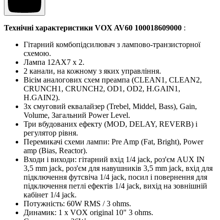
Технічні характеристики
VOX AV60 100018609000
:
Гітарний комбопідсилювач з лампово-транзисторної
схемою.
Лампа 12AX7 x 2.
2 канали, на кожному з яких управління.
Вісім аналогових схем преампа (CLEAN1, CLEAN2,
CRUNCH1, CRUNCH2, OD1, OD2, H.GAIN1,
H.GAIN2).
3х смуговий еквалайзер (Trebel, Middel, Bass), Gain,
Volume, Загальний Power Level.
Три вбудованих ефекту (MOD, DELAY, REVERB) і
регулятор рівня.
Перемикачі схеми лампи: Pre Amp (Fat, Bright), Power
amp (Bias, Reactor).
Входи і виходи: гітарний вхід 1/4 jack, роз'єм AUX IN
3,5 mm jack, роз'єм для навушників 3,5 mm jack, вхід для
підключення футсвіча 1/4 jack, посил і повернення для
підключення петлі ефектів 1/4 jack, вихід на зовнішній
кабінет 1/4 jack.
Потужність: 60W RMS / 3 ohms.
Динамик: 1 х VOX original 10" 3 ohms.