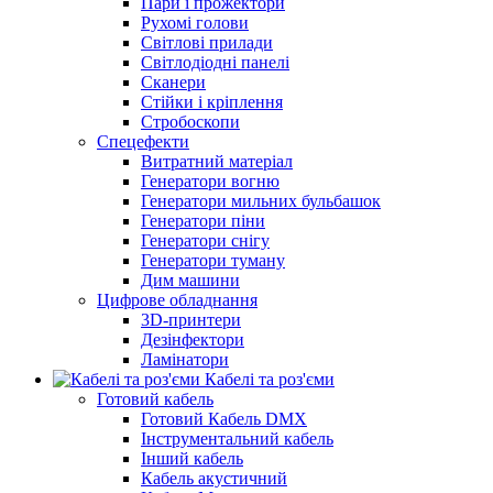
Пари і прожектори
Рухомі голови
Світлові прилади
Світлодіодні панелі
Сканери
Стійки і кріплення
Стробоскопи
Спецефекти
Витратний матеріал
Генератори вогню
Генератори мильних бульбашок
Генератори піни
Генератори снігу
Генератори туману
Дим машини
Цифрове обладнання
3D-принтери
Дезінфектори
Ламінатори
Кабелі та роз'єми
Готовий кабель
Готовий Кабель DMX
Інструментальний кабель
Інший кабель
Кабель акустичний