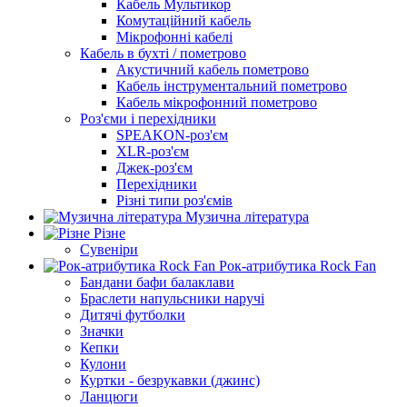
Кабель Мультикор
Комутаційний кабель
Мікрофонні кабелі
Кабель в бухті / пометрово
Акустичний кабель пометрово
Кабель інструментальний пометрово
Кабель мікрофонний пометрово
Роз'єми і перехідники
SPEAKON-роз'єм
XLR-роз'єм
Джек-роз'єм
Перехідники
Різні типи роз'ємів
Музична література
Різне
Сувеніри
Рок-атрибутика Rock Fan
Бандани бафи балаклави
Браслети напульсники наручі
Дитячі футболки
Значки
Кепки
Кулони
Куртки - безрукавки (джинс)
Ланцюги