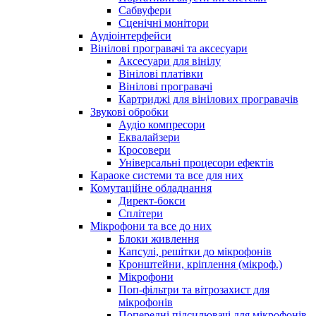
Сабвуфери
Сценічні монітори
Аудіоінтерфейси
Вінілові програвачі та аксесуари
Аксесуари для вінілу
Вінілові платівки
Вінілові програвачі
Картриджі для вінілових програвачів
Звукові обробки
Аудіо компресори
Еквалайзери
Кросовери
Універсальні процесори ефектів
Караоке системи та все для них
Комутаційне обладнання
Директ-бокси
Сплітери
Мікрофони та все до них
Блоки живлення
Капсулі, решітки до мікрофонів
Кронштейни, кріплення (мікроф.)
Мікрофони
Поп-фільтри та вітрозахист для
мікрофонів
Попередні підсилювачі для мікрофонів