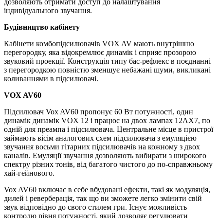
дозволяють отримати доступ до налаштування
індивідуального звучання.
Будівництво кабінету
Кабінети комбопідсилювачів VOX AV мають внутрішню
перегородку, яка відокремлює динамік і сприяє прозорою
звуковий проекції.
Конструкція типу бас-рефлекс в поєднанні
з перегородкою повністю зменшує небажані шуми, викликані
коливаннями в підсилювачі.
VOX AV60
Підсилювач Vox AV60 пропонує 60 Вт потужності, один
динамік динамік VOX 12 і працює на двох лампах 12AX7, по
одній для преампа і підсилювача.
Центральне місце в пристрої
займають вісім аналогових схем підсилювача з емуляцією
звучання восьми гітарних підсилювачів на кожному з двох
каналів.
Емуляції звучання дозволяють вибирати з широкого
спектру різних тонів, від багатого чистого до по-справжньому
хай-гейнового.
Vox AV60 включає в себе вбудовані ефекти, такі як модуляція,
дилей і реверберація, так що ви зможете легко змінити свій
звук відповідно до свого стилем гри.
Існує можливість
контролю рівня потужності, який дозволяє регулювати