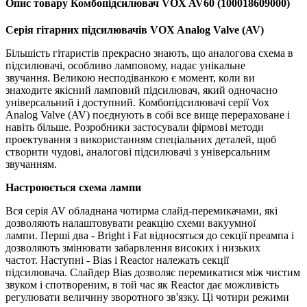
Опис товару Комбопідсилювач VOX AV60 (100018609000)
Серія гітарних підсилювачів VOX Analog Valve (AV)
Більшість гітаристів прекрасно знають, що аналогова схема в
підсилювачі, особливо ламповому, надає унікальне
звучання.
Великою несподіванкою є момент, коли ви
знаходите якісний ламповий підсилювач, який одночасно
універсальний і доступний.
Комбопідсилювачі серії Vox
Analog Valve (AV) поєднують в собі все вище перераховане і
навіть більше.
Розробники застосували фірмові методи
проектування з використанням спеціальних деталей, щоб
створити чудові, аналогові підсилювачі з універсальним
звучанням.
Настроюється схема лампи
Вся серія AV обладнана чотирма слайд-перемикачами, які
дозволяють налаштовувати реакцію схеми вакуумної
лампи.
Перші два - Bright і Fat відносяться до секції преампа і
дозволяють змінювати забарвлення високих і низьких
частот.
Наступні - Bias і Reactor належать секції
підсилювача.
Слайдер Bias дозволяє перемикатися між чистим
звуком і спотвореним, в той час як Reactor дає можливість
регулювати величину зворотного зв'язку.
Ці чотири режими