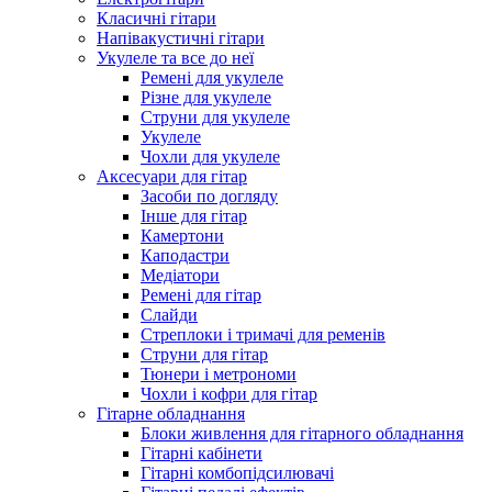
Класичні гітари
Напівакустичні гітари
Укулеле та все до неї
Ремені для укулеле
Різне для укулеле
Струни для укулеле
Укулеле
Чохли для укулеле
Аксесуари для гітар
Засоби по догляду
Інше для гітар
Камертони
Каподастри
Медіатори
Ремені для гітар
Слайди
Стреплоки і тримачі для ременів
Струни для гітар
Тюнери і метрономи
Чохли і кофри для гітар
Гітарне обладнання
Блоки живлення для гітарного обладнання
Гітарні кабінети
Гітарні комбопідсилювачі