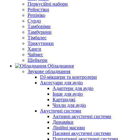
Перкусійні набори
Рейнстіки
Репініко
Сурдо
Тамборіми
Тамбурини
Тімбалес
Трикутники
Ханги
Чаймес
Шейкери
Обладнання
Звукове обладнання
DJ-мікшери та контролери
Аксесуари для аудіо
Адаптери для аудіо
Інше для аудіо
Картриджі
Чохли для аудіо
Акустичні системи
Активні акустичні системи
Динаміки
Лінійні масиви
Пасивні акустичні системи
Портативні акустичні системи