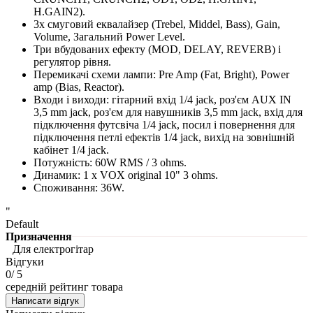
H.GAIN2).
3х смуговий еквалайзер (Trebel, Middel, Bass), Gain,
Volume, Загальний Power Level.
Три вбудованих ефекту (MOD, DELAY, REVERB) і
регулятор рівня.
Перемикачі схеми лампи: Pre Amp (Fat, Bright), Power
amp (Bias, Reactor).
Входи і виходи: гітарний вхід 1/4 jack, роз'єм AUX IN
3,5 mm jack, роз'єм для навушників 3,5 mm jack, вхід для
підключення футсвіча 1/4 jack, посил і повернення для
підключення петлі ефектів 1/4 jack, вихід на зовнішній
кабінет 1/4 jack.
Потужність: 60W RMS / 3 ohms.
Динамик: 1 х VOX original 10" 3 ohms.
Споживання: 36W.
"
Default
Призначення
Для електрогітар
Відгуки
0
/ 5
середній рейтинг товара
Написати відгук