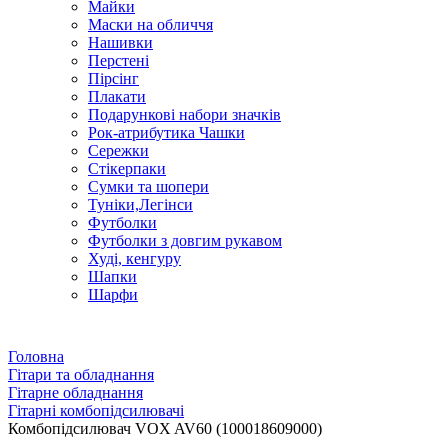
Майки
Маски на обличчя
Нашивки
Перстені
Пірсінг
Плакати
Подарункові набори значків
Рок-атрибутика Чашки
Сережки
Стікерпаки
Сумки та шопери
Туніки,Легінси
Футболки
Футболки з довгим рукавом
Худі, кенгуру
Шапки
Шарфи
Головна
Гітари та обладнання
Гітарне обладнання
Гітарні комбопідсилювачі
Комбопідсилювач VOX AV60 (100018609000)