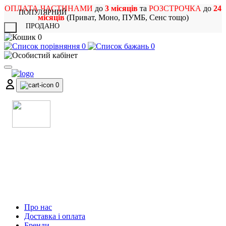
ОПЛАТА ЧАСТИНАМИ
до
3 місяців
та
РОЗСТРОЧКА
до
24
ПОПУЛЯРНИЙ
місяців
(Приват, Моно, ПУМБ, Сенс тощо)
ПРОДАНО
X
0
0
0
0
МАГАЗИН
МУЗИЧНИХ ІНСТРУМЕНТІВ
ТА РОК АТРИБУТИКИ
Про нас
Доставка і оплата
Бренди