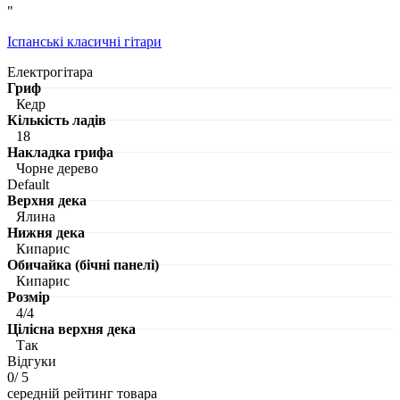
"
Іспанські класичні гітари
Електрогітара
Гриф
Кедр
Кількість ладів
18
Накладка грифа
Чорне дерево
Default
Верхня дека
Ялина
Нижня дека
Кипарис
Обичайка (бічні панелі)
Кипарис
Розмір
4/4
Цілісна верхня дека
Так
Відгуки
0
/ 5
середній рейтинг товара