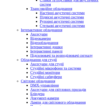
Стійки та підставки для акустичних
систем
Трансляційне обладнання
Настінні акустичні системи
Підвісні акустичні системи
Рупорні акустичні системи
Стельові акустичні системи
Інтерактивне обладнання
Аксесуари
Відеокамери
Відеообладнання
Інтерактивні дошки
Інтерактивні панелі
Підсилювачі та розподілювачі сигналу
Обладнання для студії
Аксесуари для студії
Студійні мікрофони та системи
Студійні монітори
Студійні сабвуфери
Світлове обладнання
DMX-управління
Аксесуари для світлових приладів
Бліндера
Документ-камери
Лампи для світлового обладнання