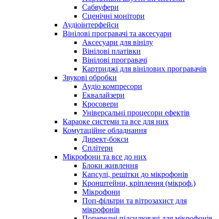
Сабвуфери
Сценічні монітори
Аудіоінтерфейси
Вінілові програвачі та аксесуари
Аксесуари для вінілу
Вінілові платівки
Вінілові програвачі
Картриджі для вінілових програвачів
Звукові обробки
Аудіо компресори
Еквалайзери
Кросовери
Універсальні процесори ефектів
Караоке системи та все для них
Комутаційне обладнання
Директ-бокси
Сплітери
Мікрофони та все до них
Блоки живлення
Капсулі, решітки до мікрофонів
Кронштейни, кріплення (мікроф.)
Мікрофони
Поп-фільтри та вітрозахист для
мікрофонів
Попередні підсилювачі для мікрофонів