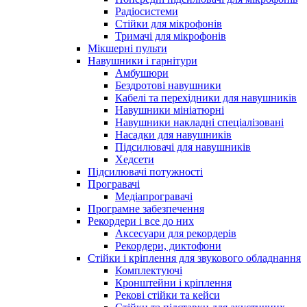
Радіосистеми
Стійки для мікрофонів
Тримачі для мікрофонів
Мікшерні пульти
Навушники і гарнітури
Амбушюри
Бездротові навушники
Кабелі та перехідники для навушників
Навушники мініатюрні
Навушники накладні спеціалізовані
Насадки для навушників
Підсилювачі для навушників
Хедсети
Підсилювачі потужності
Програвачі
Медіапрогравачі
Програмне забезпечення
Рекордери і все до них
Аксесуари для рекордерів
Рекордери, диктофони
Стійки і кріплення для звукового обладнання
Комплектуючі
Кронштейни і кріплення
Рекові стійки та кейси