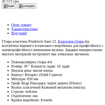
45 573 грн
Опис товару
Характеристики
Відгуків
0
Гітара класична Prudencio Saez 22.
Класична гітара
від
всесвітньо відомого іспанського виробника для професійного і
напівпрофесійного виконання музики. Завдяки використанню
якісних матеріалів інструмент має унікальне звучання.
Повнорозмірна гітара 4/4.
Розмір: 39 " Кількість ладів: 18 ладів
Верхня дека: масив ялина
Корпус: Кіпарісс (Solid Cypress)
Мензура: 650 мм
Гриф: Кедр Накладка: чорне дерево (Ebony)
Колки: класичний Кілковий механізм (нікель)
Струни: нейлон
Оздоблення: лак
Країна виробник: Іспанія.