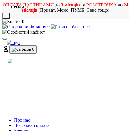
ОПЛАТА ЧАСТИНАМИ
до
3 місяців
та
РОЗСТРОЧКА
до
24
ПРОДАНО
місяців
(Приват, Моно, ПУМБ, Сенс тощо)
X
0
0
0
0
МАГАЗИН
МУЗИЧНИХ ІНСТРУМЕНТІВ
ТА РОК АТРИБУТИКИ
Про нас
Доставка і оплата
Бренди