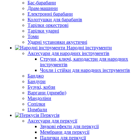
Бас-барабани
Драм-машини
Електронні барабани
Колотушки для барабанів
Тарілки оркестрові
Тарілки ударні
Томи
Ударні установки акустичні
Народні інструменти
Аксесуари для народних інструментів
Струни, ключі, каподастри для народних
інструментів
Чохли і стійки для народних інструментів
Банджо
Бандури
Бузукі, кобзи
Варгани (дримби)
Мандоліни
Сопілки
Цимбали
Перкусія
Аксесуари для перкусії
Звукові ефекти для перкусії
Мембрани для перкусії
Палички для перкусії