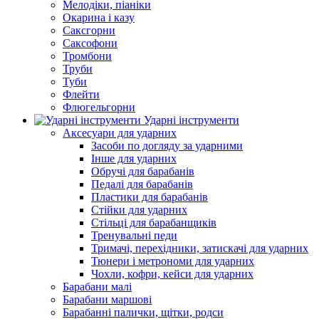
Мелодіки, піаніки
Окарина і казу
Саксгорни
Саксофони
Тромбони
Труби
Туби
Флейти
Флюгельгорни
Ударні інструменти
Аксесуари для ударних
Засоби по догляду за ударними
Інше для ударних
Обручі для барабанів
Педалі для барабанів
Пластики для барабанів
Стійки для ударних
Стільці для барабанщиків
Тренувальні педи
Тримачі, перехідники, затискачі для ударних
Тюнери і метрономи для ударних
Чохли, кофри, кейси для ударних
Барабани малі
Барабани маршові
Барабанні палички, щітки, родси