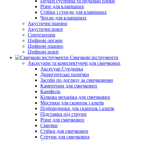
Педалі сустейна та педальні блоки
Різне для клавішних
Стійки і стенди для клавішних
Чохли для клавішних
Акустичні піаніно
Акустичні роялі
Синтезатори
Цифрові органи
Цифрові піаніно
Цифрові роялі
Смичкові інструменти
Аксесуари та комплектуючі для смичкових
Аксесуар Сурдинка
Диригентські палички
Засоби по догляду за смичковими
Камертони для смичкових
Каніфоль
Кілкова механіка для смичкових
Мостики для скрипок і альтів
Підборiдники для скрипок і альтів
Підставки під струни
Різне для смичкових
Смички
Стійки для смичкових
Струни для смичкових