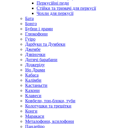
Перкусійні педи
Стійки та тримачі для перкусії
Чохли для перкусії
Бата
Бонго
Бубни і драми
Глюкофони
Гуіро
Дарбуки та Думбеки
Джембе
Дзвіночки
Дитячі барабани
Діджеріду
Ібо Драми
Кабаса
Калімби
Кастаньєти
Кахони
Клавеси
Ковбели, тон-блоки, туби
Колотушки та трещітки
Конги
Маракаси
Металофони, ксилофони
Пандейро