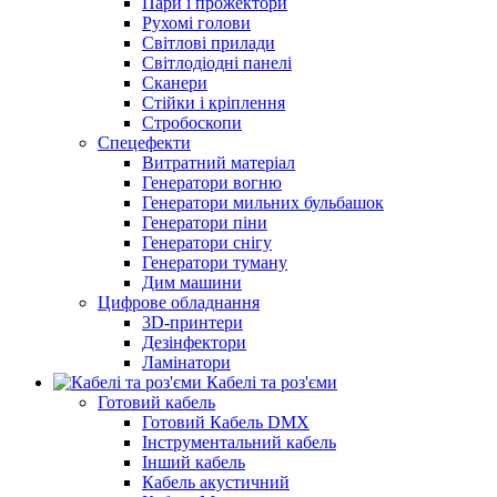
Пари і прожектори
Рухомі голови
Світлові прилади
Світлодіодні панелі
Сканери
Стійки і кріплення
Стробоскопи
Спецефекти
Витратний матеріал
Генератори вогню
Генератори мильних бульбашок
Генератори піни
Генератори снігу
Генератори туману
Дим машини
Цифрове обладнання
3D-принтери
Дезінфектори
Ламінатори
Кабелі та роз'єми
Готовий кабель
Готовий Кабель DMX
Інструментальний кабель
Інший кабель
Кабель акустичний