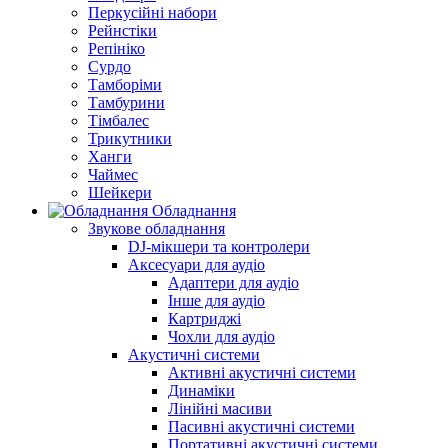
Перкусійні набори
Рейнстіки
Репініко
Сурдо
Тамборіми
Тамбурини
Тімбалес
Трикутники
Ханги
Чаймес
Шейкери
Обладнання
Звукове обладнання
DJ-мікшери та контролери
Аксесуари для аудіо
Адаптери для аудіо
Інше для аудіо
Картриджі
Чохли для аудіо
Акустичні системи
Активні акустичні системи
Динаміки
Лінійні масиви
Пасивні акустичні системи
Портативні акустичні системи