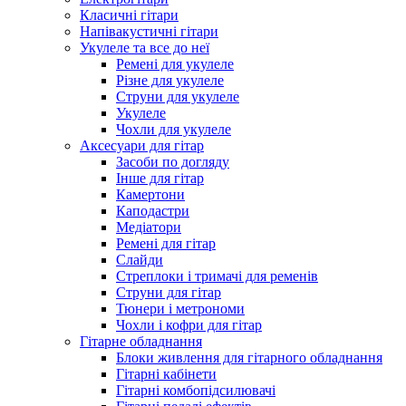
Класичні гітари
Напівакустичні гітари
Укулеле та все до неї
Ремені для укулеле
Різне для укулеле
Струни для укулеле
Укулеле
Чохли для укулеле
Аксесуари для гітар
Засоби по догляду
Інше для гітар
Камертони
Каподастри
Медіатори
Ремені для гітар
Слайди
Стреплоки і тримачі для ременів
Струни для гітар
Тюнери і метрономи
Чохли і кофри для гітар
Гітарне обладнання
Блоки живлення для гітарного обладнання
Гітарні кабінети
Гітарні комбопідсилювачі