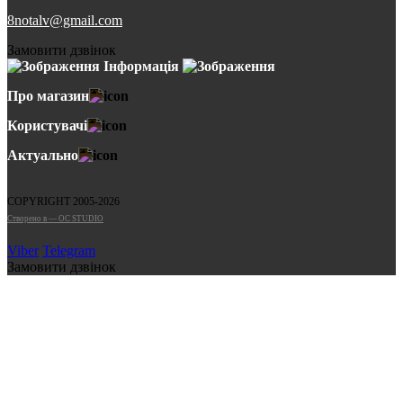
8notalv@gmail.com
Замовити дзвінок
Інформація
Про магазин
Користувачі
Актуально
COPYRIGHT 2005-2026
Cтворено в — OC STUDIO
Viber
Telegram
Замовити дзвінок