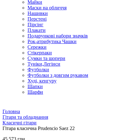
Майки
Маски на обличчя
Нашивки
Перстені
Пірсінг
Плакати
Подарункові набори значків
Рок-атрибутика Чашки
Сережки
Стікерпаки
Сумки та шопери
Туніки,Легінси
Футболки
Футболки з довгим рукавом
Худі, кенгуру
Шапки
Шарфи
Головна
Гітари та обладнання
Класичні гітари
Гітара класична Prudencio Saez 22
45 573 грн