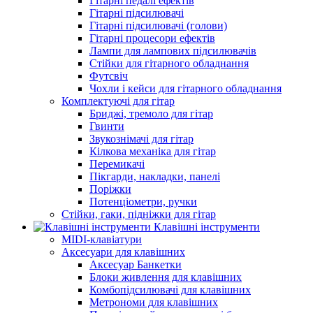
Гітарні педалі ефектів
Гітарні підсилювачі
Гітарні підсилювачі (голови)
Гітарні процесори ефектів
Лампи для лампових підсилювачів
Стійки для гітарного обладнання
Футсвіч
Чохли і кейси для гітарного обладнання
Комплектуючі для гітар
Бриджі, тремоло для гітар
Гвинти
Звукознімачі для гітар
Кілкова механіка для гітар
Перемикачі
Пікгарди, накладки, панелі
Поріжки
Потенціометри, ручки
Стійки, гаки, підніжки для гітар
Клавішні інструменти
MIDI-клавіатури
Аксесуари для клавішних
Аксесуар Банкетки
Блоки живлення для клавішних
Комбопідсилювачі для клавішних
Метрономи для клавішних