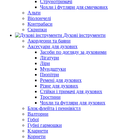
Струнотримачі
Чохли і футляри для смичкових
Альти
Віолончелі
Контрабаси
Скрипки
Духові інструменти
Акордеони та баяни
Аксесуари для духових
Засоби по догляду за духовими
Лігатури
Ліри
Мундштуки
Пюпітри
Ремені для духових
Різне для духових
Стійки і тримачі для духових
Тростини
Чохли та футляри для духових
Блок-флейта і пеннівістл
Валторни
Гобої
Губні гармошки
Кларнети
Корнети