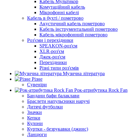
Кабель Мультикор
Комутаційний кабель
Мікрофонні кабелі
Кабель в бухті / пометрово
Акустичний кабель пометрово
Кабель інструментальний пометрово
Кабель мікрофонний пометрово
Роз'єми і перехідники
SPEAKON-роз'єм
XLR-роз'єм
Джек-роз'єм
Перехідники
Різні типи роз'ємів
Музична література
Різне
Сувеніри
Рок-атрибутика Rock Fan
Бандани бафи балаклави
Браслети напульсники наручі
Дитячі футболки
Значки
Кепки
Кулони
Куртки - безрукавки (джинс)
Ланцюги