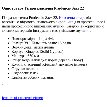
Опис товару Гітара класична Prudencio Saez 22
Гітара класична Prudencio Saez 22.
Класична гітара
від
всесвітньо відомого іспанського виробника для професійного і
напівпрофесійного виконання музики. Завдяки використанню
якісних матеріалів інструмент має унікальне звучання.
Повнорозмірна гітара 4/4.
Розмір: 39 " Кількість ладів: 18 ладів
Верхня дека: масив ялина
Корпус: Кіпарісс (Solid Cypress)
Мензура: 650 мм
Гриф: Кедр Накладка: чорне дерево (Ebony)
Колки: класичний Кілковий механізм (нікель)
Струни: нейлон
Оздоблення: лак
Країна виробник: Іспанія.
"
Іспанські класичні гітари