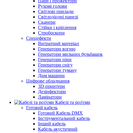
Пари і прожектори
Рухомі голови
Світлові прилади
Світлодіодні панелі
Сканери
Стійки і кріплення
Стробоскопи
Спецефекти
Витратний матеріал
Генератори вогню
Генератори мильних бульбашок
Генератори піни
Генератори снігу
Генератори туману
Дим машини
Цифрове обладнання
3D-принтери
Дезінфектори
Ламінатори
Кабелі та роз'єми
Готовий кабель
Готовий Кабель DMX
Інструментальний кабель
Інший кабель
Кабель акустичний