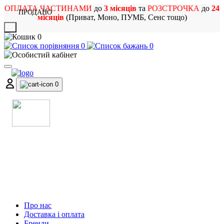
ОПЛАТА ЧАСТИНАМИ
до
3 місяців
та
РОЗСТРОЧКА
до
24
ПРОДАНО
місяців
(Приват, Моно, ПУМБ, Сенс тощо)
X
0
0
0
0
МАГАЗИН
МУЗИЧНИХ ІНСТРУМЕНТІВ
ТА РОК АТРИБУТИКИ
Про нас
Доставка і оплата
Бренди