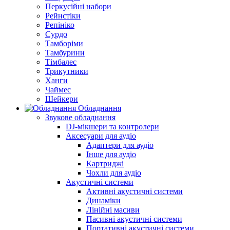
Перкусійні набори
Рейнстіки
Репініко
Сурдо
Тамборіми
Тамбурини
Тімбалес
Трикутники
Ханги
Чаймес
Шейкери
Обладнання
Звукове обладнання
DJ-мікшери та контролери
Аксесуари для аудіо
Адаптери для аудіо
Інше для аудіо
Картриджі
Чохли для аудіо
Акустичні системи
Активні акустичні системи
Динаміки
Лінійні масиви
Пасивні акустичні системи
Портативні акустичні системи