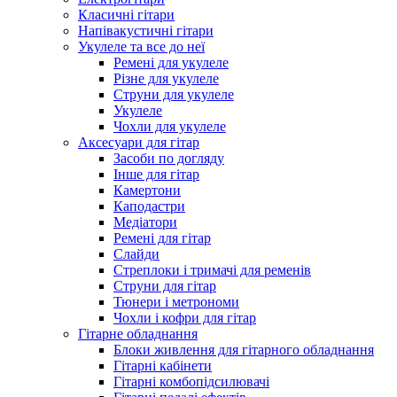
Класичні гітари
Напівакустичні гітари
Укулеле та все до неї
Ремені для укулеле
Різне для укулеле
Струни для укулеле
Укулеле
Чохли для укулеле
Аксесуари для гітар
Засоби по догляду
Інше для гітар
Камертони
Каподастри
Медіатори
Ремені для гітар
Слайди
Стреплоки і тримачі для ременів
Струни для гітар
Тюнери і метрономи
Чохли і кофри для гітар
Гітарне обладнання
Блоки живлення для гітарного обладнання
Гітарні кабінети
Гітарні комбопідсилювачі