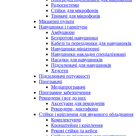
Радіосистеми
Стійки для мікрофонів
Тримачі для мікрофонів
Мікшерні пульти
Навушники і гарнітури
Амбушюри
Бездротові навушники
Кабелі та перехідники для навушників
Навушники мініатюрні
Навушники накладні спеціалізовані
Насадки для навушників
Підсилювачі для навушників
Хедсети
Підсилювачі потужності
Програвачі
Медіапрогравачі
Програмне забезпечення
Рекордери і все до них
Аксесуари для рекордерів
Рекордери, диктофони
Стійки і кріплення для звукового обладнання
Комплектуючі
Кронштейни і кріплення
Рекові стійки та кейси