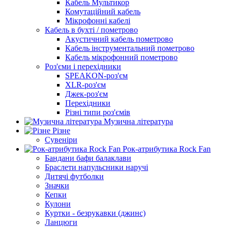
Кабель Мультикор
Комутаційний кабель
Мікрофонні кабелі
Кабель в бухті / пометрово
Акустичний кабель пометрово
Кабель інструментальний пометрово
Кабель мікрофонний пометрово
Роз'єми і перехідники
SPEAKON-роз'єм
XLR-роз'єм
Джек-роз'єм
Перехідники
Різні типи роз'ємів
Музична література
Різне
Сувеніри
Рок-атрибутика Rock Fan
Бандани бафи балаклави
Браслети напульсники наручі
Дитячі футболки
Значки
Кепки
Кулони
Куртки - безрукавки (джинс)
Ланцюги