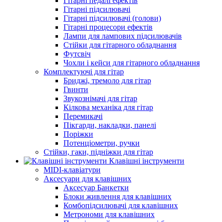
Гітарні педалі ефектів
Гітарні підсилювачі
Гітарні підсилювачі (голови)
Гітарні процесори ефектів
Лампи для лампових підсилювачів
Стійки для гітарного обладнання
Футсвіч
Чохли і кейси для гітарного обладнання
Комплектуючі для гітар
Бриджі, тремоло для гітар
Гвинти
Звукознімачі для гітар
Кілкова механіка для гітар
Перемикачі
Пікгарди, накладки, панелі
Поріжки
Потенціометри, ручки
Стійки, гаки, підніжки для гітар
Клавішні інструменти
MIDI-клавіатури
Аксесуари для клавішних
Аксесуар Банкетки
Блоки живлення для клавішних
Комбопідсилювачі для клавішних
Метрономи для клавішних