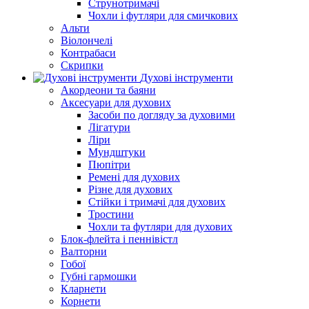
Струнотримачі
Чохли і футляри для смичкових
Альти
Віолончелі
Контрабаси
Скрипки
Духові інструменти
Акордеони та баяни
Аксесуари для духових
Засоби по догляду за духовими
Лігатури
Ліри
Мундштуки
Пюпітри
Ремені для духових
Різне для духових
Стійки і тримачі для духових
Тростини
Чохли та футляри для духових
Блок-флейта і пеннівістл
Валторни
Гобої
Губні гармошки
Кларнети
Корнети