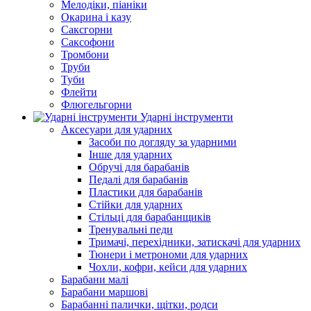
Мелодіки, піаніки
Окарина і казу
Саксгорни
Саксофони
Тромбони
Труби
Туби
Флейти
Флюгельгорни
Ударні інструменти
Аксесуари для ударних
Засоби по догляду за ударними
Інше для ударних
Обручі для барабанів
Педалі для барабанів
Пластики для барабанів
Стійки для ударних
Стільці для барабанщиків
Тренувальні педи
Тримачі, перехідники, затискачі для ударних
Тюнери і метрономи для ударних
Чохли, кофри, кейси для ударних
Барабани малі
Барабани маршові
Барабанні палички, щітки, родси