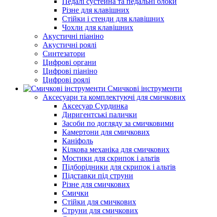
Педалі сустейна та педальні блоки
Різне для клавішних
Стійки і стенди для клавішних
Чохли для клавішних
Акустичні піаніно
Акустичні роялі
Синтезатори
Цифрові органи
Цифрові піаніно
Цифрові роялі
Смичкові інструменти
Аксесуари та комплектуючі для смичкових
Аксесуар Сурдинка
Диригентські палички
Засоби по догляду за смичковими
Камертони для смичкових
Каніфоль
Кілкова механіка для смичкових
Мостики для скрипок і альтів
Підборiдники для скрипок і альтів
Підставки під струни
Різне для смичкових
Смички
Стійки для смичкових
Струни для смичкових