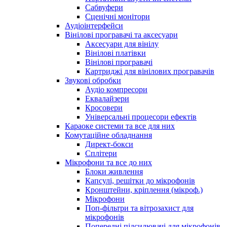
Сабвуфери
Сценічні монітори
Аудіоінтерфейси
Вінілові програвачі та аксесуари
Аксесуари для вінілу
Вінілові платівки
Вінілові програвачі
Картриджі для вінілових програвачів
Звукові обробки
Аудіо компресори
Еквалайзери
Кросовери
Універсальні процесори ефектів
Караоке системи та все для них
Комутаційне обладнання
Директ-бокси
Сплітери
Мікрофони та все до них
Блоки живлення
Капсулі, решітки до мікрофонів
Кронштейни, кріплення (мікроф.)
Мікрофони
Поп-фільтри та вітрозахист для
мікрофонів
Попередні підсилювачі для мікрофонів