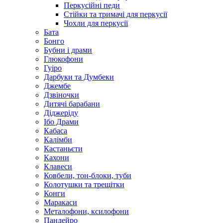
Перкусійні педи
Стійки та тримачі для перкусії
Чохли для перкусії
Бата
Бонго
Бубни і драми
Глюкофони
Гуіро
Дарбуки та Думбеки
Джембе
Дзвіночки
Дитячі барабани
Діджеріду
Ібо Драми
Кабаса
Калімби
Кастаньєти
Кахони
Клавеси
Ковбели, тон-блоки, туби
Колотушки та трещітки
Конги
Маракаси
Металофони, ксилофони
Пандейро