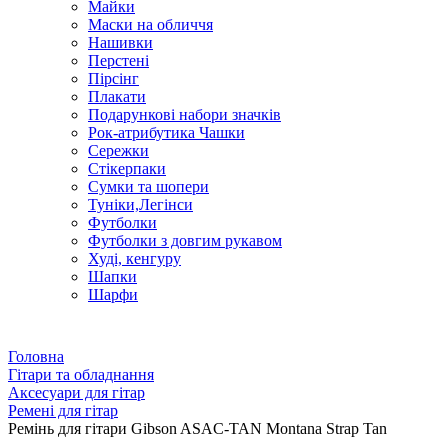
Майки
Маски на обличчя
Нашивки
Перстені
Пірсінг
Плакати
Подарункові набори значків
Рок-атрибутика Чашки
Сережки
Стікерпаки
Сумки та шопери
Туніки,Легінси
Футболки
Футболки з довгим рукавом
Худі, кенгуру
Шапки
Шарфи
Головна
Гітари та обладнання
Аксесуари для гітар
Ремені для гітар
Ремінь для гітари Gibson ASAC-TAN Montana Strap Tan