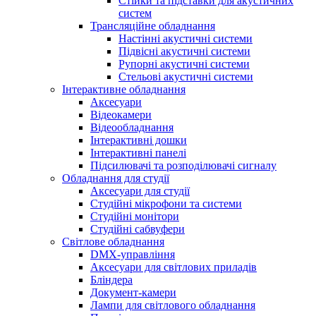
Стійки та підставки для акустичних
систем
Трансляційне обладнання
Настінні акустичні системи
Підвісні акустичні системи
Рупорні акустичні системи
Стельові акустичні системи
Інтерактивне обладнання
Аксесуари
Відеокамери
Відеообладнання
Інтерактивні дошки
Інтерактивні панелі
Підсилювачі та розподілювачі сигналу
Обладнання для студії
Аксесуари для студії
Студійні мікрофони та системи
Студійні монітори
Студійні сабвуфери
Світлове обладнання
DMX-управління
Аксесуари для світлових приладів
Бліндера
Документ-камери
Лампи для світлового обладнання