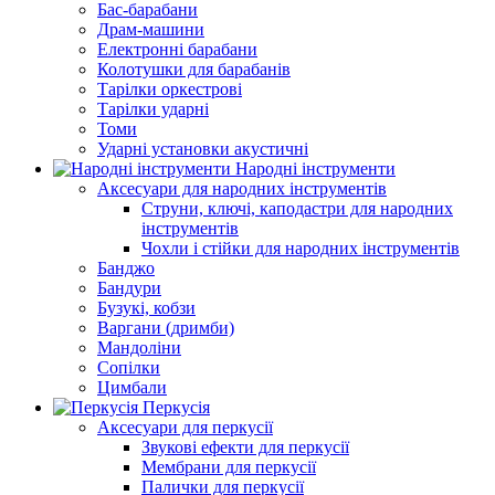
Бас-барабани
Драм-машини
Електронні барабани
Колотушки для барабанів
Тарілки оркестрові
Тарілки ударні
Томи
Ударні установки акустичні
Народні інструменти
Аксесуари для народних інструментів
Струни, ключі, каподастри для народних
інструментів
Чохли і стійки для народних інструментів
Банджо
Бандури
Бузукі, кобзи
Варгани (дримби)
Мандоліни
Сопілки
Цимбали
Перкусія
Аксесуари для перкусії
Звукові ефекти для перкусії
Мембрани для перкусії
Палички для перкусії