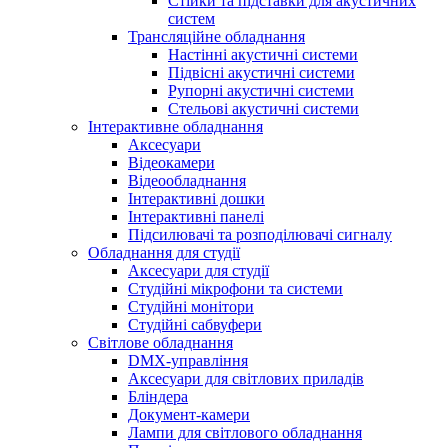
Стійки та підставки для акустичних
систем
Трансляційне обладнання
Настінні акустичні системи
Підвісні акустичні системи
Рупорні акустичні системи
Стельові акустичні системи
Інтерактивне обладнання
Аксесуари
Відеокамери
Відеообладнання
Інтерактивні дошки
Інтерактивні панелі
Підсилювачі та розподілювачі сигналу
Обладнання для студії
Аксесуари для студії
Студійні мікрофони та системи
Студійні монітори
Студійні сабвуфери
Світлове обладнання
DMX-управління
Аксесуари для світлових приладів
Бліндера
Документ-камери
Лампи для світлового обладнання