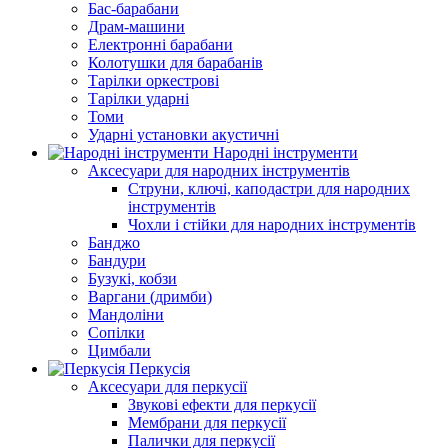
Бас-барабани
Драм-машини
Електронні барабани
Колотушки для барабанів
Тарілки оркестрові
Тарілки ударні
Томи
Ударні установки акустичні
Народні інструменти
Аксесуари для народних інструментів
Струни, ключі, каподастри для народних
інструментів
Чохли і стійки для народних інструментів
Банджо
Бандури
Бузукі, кобзи
Варгани (дримби)
Мандоліни
Сопілки
Цимбали
Перкусія
Аксесуари для перкусії
Звукові ефекти для перкусії
Мембрани для перкусії
Палички для перкусії