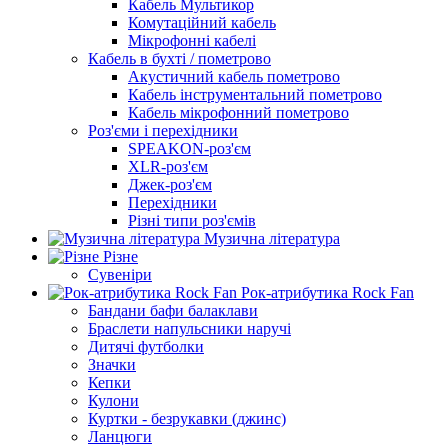
Кабель Мультикор
Комутаційний кабель
Мікрофонні кабелі
Кабель в бухті / пометрово
Акустичний кабель пометрово
Кабель інструментальний пометрово
Кабель мікрофонний пометрово
Роз'єми і перехідники
SPEAKON-роз'єм
XLR-роз'єм
Джек-роз'єм
Перехідники
Різні типи роз'ємів
Музична література
Різне
Сувеніри
Рок-атрибутика Rock Fan
Бандани бафи балаклави
Браслети напульсники наручі
Дитячі футболки
Значки
Кепки
Кулони
Куртки - безрукавки (джинс)
Ланцюги