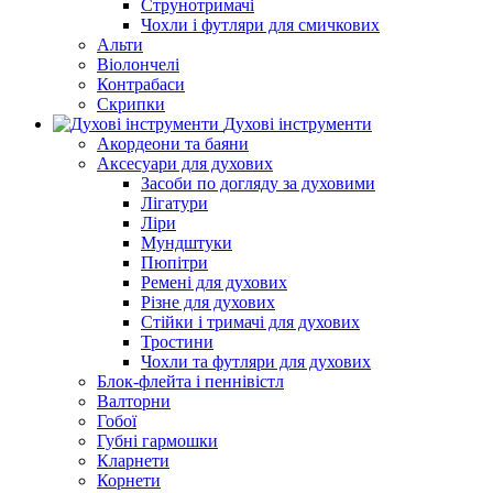
Струнотримачі
Чохли і футляри для смичкових
Альти
Віолончелі
Контрабаси
Скрипки
Духові інструменти
Акордеони та баяни
Аксесуари для духових
Засоби по догляду за духовими
Лігатури
Ліри
Мундштуки
Пюпітри
Ремені для духових
Різне для духових
Стійки і тримачі для духових
Тростини
Чохли та футляри для духових
Блок-флейта і пеннівістл
Валторни
Гобої
Губні гармошки
Кларнети
Корнети