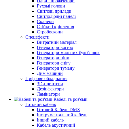
Пари і прожектори
Рухомі голови
Світлові прилади
Світлодіодні панелі
Сканери
Стійки і кріплення
Стробоскопи
Спецефекти
Витратний матеріал
Генератори вогню
Генератори мильних бульбашок
Генератори піни
Генератори снігу
Генератори туману
Дим машини
Цифрове обладнання
3D-принтери
Дезінфектори
Ламінатори
Кабелі та роз'єми
Готовий кабель
Готовий Кабель DMX
Інструментальний кабель
Інший кабель
Кабель акустичний