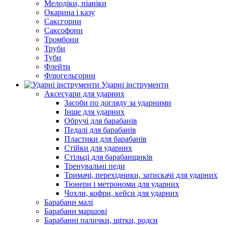
Мелодіки, піаніки
Окарина і казу
Саксгорни
Саксофони
Тромбони
Труби
Туби
Флейти
Флюгельгорни
Ударні інструменти
Аксесуари для ударних
Засоби по догляду за ударними
Інше для ударних
Обручі для барабанів
Педалі для барабанів
Пластики для барабанів
Стійки для ударних
Стільці для барабанщиків
Тренувальні педи
Тримачі, перехідники, затискачі для ударних
Тюнери і метрономи для ударних
Чохли, кофри, кейси для ударних
Барабани малі
Барабани маршові
Барабанні палички, щітки, родси