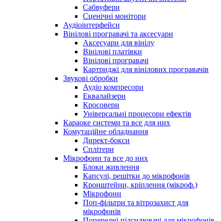
Сабвуфери
Сценічні монітори
Аудіоінтерфейси
Вінілові програвачі та аксесуари
Аксесуари для вінілу
Вінілові платівки
Вінілові програвачі
Картриджі для вінілових програвачів
Звукові обробки
Аудіо компресори
Еквалайзери
Кросовери
Універсальні процесори ефектів
Караоке системи та все для них
Комутаційне обладнання
Директ-бокси
Сплітери
Мікрофони та все до них
Блоки живлення
Капсулі, решітки до мікрофонів
Кронштейни, кріплення (мікроф.)
Мікрофони
Поп-фільтри та вітрозахист для
мікрофонів
Попередні підсилювачі для мікрофонів