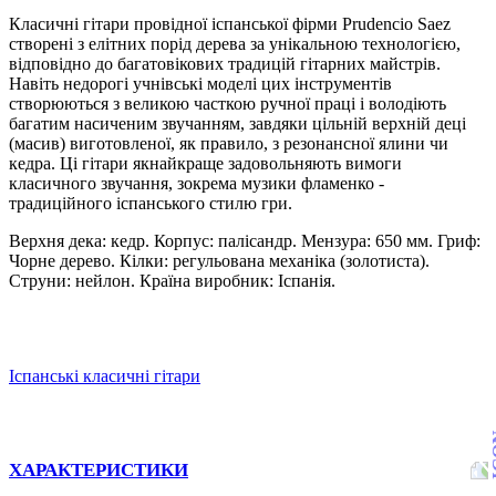
Класичні гітари провідної іспанської фірми Prudencio Saez
створені з елітних порід дерева за унікальною технологією,
відповідно до багатовікових традицій гітарних майстрів.
Навіть недорогі учнівські моделі цих інструментів
створюються з великою часткою ручної праці і володіють
багатим насиченим звучанням, завдяки цільній верхній деці
(масив) виготовленої, як правило, з резонансної ялини чи
кедра. Ці гітари якнайкраще задовольняють вимоги
класичного звучання, зокрема музики фламенко -
традиційного іспанського стилю гри.
Верхня дека: кедр. Корпус: палісандр. Мензура: 650 мм. Гриф:
Чорне дерево. Кілки: регульована механіка (золотиста).
Струни: нейлон. Країна виробник: Іспанія.
Іспанські класичні гітари
ХАРАКТЕРИСТИКИ