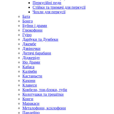
Перкусійні педи
Стійки та тримачі для перкусії
Чохли для перкусії
Бата
Бонго
Бубни і драми
Глюкофони
Гуіро
Дарбуки та Думбеки
Джембе
Дзвіночки
Дитячі барабани
Діджеріду
Ібо Драми
Кабаса
Калімби
Кастаньєти
Кахони
Клавеси
Ковбели, тон-блоки, туби
Колотушки та трещітки
Конги
Маракаси
Металофони, ксилофони
Пандейро