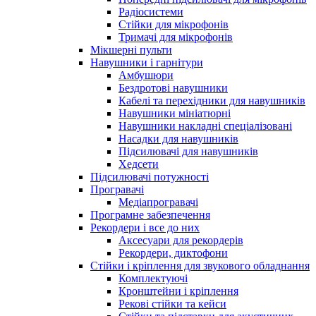
Радіосистеми
Стійки для мікрофонів
Тримачі для мікрофонів
Мікшерні пульти
Навушники і гарнітури
Амбушюри
Бездротові навушники
Кабелі та перехідники для навушників
Навушники мініатюрні
Навушники накладні спеціалізовані
Насадки для навушників
Підсилювачі для навушників
Хедсети
Підсилювачі потужності
Програвачі
Медіапрогравачі
Програмне забезпечення
Рекордери і все до них
Аксесуари для рекордерів
Рекордери, диктофони
Стійки і кріплення для звукового обладнання
Комплектуючі
Кронштейни і кріплення
Рекові стійки та кейси