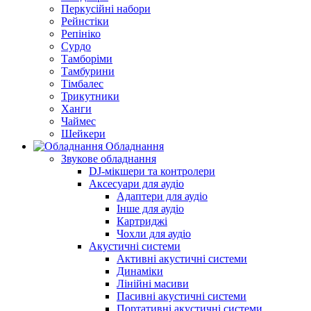
Перкусійні набори
Рейнстіки
Репініко
Сурдо
Тамборіми
Тамбурини
Тімбалес
Трикутники
Ханги
Чаймес
Шейкери
Обладнання
Звукове обладнання
DJ-мікшери та контролери
Аксесуари для аудіо
Адаптери для аудіо
Інше для аудіо
Картриджі
Чохли для аудіо
Акустичні системи
Активні акустичні системи
Динаміки
Лінійні масиви
Пасивні акустичні системи
Портативні акустичні системи