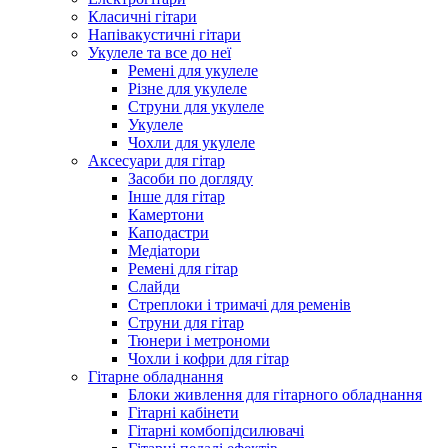
Класичні гітари
Напівакустичні гітари
Укулеле та все до неї
Ремені для укулеле
Різне для укулеле
Струни для укулеле
Укулеле
Чохли для укулеле
Аксесуари для гітар
Засоби по догляду
Інше для гітар
Камертони
Каподастри
Медіатори
Ремені для гітар
Слайди
Стреплоки і тримачі для ременів
Струни для гітар
Тюнери і метрономи
Чохли і кофри для гітар
Гітарне обладнання
Блоки живлення для гітарного обладнання
Гітарні кабінети
Гітарні комбопідсилювачі