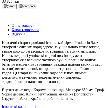
33 825 грн
Опис товару
Характеристики
Відгуків
0
Класичні гітари провідної іспанської фірми Prudencio Saez
створені з елітних порід дерева за унікальною технологією,
відповідно до багатовікових традицій гітарних майстрів.
Навіть недорогі учнівські моделі цих інструментів
створюються з великою часткою ручної праці і володіють
багатим насиченим звучанням, завдяки цільній верхній деці
(масив) виготовленої, як правило, з резонансної ялини чи
кедра. Ці гітари якнайкраще задовольняють вимоги
класичного звучання, зокрема музики фламенко -
традиційного іспанського стилю гри.
Верхня дека: кедр. Корпус: палісандр. Мензура: 650 мм. Гриф:
Чорне дерево. Кілки: регульована механіка (золотиста).
Струни: нейлон. Країна виробник: Іспанія.
Іспанські класичні гітари