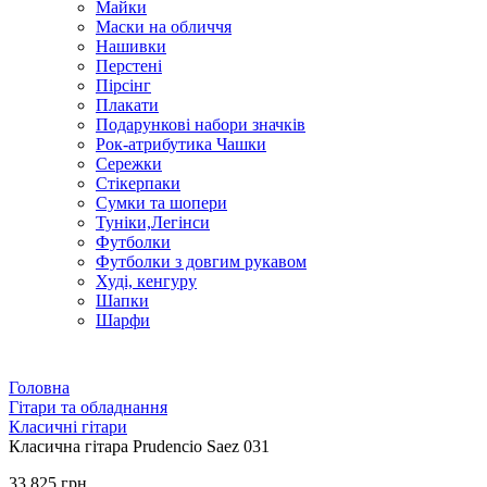
Майки
Маски на обличчя
Нашивки
Перстені
Пірсінг
Плакати
Подарункові набори значків
Рок-атрибутика Чашки
Сережки
Стікерпаки
Сумки та шопери
Туніки,Легінси
Футболки
Футболки з довгим рукавом
Худі, кенгуру
Шапки
Шарфи
Головна
Гітари та обладнання
Класичні гітари
Класична гітара Prudencio Saez 031
33 825 грн