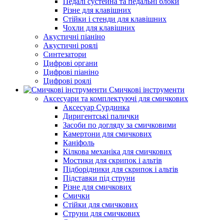
Педалі сустейна та педальні блоки
Різне для клавішних
Стійки і стенди для клавішних
Чохли для клавішних
Акустичні піаніно
Акустичні роялі
Синтезатори
Цифрові органи
Цифрові піаніно
Цифрові роялі
Смичкові інструменти
Аксесуари та комплектуючі для смичкових
Аксесуар Сурдинка
Диригентські палички
Засоби по догляду за смичковими
Камертони для смичкових
Каніфоль
Кілкова механіка для смичкових
Мостики для скрипок і альтів
Підборiдники для скрипок і альтів
Підставки під струни
Різне для смичкових
Смички
Стійки для смичкових
Струни для смичкових