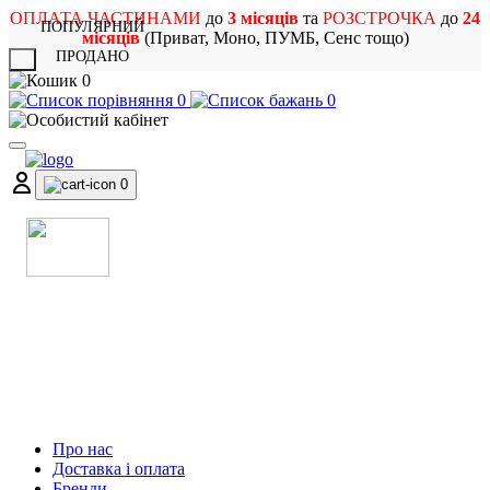
ОПЛАТА ЧАСТИНАМИ
до
3 місяців
та
РОЗСТРОЧКА
до
24
ПОПУЛЯРНИЙ
місяців
(Приват, Моно, ПУМБ, Сенс тощо)
ПРОДАНО
X
0
0
0
0
МАГАЗИН
МУЗИЧНИХ ІНСТРУМЕНТІВ
ТА РОК АТРИБУТИКИ
Про нас
Доставка і оплата
Бренди