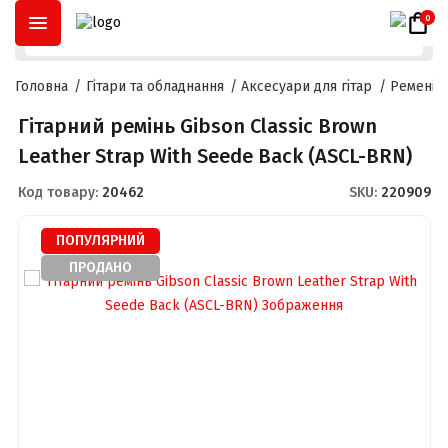
ОПЛАТА ЧАСТИНАМИ
ДО
3 МІСЯЦІВ
ТА
РОЗСТРОЧКА
ДО
2
0
Головна
Гітари та обладнання
Аксесуари для гітар
Ремені д
Гітарний ремінь Gibson Classic Brown
Leather Strap With Seede Back (ASCL-BRN)
Код товару:
20462
SKU:
220909
ПОПУЛЯРНИЙ
ПРОДАНО