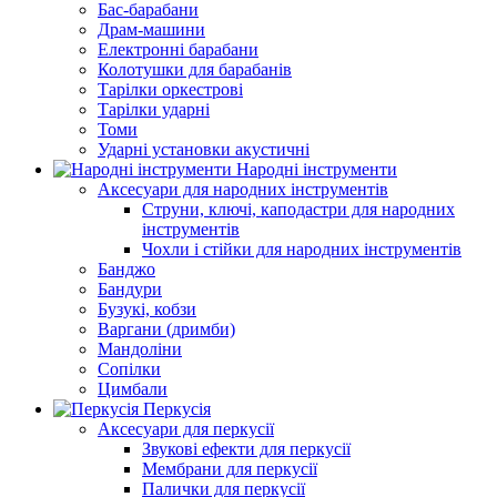
Бас-барабани
Драм-машини
Електронні барабани
Колотушки для барабанів
Тарілки оркестрові
Тарілки ударні
Томи
Ударні установки акустичні
Народні інструменти
Аксесуари для народних інструментів
Струни, ключі, каподастри для народних
інструментів
Чохли і стійки для народних інструментів
Банджо
Бандури
Бузукі, кобзи
Варгани (дримби)
Мандоліни
Сопілки
Цимбали
Перкусія
Аксесуари для перкусії
Звукові ефекти для перкусії
Мембрани для перкусії
Палички для перкусії