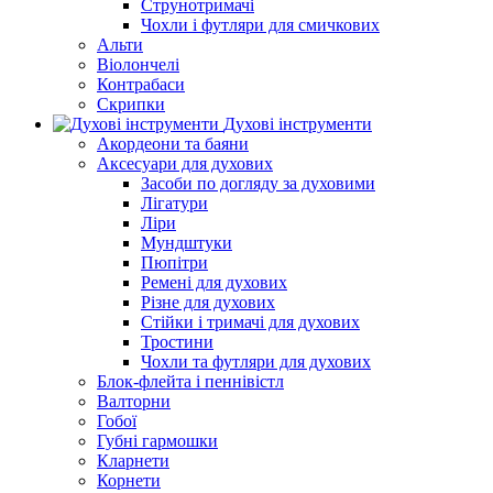
Струнотримачі
Чохли і футляри для смичкових
Альти
Віолончелі
Контрабаси
Скрипки
Духові інструменти
Акордеони та баяни
Аксесуари для духових
Засоби по догляду за духовими
Лігатури
Ліри
Мундштуки
Пюпітри
Ремені для духових
Різне для духових
Стійки і тримачі для духових
Тростини
Чохли та футляри для духових
Блок-флейта і пеннівістл
Валторни
Гобої
Губні гармошки
Кларнети
Корнети