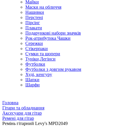
Майки
Маски на обличчя
Нашивки
Перстені
Пірсінг
Плакати
Подарункові набори значків
Рок-атрибутика Чашки
Сережки
Стікерпаки
Сумки та шопери
Туніки,Легінси
Футболки
Футболки з довгим рукавом
Худі, кенгуру
Шапки
Шарфи
Головна
Гітари та обладнання
Аксесуари для гітар
Ремені для гітар
Ремінь гітарний Levy's MPD2049