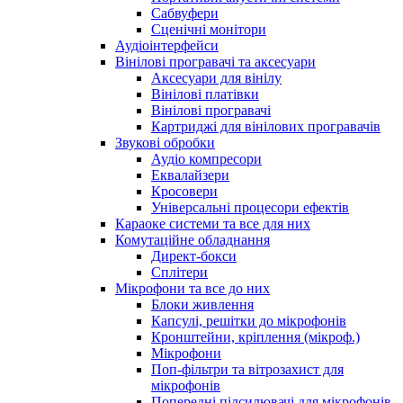
Сабвуфери
Сценічні монітори
Аудіоінтерфейси
Вінілові програвачі та аксесуари
Аксесуари для вінілу
Вінілові платівки
Вінілові програвачі
Картриджі для вінілових програвачів
Звукові обробки
Аудіо компресори
Еквалайзери
Кросовери
Універсальні процесори ефектів
Караоке системи та все для них
Комутаційне обладнання
Директ-бокси
Сплітери
Мікрофони та все до них
Блоки живлення
Капсулі, решітки до мікрофонів
Кронштейни, кріплення (мікроф.)
Мікрофони
Поп-фільтри та вітрозахист для
мікрофонів
Попередні підсилювачі для мікрофонів