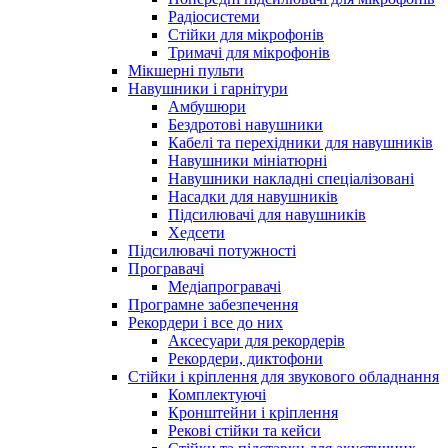
Радіосистеми
Стійки для мікрофонів
Тримачі для мікрофонів
Мікшерні пульти
Навушники і гарнітури
Амбушюри
Бездротові навушники
Кабелі та перехідники для навушників
Навушники мініатюрні
Навушники накладні спеціалізовані
Насадки для навушників
Підсилювачі для навушників
Хедсети
Підсилювачі потужності
Програвачі
Медіапрогравачі
Програмне забезпечення
Рекордери і все до них
Аксесуари для рекордерів
Рекордери, диктофони
Стійки і кріплення для звукового обладнання
Комплектуючі
Кронштейни і кріплення
Рекові стійки та кейси