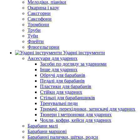
Мелодіки, піаніки
Окарина і казу
Саксгорни
Саксофони
Тромбони
Труби
Туби
Флейти
Флюгельгорни
Ударні інструменти
Аксесуари для ударних
Засоби по догляду за ударними
Інше для ударних
Обручі для барабанів
Педалі для барабанів
Пластики для барабанів
Стійки для ударних
Стільці для барабанщиків
Тренувальні педи
Тримачі, перехідники, затискачі для ударних
Тюнери і метрономи для ударних
Чохли, кофри, кейси для ударних
Барабани малі
Барабани маршові
Барабанні палички, щітки, родси