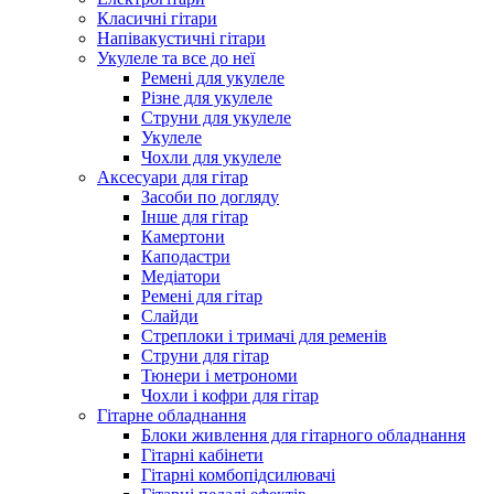
Класичні гітари
Напівакустичні гітари
Укулеле та все до неї
Ремені для укулеле
Різне для укулеле
Струни для укулеле
Укулеле
Чохли для укулеле
Аксесуари для гітар
Засоби по догляду
Інше для гітар
Камертони
Каподастри
Медіатори
Ремені для гітар
Слайди
Стреплоки і тримачі для ременів
Струни для гітар
Тюнери і метрономи
Чохли і кофри для гітар
Гітарне обладнання
Блоки живлення для гітарного обладнання
Гітарні кабінети
Гітарні комбопідсилювачі