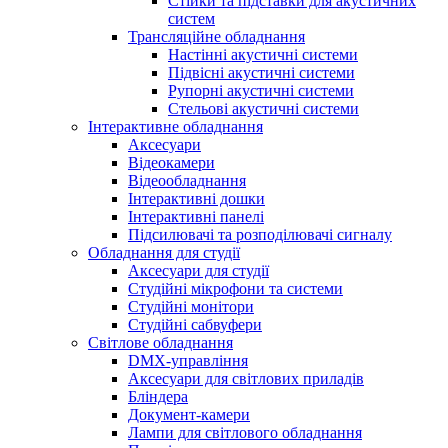
Стійки та підставки для акустичних
систем
Трансляційне обладнання
Настінні акустичні системи
Підвісні акустичні системи
Рупорні акустичні системи
Стельові акустичні системи
Інтерактивне обладнання
Аксесуари
Відеокамери
Відеообладнання
Інтерактивні дошки
Інтерактивні панелі
Підсилювачі та розподілювачі сигналу
Обладнання для студії
Аксесуари для студії
Студійні мікрофони та системи
Студійні монітори
Студійні сабвуфери
Світлове обладнання
DMX-управління
Аксесуари для світлових приладів
Бліндера
Документ-камери
Лампи для світлового обладнання