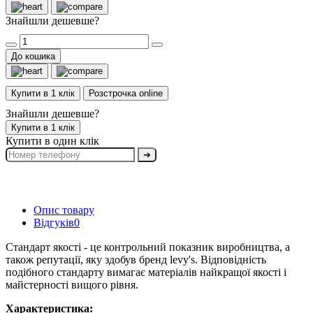
Знайшли дешевше?
До кошика
Купити в 1 клік
Розстрочка online
Знайшли дешевше?
Купити в 1 клік
Купити в один клік
➔
Опис товару
Відгуків
0
Стандарт якості - це контрольний показник виробництва, а
також репутації, яку здобув бренд levy's. Відповідність
подібного стандарту вимагає матеріалів найкращої якості і
майстерності вищого рівня.
Характеристика: