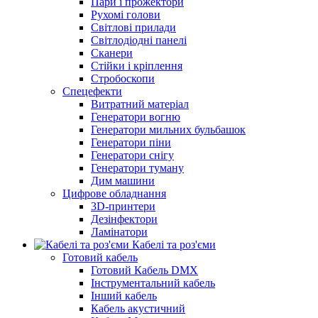
Пари і прожектори
Рухомі голови
Світлові прилади
Світлодіодні панелі
Сканери
Стійки і кріплення
Стробоскопи
Спецефекти
Витратний матеріал
Генератори вогню
Генератори мильних бульбашок
Генератори піни
Генератори снігу
Генератори туману
Дим машини
Цифрове обладнання
3D-принтери
Дезінфектори
Ламінатори
Кабелі та роз'єми
Готовий кабель
Готовий Кабель DMX
Інструментальний кабель
Інший кабель
Кабель акустичний