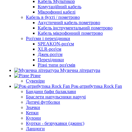
Кабель Мультикор
Комутаційний кабель
Мікрофонні кабелі
Кабель в бухті / пометрово
Акустичний кабель пометрово
Кабель інструментальний пометрово
Кабель мікрофонний пометрово
Роз'єми і перехідники
SPEAKON-роз'єм
XLR-роз'єм
Джек-роз'єм
Перехідники
Різні типи роз'ємів
Музична література
Різне
Сувеніри
Рок-атрибутика Rock Fan
Бандани бафи балаклави
Браслети напульсники наручі
Дитячі футболки
Значки
Кепки
Кулони
Куртки - безрукавки (джинс)
Ланцюги