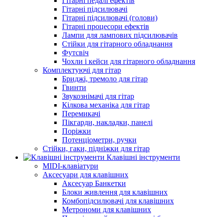
Гітарні педалі ефектів
Гітарні підсилювачі
Гітарні підсилювачі (голови)
Гітарні процесори ефектів
Лампи для лампових підсилювачів
Стійки для гітарного обладнання
Футсвіч
Чохли і кейси для гітарного обладнання
Комплектуючі для гітар
Бриджі, тремоло для гітар
Гвинти
Звукознімачі для гітар
Кілкова механіка для гітар
Перемикачі
Пікгарди, накладки, панелі
Поріжки
Потенціометри, ручки
Стійки, гаки, підніжки для гітар
Клавішні інструменти
MIDI-клавіатури
Аксесуари для клавішних
Аксесуар Банкетки
Блоки живлення для клавішних
Комбопідсилювачі для клавішних
Метрономи для клавішних