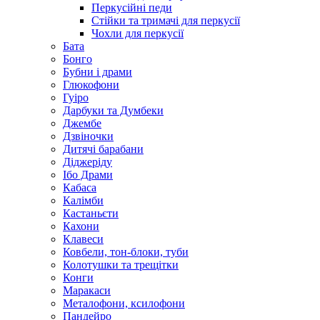
Перкусійні педи
Стійки та тримачі для перкусії
Чохли для перкусії
Бата
Бонго
Бубни і драми
Глюкофони
Гуіро
Дарбуки та Думбеки
Джембе
Дзвіночки
Дитячі барабани
Діджеріду
Ібо Драми
Кабаса
Калімби
Кастаньєти
Кахони
Клавеси
Ковбели, тон-блоки, туби
Колотушки та трещітки
Конги
Маракаси
Металофони, ксилофони
Пандейро