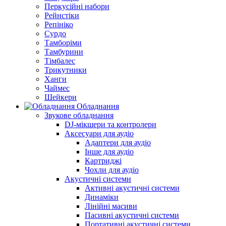
Перкусійні набори
Рейнстіки
Репініко
Сурдо
Тамборіми
Тамбурини
Тімбалес
Трикутники
Ханги
Чаймес
Шейкери
Обладнання
Звукове обладнання
DJ-мікшери та контролери
Аксесуари для аудіо
Адаптери для аудіо
Інше для аудіо
Картриджі
Чохли для аудіо
Акустичні системи
Активні акустичні системи
Динаміки
Лінійні масиви
Пасивні акустичні системи
Портативні акустичні системи