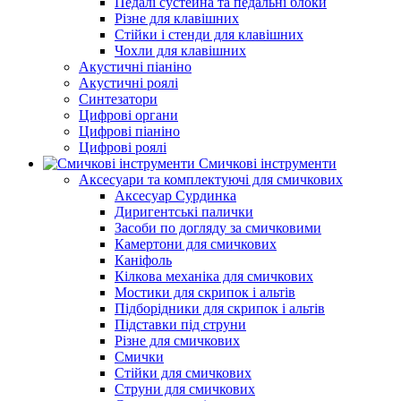
Педалі сустейна та педальні блоки
Різне для клавішних
Стійки і стенди для клавішних
Чохли для клавішних
Акустичні піаніно
Акустичні роялі
Синтезатори
Цифрові органи
Цифрові піаніно
Цифрові роялі
Смичкові інструменти
Аксесуари та комплектуючі для смичкових
Аксесуар Сурдинка
Диригентські палички
Засоби по догляду за смичковими
Камертони для смичкових
Каніфоль
Кілкова механіка для смичкових
Мостики для скрипок і альтів
Підборiдники для скрипок і альтів
Підставки під струни
Різне для смичкових
Смички
Стійки для смичкових
Струни для смичкових