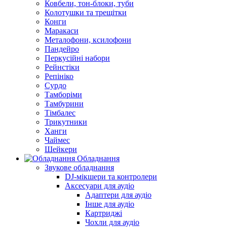
Ковбели, тон-блоки, туби
Колотушки та трещітки
Конги
Маракаси
Металофони, ксилофони
Пандейро
Перкусійні набори
Рейнстіки
Репініко
Сурдо
Тамборіми
Тамбурини
Тімбалес
Трикутники
Ханги
Чаймес
Шейкери
Обладнання
Звукове обладнання
DJ-мікшери та контролери
Аксесуари для аудіо
Адаптери для аудіо
Інше для аудіо
Картриджі
Чохли для аудіо