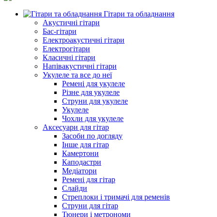
Гітари та обладнання
Акустичні гітари
Бас-гітари
Електроакустичні гітари
Електрогітари
Класичні гітари
Напівакустичні гітари
Укулеле та все до неї
Ремені для укулеле
Різне для укулеле
Струни для укулеле
Укулеле
Чохли для укулеле
Аксесуари для гітар
Засоби по догляду
Інше для гітар
Камертони
Каподастри
Медіатори
Ремені для гітар
Слайди
Стреплоки і тримачі для ременів
Струни для гітар
Тюнери і метрономи