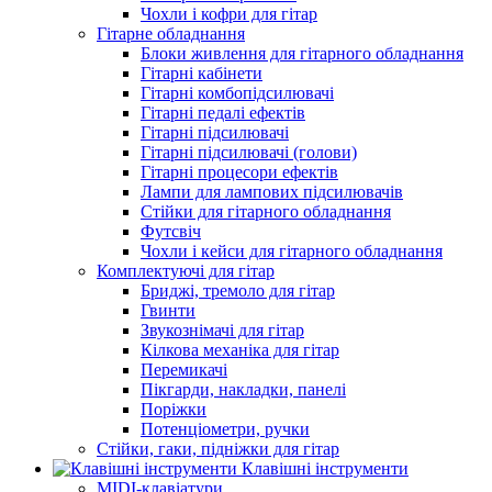
Чохли і кофри для гітар
Гітарне обладнання
Блоки живлення для гітарного обладнання
Гітарні кабінети
Гітарні комбопідсилювачі
Гітарні педалі ефектів
Гітарні підсилювачі
Гітарні підсилювачі (голови)
Гітарні процесори ефектів
Лампи для лампових підсилювачів
Стійки для гітарного обладнання
Футсвіч
Чохли і кейси для гітарного обладнання
Комплектуючі для гітар
Бриджі, тремоло для гітар
Гвинти
Звукознімачі для гітар
Кілкова механіка для гітар
Перемикачі
Пікгарди, накладки, панелі
Поріжки
Потенціометри, ручки
Стійки, гаки, підніжки для гітар
Клавішні інструменти
MIDI-клавіатури