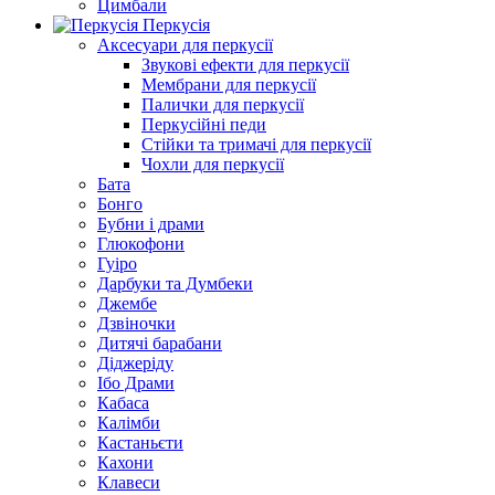
Цимбали
Перкусія
Аксесуари для перкусії
Звукові ефекти для перкусії
Мембрани для перкусії
Палички для перкусії
Перкусійні педи
Стійки та тримачі для перкусії
Чохли для перкусії
Бата
Бонго
Бубни і драми
Глюкофони
Гуіро
Дарбуки та Думбеки
Джембе
Дзвіночки
Дитячі барабани
Діджеріду
Ібо Драми
Кабаса
Калімби
Кастаньєти
Кахони
Клавеси