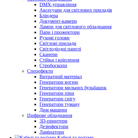
DMX-управління
Аксесуари для світлових приладів
Бліндера
Документ-камери
Лампи для світлового обладнання
Пари і прожектори
Рухомі голови
Світлові прилади
Світлодіодні панелі
Сканери
Стійки і кріплення
Стробоскопи
Спецефекти
Витратний матеріал
Генератори вогню
Генератори мильних бульбашок
Генератори піни
Генератори снігу
Генератори туману
Дим машини
Цифрове обладнання
3D-принтери
Дезінфектори
Ламінатори
Кабелі та роз'єми