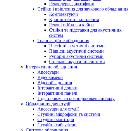
Рекордери, диктофони
Стійки і кріплення для звукового обладнання
Комплектуючі
Кронштейни і кріплення
Рекові стійки та кейси
Стійки та підставки для акустичних
систем
Трансляційне обладнання
Настінні акустичні системи
Підвісні акустичні системи
Рупорні акустичні системи
Стельові акустичні системи
Інтерактивне обладнання
Аксесуари
Відеокамери
Відеообладнання
Інтерактивні дошки
Інтерактивні панелі
Підсилювачі та розподілювачі сигналу
Обладнання для студії
Аксесуари для студії
Студійні мікрофони та системи
Студійні монітори
Студійні сабвуфери
Світлове обладнання