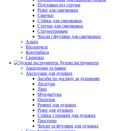
Підставки під струни
Різне для смичкових
Смички
Стійки для смичкових
Струни для смичкових
Струнотримачі
Чохли і футляри для смичкових
Альти
Віолончелі
Контрабаси
Скрипки
Духові інструменти
Акордеони та баяни
Аксесуари для духових
Засоби по догляду за духовими
Лігатури
Ліри
Мундштуки
Пюпітри
Ремені для духових
Різне для духових
Стійки і тримачі для духових
Тростини
Чохли та футляри для духових