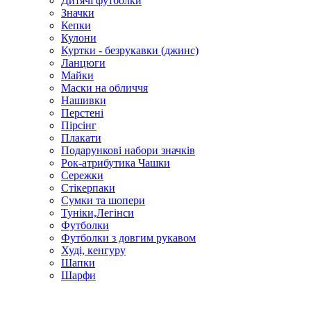
Дитячі футболки
Значки
Кепки
Кулони
Куртки - безрукавки (джинс)
Ланцюги
Майки
Маски на обличчя
Нашивки
Перстені
Пірсінг
Плакати
Подарункові набори значків
Рок-атрибутика Чашки
Сережки
Стікерпаки
Сумки та шопери
Туніки,Легінси
Футболки
Футболки з довгим рукавом
Худі, кенгуру
Шапки
Шарфи