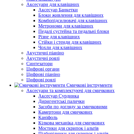
Аксесуари для клавішних
Аксесуар Банкетки
Блоки живлення для клавішних
Комбопідсилювачі для клавішних
Метрономи для клавішних
Педалі сустейна та педальні блоки
Різне для клавішних
Стійки і стенди для клавішних
Чохли для клавішних
Акустичні піаніно
Акустичні роялі
Синтезатори
Цифрові органи
Цифрові піаніно
Цифрові роялі
Смичкові інструменти
Аксесуари та комплектуючі для смичкових
Аксесуар Сурдинка
Диригентські палички
Засоби по догляду за смичковими
Камертони для смичкових
Каніфоль
Кілкова механіка для смичкових
Мостики для скрипок і альтів
Підборiдники для скрипок і альтів