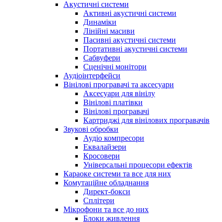
Акустичні системи
Активні акустичні системи
Динаміки
Лінійні масиви
Пасивні акустичні системи
Портативні акустичні системи
Сабвуфери
Сценічні монітори
Аудіоінтерфейси
Вінілові програвачі та аксесуари
Аксесуари для вінілу
Вінілові платівки
Вінілові програвачі
Картриджі для вінілових програвачів
Звукові обробки
Аудіо компресори
Еквалайзери
Кросовери
Універсальні процесори ефектів
Караоке системи та все для них
Комутаційне обладнання
Директ-бокси
Сплітери
Мікрофони та все до них
Блоки живлення