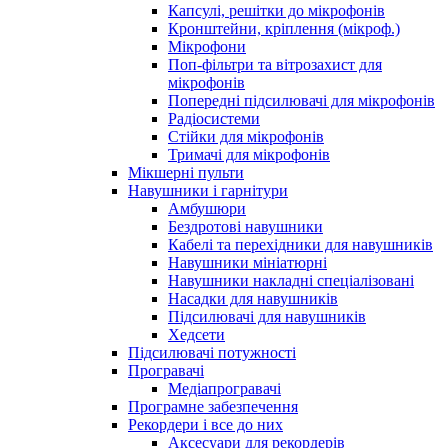
Капсулі, решітки до мікрофонів
Кронштейни, кріплення (мікроф.)
Мікрофони
Поп-фільтри та вітрозахист для
мікрофонів
Попередні підсилювачі для мікрофонів
Радіосистеми
Стійки для мікрофонів
Тримачі для мікрофонів
Мікшерні пульти
Навушники і гарнітури
Амбушюри
Бездротові навушники
Кабелі та перехідники для навушників
Навушники мініатюрні
Навушники накладні спеціалізовані
Насадки для навушників
Підсилювачі для навушників
Хедсети
Підсилювачі потужності
Програвачі
Медіапрогравачі
Програмне забезпечення
Рекордери і все до них
Аксесуари для рекордерів