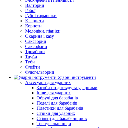
Блок-флейта і пеннівістл
Валторни
Гобої
Губні гармошки
Кларнети
Корнети
Мелодіки, піаніки
Окарина і казу
Саксгорни
Саксофони
Тромбони
Труби
Туби
Флейти
Флюгельгорни
Ударні інструменти
Аксесуари для ударних
Засоби по догляду за ударними
Інше для ударних
Обручі для барабанів
Педалі для барабанів
Пластики для барабанів
Стійки для ударних
Стільці для барабанщиків
Тренувальні педи