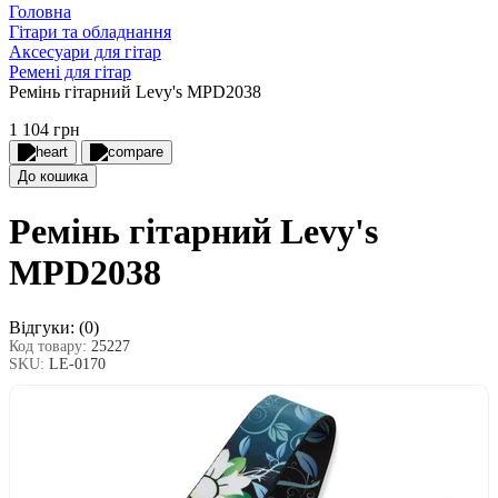
Головна
Гітари та обладнання
Аксесуари для гітар
Ремені для гітар
Ремінь гітарний Levy's MPD2038
1 104 грн
До кошика
Ремінь гітарний Levy's
MPD2038
Відгуки:
(0)
Код товару:
25227
SKU:
LE-0170