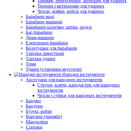
Тримачі, перехідники, затискачі для ударних
Тюнери і метрономи для ударних
Чохли, кофри, кейси для ударних
Барабани малі
Барабани маршові
Барабанні палички, щітки, родси
Бас-барабани
Драм-машини
Електронні барабани
Колотушки для барабанів
Тарілки оркестрові
Тарілки ударні
Томи
Ударні установки акустичні
Народні інструменти
Аксесуари для народних інструментів
Струни, ключі, каподастри для народних
інструментів
Чохли і стійки для народних інструментів
Банджо
Бандури
Бузукі, кобзи
Варгани (дримби)
Мандоліни
Сопілки