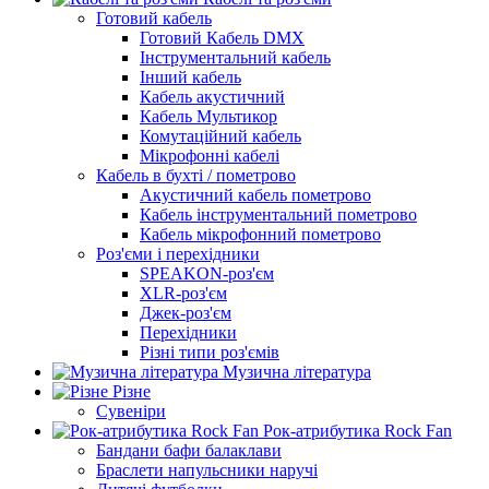
Готовий кабель
Готовий Кабель DMX
Інструментальний кабель
Інший кабель
Кабель акустичний
Кабель Мультикор
Комутаційний кабель
Мікрофонні кабелі
Кабель в бухті / пометрово
Акустичний кабель пометрово
Кабель інструментальний пометрово
Кабель мікрофонний пометрово
Роз'єми і перехідники
SPEAKON-роз'єм
XLR-роз'єм
Джек-роз'єм
Перехідники
Різні типи роз'ємів
Музична література
Різне
Сувеніри
Рок-атрибутика Rock Fan
Бандани бафи балаклави
Браслети напульсники наручі