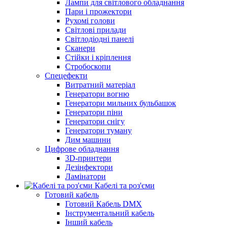
Лампи для світлового обладнання
Пари і прожектори
Рухомі голови
Світлові прилади
Світлодіодні панелі
Сканери
Стійки і кріплення
Стробоскопи
Спецефекти
Витратний матеріал
Генератори вогню
Генератори мильних бульбашок
Генератори піни
Генератори снігу
Генератори туману
Дим машини
Цифрове обладнання
3D-принтери
Дезінфектори
Ламінатори
Кабелі та роз'єми
Готовий кабель
Готовий Кабель DMX
Інструментальний кабель
Інший кабель