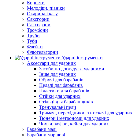
Корнети
Мелодіки, піаніки
Окарина і казу
Саксгорни
Саксофони
Тромбони
Труби
Туби
Флейти
Флюгельгорни
Ударні інструменти
Аксесуари для ударних
Засоби по догляду за ударними
Інше для ударних
Обручі для барабанів
Педалі для барабанів
Пластики для барабанів
Стійки для ударних
Стільці для барабанщиків
Тренувальні педи
Тримачі, перехідники, затискачі для ударних
Тюнери і метрономи для ударних
Чохли, кофри, кейси для ударних
Барабани малі
Барабани маршові