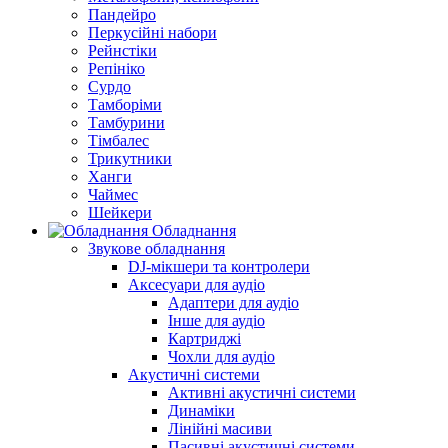
Пандейро
Перкусійні набори
Рейнстіки
Репініко
Сурдо
Тамборіми
Тамбурини
Тімбалес
Трикутники
Ханги
Чаймес
Шейкери
Обладнання
Звукове обладнання
DJ-мікшери та контролери
Аксесуари для аудіо
Адаптери для аудіо
Інше для аудіо
Картриджі
Чохли для аудіо
Акустичні системи
Активні акустичні системи
Динаміки
Лінійні масиви
Пасивні акустичні системи