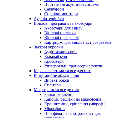
Портативні акустичні системи
Сабвуфери
Сценічні монітори
Аудіоінтерфейси
Вінілові програвачі та аксесуари
Аксесуари для вінілу
Вінілові платівки
Вінілові програвачі
Картриджі для вінілових програвачів
Звукові обробки
Аудіо компресори
Еквалайзери
Кросовери
Універсальні процесори ефектів
Караоке системи та все для них
Комутаційне обладнання
Директ-бокси
Сплітери
Мікрофони та все до них
Блоки живлення
Капсулі, решітки до мікрофонів
Кронштейни, кріплення (мікроф.)
Мікрофони
Поп-фільтри та вітрозахист для