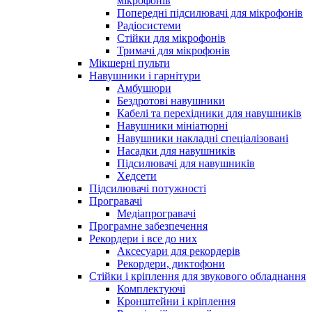
мікрофонів
Попередні підсилювачі для мікрофонів
Радіосистеми
Стійки для мікрофонів
Тримачі для мікрофонів
Мікшерні пульти
Навушники і гарнітури
Амбушюри
Бездротові навушники
Кабелі та перехідники для навушників
Навушники мініатюрні
Навушники накладні спеціалізовані
Насадки для навушників
Підсилювачі для навушників
Хедсети
Підсилювачі потужності
Програвачі
Медіапрогравачі
Програмне забезпечення
Рекордери і все до них
Аксесуари для рекордерів
Рекордери, диктофони
Стійки і кріплення для звукового обладнання
Комплектуючі
Кронштейни і кріплення