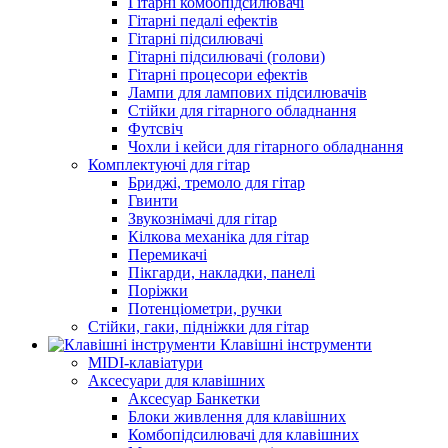
Гітарні комбопідсилювачі
Гітарні педалі ефектів
Гітарні підсилювачі
Гітарні підсилювачі (голови)
Гітарні процесори ефектів
Лампи для лампових підсилювачів
Стійки для гітарного обладнання
Футсвіч
Чохли і кейси для гітарного обладнання
Комплектуючі для гітар
Бриджі, тремоло для гітар
Гвинти
Звукознімачі для гітар
Кілкова механіка для гітар
Перемикачі
Пікгарди, накладки, панелі
Поріжки
Потенціометри, ручки
Стійки, гаки, підніжки для гітар
Клавішні інструменти
MIDI-клавіатури
Аксесуари для клавішних
Аксесуар Банкетки
Блоки живлення для клавішних
Комбопідсилювачі для клавішних