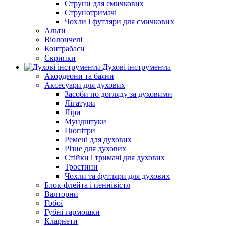
Струни для смичкових
Струнотримачі
Чохли і футляри для смичкових
Альти
Віолончелі
Контрабаси
Скрипки
Духові інструменти
Акордеони та баяни
Аксесуари для духових
Засоби по догляду за духовими
Лігатури
Ліри
Мундштуки
Пюпітри
Ремені для духових
Різне для духових
Стійки і тримачі для духових
Тростини
Чохли та футляри для духових
Блок-флейта і пеннівістл
Валторни
Гобої
Губні гармошки
Кларнети