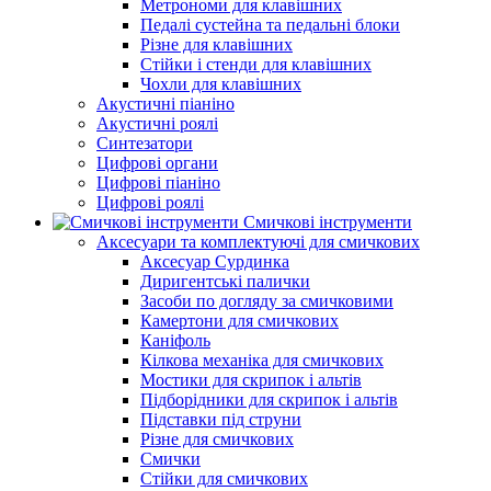
Метрономи для клавішних
Педалі сустейна та педальні блоки
Різне для клавішних
Стійки і стенди для клавішних
Чохли для клавішних
Акустичні піаніно
Акустичні роялі
Синтезатори
Цифрові органи
Цифрові піаніно
Цифрові роялі
Смичкові інструменти
Аксесуари та комплектуючі для смичкових
Аксесуар Сурдинка
Диригентські палички
Засоби по догляду за смичковими
Камертони для смичкових
Каніфоль
Кілкова механіка для смичкових
Мостики для скрипок і альтів
Підборiдники для скрипок і альтів
Підставки під струни
Різне для смичкових
Смички
Стійки для смичкових