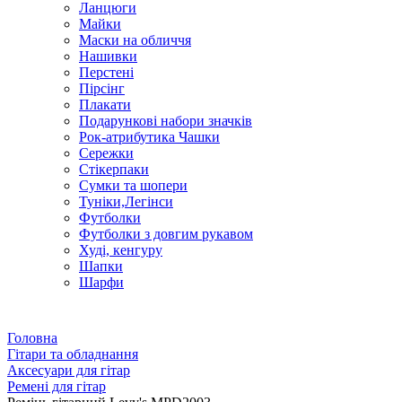
Ланцюги
Майки
Маски на обличчя
Нашивки
Перстені
Пірсінг
Плакати
Подарункові набори значків
Рок-атрибутика Чашки
Сережки
Стікерпаки
Сумки та шопери
Туніки,Легінси
Футболки
Футболки з довгим рукавом
Худі, кенгуру
Шапки
Шарфи
Головна
Гітари та обладнання
Аксесуари для гітар
Ремені для гітар