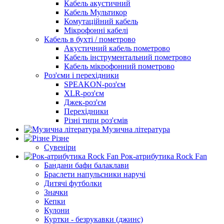
Кабель акустичний
Кабель Мультикор
Комутаційний кабель
Мікрофонні кабелі
Кабель в бухті / пометрово
Акустичний кабель пометрово
Кабель інструментальний пометрово
Кабель мікрофонний пометрово
Роз'єми і перехідники
SPEAKON-роз'єм
XLR-роз'єм
Джек-роз'єм
Перехідники
Різні типи роз'ємів
Музична література
Різне
Сувеніри
Рок-атрибутика Rock Fan
Бандани бафи балаклави
Браслети напульсники наручі
Дитячі футболки
Значки
Кепки
Кулони
Куртки - безрукавки (джинс)