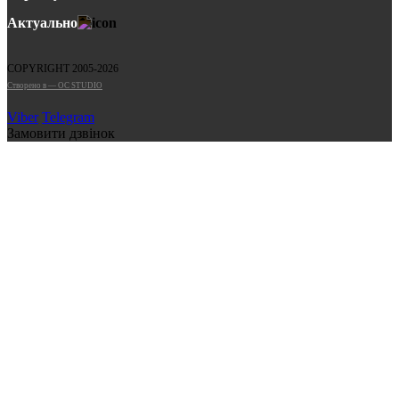
Актуально
COPYRIGHT 2005-2026
Cтворено в — OC STUDIO
Viber
Telegram
Замовити дзвінок