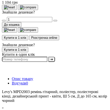
1 104 грн
Знайшли дешевше?
До кошика
Купити в 1 клік
Розстрочка online
Знайшли дешевше?
Купити в 1 клік
Купити в один клік
➔
Опис товару
Відгуків
0
Levy's MPD2003 ремінь гітарний, поліестер, поліестерові
кінці, дизайнерський принт - квіти, Ш 5 см, Д до 165 см, колір
чорний
"