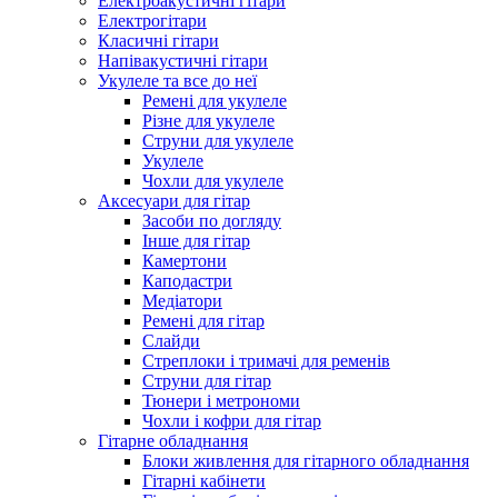
Електроакустичні гітари
Електрогітари
Класичні гітари
Напівакустичні гітари
Укулеле та все до неї
Ремені для укулеле
Різне для укулеле
Струни для укулеле
Укулеле
Чохли для укулеле
Аксесуари для гітар
Засоби по догляду
Інше для гітар
Камертони
Каподастри
Медіатори
Ремені для гітар
Слайди
Стреплоки і тримачі для ременів
Струни для гітар
Тюнери і метрономи
Чохли і кофри для гітар
Гітарне обладнання
Блоки живлення для гітарного обладнання
Гітарні кабінети