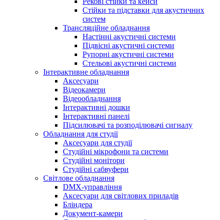
Рекові стійки та кейси
Стійки та підставки для акустичних
систем
Трансляційне обладнання
Настінні акустичні системи
Підвісні акустичні системи
Рупорні акустичні системи
Стельові акустичні системи
Інтерактивне обладнання
Аксесуари
Відеокамери
Відеообладнання
Інтерактивні дошки
Інтерактивні панелі
Підсилювачі та розподілювачі сигналу
Обладнання для студії
Аксесуари для студії
Студійні мікрофони та системи
Студійні монітори
Студійні сабвуфери
Світлове обладнання
DMX-управління
Аксесуари для світлових приладів
Бліндера
Документ-камери