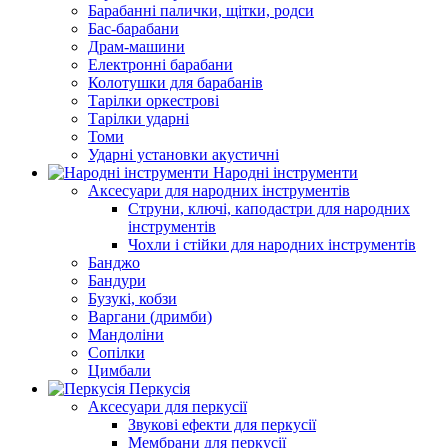
Барабанні палички, щітки, родси
Бас-барабани
Драм-машини
Електронні барабани
Колотушки для барабанів
Тарілки оркестрові
Тарілки ударні
Томи
Ударні установки акустичні
Народні інструменти
Аксесуари для народних інструментів
Струни, ключі, каподастри для народних
інструментів
Чохли і стійки для народних інструментів
Банджо
Бандури
Бузукі, кобзи
Варгани (дримби)
Мандоліни
Сопілки
Цимбали
Перкусія
Аксесуари для перкусії
Звукові ефекти для перкусії
Мембрани для перкусії