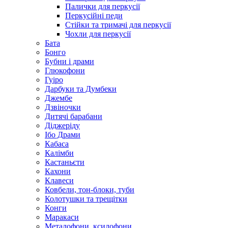
Палички для перкусії
Перкусійні педи
Стійки та тримачі для перкусії
Чохли для перкусії
Бата
Бонго
Бубни і драми
Глюкофони
Гуіро
Дарбуки та Думбеки
Джембе
Дзвіночки
Дитячі барабани
Діджеріду
Ібо Драми
Кабаса
Калімби
Кастаньєти
Кахони
Клавеси
Ковбели, тон-блоки, туби
Колотушки та трещітки
Конги
Маракаси
Металофони, ксилофони