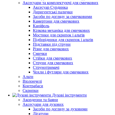
Аксесуари та комплектуючі для смичкових
Аксесуар Сурдинка
Диригентські палички
Засоби по догляду за смичковими
Камертони для смичкових
Каніфоль
Кілкова механіка для смичкових
Мостики для скрипок і альтів
Підборiдники для скрипок і альтів
Підставки під струни
Різне для смичкових
Смички
Стійки для смичкових
Струни для смичкових
Струнотримачі
Чохли і футляри для смичкових
Альти
Віолончелі
Контрабаси
Скрипки
Духові інструменти
Акордеони та баяни
Аксесуари для духових
Засоби по догляду за духовими
Лігатури