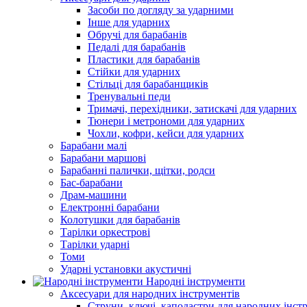
Засоби по догляду за ударними
Інше для ударних
Обручі для барабанів
Педалі для барабанів
Пластики для барабанів
Стійки для ударних
Стільці для барабанщиків
Тренувальні педи
Тримачі, перехідники, затискачі для ударних
Тюнери і метрономи для ударних
Чохли, кофри, кейси для ударних
Барабани малі
Барабани маршові
Барабанні палички, щітки, родси
Бас-барабани
Драм-машини
Електронні барабани
Колотушки для барабанів
Тарілки оркестрові
Тарілки ударні
Томи
Ударні установки акустичні
Народні інструменти
Аксесуари для народних інструментів
Струни, ключі, каподастри для народних інст