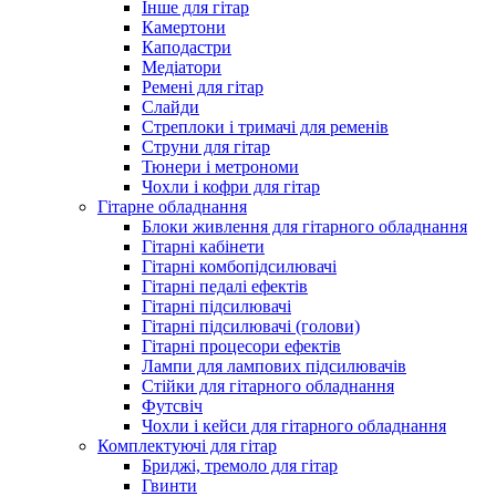
Інше для гітар
Камертони
Каподастри
Медіатори
Ремені для гітар
Слайди
Стреплоки і тримачі для ременів
Струни для гітар
Тюнери і метрономи
Чохли і кофри для гітар
Гітарне обладнання
Блоки живлення для гітарного обладнання
Гітарні кабінети
Гітарні комбопідсилювачі
Гітарні педалі ефектів
Гітарні підсилювачі
Гітарні підсилювачі (голови)
Гітарні процесори ефектів
Лампи для лампових підсилювачів
Стійки для гітарного обладнання
Футсвіч
Чохли і кейси для гітарного обладнання
Комплектуючі для гітар
Бриджі, тремоло для гітар
Гвинти