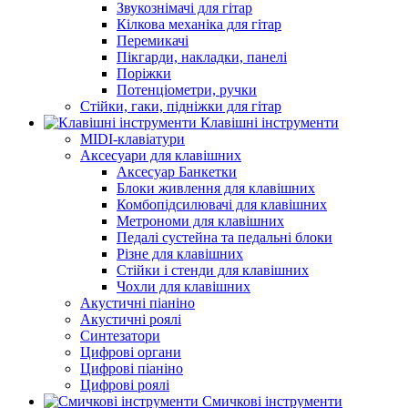
Звукознімачі для гітар
Кілкова механіка для гітар
Перемикачі
Пікгарди, накладки, панелі
Поріжки
Потенціометри, ручки
Стійки, гаки, підніжки для гітар
Клавішні інструменти
MIDI-клавіатури
Аксесуари для клавішних
Аксесуар Банкетки
Блоки живлення для клавішних
Комбопідсилювачі для клавішних
Метрономи для клавішних
Педалі сустейна та педальні блоки
Різне для клавішних
Стійки і стенди для клавішних
Чохли для клавішних
Акустичні піаніно
Акустичні роялі
Синтезатори
Цифрові органи
Цифрові піаніно
Цифрові роялі
Смичкові інструменти