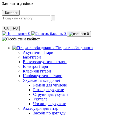
Замовити дзвінок
Каталог
UA
RU
0
0
0
Гітари та обладнання
Акустичні гітари
Бас-гітари
Електроакустичні гітари
Електрогітари
Класичні гітари
Напівакустичні гітари
Укулеле та все до неї
Ремені для укулеле
Різне для укулеле
Струни для укулеле
Укулеле
Чохли для укулеле
Аксесуари для гітар
Засоби по догляду