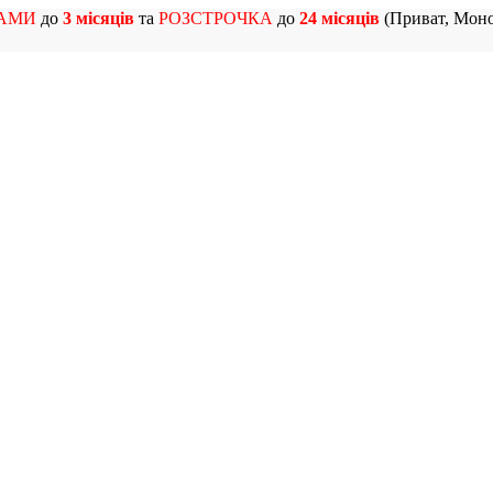
АМИ
до
3 місяців
та
РОЗСТРОЧКА
до
24 місяців
(Приват, Моно