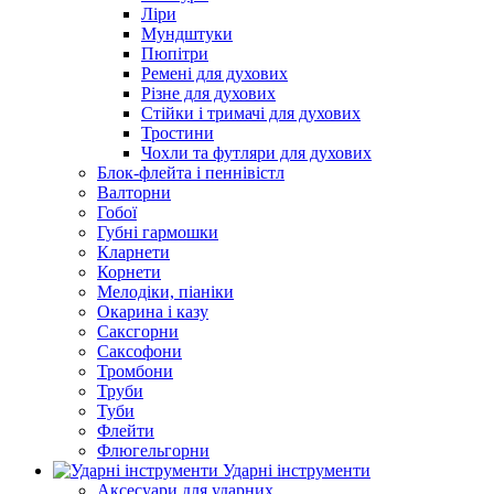
Ліри
Мундштуки
Пюпітри
Ремені для духових
Різне для духових
Стійки і тримачі для духових
Тростини
Чохли та футляри для духових
Блок-флейта і пеннівістл
Валторни
Гобої
Губні гармошки
Кларнети
Корнети
Мелодіки, піаніки
Окарина і казу
Саксгорни
Саксофони
Тромбони
Труби
Туби
Флейти
Флюгельгорни
Ударні інструменти
Аксесуари для ударних