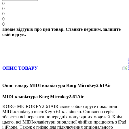
0
0
0
0
0
Немає відгуків про цей товар. Станьте першим, залиште
свій відгук.
ОПИС ТОВАРУ
Опис товару MIDI клавіатура Korg Microkey2-61Air
MIDI клавіатура Korg Microkey2-61Air
KORG MICROKEY2-61AIR являє собою друге покоління
MIDI-клавіатур microKey з 61 клавішею. Оновлена серія
зберегла всі переваги попередніх популярних моделей. Крім
цього, всі MIDI-клавіатури оновленої лінійки працюють з iPad
і iPhone. Також є гніздо для підключення опціонального