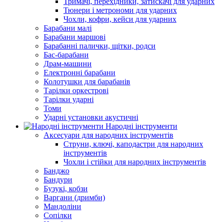
Тримачі, перехідники, затискачі для ударних
Тюнери і метрономи для ударних
Чохли, кофри, кейси для ударних
Барабани малі
Барабани маршові
Барабанні палички, щітки, родси
Бас-барабани
Драм-машини
Електронні барабани
Колотушки для барабанів
Тарілки оркестрові
Тарілки ударні
Томи
Ударні установки акустичні
Народні інструменти
Аксесуари для народних інструментів
Струни, ключі, каподастри для народних
інструментів
Чохли і стійки для народних інструментів
Банджо
Бандури
Бузукі, кобзи
Варгани (дримби)
Мандоліни
Сопілки