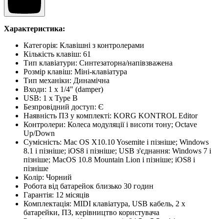
Характеристика:
Категорія:
Клавішні з контролерами
Кількість клавіш
:
61
Тип клавіатури
:
Синтезаторна/напівзважена
Розмір клавіш
:
Міні-клавіатура
Тип механіки
:
Динамічна
Входи
:
1 x 1/4" (damper)
USB
:
1 х Type B
Безпровідний доступ
:
Є
Наявність ПЗ у комплекті
:
KORG KONTROL Editor
Контролери
:
Колеса модуляції і висоти тону; Octave
Up/Down
Сумісність
:
Mac OS X10.10 Yosemite і пізніше; Windows
8.1 і пізніше; iOS8 і пізніше; USB з'єднання: Windows 7 і
пізніше; MacOS 10.8 Mountain Lion і пізніше; iOS8 і
пізніше
Колір
:
Чорний
Робота від батарейок близько 30 годин
Гарантія
:
12 місяців
Комплектація
:
MIDI клавіатура, USB кабель, 2 x
батарейки, ПЗ, керівництво користувача