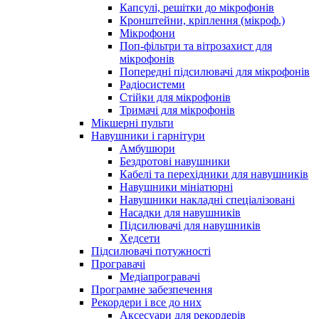
Капсулі, решітки до мікрофонів
Кронштейни, кріплення (мікроф.)
Мікрофони
Поп-фільтри та вітрозахист для
мікрофонів
Попередні підсилювачі для мікрофонів
Радіосистеми
Стійки для мікрофонів
Тримачі для мікрофонів
Мікшерні пульти
Навушники і гарнітури
Амбушюри
Бездротові навушники
Кабелі та перехідники для навушників
Навушники мініатюрні
Навушники накладні спеціалізовані
Насадки для навушників
Підсилювачі для навушників
Хедсети
Підсилювачі потужності
Програвачі
Медіапрогравачі
Програмне забезпечення
Рекордери і все до них
Аксесуари для рекордерів