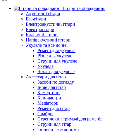
Гітари та обладнання
Акустичні гітари
Бас-гітари
Електроакустичні гітари
Електрогітари
Класичні гітари
Напівакустичні гітари
Укулеле та все до неї
Ремені для укулеле
Різне для укулеле
Струни для укулеле
Укулеле
Чохли для укулеле
Аксесуари для гітар
Засоби по догляду
Інше для гітар
Камертони
Каподастри
Медіатори
Ремені для гітар
Слайди
Стреплоки і тримачі для ременів
Струни для гітар
Тюнери і метрономи