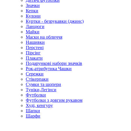
Дитячі футболки
Значки
Кепки
Кулони
Куртки - безрукавки (джинс)
Ланцюги
Майки
Маски на обличчя
Нашивки
Перстені
Пірсінг
Плакати
Подарункові набори значків
Рок-атрибутика Чашки
Сережки
Стікерпаки
Сумки та шопери
Туніки,Легінси
Футболки
Футболки з довгим рукавом
Худі, кенгуру
Шапки
Шарфи