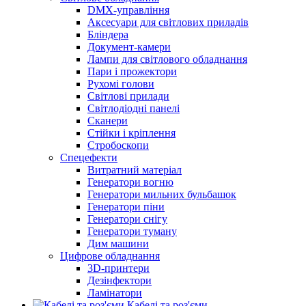
DMX-управління
Аксесуари для світлових приладів
Бліндера
Документ-камери
Лампи для світлового обладнання
Пари і прожектори
Рухомі голови
Світлові прилади
Світлодіодні панелі
Сканери
Стійки і кріплення
Стробоскопи
Спецефекти
Витратний матеріал
Генератори вогню
Генератори мильних бульбашок
Генератори піни
Генератори снігу
Генератори туману
Дим машини
Цифрове обладнання
3D-принтери
Дезінфектори
Ламінатори
Кабелі та роз'єми