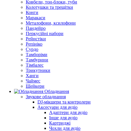
Ковбели, тон-блоки, туби
Колотушки та трещітки
Конги
Маракаси
Металофони, ксилофони
Пандейро
Перкусійні набори
Рейнстіки
Репініко
Сурдо
Тамборіми
Тамбурини
Тімбалес
Трикутники
Ханги
Чаймес
Шейкери
Обладнання
Звукове обладнання
DJ-мікшери та контролери
Аксесуари для аудіо
Адаптери для аудіо
Інше для аудіо
Картриджі
Чохли для аудіо