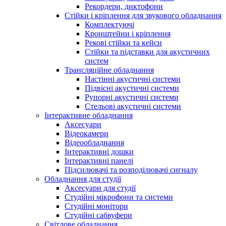
Рекордери, диктофони
Стійки і кріплення для звукового обладнання
Комплектуючі
Кронштейни і кріплення
Рекові стійки та кейси
Стійки та підставки для акустичних
систем
Трансляційне обладнання
Настінні акустичні системи
Підвісні акустичні системи
Рупорні акустичні системи
Стельові акустичні системи
Інтерактивне обладнання
Аксесуари
Відеокамери
Відеообладнання
Інтерактивні дошки
Інтерактивні панелі
Підсилювачі та розподілювачі сигналу
Обладнання для студії
Аксесуари для студії
Студійні мікрофони та системи
Студійні монітори
Студійні сабвуфери
Світлове обладнання