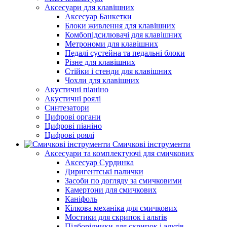
Аксесуари для клавішних
Аксесуар Банкетки
Блоки живлення для клавішних
Комбопідсилювачі для клавішних
Метрономи для клавішних
Педалі сустейна та педальні блоки
Різне для клавішних
Стійки і стенди для клавішних
Чохли для клавішних
Акустичні піаніно
Акустичні роялі
Синтезатори
Цифрові органи
Цифрові піаніно
Цифрові роялі
Смичкові інструменти
Аксесуари та комплектуючі для смичкових
Аксесуар Сурдинка
Диригентські палички
Засоби по догляду за смичковими
Камертони для смичкових
Каніфоль
Кілкова механіка для смичкових
Мостики для скрипок і альтів
Підборiдники для скрипок і альтів