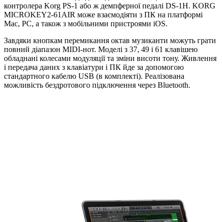
контролера Korg PS-1 або ж демпферної педалі DS-1H. KORG
MICROKEY2-61AIR може взаємодіяти з ПК на платформі
Mac, PC, а також з мобільними пристроями iOS.
Завдяки кнопкам перемикання октав музиканти можуть грати
повний діапазон MIDI-нот. Моделі з 37, 49 і 61 клавішею
обладнані колесами модуляції та зміни висоти тону. Живлення
і передача даних з клавіатури і ПК йде за допомогою
стандартного кабелю USB (в комплекті). Реалізована
можливість бездротового підключення через Bluetooth.