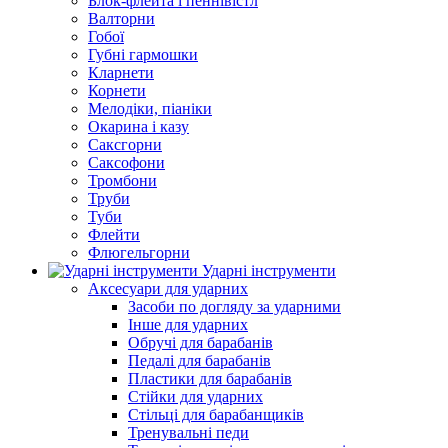
Блок-флейта і пеннівістл
Валторни
Гобої
Губні гармошки
Кларнети
Корнети
Мелодіки, піаніки
Окарина і казу
Саксгорни
Саксофони
Тромбони
Труби
Туби
Флейти
Флюгельгорни
Ударні інструменти
Аксесуари для ударних
Засоби по догляду за ударними
Інше для ударних
Обручі для барабанів
Педалі для барабанів
Пластики для барабанів
Стійки для ударних
Стільці для барабанщиків
Тренувальні педи