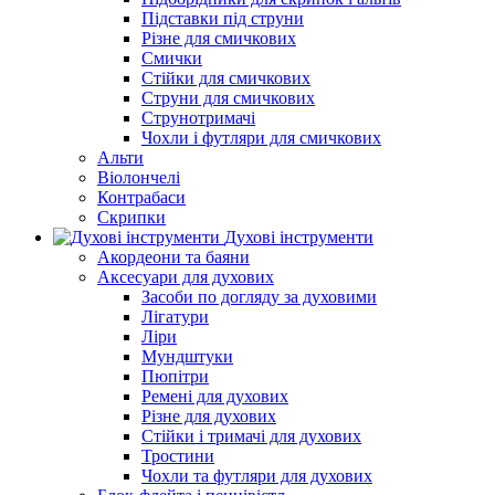
Підставки під струни
Різне для смичкових
Смички
Стійки для смичкових
Струни для смичкових
Струнотримачі
Чохли і футляри для смичкових
Альти
Віолончелі
Контрабаси
Скрипки
Духові інструменти
Акордеони та баяни
Аксесуари для духових
Засоби по догляду за духовими
Лігатури
Ліри
Мундштуки
Пюпітри
Ремені для духових
Різне для духових
Стійки і тримачі для духових
Тростини
Чохли та футляри для духових