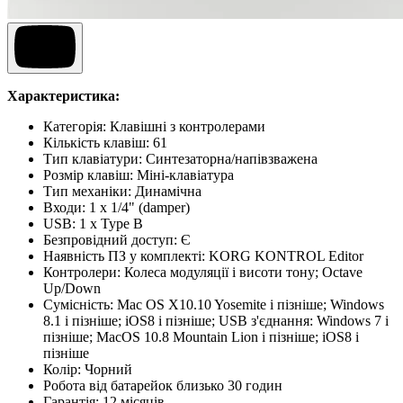
Характеристика:
Категорія:
Клавішні з контролерами
Кількість клавіш
:
61
Тип клавіатури
:
Синтезаторна/напівзважена
Розмір клавіш
:
Міні-клавіатура
Тип механіки
:
Динамічна
Входи
:
1 x 1/4" (damper)
USB
:
1 х Type B
Безпровідний доступ
:
Є
Наявність ПЗ у комплекті
:
KORG KONTROL Editor
Контролери
:
Колеса модуляції і висоти тону; Octave
Up/Down
Сумісність
:
Mac OS X10.10 Yosemite і пізніше; Windows
8.1 і пізніше; iOS8 і пізніше; USB з'єднання: Windows 7 і
пізніше; MacOS 10.8 Mountain Lion і пізніше; iOS8 і
пізніше
Колір
:
Чорний
Робота від батарейок близько 30 годин
Гарантія
:
12 місяців