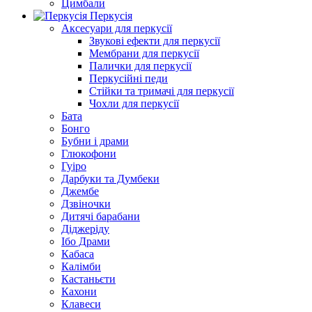
Цимбали
Перкусія
Аксесуари для перкусії
Звукові ефекти для перкусії
Мембрани для перкусії
Палички для перкусії
Перкусійні педи
Стійки та тримачі для перкусії
Чохли для перкусії
Бата
Бонго
Бубни і драми
Глюкофони
Гуіро
Дарбуки та Думбеки
Джембе
Дзвіночки
Дитячі барабани
Діджеріду
Ібо Драми
Кабаса
Калімби
Кастаньєти
Кахони
Клавеси