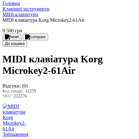
Головна
Клавішні інструменти
MIDI-клавіатури
MIDI клавіатура Korg Microkey2-61Air
9 500 грн
До кошика
MIDI клавіатура Korg
Microkey2-61Air
Відгуки:
(0)
Код товару:
11259
SKU:
222276