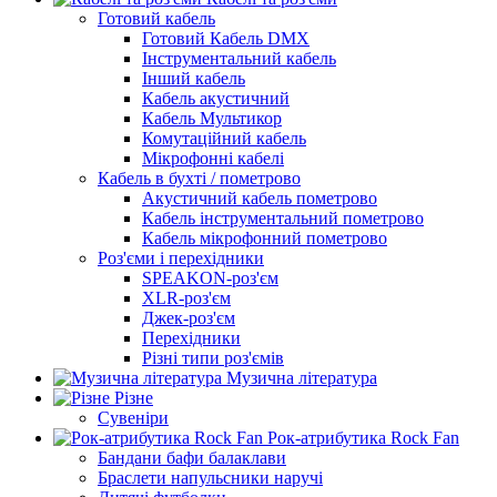
Готовий кабель
Готовий Кабель DMX
Інструментальний кабель
Інший кабель
Кабель акустичний
Кабель Мультикор
Комутаційний кабель
Мікрофонні кабелі
Кабель в бухті / пометрово
Акустичний кабель пометрово
Кабель інструментальний пометрово
Кабель мікрофонний пометрово
Роз'єми і перехідники
SPEAKON-роз'єм
XLR-роз'єм
Джек-роз'єм
Перехідники
Різні типи роз'ємів
Музична література
Різне
Сувеніри
Рок-атрибутика Rock Fan
Бандани бафи балаклави
Браслети напульсники наручі