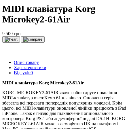
MIDI клавіатура Korg
Microkey2-61Air
9 500 грн
Опис товару
Характеристики
Відгуків
0
MIDI клавіатура Korg Microkey2-61Air
KORG MICROKEY2-61AIR являє собою друге покоління
MIDI-клавіатур microKey з 61 клавішею. Оновлена серія
зберегла всі переваги попередніх популярних моделей. Крім
цього, всі MIDI-клавіатури оновленої лінійки працюють з iPad
і iPhone. Також є гніздо для підключення опціонального
контролера Korg PS-1 або ж демпферної педалі DS-1H. KORG
MICROKEY2-61AIR може взаємодіяти з ПК на платформі
Mac, PC, а також з мобільними пристроями iOS.