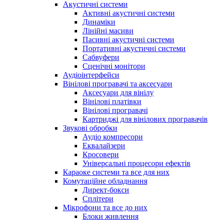
Акустичні системи
Активні акустичні системи
Динаміки
Лінійні масиви
Пасивні акустичні системи
Портативні акустичні системи
Сабвуфери
Сценічні монітори
Аудіоінтерфейси
Вінілові програвачі та аксесуари
Аксесуари для вінілу
Вінілові платівки
Вінілові програвачі
Картриджі для вінілових програвачів
Звукові обробки
Аудіо компресори
Еквалайзери
Кросовери
Універсальні процесори ефектів
Караоке системи та все для них
Комутаційне обладнання
Директ-бокси
Сплітери
Мікрофони та все до них
Блоки живлення