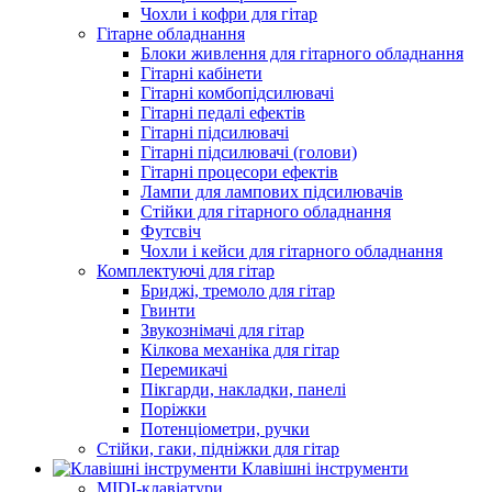
Чохли і кофри для гітар
Гітарне обладнання
Блоки живлення для гітарного обладнання
Гітарні кабінети
Гітарні комбопідсилювачі
Гітарні педалі ефектів
Гітарні підсилювачі
Гітарні підсилювачі (голови)
Гітарні процесори ефектів
Лампи для лампових підсилювачів
Стійки для гітарного обладнання
Футсвіч
Чохли і кейси для гітарного обладнання
Комплектуючі для гітар
Бриджі, тремоло для гітар
Гвинти
Звукознімачі для гітар
Кілкова механіка для гітар
Перемикачі
Пікгарди, накладки, панелі
Поріжки
Потенціометри, ручки
Стійки, гаки, підніжки для гітар
Клавішні інструменти
MIDI-клавіатури