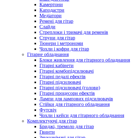
Камертони
Каподастри
Медіатори
Ремені для гітар
Слайди
Стреплоки і тримачі для ременів
Струни для гітар
Тюнери і метрономи
Чохли і кофри для гітар
Гітарне обладнання
Блоки живлення для гітарного обладнання
Гітарні кабінети
Гітарні комбопідсилювачі
Гітарні педалі ефектів
Гітарні підсилювачі
Гітарні підсилювачі (голови)
Гітарні процесори ефектів
Лампи для лампових підсилювачів
Стійки для гітарного обладнання
Футсвіч
Чохли і кейси для гітарного обладнання
Комплектуючі для гітар
Бриджі, тремоло для гітар
Гвинти
Звукознімачі для гітар