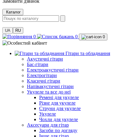
Замовити дзвінок
Каталог
UA
RU
0
0
0
Гітари та обладнання
Акустичні гітари
Бас-гітари
Електроакустичні гітари
Електрогітари
Класичні гітари
Напівакустичні гітари
Укулеле та все до неї
Ремені для укулеле
Різне для укулеле
Струни для укулеле
Укулеле
Чохли для укулеле
Аксесуари для гітар
Засоби по догляду
Інше для гітар