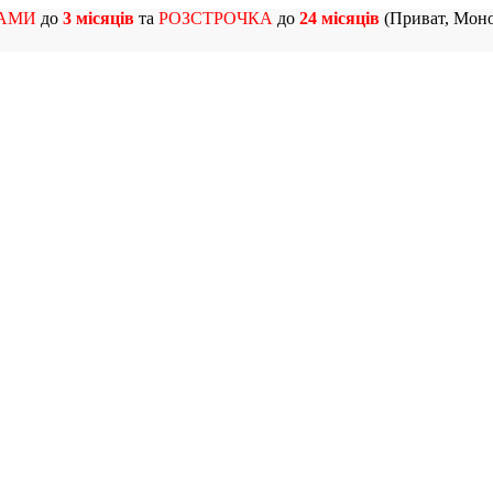
АМИ
до
3 місяців
та
РОЗСТРОЧКА
до
24 місяців
(Приват, Моно