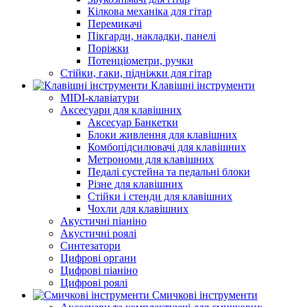
Кілкова механіка для гітар
Перемикачі
Пікгарди, накладки, панелі
Поріжки
Потенціометри, ручки
Стійки, гаки, підніжки для гітар
Клавішні інструменти
MIDI-клавіатури
Аксесуари для клавішних
Аксесуар Банкетки
Блоки живлення для клавішних
Комбопідсилювачі для клавішних
Метрономи для клавішних
Педалі сустейна та педальні блоки
Різне для клавішних
Стійки і стенди для клавішних
Чохли для клавішних
Акустичні піаніно
Акустичні роялі
Синтезатори
Цифрові органи
Цифрові піаніно
Цифрові роялі
Смичкові інструменти