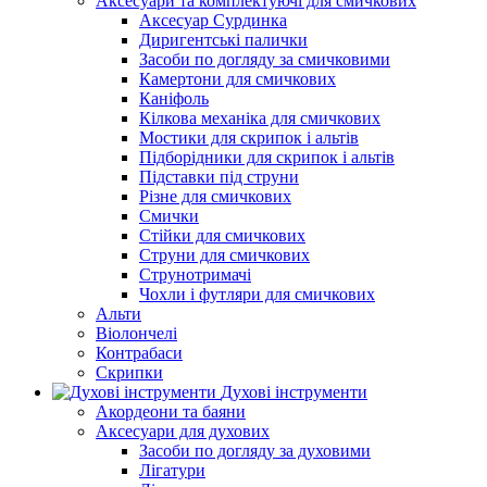
Аксесуари та комплектуючі для смичкових
Аксесуар Сурдинка
Диригентські палички
Засоби по догляду за смичковими
Камертони для смичкових
Каніфоль
Кілкова механіка для смичкових
Мостики для скрипок і альтів
Підборiдники для скрипок і альтів
Підставки під струни
Різне для смичкових
Смички
Стійки для смичкових
Струни для смичкових
Струнотримачі
Чохли і футляри для смичкових
Альти
Віолончелі
Контрабаси
Скрипки
Духові інструменти
Акордеони та баяни
Аксесуари для духових
Засоби по догляду за духовими
Лігатури