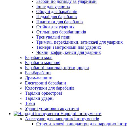
Засоби по догляду за ударними
Інше для ударних
Обручі для барабанів
Педалі для барабанів
Пластики для барабанів
Стійки для ударних
Стільці для барабанщиків
Тренувальні педи
Тримачі, перехідники, затискачі для ударних
Тюнери і метрономи для ударних
Чохли, кофри, кейси для ударних
Барабани малі
Барабани маршові
Барабанні палички, щітки, родси
Бас-барабани
Драм-машини
Електронні барабани
Колотушки для барабанів
Тарілки оркестрові
Тарілки ударні
Томи
Ударні установки акустичні
Народні інструменти
Аксесуари для народних інструментів
Струни, ключі, каподастри для народних інст