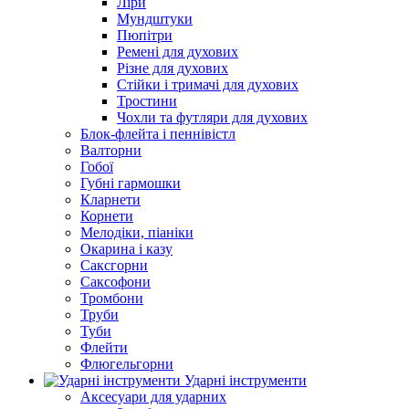
Ліри
Мундштуки
Пюпітри
Ремені для духових
Різне для духових
Стійки і тримачі для духових
Тростини
Чохли та футляри для духових
Блок-флейта і пеннівістл
Валторни
Гобої
Губні гармошки
Кларнети
Корнети
Мелодіки, піаніки
Окарина і казу
Саксгорни
Саксофони
Тромбони
Труби
Туби
Флейти
Флюгельгорни
Ударні інструменти
Аксесуари для ударних