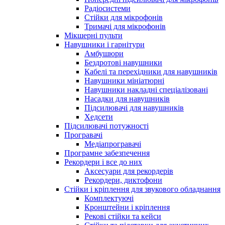
Радіосистеми
Стійки для мікрофонів
Тримачі для мікрофонів
Мікшерні пульти
Навушники і гарнітури
Амбушюри
Бездротові навушники
Кабелі та перехідники для навушників
Навушники мініатюрні
Навушники накладні спеціалізовані
Насадки для навушників
Підсилювачі для навушників
Хедсети
Підсилювачі потужності
Програвачі
Медіапрогравачі
Програмне забезпечення
Рекордери і все до них
Аксесуари для рекордерів
Рекордери, диктофони
Стійки і кріплення для звукового обладнання
Комплектуючі
Кронштейни і кріплення
Рекові стійки та кейси