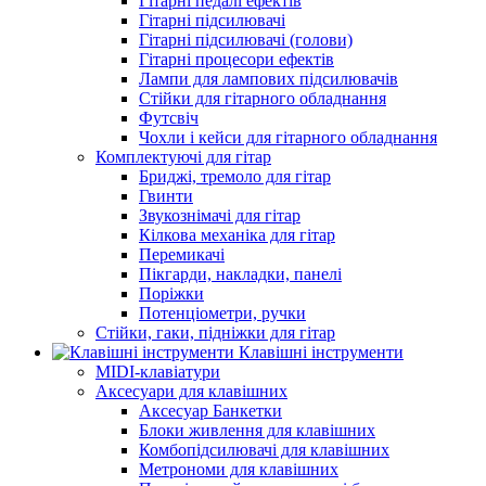
Гітарні педалі ефектів
Гітарні підсилювачі
Гітарні підсилювачі (голови)
Гітарні процесори ефектів
Лампи для лампових підсилювачів
Стійки для гітарного обладнання
Футсвіч
Чохли і кейси для гітарного обладнання
Комплектуючі для гітар
Бриджі, тремоло для гітар
Гвинти
Звукознімачі для гітар
Кілкова механіка для гітар
Перемикачі
Пікгарди, накладки, панелі
Поріжки
Потенціометри, ручки
Стійки, гаки, підніжки для гітар
Клавішні інструменти
MIDI-клавіатури
Аксесуари для клавішних
Аксесуар Банкетки
Блоки живлення для клавішних
Комбопідсилювачі для клавішних
Метрономи для клавішних