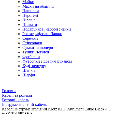
Майки
Маски на обличчя
Нашивки
Перстені
Пірсінг
Плакати
Подарункові набори значків
Рок-атрибутика Чашки
Сережки
Стікерпаки
Сумки та шопери
Туніки,Легінси
Футболки
Футболки з довгим рукавом
Худі, кенгуру
Шапки
Шарфи
Головна
Кабелі та роз'єми
Готовий кабель
Інструментальний кабель
Кабель інструментальний Klotz KIK Instrument Cable Black 4.5
m (KIK4.5PPSW)