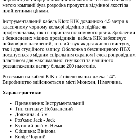
метою компанії була розробка продуктів відмінної якості за
прийнятними цінами.
Інструментальний кабель Klotz KIK довжиною 4.5 метри в
класичному чорному кольорі відмінно підійде як
професіоналам, так і гітаристам початкового рівня. Зроблений
з безкисневих мідних провідників, кабель KIK забезпечує
неймовірно насичений, теплий звук як для живого виступу,
так і для студійного запису. Оболонка з безсвинцевого ПВХ
поєднується з мідним спіральним екраном і електропровідним
пластиком для максимальної гнучкості та надійного
розвантаження натягу більше 200 ньютонів.
Роз'ємами на кабелі KIK є 2 нікельованих джека 1/4''.
Виробництво здійснюється в місті Мюнхен, Німеччина.
Характеристики:
Призначення:
Інструментальний
Тип сигналу
:
Небалансний
Довжина
:
4.5 м
Роз'єми
:
Jack - Jack
Кутовий роз'єм
:
Немає
Обшивка
:
Вінілова
Колір
:
Чорний