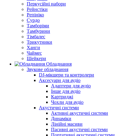
Перкусійні набори
Рейнстіки
Репініко
Сурдо
Тамборіми
Тамбурини
Тімбалес
Трикутники
Ханги
Чаймес
Шейкери
Обладнання
Звукове обладнання
DJ-мікшери та контролери
Аксесуари для аудіо
Адаптери для аудіо
Інше для аудіо
Картриджі
Чохли для аудіо
Акустичні системи
Активні акустичні системи
Динаміки
Лінійні масиви
Пасивні акустичні системи
Портативні акустичні системи