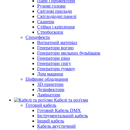
Пари і прожектори
Рухомі голови
Світлові прилади
Світлодіодні панелі
Сканери
Стійки і кріплення
Стробоскопи
Спецефекти
Витратний матеріал
Генератори вогню
Генератори мильних бульбашок
Генератори піни
Генератори снігу
Генератори туману
Дим машини
Цифрове обладнання
3D-принтери
Дезінфектори
Ламінатори
Кабелі та роз'єми
Готовий кабель
Готовий Кабель DMX
Інструментальний кабель
Інший кабель
Кабель акустичний