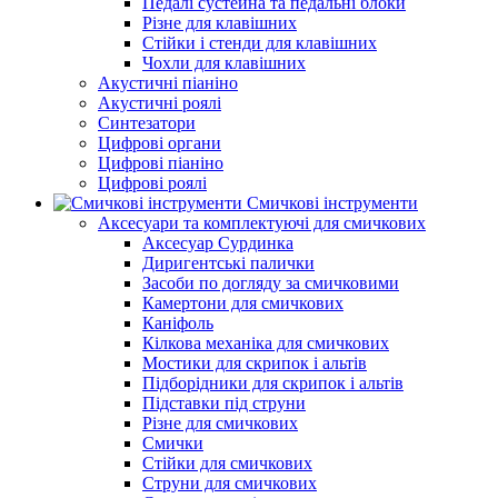
Педалі сустейна та педальні блоки
Різне для клавішних
Стійки і стенди для клавішних
Чохли для клавішних
Акустичні піаніно
Акустичні роялі
Синтезатори
Цифрові органи
Цифрові піаніно
Цифрові роялі
Смичкові інструменти
Аксесуари та комплектуючі для смичкових
Аксесуар Сурдинка
Диригентські палички
Засоби по догляду за смичковими
Камертони для смичкових
Каніфоль
Кілкова механіка для смичкових
Мостики для скрипок і альтів
Підборiдники для скрипок і альтів
Підставки під струни
Різне для смичкових
Смички
Стійки для смичкових
Струни для смичкових