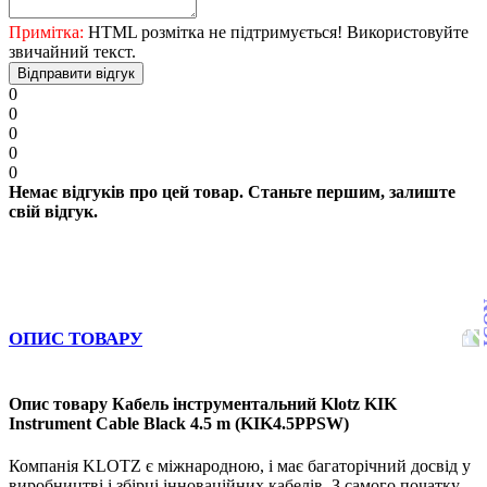
Примітка:
HTML розмітка не підтримується! Використовуйте
звичайний текст.
Відправити відгук
0
0
0
0
0
Немає відгуків про цей товар. Станьте першим, залиште
свій відгук.
ОПИС ТОВАРУ
Опис товару Кабель інструментальний Klotz KIK
Instrument Cable Black 4.5 m (KIK4.5PPSW)
Компанія KLOTZ є міжнародною, і має багаторічний досвід у
виробництві і збірці інноваційних кабелів. З самого початку