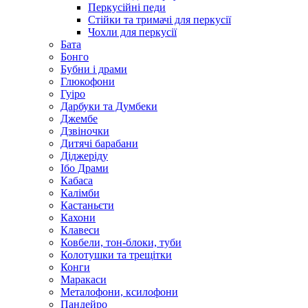
Перкусійні педи
Стійки та тримачі для перкусії
Чохли для перкусії
Бата
Бонго
Бубни і драми
Глюкофони
Гуіро
Дарбуки та Думбеки
Джембе
Дзвіночки
Дитячі барабани
Діджеріду
Ібо Драми
Кабаса
Калімби
Кастаньєти
Кахони
Клавеси
Ковбели, тон-блоки, туби
Колотушки та трещітки
Конги
Маракаси
Металофони, ксилофони
Пандейро