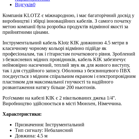
Відгуків
0
Компанія KLOTZ є міжнародною, і має багаторічний досвід у
виробництві і збірці інноваційних кабелів. З самого початку
метою компанії була розробка продуктів відмінної якості за
прийнятними цінами.
Інструментальний кабель Klotz KIK довжиною 4.5 метри в
класичному чорному кольорі відмінно підійде як
професіоналам, так і гітаристам початкового рівня. Зроблений
з безкисневих мідних провідників, кабель KIK забезпечує
неймовірно насичений, теплий звук як для живого виступу,
так і для студійного запису. Оболонка з безсвинцевого ПВХ
поєднується з мідним спіральним екраном і електропровідним
пластиком для максимальної гнучкості та надійного
розвантаження натягу більше 200 ньютонів.
Роз'ємами на кабелі KIK є 2 нікельованих джека 1/4''.
Виробництво здійснюється в місті Мюнхен, Німеччина.
Характеристики:
Призначення:
Інструментальний
Тип сигналу
:
Небалансний
Довжина
:
4.5 м