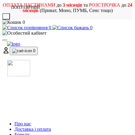
ОПЛАТА ЧАСТИНАМИ
до
3 місяців
та
РОЗСТРОЧКА
до
24
ПОПУЛЯРНИЙ
місяців
(Приват, Моно, ПУМБ, Сенс тощо)
X
0
0
0
0
МАГАЗИН
МУЗИЧНИХ ІНСТРУМЕНТІВ
ТА РОК АТРИБУТИКИ
Про нас
Доставка і оплата
Бренди