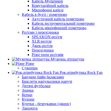
Кабель Мультикор
Комутаційний кабель
Мікрофонні кабелі
Кабель в бухті / пометрово
Акустичний кабель пометрово
Кабель інструментальний пометрово
Кабель мікрофонний пометрово
Роз'єми і перехідники
SPEAKON-роз'єм
XLR-роз'єм
Джек-роз'єм
Перехідники
Різні типи роз'ємів
Музична література
Різне
Сувеніри
Рок-атрибутика Rock Fan
Бандани бафи балаклави
Браслети напульсники наручі
Дитячі футболки
Значки
Кепки
Кулони
Куртки - безрукавки (джинс)
Ланцюги