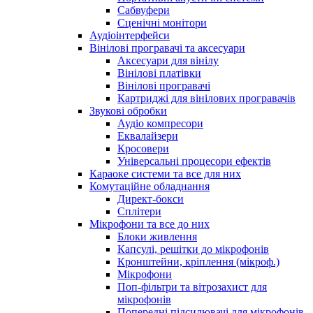
Сабвуфери
Сценічні монітори
Аудіоінтерфейси
Вінілові програвачі та аксесуари
Аксесуари для вінілу
Вінілові платівки
Вінілові програвачі
Картриджі для вінілових програвачів
Звукові обробки
Аудіо компресори
Еквалайзери
Кросовери
Універсальні процесори ефектів
Караоке системи та все для них
Комутаційне обладнання
Директ-бокси
Сплітери
Мікрофони та все до них
Блоки живлення
Капсулі, решітки до мікрофонів
Кронштейни, кріплення (мікроф.)
Мікрофони
Поп-фільтри та вітрозахист для
мікрофонів
Попередні підсилювачі для мікрофонів