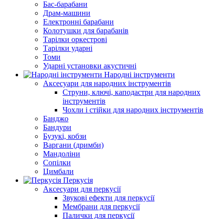
Бас-барабани
Драм-машини
Електронні барабани
Колотушки для барабанів
Тарілки оркестрові
Тарілки ударні
Томи
Ударні установки акустичні
Народні інструменти
Аксесуари для народних інструментів
Струни, ключі, каподастри для народних
інструментів
Чохли і стійки для народних інструментів
Банджо
Бандури
Бузукі, кобзи
Варгани (дримби)
Мандоліни
Сопілки
Цимбали
Перкусія
Аксесуари для перкусії
Звукові ефекти для перкусії
Мембрани для перкусії
Палички для перкусії