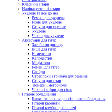
Класичні гітари
Напівакустичні гітари
Укулеле та все до неї
Ремені для укулеле
Різне для укулеле
Струни для укулеле
Укулеле
Чохли для укулеле
Аксесуари для гітар
Засоби по догляду
Інше для гітар
Камертони
Каподастри
Медіатори
Ремені для гітар
Слайди
Стреплоки і тримачі для ременів
Струни для гітар
Тюнери і метрономи
Чохли і кофри для гітар
Гітарне обладнання
Блоки живлення для гітарного обладнання
Гітарні кабінети
Гітарні комбопідсилювачі