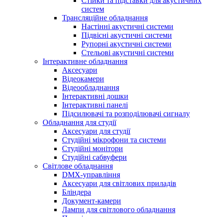
Стійки та підставки для акустичних
систем
Трансляційне обладнання
Настінні акустичні системи
Підвісні акустичні системи
Рупорні акустичні системи
Стельові акустичні системи
Інтерактивне обладнання
Аксесуари
Відеокамери
Відеообладнання
Інтерактивні дошки
Інтерактивні панелі
Підсилювачі та розподілювачі сигналу
Обладнання для студії
Аксесуари для студії
Студійні мікрофони та системи
Студійні монітори
Студійні сабвуфери
Світлове обладнання
DMX-управління
Аксесуари для світлових приладів
Бліндера
Документ-камери
Лампи для світлового обладнання