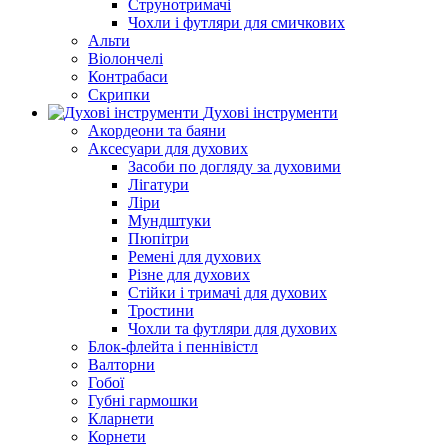
Струнотримачі
Чохли і футляри для смичкових
Альти
Віолончелі
Контрабаси
Скрипки
Духові інструменти
Акордеони та баяни
Аксесуари для духових
Засоби по догляду за духовими
Лігатури
Ліри
Мундштуки
Пюпітри
Ремені для духових
Різне для духових
Стійки і тримачі для духових
Тростини
Чохли та футляри для духових
Блок-флейта і пеннівістл
Валторни
Гобої
Губні гармошки
Кларнети
Корнети