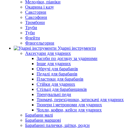
Мелодіки, піаніки
Окарина і казу
Саксгорни
Саксофони
Тромбони
Труби
Туби
Флейти
Флюгельгорни
Ударні інструменти
Аксесуари для ударних
Засоби по догляду за ударними
Інше для ударних
Обручі для барабанів
Педалі для барабанів
Пластики для барабанів
Стійки для ударних
Стільці для барабанщиків
Тренувальні педи
Тримачі, перехідники, затискачі для ударних
Тюнери і метрономи для ударних
Чохли, кофри, кейси для ударних
Барабани малі
Барабани маршові
Барабанні палички, щітки, родси