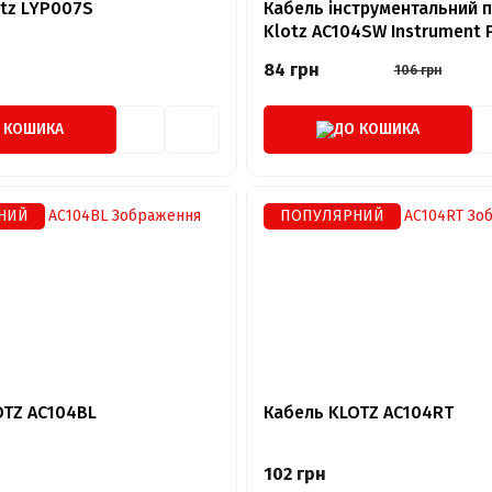
tz LYP007S
Кабель інструментальний 
Klotz AC104SW Instrument 
Cable Black (AC104SW.100)
84 грн
106 грн
 КОШИКА
ДО КОШИКА
НИЙ
ПОПУЛЯРНИЙ
OTZ AC104BL
Кабель KLOTZ AC104RT
102 грн