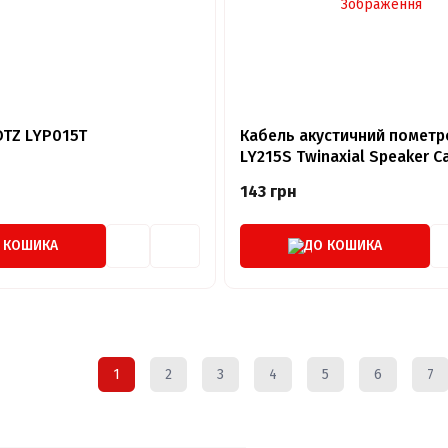
OTZ LYP015T
Кабель акустичний пометр
LY215S Twinaxial Speaker C
(LY215S.100)
143 грн
 КОШИКА
ДО КОШИКА
1
2
3
4
5
6
7