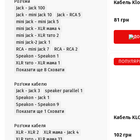
Роз'єми
Кабель Klo
Jack - Jack
100
Jack - mini Jack
10
Jack - RCA
5
81 грн
mini Jack - mini Jack
5
mini Jack - XLR мама
4
mini Jack - XLR тато
2
ДО
mini Jack-2 Jack
1
RCA - mini Jack
7
RCA - RCA
2
Speakon - Speakon
1
ПОПУЛЯР
XLR тато - XLR мама
1
Показати ще 8
Сховати
Роз'єми кабелю
Jack - Jack
3
speaker parallel
1
Speakon - Jack
1
Speakon - Speakon
9
Показати ще 1
Сховати
Кабель KL
Роз'єми кабеля
XLR - XLR
2
XLR мама - Jack
4
102 грн
XLR тато - XLR мама
33