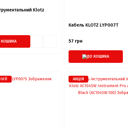
трументальний Klotz
Кабель KLOTZ LYP007T
57 грн
 КОШИКА
ДО КОШИКА
НИЙ
АКЦІЯ