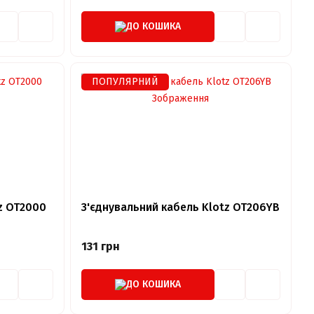
ДО КОШИКА
ПОПУЛЯРНИЙ
z OT2000
З'єднувальний кабель Klotz OT206YB
131 грн
ДО КОШИКА