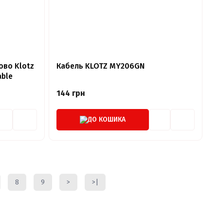
ово Klotz
Кабель KLOTZ MY206GN
able
144 грн
ДО КОШИКА
8
9
>
>|