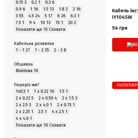
0.15
3
0.2
1
0.3
6
0.9
6
1
16
1.5
13
1.8
2
2
16
Кабель інс
3
55
4.5
24
5
17
6
26
6.3
1
IY104SW
7.5
1
9
4
10
13
15
1
20
2
54 грн
Показати ще 15
Сховати
Кабельна розвилка
ДО
1 - 1
27
1 - 2
35
2 - 2
8
Обшивка
Вінілова
10
Переріз мм?
ПОПУЛЯР
1х0,5
1
1 x 0.22
10
1.5
1
2 x 0.22
5
2 x 0.50
4
2 х 1.5
3
2 х 2.5
3
2 х 4.0
1
2 х 0.75
1
2 х 2.25
1
2.5
1
4 x 2.5
1
4 x 4.0
1
Показати ще 10
Сховати