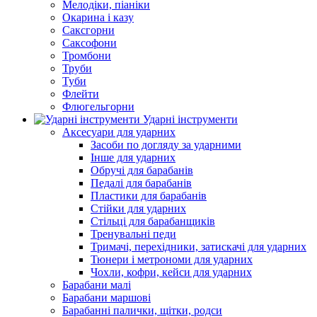
Мелодіки, піаніки
Окарина і казу
Саксгорни
Саксофони
Тромбони
Труби
Туби
Флейти
Флюгельгорни
Ударні інструменти
Аксесуари для ударних
Засоби по догляду за ударними
Інше для ударних
Обручі для барабанів
Педалі для барабанів
Пластики для барабанів
Стійки для ударних
Стільці для барабанщиків
Тренувальні педи
Тримачі, перехідники, затискачі для ударних
Тюнери і метрономи для ударних
Чохли, кофри, кейси для ударних
Барабани малі
Барабани маршові
Барабанні палички, щітки, родси