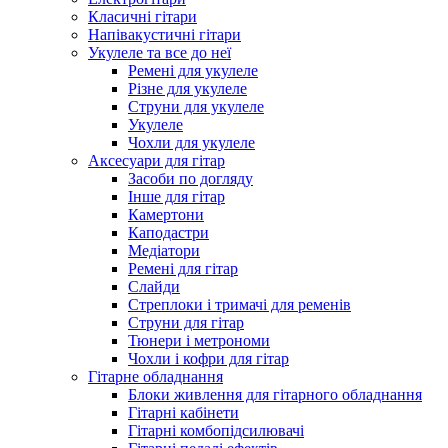
Класичні гітари
Напівакустичні гітари
Укулеле та все до неї
Ремені для укулеле
Різне для укулеле
Струни для укулеле
Укулеле
Чохли для укулеле
Аксесуари для гітар
Засоби по догляду
Інше для гітар
Камертони
Каподастри
Медіатори
Ремені для гітар
Слайди
Стреплоки і тримачі для ременів
Струни для гітар
Тюнери і метрономи
Чохли і кофри для гітар
Гітарне обладнання
Блоки живлення для гітарного обладнання
Гітарні кабінети
Гітарні комбопідсилювачі