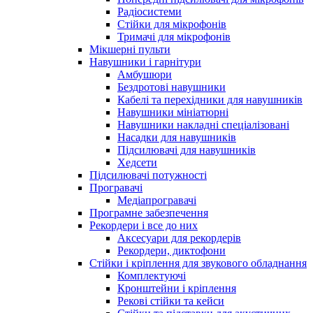
Радіосистеми
Стійки для мікрофонів
Тримачі для мікрофонів
Мікшерні пульти
Навушники і гарнітури
Амбушюри
Бездротові навушники
Кабелі та перехідники для навушників
Навушники мініатюрні
Навушники накладні спеціалізовані
Насадки для навушників
Підсилювачі для навушників
Хедсети
Підсилювачі потужності
Програвачі
Медіапрогравачі
Програмне забезпечення
Рекордери і все до них
Аксесуари для рекордерів
Рекордери, диктофони
Стійки і кріплення для звукового обладнання
Комплектуючі
Кронштейни і кріплення
Рекові стійки та кейси