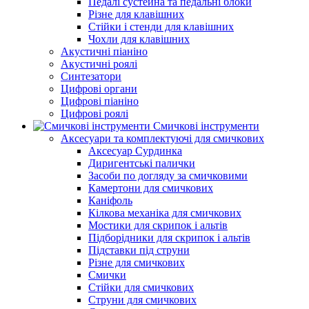
Педалі сустейна та педальні блоки
Різне для клавішних
Стійки і стенди для клавішних
Чохли для клавішних
Акустичні піаніно
Акустичні роялі
Синтезатори
Цифрові органи
Цифрові піаніно
Цифрові роялі
Смичкові інструменти
Аксесуари та комплектуючі для смичкових
Аксесуар Сурдинка
Диригентські палички
Засоби по догляду за смичковими
Камертони для смичкових
Каніфоль
Кілкова механіка для смичкових
Мостики для скрипок і альтів
Підборiдники для скрипок і альтів
Підставки під струни
Різне для смичкових
Смички
Стійки для смичкових
Струни для смичкових