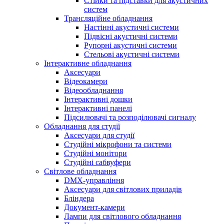
Стійки та підставки для акустичних
систем
Трансляційне обладнання
Настінні акустичні системи
Підвісні акустичні системи
Рупорні акустичні системи
Стельові акустичні системи
Інтерактивне обладнання
Аксесуари
Відеокамери
Відеообладнання
Інтерактивні дошки
Інтерактивні панелі
Підсилювачі та розподілювачі сигналу
Обладнання для студії
Аксесуари для студії
Студійні мікрофони та системи
Студійні монітори
Студійні сабвуфери
Світлове обладнання
DMX-управління
Аксесуари для світлових приладів
Бліндера
Документ-камери
Лампи для світлового обладнання