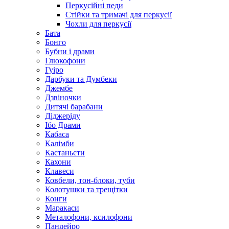
Перкусійні педи
Стійки та тримачі для перкусії
Чохли для перкусії
Бата
Бонго
Бубни і драми
Глюкофони
Гуіро
Дарбуки та Думбеки
Джембе
Дзвіночки
Дитячі барабани
Діджеріду
Ібо Драми
Кабаса
Калімби
Кастаньєти
Кахони
Клавеси
Ковбели, тон-блоки, туби
Колотушки та трещітки
Конги
Маракаси
Металофони, ксилофони
Пандейро