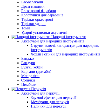
Бас-барабани
Драм-машини
Електронні барабани
Колотушки для барабанів
Тарілки оркестрові
Тарілки ударні
Томи
Ударні установки акустичні
Народні інструменти
Аксесуари для народних інструментів
Струни, ключі, каподастри для народних
інструментів
Чохли і стійки для народних інструментів
Банджо
Бандури
Бузукі, кобзи
Варгани (дримби)
Мандоліни
Сопілки
Цимбали
Перкусія
Аксесуари для перкусії
Звукові ефекти для перкусії
Мембрани для перкусії
Палички для перкусії