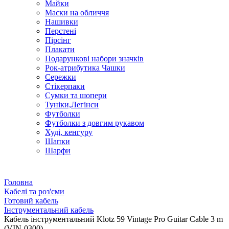
Майки
Маски на обличчя
Нашивки
Перстені
Пірсінг
Плакати
Подарункові набори значків
Рок-атрибутика Чашки
Сережки
Стікерпаки
Сумки та шопери
Туніки,Легінси
Футболки
Футболки з довгим рукавом
Худі, кенгуру
Шапки
Шарфи
Головна
Кабелі та роз'єми
Готовий кабель
Інструментальний кабель
Кабель інструментальний Klotz 59 Vintage Pro Guitar Cable 3 m
(VIN-0300)