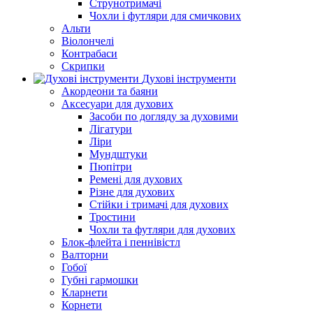
Струнотримачі
Чохли і футляри для смичкових
Альти
Віолончелі
Контрабаси
Скрипки
Духові інструменти
Акордеони та баяни
Аксесуари для духових
Засоби по догляду за духовими
Лігатури
Ліри
Мундштуки
Пюпітри
Ремені для духових
Різне для духових
Стійки і тримачі для духових
Тростини
Чохли та футляри для духових
Блок-флейта і пеннівістл
Валторни
Гобої
Губні гармошки
Кларнети
Корнети