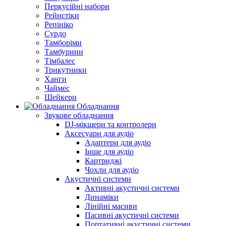
Перкусійні набори
Рейнстіки
Репініко
Сурдо
Тамборіми
Тамбурини
Тімбалес
Трикутники
Ханги
Чаймес
Шейкери
Обладнання
Звукове обладнання
DJ-мікшери та контролери
Аксесуари для аудіо
Адаптери для аудіо
Інше для аудіо
Картриджі
Чохли для аудіо
Акустичні системи
Активні акустичні системи
Динаміки
Лінійні масиви
Пасивні акустичні системи
Портативні акустичні системи