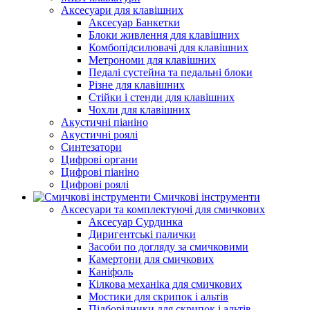
Аксесуари для клавішних
Аксесуар Банкетки
Блоки живлення для клавішних
Комбопідсилювачі для клавішних
Метрономи для клавішних
Педалі сустейна та педальні блоки
Різне для клавішних
Стійки і стенди для клавішних
Чохли для клавішних
Акустичні піаніно
Акустичні роялі
Синтезатори
Цифрові органи
Цифрові піаніно
Цифрові роялі
Смичкові інструменти
Аксесуари та комплектуючі для смичкових
Аксесуар Сурдинка
Диригентські палички
Засоби по догляду за смичковими
Камертони для смичкових
Каніфоль
Кілкова механіка для смичкових
Мостики для скрипок і альтів
Підборiдники для скрипок і альтів