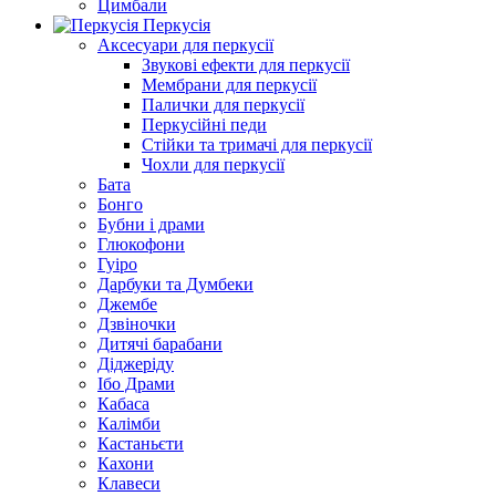
Цимбали
Перкусія
Аксесуари для перкусії
Звукові ефекти для перкусії
Мембрани для перкусії
Палички для перкусії
Перкусійні педи
Стійки та тримачі для перкусії
Чохли для перкусії
Бата
Бонго
Бубни і драми
Глюкофони
Гуіро
Дарбуки та Думбеки
Джембе
Дзвіночки
Дитячі барабани
Діджеріду
Ібо Драми
Кабаса
Калімби
Кастаньєти
Кахони
Клавеси