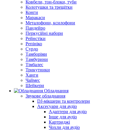
Ковбели, тон-блоки, туби
Колотушки та трещітки
Конги
Маракаси
Металофони, ксилофони
Пандейро
Перкусійні набори
Рейнстіки
Репініко
Сурдо
Тамборіми
Тамбурини
Тімбалес
Трикутники
Ханги
Чаймес
Шейкери
Обладнання
Звукове обладнання
DJ-мікшери та контролери
Аксесуари для аудіо
Адаптери для аудіо
Інше для аудіо
Картриджі
Чохли для аудіо