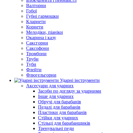
Блок-флейта і пеннівістл
Валторни
Гобої
Губні гармошки
Кларнети
Корнети
Мелодіки, піаніки
Окарина і казу
Саксгорни
Саксофони
Тромбони
Труби
Туби
Флейти
Флюгельгорни
Ударні інструменти
Аксесуари для ударних
Засоби по догляду за ударними
Інше для ударних
Обручі для барабанів
Педалі для барабанів
Пластики для барабанів
Стійки для ударних
Стільці для барабанщиків
Тренувальні педи