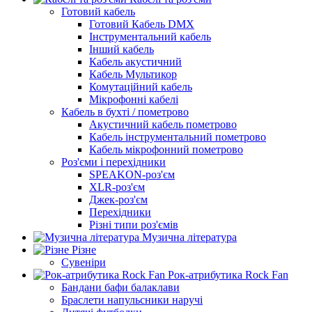
Готовий кабель
Готовий Кабель DMX
Інструментальний кабель
Інший кабель
Кабель акустичний
Кабель Мультикор
Комутаційний кабель
Мікрофонні кабелі
Кабель в бухті / пометрово
Акустичний кабель пометрово
Кабель інструментальний пометрово
Кабель мікрофонний пометрово
Роз'єми і перехідники
SPEAKON-роз'єм
XLR-роз'єм
Джек-роз'єм
Перехідники
Різні типи роз'ємів
Музична література
Різне
Сувеніри
Рок-атрибутика Rock Fan
Бандани бафи балаклави
Браслети напульсники наручі