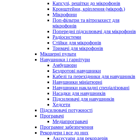
Капсулі, решітки до мікрофонів
Кронштейни, кріплення (мікроф.)
Мікрофони
Поп-фільтри та вітрозахист для
мікрофонів
Попередні підсилювачі для мікрофонів
Радіосистеми
Стійки для мікрофонів
Тримачі для мікрофонів
Мікшерні пульти
Навушники і гарнітури
Амбушюри
Бездротові навушники
Кабелі та перехідники для навушників
Навушники мініатюрні
Навушники накладні спеціалізовані
Насадки для навушників
Підсилювачі для навушників
Хедсети
Підсилювачі потужності
Програвачі
Медіапрогравачі
Програмне забезпечення
Рекордери і все до них
Аксесуари для рекордерів