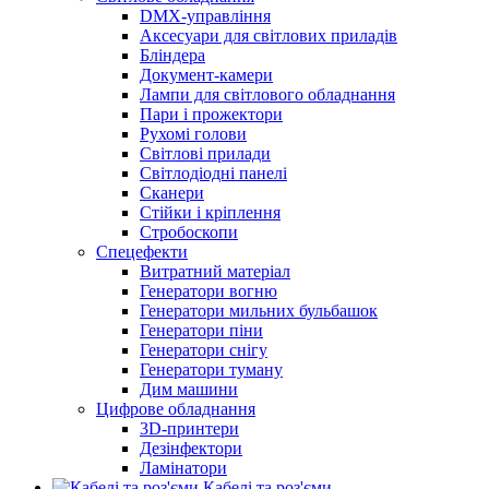
DMX-управління
Аксесуари для світлових приладів
Бліндера
Документ-камери
Лампи для світлового обладнання
Пари і прожектори
Рухомі голови
Світлові прилади
Світлодіодні панелі
Сканери
Стійки і кріплення
Стробоскопи
Спецефекти
Витратний матеріал
Генератори вогню
Генератори мильних бульбашок
Генератори піни
Генератори снігу
Генератори туману
Дим машини
Цифрове обладнання
3D-принтери
Дезінфектори
Ламінатори
Кабелі та роз'єми