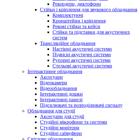
Рекордери, диктофони
Стійки і кріплення для звукового обладнання
Комплектуючі
Кронштейни і кріплення
Рекові стійки та кейси
Стійки та підставки для акустичних
систем
Трансляційне обладнання
Настінні акустичні системи
Підвісні акустичні системи
Рупорні акустичні системи
Стельові акустичні системи
Інтерактивне обладнання
Аксесуари
Відеокамери
Відеообладнання
Інтерактивні дошки
Інтерактивні панелі
Підсилювачі та розподілювачі сигналу
Обладнання для студії
Аксесуари для студії
Студійні мікрофони та системи
Студійні монітори
Студійні сабвуфери
Світлове обладнання