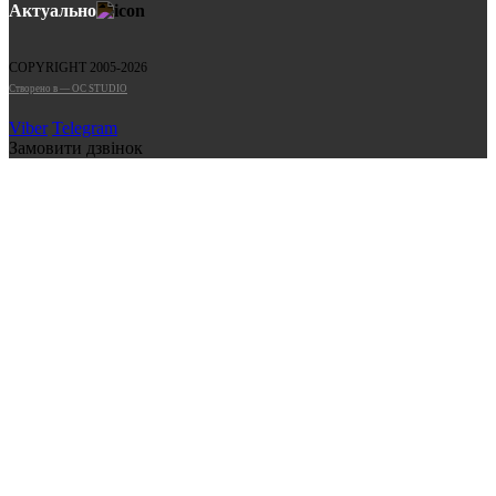
Актуально
COPYRIGHT 2005-2026
Cтворено в — OC STUDIO
Viber
Telegram
Замовити дзвінок