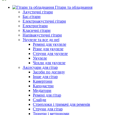
Гітари та обладнання
Акустичні гітари
Бас-гітари
Електроакустичні гітари
Електрогітари
Класичні гітари
Напівакустичні гітари
Укулеле та все до неї
Ремені для укулеле
Різне для укулеле
Струни для укулеле
Укулеле
Чохли для укулеле
Аксесуари для гітар
Засоби по догляду
Інше для гітар
Камертони
Каподастри
Медіатори
Ремені для гітар
Слайди
Стреплоки і тримачі для ременів
Струни для гітар
Тюнери і метрономи