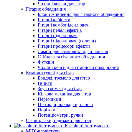
Чохли і кофри для гітар
Гітарне обладнання
Блоки живлення для гітарного обладнання
Гітарні кабінети
Гітарні комбопідсилювачі
Гітарні педалі ефектів
Гітарні підсилювачі
Гітарні підсилювачі (голови)
Гітарні процесори ефектів
Лампи для лампових підсилювачів
Стійки для гітарного обладнання
Футсвіч
Чохли і кейси для гітарного обладнання
Комплектуючі для гітар
Бриджі, тремоло для гітар
Гвинти
Звукознімачі для гітар
Кілкова механіка для гітар
Перемикачі
Пікгарди, накладки, панелі
Поріжки
Потенціометри, ручки
Стійки, гаки, підніжки для гітар
Клавішні інструменти
MIDI-клавіатури