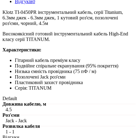
Відгуків
0
Klotz TI-0450PR інструментальний кабель, серії Titanium,
6.3мм джек - 6.3мм джек, 1 кутовий роз'єм, позолочені
роз'єми, чорний, 4.5м
Високоякісний готовий інструментальний кабель High-End
класу серії TITANUM.
Характеристики:
Гітарний кабель преміум класу
Подвійне спіральне екранування (95% покриття)
Низька ємність провідника (75 пФ / м)
Позолочені Jack роз'єми
Пластиковий захист провідника
Серія: TITANUM
Default
Довжина кабелю, м
4.5
Роз'єми
Jack - Jack
Розвилка кабеля
1 - 1
Відгуки