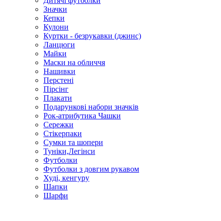
Дитячі футболки
Значки
Кепки
Кулони
Куртки - безрукавки (джинс)
Ланцюги
Майки
Маски на обличчя
Нашивки
Перстені
Пірсінг
Плакати
Подарункові набори значків
Рок-атрибутика Чашки
Сережки
Стікерпаки
Сумки та шопери
Туніки,Легінси
Футболки
Футболки з довгим рукавом
Худі, кенгуру
Шапки
Шарфи