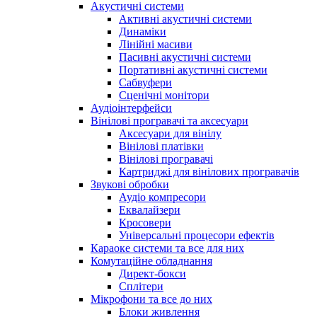
Акустичні системи
Активні акустичні системи
Динаміки
Лінійні масиви
Пасивні акустичні системи
Портативні акустичні системи
Сабвуфери
Сценічні монітори
Аудіоінтерфейси
Вінілові програвачі та аксесуари
Аксесуари для вінілу
Вінілові платівки
Вінілові програвачі
Картриджі для вінілових програвачів
Звукові обробки
Аудіо компресори
Еквалайзери
Кросовери
Універсальні процесори ефектів
Караоке системи та все для них
Комутаційне обладнання
Директ-бокси
Сплітери
Мікрофони та все до них
Блоки живлення