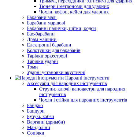
Тримачі, перехідники, затискачі для ударних
Тюнери і метрономи для ударних
Чохли, кофри, кейси для ударних
Барабани малі
Барабани маршові
Барабанні палички, щітки, родси
Бас-барабани
Драм-машини
Електронні барабани
Колотушки для барабанів
Тарілки оркестрові
Тарілки ударні
Томи
Ударні установки акустичні
Народні інструменти
Аксесуари для народних інструментів
Струни, ключі, каподастри для народних
інструментів
Чохли і стійки для народних інструментів
Банджо
Бандури
Бузукі, кобзи
Варгани (дримби)
Мандоліни
Сопілки