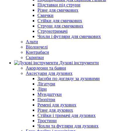
Підставки під струни
Різне для смичкових
Смички
Стійки для смичкових
Струни для смичкових
Струнотримачі
Чохли і футляри для смичкових
Альти
Віолончелі
Контрабаси
Скрипки
Духові інструменти
Акордеони та баяни
Аксесуари для духових
Засоби по догляду за духовими
Лігатури
Ліри
Мундштуки
Пюпітри
Ремені для духових
Різне для духових
Стійки і тримачі для духових
Тростини
Чохли та футляри для духових