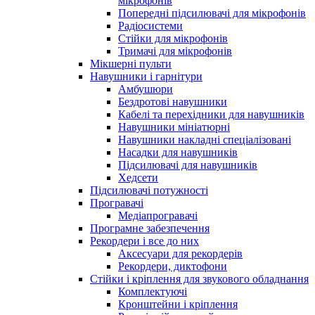
мікрофонів
Попередні підсилювачі для мікрофонів
Радіосистеми
Стійки для мікрофонів
Тримачі для мікрофонів
Мікшерні пульти
Навушники і гарнітури
Амбушюри
Бездротові навушники
Кабелі та перехідники для навушників
Навушники мініатюрні
Навушники накладні спеціалізовані
Насадки для навушників
Підсилювачі для навушників
Хедсети
Підсилювачі потужності
Програвачі
Медіапрогравачі
Програмне забезпечення
Рекордери і все до них
Аксесуари для рекордерів
Рекордери, диктофони
Стійки і кріплення для звукового обладнання
Комплектуючі
Кронштейни і кріплення