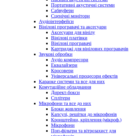
Портативні акустичні системи
Сабвуфери
Сценічні монітори
Аудіоінтерфейси
Вінілові програвачі та аксесуари
Аксесуари для вінілу
Вінілові платівки
Вінілові програвачі
Картриджі для вінілових програвачів
Звукові обробки
Аудіо компресори
Еквалайзери
Кросовери
Універсальні процесори ефектів
Караоке системи та все для них
Комутаційне обладнання
Директ-бокси
Сплітери
Мікрофони та все до них
Блоки живлення
Капсулі, решітки до мікрофонів
Кронштейни, кріплення (мікроф.)
Мікрофони
Поп-фільтри та вітрозахист для