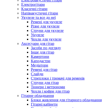
Електроакустичні гітари
Електрогітари
Класичні гітари
Напівакустичні гітари
Укулеле та все до неї
Ремені для укулеле
Різне для укулеле
Струни для укулеле
Укулеле
Чохли для укулеле
Аксесуари для гітар
Засоби по догляду
Інше для гітар
Камертони
Каподастри
Медіатори
Ремені для гітар
Слайди
Стреплоки і тримачі для ременів
Струни для гітар
Тюнери і метрономи
Чохли і кофри для гітар
Гітарне обладнання
Блоки живлення для гітарного обладнання
Гітарні кабінети