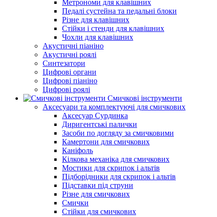
Метрономи для клавішних
Педалі сустейна та педальні блоки
Різне для клавішних
Стійки і стенди для клавішних
Чохли для клавішних
Акустичні піаніно
Акустичні роялі
Синтезатори
Цифрові органи
Цифрові піаніно
Цифрові роялі
Смичкові інструменти
Аксесуари та комплектуючі для смичкових
Аксесуар Сурдинка
Диригентські палички
Засоби по догляду за смичковими
Камертони для смичкових
Каніфоль
Кілкова механіка для смичкових
Мостики для скрипок і альтів
Підборiдники для скрипок і альтів
Підставки під струни
Різне для смичкових
Смички
Стійки для смичкових