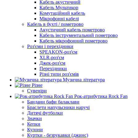
Кабель акустичний
Кабель Мультикор
Комутаційний кабель
Мікрофонні кабелі
Кабель в бухті / пометрово
Акустичний кабель пометрово
Кабель інструментальний пометрово
Кабель мікрофонний пометрово
Роз'єми і перехідники
SPEAKON-роз'єм
XLR-роз'єм
Джек-роз'єм
Перехідники
Різні типи роз'ємів
Музична література
Різне
Сувеніри
Рок-атрибутика Rock Fan
Бандани бафи балаклави
Браслети напульсники наручі
Дитячі футболки
Значки
Кепки
Кулони
Куртки - безрукавки (джинс)