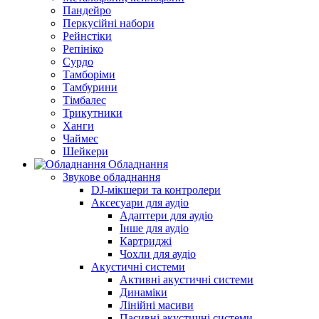
Пандейро
Перкусійні набори
Рейнстіки
Репініко
Сурдо
Тамборіми
Тамбурини
Тімбалес
Трикутники
Ханги
Чаймес
Шейкери
Обладнання
Звукове обладнання
DJ-мікшери та контролери
Аксесуари для аудіо
Адаптери для аудіо
Інше для аудіо
Картриджі
Чохли для аудіо
Акустичні системи
Активні акустичні системи
Динаміки
Лінійні масиви
Пасивні акустичні системи