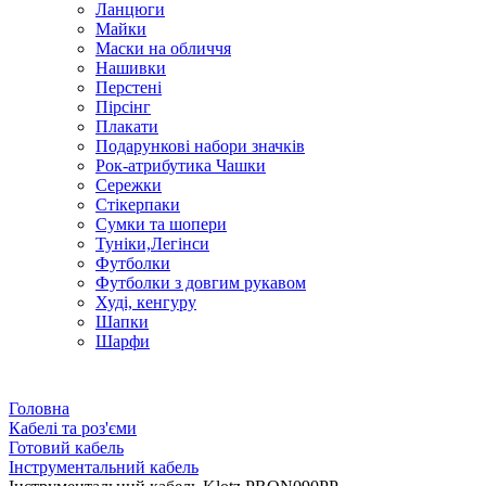
Ланцюги
Майки
Маски на обличчя
Нашивки
Перстені
Пірсінг
Плакати
Подарункові набори значків
Рок-атрибутика Чашки
Сережки
Стікерпаки
Сумки та шопери
Туніки,Легінси
Футболки
Футболки з довгим рукавом
Худі, кенгуру
Шапки
Шарфи
Головна
Кабелі та роз'єми
Готовий кабель
Інструментальний кабель