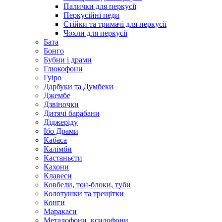
Палички для перкусії
Перкусійні педи
Стійки та тримачі для перкусії
Чохли для перкусії
Бата
Бонго
Бубни і драми
Глюкофони
Гуіро
Дарбуки та Думбеки
Джембе
Дзвіночки
Дитячі барабани
Діджеріду
Ібо Драми
Кабаса
Калімби
Кастаньєти
Кахони
Клавеси
Ковбели, тон-блоки, туби
Колотушки та трещітки
Конги
Маракаси
Металофони, ксилофони