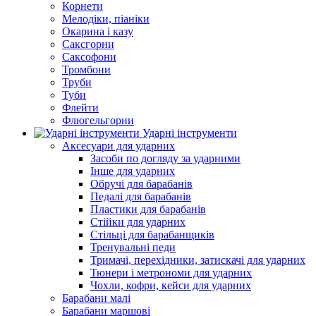
Корнети
Мелодіки, піаніки
Окарина і казу
Саксгорни
Саксофони
Тромбони
Труби
Туби
Флейти
Флюгельгорни
Ударні інструменти
Аксесуари для ударних
Засоби по догляду за ударними
Інше для ударних
Обручі для барабанів
Педалі для барабанів
Пластики для барабанів
Стійки для ударних
Стільці для барабанщиків
Тренувальні педи
Тримачі, перехідники, затискачі для ударних
Тюнери і метрономи для ударних
Чохли, кофри, кейси для ударних
Барабани малі
Барабани маршові