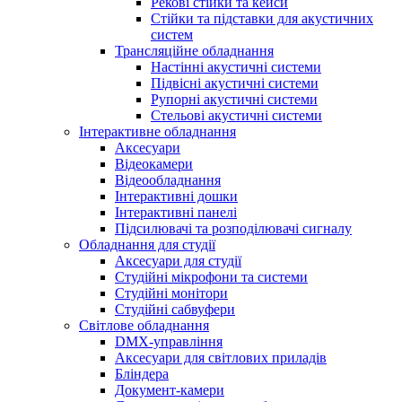
Рекові стійки та кейси
Стійки та підставки для акустичних
систем
Трансляційне обладнання
Настінні акустичні системи
Підвісні акустичні системи
Рупорні акустичні системи
Стельові акустичні системи
Інтерактивне обладнання
Аксесуари
Відеокамери
Відеообладнання
Інтерактивні дошки
Інтерактивні панелі
Підсилювачі та розподілювачі сигналу
Обладнання для студії
Аксесуари для студії
Студійні мікрофони та системи
Студійні монітори
Студійні сабвуфери
Світлове обладнання
DMX-управління
Аксесуари для світлових приладів
Бліндера
Документ-камери