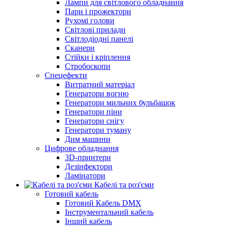
Лампи для світлового обладнання
Пари і прожектори
Рухомі голови
Світлові прилади
Світлодіодні панелі
Сканери
Стійки і кріплення
Стробоскопи
Спецефекти
Витратний матеріал
Генератори вогню
Генератори мильних бульбашок
Генератори піни
Генератори снігу
Генератори туману
Дим машини
Цифрове обладнання
3D-принтери
Дезінфектори
Ламінатори
Кабелі та роз'єми
Готовий кабель
Готовий Кабель DMX
Інструментальний кабель
Інший кабель