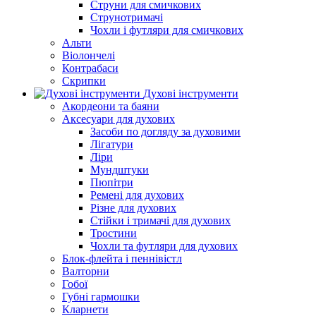
Струни для смичкових
Струнотримачі
Чохли і футляри для смичкових
Альти
Віолончелі
Контрабаси
Скрипки
Духові інструменти
Акордеони та баяни
Аксесуари для духових
Засоби по догляду за духовими
Лігатури
Ліри
Мундштуки
Пюпітри
Ремені для духових
Різне для духових
Стійки і тримачі для духових
Тростини
Чохли та футляри для духових
Блок-флейта і пеннівістл
Валторни
Гобої
Губні гармошки
Кларнети