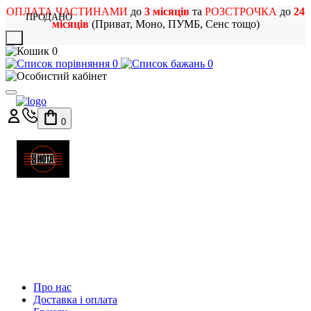
ОПЛАТА ЧАСТИНАМИ
до
3 місяців
та
РОЗСТРОЧКА
до
24
ПРОДАНО
місяців
(Приват, Моно, ПУМБ, Сенс тощо)
X
0
0
0
0
МАГАЗИН
МУЗИЧНИХ ІНСТРУМЕНТІВ
ТА РОК АТРИБУТИКИ
Про нас
Доставка і оплата