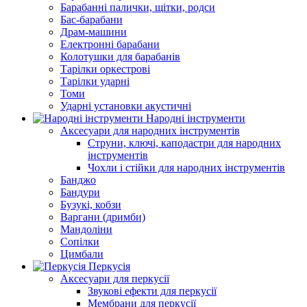
Барабанні палички, щітки, родси
Бас-барабани
Драм-машини
Електронні барабани
Колотушки для барабанів
Тарілки оркестрові
Тарілки ударні
Томи
Ударні установки акустичні
Народні інструменти
Аксесуари для народних інструментів
Струни, ключі, каподастри для народних
інструментів
Чохли і стійки для народних інструментів
Банджо
Бандури
Бузукі, кобзи
Варгани (дримби)
Мандоліни
Сопілки
Цимбали
Перкусія
Аксесуари для перкусії
Звукові ефекти для перкусії
Мембрани для перкусії