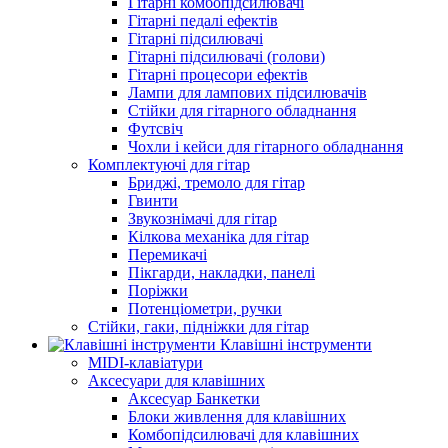
Гітарні комбопідсилювачі
Гітарні педалі ефектів
Гітарні підсилювачі
Гітарні підсилювачі (голови)
Гітарні процесори ефектів
Лампи для лампових підсилювачів
Стійки для гітарного обладнання
Футсвіч
Чохли і кейси для гітарного обладнання
Комплектуючі для гітар
Бриджі, тремоло для гітар
Гвинти
Звукознімачі для гітар
Кілкова механіка для гітар
Перемикачі
Пікгарди, накладки, панелі
Поріжки
Потенціометри, ручки
Стійки, гаки, підніжки для гітар
Клавішні інструменти
MIDI-клавіатури
Аксесуари для клавішних
Аксесуар Банкетки
Блоки живлення для клавішних
Комбопідсилювачі для клавішних