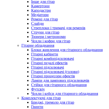
Інше для гітар
Камертони
Каподастри
Медіатори
Ремені для гітар
Слайди
Стреплоки і тримачі для ременів
Струни для гітар
Тюнери і метрономи
Чохли і кофри для гітар
Гітарне обладнання
Блоки живлення для гітарного обладнання
Гітарні кабінети
Гітарні комбопідсилювачі
Гітарні педалі ефектів
Гітарні підсилювачі
Гітарні підсилювачі (голови)
Гітарні процесори ефектів
Лампи для лампових підсилювачів
Стійки для гітарного обладнання
Футсвіч
Чохли і кейси для гітарного обладнання
Комплектуючі для гітар
Бриджі, тремоло для гітар
Гвинти