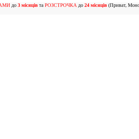
АМИ
до
3 місяців
та
РОЗСТРОЧКА
до
24 місяців
(Приват, Моно