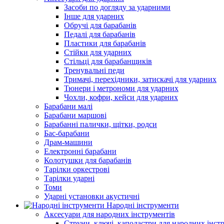
Засоби по догляду за ударними
Інше для ударних
Обручі для барабанів
Педалі для барабанів
Пластики для барабанів
Стійки для ударних
Стільці для барабанщиків
Тренувальні педи
Тримачі, перехідники, затискачі для ударних
Тюнери і метрономи для ударних
Чохли, кофри, кейси для ударних
Барабани малі
Барабани маршові
Барабанні палички, щітки, родси
Бас-барабани
Драм-машини
Електронні барабани
Колотушки для барабанів
Тарілки оркестрові
Тарілки ударні
Томи
Ударні установки акустичні
Народні інструменти
Аксесуари для народних інструментів
Струни, ключі, каподастри для народних інст