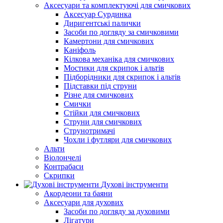
Аксесуари та комплектуючі для смичкових
Аксесуар Сурдинка
Диригентські палички
Засоби по догляду за смичковими
Камертони для смичкових
Каніфоль
Кілкова механіка для смичкових
Мостики для скрипок і альтів
Підборiдники для скрипок і альтів
Підставки під струни
Різне для смичкових
Смички
Стійки для смичкових
Струни для смичкових
Струнотримачі
Чохли і футляри для смичкових
Альти
Віолончелі
Контрабаси
Скрипки
Духові інструменти
Акордеони та баяни
Аксесуари для духових
Засоби по догляду за духовими
Лігатури