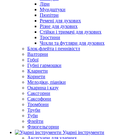
Ліри
Мундштуки
Пюпітри
Ремені для духових
Різне для духових
Стійки і тримачі для духових
Тростини
Чохли та футляри для духових
Блок-флейта і пеннівістл
Валторни
Гобої
Губні гармошки
Кларнети
Корнети
Мелодіки, піаніки
Окарина і казу
Саксгорни
Саксофони
Тромбони
Труби
Туби
Флейти
Флюгельгорни
Ударні інструменти
Аксесуари для ударних