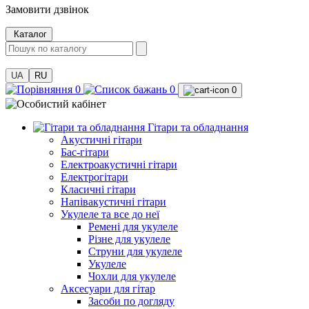
Замовити дзвінок
Каталог
UA
RU
0
0
0
Гітари та обладнання
Акустичні гітари
Бас-гітари
Електроакустичні гітари
Електрогітари
Класичні гітари
Напівакустичні гітари
Укулеле та все до неї
Ремені для укулеле
Різне для укулеле
Струни для укулеле
Укулеле
Чохли для укулеле
Аксесуари для гітар
Засоби по догляду