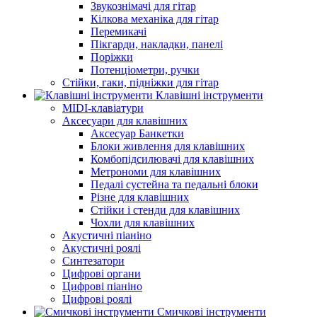
Звукознімачі для гітар
Кілкова механіка для гітар
Перемикачі
Пікгарди, накладки, панелі
Поріжки
Потенціометри, ручки
Стійки, гаки, підніжки для гітар
Клавішні інструменти
MIDI-клавіатури
Аксесуари для клавішних
Аксесуар Банкетки
Блоки живлення для клавішних
Комбопідсилювачі для клавішних
Метрономи для клавішних
Педалі сустейна та педальні блоки
Різне для клавішних
Стійки і стенди для клавішних
Чохли для клавішних
Акустичні піаніно
Акустичні роялі
Синтезатори
Цифрові органи
Цифрові піаніно
Цифрові роялі
Смичкові інструменти