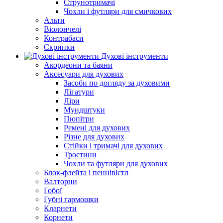
Струнотримачі
Чохли і футляри для смичкових
Альти
Віолончелі
Контрабаси
Скрипки
Духові інструменти
Акордеони та баяни
Аксесуари для духових
Засоби по догляду за духовими
Лігатури
Ліри
Мундштуки
Пюпітри
Ремені для духових
Різне для духових
Стійки і тримачі для духових
Тростини
Чохли та футляри для духових
Блок-флейта і пеннівістл
Валторни
Гобої
Губні гармошки
Кларнети
Корнети