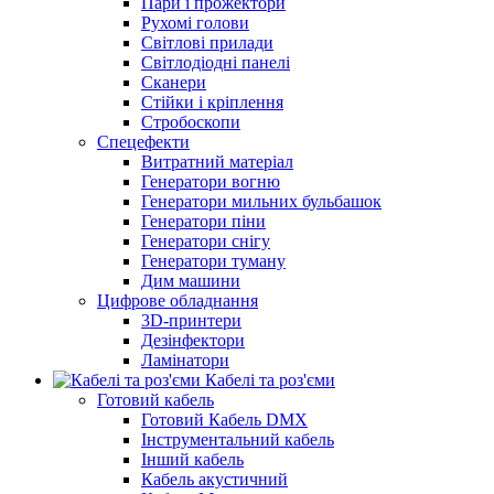
Пари і прожектори
Рухомі голови
Світлові прилади
Світлодіодні панелі
Сканери
Стійки і кріплення
Стробоскопи
Спецефекти
Витратний матеріал
Генератори вогню
Генератори мильних бульбашок
Генератори піни
Генератори снігу
Генератори туману
Дим машини
Цифрове обладнання
3D-принтери
Дезінфектори
Ламінатори
Кабелі та роз'єми
Готовий кабель
Готовий Кабель DMX
Інструментальний кабель
Інший кабель
Кабель акустичний