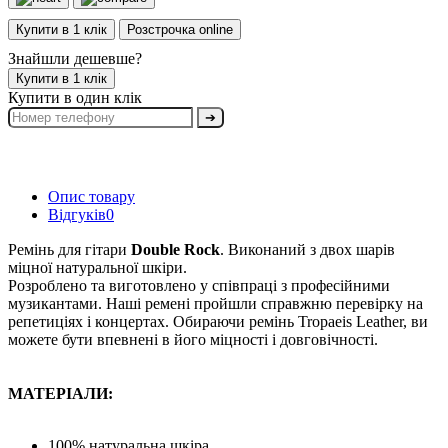
Купити в 1 клік
Розстрочка online
Знайшли дешевше?
Купити в 1 клік
Купити в один клік
➔
Опис товару
Відгуків
0
Ремінь для гітари
Double Rock
. Виконаний з двох шарів
міцної натуральної шкіри.
Розроблено та виготовлено у співпраці з професійними
музикантами. Наші ремені пройшли справжню перевірку на
репетиціях і концертах. Обираючи ремінь Tropaeis Leather, ви
можете бути впевнені в його міцності і довговічності.
МАТЕРІАЛИ:
100% натуральна шкіра