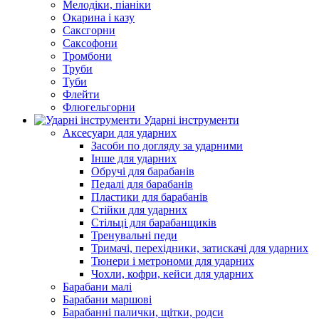
Мелодіки, піаніки
Окарина і казу
Саксгорни
Саксофони
Тромбони
Труби
Туби
Флейти
Флюгельгорни
Ударні інструменти
Аксесуари для ударних
Засоби по догляду за ударними
Інше для ударних
Обручі для барабанів
Педалі для барабанів
Пластики для барабанів
Стійки для ударних
Стільці для барабанщиків
Тренувальні педи
Тримачі, перехідники, затискачі для ударних
Тюнери і метрономи для ударних
Чохли, кофри, кейси для ударних
Барабани малі
Барабани маршові
Барабанні палички, щітки, родси