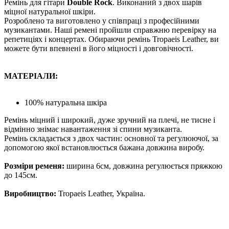
Ремінь для гітари
Double Rock
. Виконаний з двох шарів
міцної натуральної шкіри.
Розроблено та виготовлено у співпраці з професійними
музикантами. Наші ремені пройшли справжню перевірку на
репетиціях і концертах. Обираючи ремінь Tropaeis Leather, ви
можете бути впевнені в його міцності і довговічності.
МАТЕРІАЛИ:
100% натуральна шкіра
Ремінь міцний і широкий, дуже зручний на плечі, не тисне і
відмінно знімає навантаження зі спини музиканта.
Ремінь складається з двох частин: основної та регулюючої, за
допомогою якої встановлюється бажана довжина виробу.
Розміри ременя:
ширина 6см, довжина регулюється пряжкою
до 145см.
Виробництво:
Tropaeis Leather, Україна.