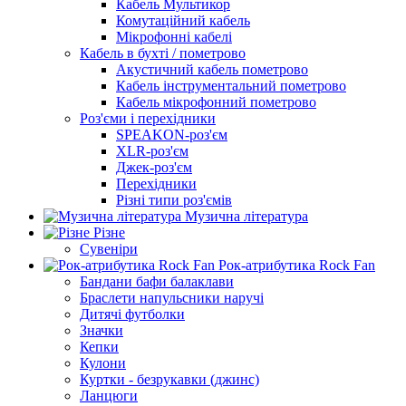
Кабель Мультикор
Комутаційний кабель
Мікрофонні кабелі
Кабель в бухті / пометрово
Акустичний кабель пометрово
Кабель інструментальний пометрово
Кабель мікрофонний пометрово
Роз'єми і перехідники
SPEAKON-роз'єм
XLR-роз'єм
Джек-роз'єм
Перехідники
Різні типи роз'ємів
Музична література
Різне
Сувеніри
Рок-атрибутика Rock Fan
Бандани бафи балаклави
Браслети напульсники наручі
Дитячі футболки
Значки
Кепки
Кулони
Куртки - безрукавки (джинс)
Ланцюги