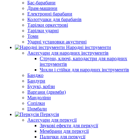
Бас-барабани
Драм-машини
Електронні барабани
Колотушки для барабанів
Тарілки оркестрові
Тарілки ударні
Томи
Ударні установки акустичні
Народні інструменти
Аксесуари для народних інструментів
Струни, ключі, каподастри для народних
інструментів
Чохли і стійки для народних інструментів
Банджо
Бандури
Бузукі, кобзи
Варгани (дримби)
Мандоліни
Сопілки
Цимбали
Перкусія
Аксесуари для перкусії
Звукові ефекти для перкусії
Мембрани для перкусії
Палички для перкусії