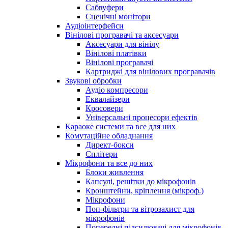
Сабвуфери
Сценічні монітори
Аудіоінтерфейси
Вінілові програвачі та аксесуари
Аксесуари для вінілу
Вінілові платівки
Вінілові програвачі
Картриджі для вінілових програвачів
Звукові обробки
Аудіо компресори
Еквалайзери
Кросовери
Універсальні процесори ефектів
Караоке системи та все для них
Комутаційне обладнання
Директ-бокси
Сплітери
Мікрофони та все до них
Блоки живлення
Капсулі, решітки до мікрофонів
Кронштейни, кріплення (мікроф.)
Мікрофони
Поп-фільтри та вітрозахист для
мікрофонів
Попередні підсилювачі для мікрофонів