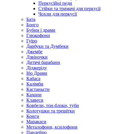
Перкусійні педи
Стійки та тримачі для перкусії
Чохли для перкусії
Бата
Бонго
Бубни і драми
Глюкофони
Гуіро
Дарбуки та Думбеки
Джембе
Дзвіночки
Дитячі барабани
Діджеріду
Ібо Драми
Кабаса
Калімби
Кастаньєти
Кахони
Клавеси
Ковбели, тон-блоки, туби
Колотушки та трещітки
Конги
Маракаси
Металофони, ксилофони
Пандейро