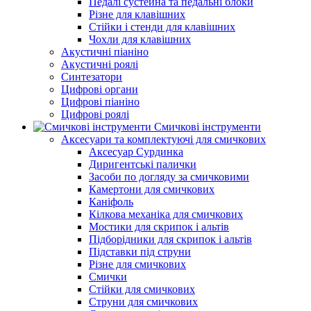
Педалі сустейна та педальні блоки
Різне для клавішних
Стійки і стенди для клавішних
Чохли для клавішних
Акустичні піаніно
Акустичні роялі
Синтезатори
Цифрові органи
Цифрові піаніно
Цифрові роялі
Смичкові інструменти
Аксесуари та комплектуючі для смичкових
Аксесуар Сурдинка
Диригентські палички
Засоби по догляду за смичковими
Камертони для смичкових
Каніфоль
Кілкова механіка для смичкових
Мостики для скрипок і альтів
Підборiдники для скрипок і альтів
Підставки під струни
Різне для смичкових
Смички
Стійки для смичкових
Струни для смичкових