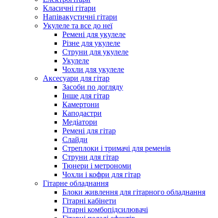
Класичні гітари
Напівакустичні гітари
Укулеле та все до неї
Ремені для укулеле
Різне для укулеле
Струни для укулеле
Укулеле
Чохли для укулеле
Аксесуари для гітар
Засоби по догляду
Інше для гітар
Камертони
Каподастри
Медіатори
Ремені для гітар
Слайди
Стреплоки і тримачі для ременів
Струни для гітар
Тюнери і метрономи
Чохли і кофри для гітар
Гітарне обладнання
Блоки живлення для гітарного обладнання
Гітарні кабінети
Гітарні комбопідсилювачі