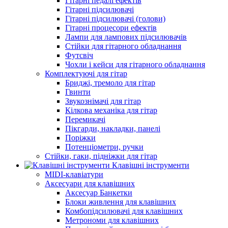
Гітарні педалі ефектів
Гітарні підсилювачі
Гітарні підсилювачі (голови)
Гітарні процесори ефектів
Лампи для лампових підсилювачів
Стійки для гітарного обладнання
Футсвіч
Чохли і кейси для гітарного обладнання
Комплектуючі для гітар
Бриджі, тремоло для гітар
Гвинти
Звукознімачі для гітар
Кілкова механіка для гітар
Перемикачі
Пікгарди, накладки, панелі
Поріжки
Потенціометри, ручки
Стійки, гаки, підніжки для гітар
Клавішні інструменти
MIDI-клавіатури
Аксесуари для клавішних
Аксесуар Банкетки
Блоки живлення для клавішних
Комбопідсилювачі для клавішних
Метрономи для клавішних