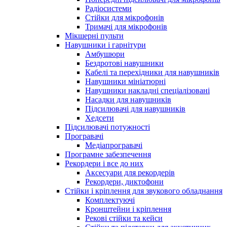
Радіосистеми
Стійки для мікрофонів
Тримачі для мікрофонів
Мікшерні пульти
Навушники і гарнітури
Амбушюри
Бездротові навушники
Кабелі та перехідники для навушників
Навушники мініатюрні
Навушники накладні спеціалізовані
Насадки для навушників
Підсилювачі для навушників
Хедсети
Підсилювачі потужності
Програвачі
Медіапрогравачі
Програмне забезпечення
Рекордери і все до них
Аксесуари для рекордерів
Рекордери, диктофони
Стійки і кріплення для звукового обладнання
Комплектуючі
Кронштейни і кріплення
Рекові стійки та кейси