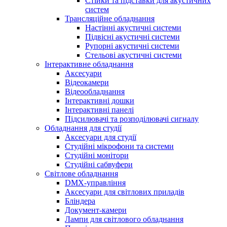
Стійки та підставки для акустичних
систем
Трансляційне обладнання
Настінні акустичні системи
Підвісні акустичні системи
Рупорні акустичні системи
Стельові акустичні системи
Інтерактивне обладнання
Аксесуари
Відеокамери
Відеообладнання
Інтерактивні дошки
Інтерактивні панелі
Підсилювачі та розподілювачі сигналу
Обладнання для студії
Аксесуари для студії
Студійні мікрофони та системи
Студійні монітори
Студійні сабвуфери
Світлове обладнання
DMX-управління
Аксесуари для світлових приладів
Бліндера
Документ-камери
Лампи для світлового обладнання