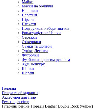
Майки
Маски на обличчя
Нашивки
Перстені
Пірсінг
Плакати
Подарункові набори значків
Рок-атрибутика Чашки
Сережки
Стікерпаки
Сумки та шопери
Туніки,Легінси
Футболки
Футболки з довгим рукавом
Худі, кенгуру
Шапки
Шарфи
Головна
Гітари та обладнання
Аксесуари для гітар
Ремені для гітар
Гітарний ремінь Tropaeis Leather Double Rock (yellow)