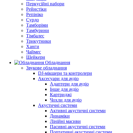
Перкусійні набори
Рейнстіки
Репініко
Сурдо
Тамборіми
Тамбурини
Тімбалес
Трикутники
Ханги
Чаймес
Шейкери
Обладнання
Звукове обладнання
DJ-мікшери та контролери
Аксесуари для аудіо
Адаптери для аудіо
Інше для аудіо
Картриджі
Чохли для аудіо
Акустичні системи
Активні акустичні системи
Динаміки
Лінійні масиви
Пасивні акустичні системи
Портативні акустичні системи