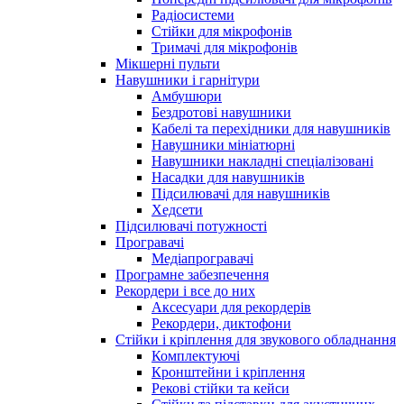
Радіосистеми
Стійки для мікрофонів
Тримачі для мікрофонів
Мікшерні пульти
Навушники і гарнітури
Амбушюри
Бездротові навушники
Кабелі та перехідники для навушників
Навушники мініатюрні
Навушники накладні спеціалізовані
Насадки для навушників
Підсилювачі для навушників
Хедсети
Підсилювачі потужності
Програвачі
Медіапрогравачі
Програмне забезпечення
Рекордери і все до них
Аксесуари для рекордерів
Рекордери, диктофони
Стійки і кріплення для звукового обладнання
Комплектуючі
Кронштейни і кріплення
Рекові стійки та кейси