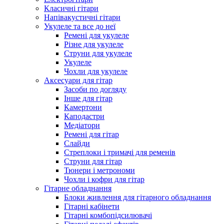
Класичні гітари
Напівакустичні гітари
Укулеле та все до неї
Ремені для укулеле
Різне для укулеле
Струни для укулеле
Укулеле
Чохли для укулеле
Аксесуари для гітар
Засоби по догляду
Інше для гітар
Камертони
Каподастри
Медіатори
Ремені для гітар
Слайди
Стреплоки і тримачі для ременів
Струни для гітар
Тюнери і метрономи
Чохли і кофри для гітар
Гітарне обладнання
Блоки живлення для гітарного обладнання
Гітарні кабінети
Гітарні комбопідсилювачі