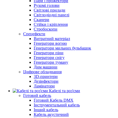
Пари і прожектори
Рухомі голови
Світлові прилади
Світлодіодні панелі
Сканери
Стійки і кріплення
Стробоскопи
Спецефекти
Витратний матеріал
Генератори вогню
Генератори мильних бульбашок
Генератори піни
Генератори снігу
Генератори туману
Дим машини
Цифрове обладнання
3D-принтери
Дезінфектори
Ламінатори
Кабелі та роз'єми
Готовий кабель
Готовий Кабель DMX
Інструментальний кабель
Інший кабель
Кабель акустичний