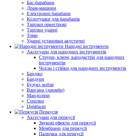
Бас-барабани
Драм-машини
Електронні барабани
Колотушки для барабанів
Тарілки оркестрові
Тарілки ударні
Томи
Ударні установки акустичні
Народні інструменти
Аксесуари для народних інструментів
Струни, ключі, каподастри для народних
інструментів
Чохли і стійки для народних інструментів
Банджо
Бандури
Бузукі, кобзи
Варгани (дримби)
Мандоліни
Сопілки
Цимбали
Перкусія
Аксесуари для перкусії
Звукові ефекти для перкусії
Мембрани для перкусії
Палички для перкусії