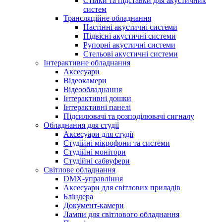
Стійки та підставки для акустичних
систем
Трансляційне обладнання
Настінні акустичні системи
Підвісні акустичні системи
Рупорні акустичні системи
Стельові акустичні системи
Інтерактивне обладнання
Аксесуари
Відеокамери
Відеообладнання
Інтерактивні дошки
Інтерактивні панелі
Підсилювачі та розподілювачі сигналу
Обладнання для студії
Аксесуари для студії
Студійні мікрофони та системи
Студійні монітори
Студійні сабвуфери
Світлове обладнання
DMX-управління
Аксесуари для світлових приладів
Бліндера
Документ-камери
Лампи для світлового обладнання