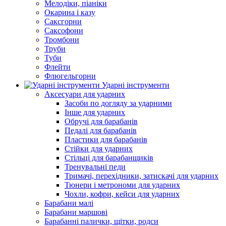
Мелодіки, піаніки
Окарина і казу
Саксгорни
Саксофони
Тромбони
Труби
Туби
Флейти
Флюгельгорни
Ударні інструменти
Аксесуари для ударних
Засоби по догляду за ударними
Інше для ударних
Обручі для барабанів
Педалі для барабанів
Пластики для барабанів
Стійки для ударних
Стільці для барабанщиків
Тренувальні педи
Тримачі, перехідники, затискачі для ударних
Тюнери і метрономи для ударних
Чохли, кофри, кейси для ударних
Барабани малі
Барабани маршові
Барабанні палички, щітки, родси