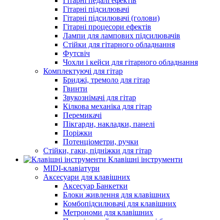
Гітарні педалі ефектів
Гітарні підсилювачі
Гітарні підсилювачі (голови)
Гітарні процесори ефектів
Лампи для лампових підсилювачів
Стійки для гітарного обладнання
Футсвіч
Чохли і кейси для гітарного обладнання
Комплектуючі для гітар
Бриджі, тремоло для гітар
Гвинти
Звукознімачі для гітар
Кілкова механіка для гітар
Перемикачі
Пікгарди, накладки, панелі
Поріжки
Потенціометри, ручки
Стійки, гаки, підніжки для гітар
Клавішні інструменти
MIDI-клавіатури
Аксесуари для клавішних
Аксесуар Банкетки
Блоки живлення для клавішних
Комбопідсилювачі для клавішних
Метрономи для клавішних