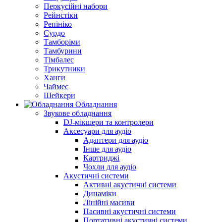
Перкусійні набори
Рейнстіки
Репініко
Сурдо
Тамборіми
Тамбурини
Тімбалес
Трикутники
Ханги
Чаймес
Шейкери
Обладнання
Звукове обладнання
DJ-мікшери та контролери
Аксесуари для аудіо
Адаптери для аудіо
Інше для аудіо
Картриджі
Чохли для аудіо
Акустичні системи
Активні акустичні системи
Динаміки
Лінійні масиви
Пасивні акустичні системи
Портативні акустичні системи