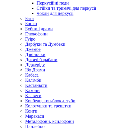
Перкусійні педи
Стійки та тримачі для перкусії
Чохли для перкусії
Бата
Бонго
Бубни і драми
Глюкофони
Гуіро
Дарбуки та Думбеки
Джембе
Дзвіночки
Дитячі барабани
Діджеріду
Ібо Драми
Кабаса
Калімби
Кастаньєти
Кахони
Клавеси
Ковбели, тон-блоки, туби
Колотушки та трещітки
Конги
Маракаси
Металофони, ксилофони
Пандейро