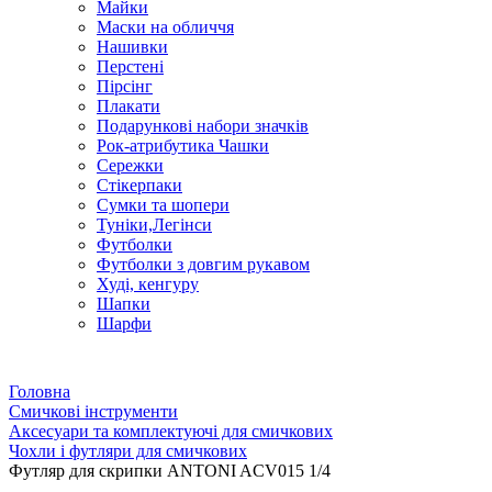
Майки
Маски на обличчя
Нашивки
Перстені
Пірсінг
Плакати
Подарункові набори значків
Рок-атрибутика Чашки
Сережки
Стікерпаки
Сумки та шопери
Туніки,Легінси
Футболки
Футболки з довгим рукавом
Худі, кенгуру
Шапки
Шарфи
Головна
Смичкові інструменти
Аксесуари та комплектуючі для смичкових
Чохли і футляри для смичкових
Футляр для скрипки ANTONI ACV015 1/4