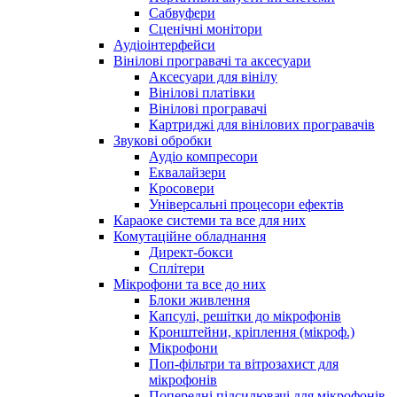
Сабвуфери
Сценічні монітори
Аудіоінтерфейси
Вінілові програвачі та аксесуари
Аксесуари для вінілу
Вінілові платівки
Вінілові програвачі
Картриджі для вінілових програвачів
Звукові обробки
Аудіо компресори
Еквалайзери
Кросовери
Універсальні процесори ефектів
Караоке системи та все для них
Комутаційне обладнання
Директ-бокси
Сплітери
Мікрофони та все до них
Блоки живлення
Капсулі, решітки до мікрофонів
Кронштейни, кріплення (мікроф.)
Мікрофони
Поп-фільтри та вітрозахист для
мікрофонів
Попередні підсилювачі для мікрофонів