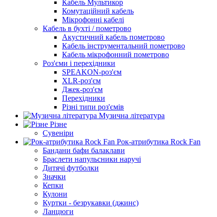
Кабель Мультикор
Комутаційний кабель
Мікрофонні кабелі
Кабель в бухті / пометрово
Акустичний кабель пометрово
Кабель інструментальний пометрово
Кабель мікрофонний пометрово
Роз'єми і перехідники
SPEAKON-роз'єм
XLR-роз'єм
Джек-роз'єм
Перехідники
Різні типи роз'ємів
Музична література
Різне
Сувеніри
Рок-атрибутика Rock Fan
Бандани бафи балаклави
Браслети напульсники наручі
Дитячі футболки
Значки
Кепки
Кулони
Куртки - безрукавки (джинс)
Ланцюги