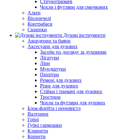
Струнотримачі
Чохли і футляри для смичкових
Альти
Віолончелі
Контрабаси
Скрипки
Духові інструменти
Акордеони та баяни
Аксесуари для духових
Засоби по догляду за духовими
Лігатури
Ліри
Мундштуки
Пюпітри
Ремені для духових
Різне для духових
Стійки і тримачі для духових
Тростини
Чохли та футляри для духових
Блок-флейта і пеннівістл
Валторни
Гобої
Губні гармошки
Кларнети
Корнети