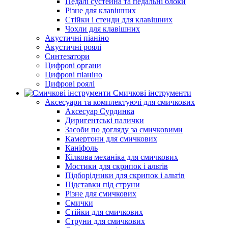
Педалі сустейна та педальні блоки
Різне для клавішних
Стійки і стенди для клавішних
Чохли для клавішних
Акустичні піаніно
Акустичні роялі
Синтезатори
Цифрові органи
Цифрові піаніно
Цифрові роялі
Смичкові інструменти
Аксесуари та комплектуючі для смичкових
Аксесуар Сурдинка
Диригентські палички
Засоби по догляду за смичковими
Камертони для смичкових
Каніфоль
Кілкова механіка для смичкових
Мостики для скрипок і альтів
Підборiдники для скрипок і альтів
Підставки під струни
Різне для смичкових
Смички
Стійки для смичкових
Струни для смичкових